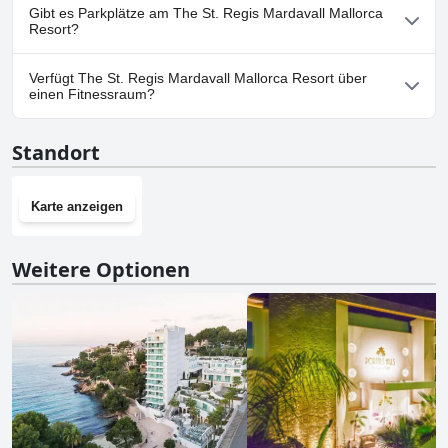
Ja, The St. Regis Mardavall Mallorca Resort heißt Hunde
Beleuchtungssystemen in den Zimmern, waren nicht signifikant
Gibt es Parkplätze am The St. Regis Mardavall Mallorca
willkommen.
genug, um das Gesamterlebnis zu trüben.
Resort?
Ja, Parkmöglichkeiten sind im The St. Regis Mardavall Mallorca
Verfügt The St. Regis Mardavall Mallorca Resort über
Resort vorhanden.
einen Fitnessraum?
Ja, The St. Regis Mardavall Mallorca Resort hat einen
Standort
Fitnessraum.
Karte anzeigen
Weitere Optionen