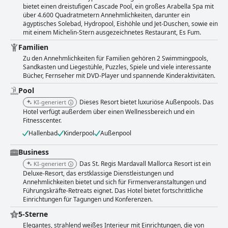
bietet einen dreistufigen Cascade Pool, ein großes Arabella Spa mit
negative Kommentare, aber das sind Kleinigkeiten, die den
über 4.600 Quadratmetern Annehmlichkeiten, darunter ein
Gesamteindruck nicht trüben. Insgesamt ist das St. Regis Mardavall
ägyptisches Solebad, Hydropool, Eishöhle und Jet-Duschen, sowie ein
Mallorca Resort ein wunderschönes Hotel, das sich sowohl für Familien
mit einem Michelin-Stern ausgezeichnetes Restaurant, Es Fum.
als auch für Paare eignet.
Familien
Zu den Annehmlichkeiten für Familien gehören 2 Swimmingpools,
Sandkasten und Liegestühle, Puzzles, Spiele und viele interessante
Bücher, Fernseher mit DVD-Player und spannende Kinderaktivitäten.
Pool
Dieses Resort bietet luxuriöse Außenpools. Das
KI-generiert
Hotel verfügt außerdem über einen Wellnessbereich und ein
Fitnesscenter.
Hallenbad
Kinderpool
Außenpool
Business
Das St. Regis Mardavall Mallorca Resort ist ein
KI-generiert
Deluxe-Resort, das erstklassige Dienstleistungen und
Annehmlichkeiten bietet und sich für Firmenveranstaltungen und
Führungskräfte-Retreats eignet. Das Hotel bietet fortschrittliche
Einrichtungen für Tagungen und Konferenzen.
5-Sterne
Elegantes, strahlend weißes Interieur mit Einrichtungen, die von