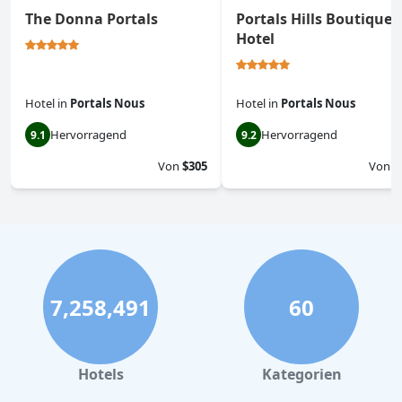
The Donna Portals
Portals Hills Boutique
Hotel
Hotel
in
Portals Nous
Hotel
in
Portals Nous
Hervorragend
Hervorragend
9.1
9.2
Von
$305
Von
$
7,258,491
60
Hotels
Kategorien