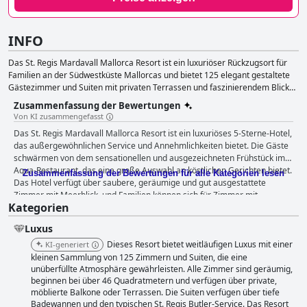
INFO
Das St. Regis Mardavall Mallorca Resort ist ein luxuriöser Rückzugsort für
Familien an der Südwestküste Mallorcas und bietet 125 elegant gestaltete
Gästezimmer und Suiten mit privaten Terrassen und faszinierendem Blick
aufs Mittelmeer. Das Resort verfügt über das mit einem Michelin-Stern
Zusammenfassung der Bewertungen
ausgezeichnete Restaurant Es Fum, die moderne St. Regis Bar und einen
Von KI zusammengefasst
raffinierten, kaskadenförmigen Swimmingpool, in dem die Gäste
Das St. Regis Mardavall Mallorca Resort ist ein luxuriöses 5-Sterne-Hotel,
entspannen können. Mit Zimmern, die von der natürlichen Schönheit der
das außergewöhnlichen Service und Annehmlichkeiten bietet. Die Gäste
Insel inspiriert sind, und einem herzlichen Willkommen für Haustiere bietet
schwärmen von dem sensationellen und ausgezeichneten Frühstück im
das St. Regis Mardavall ein außergewöhnliches Erlebnis für alle Gäste, die
Aqua-Restaurant, das eine große Auswahl an köstlichen Gerichten bietet.
Entspannung, gutes Essen und unvergessliche Erinnerungen suchen.
Zusammenfassung der Bewertungen für alle Kategorien lesen
Das Hotel verfügt über saubere, geräumige und gut ausgestattete
Zimmer mit Meerblick, und Familien können sich für Zimmer mit
Kategorien
Verbindungstür entscheiden, um den Komfort zu erhöhen. Das Personal
ist außergewöhnlich, aufmerksam und mehr als höflich und schafft eine
Luxus
warme und gastfreundliche Umgebung für die Gäste. Das Hotel ist ein
Paradies für alle, die es lieben, am Pool zu faulenzen, denn es verfügt
Dieses Resort bietet weitläufigen Luxus mit einer
KI-generiert
über einen schönen Pool mit Blick auf das Meer und viel Platz am
kleinen Sammlung von 125 Zimmern und Suiten, die eine
Beckenrand. Das Hotel ist ideal für Familienurlaube mit vielen
unüberfüllte Atmosphäre gewährleisten. Alle Zimmer sind geräumig,
beginnen bei über 46 Quadratmetern und verfügen über private,
Einrichtungen und Zimmern mit Verbindungstür für Familien mit bis zu 5
möblierte Balkone oder Terrassen. Die Suiten verfügen über tiefe
Mitgliedern. Das Hotel ist seinen Preis wert, und die Gäste haben nichts
Badewannen und den typischen St. Regis Butler-Service. Das Resort
als Lob für den außergewöhnlichen Service übrig. Es gibt zwar ein paar