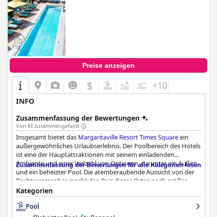
Preise anzeigen
$
+10
INFO
Zusammenfassung der Bewertungen
Von KI zusammengefasst
Insgesamt bietet das
Margaritaville Resort Times Square
ein
außergewöhnliches Urlaubserlebnis. Der Poolbereich des Hotels
ist eine der Hauptattraktionen mit seinem einladenden
Ambiente und einer Vielzahl von Optionen, darunter ein Außen-
Zusammenfassung der Bewertungen für alle Kategorien lesen
und ein beheizter Pool. Die atemberaubende Aussicht von der
Dachterrassenbar macht den Reiz dieses Ortes noch größer.
Auch wenn der Zugang zum Pool nur zu bestimmten Zeiten
Kategorien
möglich ist, können die Gäste dennoch ein erfrischendes Bad
Pool
nehmen, sofern verfügbar. Insgesamt empfehlen die Gäste
dieses Resort für einen unvergesslichen Urlaub.