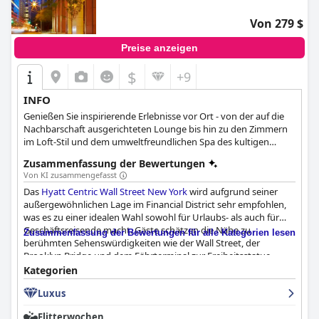
Von 279 $
Preise anzeigen
$
+9
INFO
Genießen Sie inspirierende Erlebnisse vor Ort - von der auf die
Nachbarschaft ausgerichteten Lounge bis hin zu den Zimmern
im Loft-Stil und dem umweltfreundlichen Spa des kultigen
Hotels an der Wall Street.
Zusammenfassung der Bewertungen
Von KI zusammengefasst
Das
Hyatt Centric Wall Street New York
wird aufgrund seiner
außergewöhnlichen Lage im Financial District sehr empfohlen,
was es zu einer idealen Wahl sowohl für Urlaubs- als auch für
Geschäftsreisende macht. Gäste schätzen die Nähe zu
Zusammenfassung der Bewertungen für alle Kategorien lesen
berühmten Sehenswürdigkeiten wie der Wall Street, der
Brooklyn Bridge und dem Fährterminal zur Freiheitsstatue
sowie die Bequemlichkeit der nahegelegenen U-Bahn-Stationen.
Kategorien
Diese erstklassige Lage bietet einfachen Zugang zu den Top-
Luxus
Attraktionen der Stadt und gleichzeitig einen ruhigen
Rückzugsort inmitten der geschäftigen Umgebung.
Flitterwochen