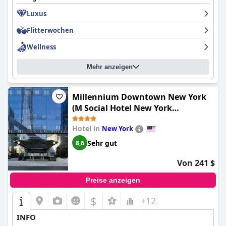
negativer Kritiken wird dieses Hotel durchweg als eines der
Luxus
besten in der Stadt bewertet, mit erstklassigen Einrichtungen
und Dienstleistungen, die es zur perfekten Wahl für einen
Flitterwochen
Aufenthalt in NYC machen.
Wellness
Mehr anzeigen
Millennium Downtown New York
(M Social Hotel New York
Downtown)
Hotel in
New York
Sehr gut
8,6
Von 241 $
Preise anzeigen
$
+12
INFO