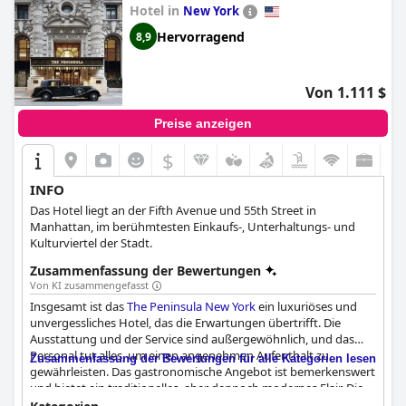
Sauberkeit der Bäder und die Flecken auf Teppichen und
Hotel in
New York
Möbeln, während andere das angebotene amerikanische
Hervorragend
8,9
Frühstück genossen und die Sauberkeit des Hotels,
insbesondere der Zimmer, lobten. Die Betten wurden
unterschiedlich bewertet: Einige Gäste fanden sie sehr bequem,
andere berichteten von unbequemen Sofabetten und kleinen
Von 1.111 $
Doppelbetten. Insgesamt ist das
Millennium Downtown New
York (M Social Hotel New York Downtown)
eine gute Wahl für
Preise anzeigen
alle, die ein Hotel mit atemberaubender Aussicht und
freundlichem Personal suchen.
$
INFO
Das Hotel liegt an der Fifth Avenue und 55th Street in
Manhattan, im berühmtesten Einkaufs-, Unterhaltungs- und
Kulturviertel der Stadt.
Zusammenfassung der Bewertungen
Von KI zusammengefasst
Insgesamt ist das
The Peninsula New York
ein luxuriöses und
unvergessliches Hotel, das die Erwartungen übertrifft. Die
Ausstattung und der Service sind außergewöhnlich, und das
Personal tut alles, um einen angenehmen Aufenthalt zu
Zusammenfassung der Bewertungen für alle Kategorien lesen
gewährleisten. Das gastronomische Angebot ist bemerkenswert
und bietet ein traditionelles, aber dennoch modernes Flair. Die
Lage des Hotels ist perfekt für alle, die im Herzen Manhattans