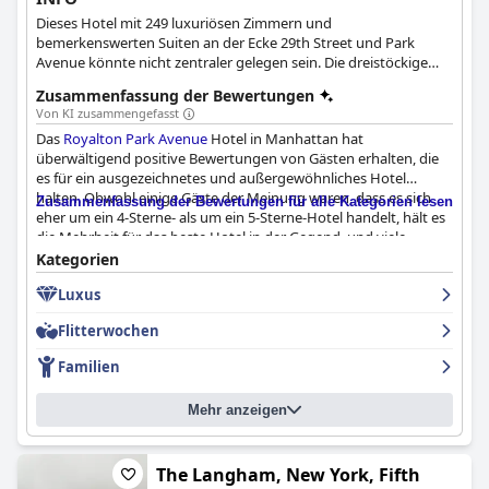
Dieses Hotel mit 249 luxuriösen Zimmern und
bemerkenswerten Suiten an der Ecke 29th Street und Park
Avenue könnte nicht zentraler gelegen sein. Die dreistöckige
Atrium-Lobby besticht durch Granitböden im Fischgrätmuster,
Zusammenfassung der Bewertungen
einen überdimensionalen Kamin und dramatische Aubergine-
Von KI zusammengefasst
Kronleuchter.
Das
Royalton Park Avenue
Hotel in Manhattan hat
überwältigend positive Bewertungen von Gästen erhalten, die
es für ein ausgezeichnetes und außergewöhnliches Hotel
halten. Obwohl einige Gäste der Meinung waren, dass es sich
Zusammenfassung der Bewertungen für alle Kategorien lesen
eher um ein 4-Sterne- als um ein 5-Sterne-Hotel handelt, hält es
die Mehrheit für das beste Hotel in der Gegend, und viele
bewerteten ihren Aufenthalt mit 10/10. Während es einige
Kategorien
Kritikpunkte an der Sauberkeit des Hotels gab, wurden die
Luxus
Einrichtungen und der Service allgemein als hervorragend
gelobt. Insgesamt wird das Hotel von den Gästen, die ihren
Flitterwochen
Aufenthalt genossen und einen außergewöhnlichen Service
erlebt haben, sehr empfohlen.
Familien
Mehr anzeigen
The Langham, New York, Fifth