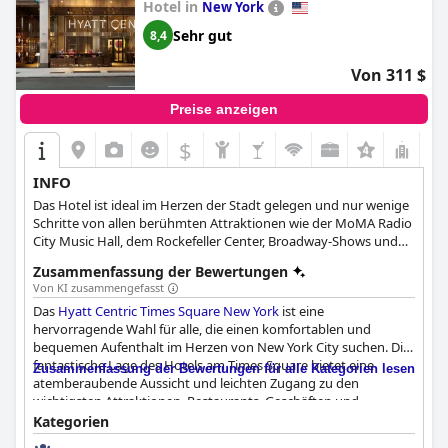
Hotel in
New York
Sehr gut
8,4
Von 311 $
Preise anzeigen
$
+6
INFO
Das Hotel ist ideal im Herzen der Stadt gelegen und nur wenige
Schritte von allen berühmten Attraktionen wie der MoMA Radio
City Music Hall, dem Rockefeller Center, Broadway-Shows und
dem Madison Square Garden entfernt.
Zusammenfassung der Bewertungen
Von KI zusammengefasst
Das
Hyatt Centric Times Square New York
ist eine
hervorragende Wahl für alle, die einen komfortablen und
bequemen Aufenthalt im Herzen von New York City suchen. Die
fantastische Lage des Hotels am Times Square bietet eine
Zusammenfassung der Bewertungen für alle Kategorien lesen
atemberaubende Aussicht und leichten Zugang zu den
wichtigsten Attraktionen, Restaurants, Geschäften und
Theatern. Die Zimmer sind geräumig, modern und sauber, mit
Kategorien
allen notwendigen Annehmlichkeiten ausgestattet und die