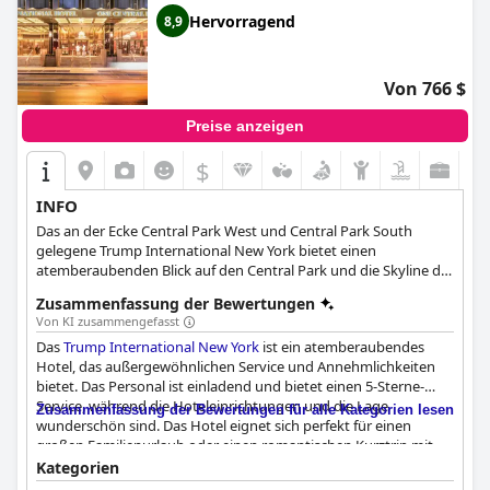
Hervorragend
8,9
Von 766 $
Preise anzeigen
$
INFO
Das an der Ecke Central Park West und Central Park South
gelegene Trump International New York bietet einen
atemberaubenden Blick auf den Central Park und die Skyline der
Stadt. Die Zimmer und Suiten des Hotels befinden sich auf den
Zusammenfassung der Bewertungen
Etagen 23 bis 52.
Von KI zusammengefasst
Das
Trump International New York
ist ein atemberaubendes
Hotel, das außergewöhnlichen Service und Annehmlichkeiten
bietet. Das Personal ist einladend und bietet einen 5-Sterne-
Service, während die Hoteleinrichtungen und die Lage
Zusammenfassung der Bewertungen für alle Kategorien lesen
wunderschön sind. Das Hotel eignet sich perfekt für einen
großen Familienurlaub oder einen romantischen Kurztrip mit
bequemen Annehmlichkeiten in der Nähe. Obwohl das hohe
Kategorien
Preisschild hohe Ansprüche stellt, die nach Meinung einiger