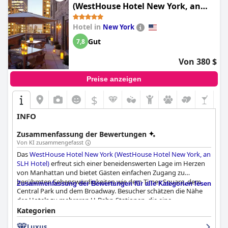
Wahl für Besucher von Lake Placid macht.
(WestHouse Hotel New York, an
SLH Hotel)
Hotel in
New York
Gut
7,8
Von 380 $
Preise anzeigen
$
INFO
Zusammenfassung der Bewertungen
Von KI zusammengefasst
Das
WestHouse Hotel New York (WestHouse Hotel New York, an
SLH Hotel)
erfreut sich einer beneidenswerten Lage im Herzen
von Manhattan und bietet Gästen einfachen Zugang zu
berühmten Sehenswürdigkeiten wie dem Times Square, dem
Zusammenfassung der Bewertungen für alle Kategorien lesen
Central Park und dem Broadway. Besucher schätzen die Nähe
des Hotels zu mehreren U-Bahn-Stationen, die eine
reibungslose Reise durch die ganze Stadt gewährleisten. Es wird
Kategorien
dafür gelobt, dass es ein Gleichgewicht zwischen der Nähe zu
Luxus
wichtigen Attraktionen und der Aufrechterhaltung einer