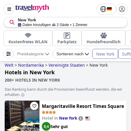
New York
Daten hinzufügen
2 Gäste
1 Zimmer
Kostenfreies WLAN
Parkplatz
Hundefreundlich
New York
Suff
Preiskategorie
Sortieren nach
Welt
>
Nordamerika
>
Vereinigte Staaten
>
New York
Hotels in New York
200+ HOTELS IN NEW YORK
Das Ranking kann durch die Provisionen beeinflusst werden, die wir
erhalten.
Margaritaville Resort Times Square
Hotel in
New York
Sehr gut
8,4