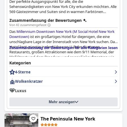
Der perfekte Ausgangspunkt für alle, die die
Sehenswürdigkeiten von New York City erkunden möchten. Alle
569 Gästezimmer und Suiten sind in warmen Farbtönen
gehalten und komfortabel, modern und geräumig.
Zusammenfassung der Bewertungen
Von KI zusammengefasst
Das
Millennium Downtown New York (M Social Hotel New York
Downtown)
ist ein großartiges Hotel für diejenigen, die eine
unschlagbare Lage in der Innenstadt von New York suchen. Das
Hotel liegt günstig in der Nähe von U-Bahn-Stationen,
Zusammenfassung der Bewertungen für alle Kategorien lesen
Restaurants, großen Attraktionen wie dem 9/11 Memorial, der
Wall Street und dem Broadway und sogar Einkaufszentren wie
Westfield. Gäste loben die Lage als "großartig", "erstaunlich"
Kategorien
und "fantastisch". Das Hotel bietet geräumige Zimmer mit
4-Sterne
schönen Bereichen, die sauber und komfortabel sind, obwohl
einige Gäste erwähnen, dass die Zimmer sauberer sein könnten
Wolkenkratzer
und einige Möbel kaputt und veraltet sind. Die meisten sind sich
jedoch einig, dass die Lage des Hotels dies wieder wettmacht.
Luxus
Das Personal ist freundlich und hilfsbereit, und das Hotel ist
bekannt für sein tolles Personal. Viele Gäste lobten die
Mehr anzeigen
Freundlichkeit, die Hilfsbereitschaft und die Bereitschaft des
Personals, auf ihre Bedürfnisse einzugehen und darüber
hinauszugehen. Das Hotel verfügt über einen Gästeservice, der
sich besser um die Bedürfnisse der Gäste kümmert. Einige Gäste
The Peninsula New York
waren enttäuscht über das fehlende Frühstücksangebot, die