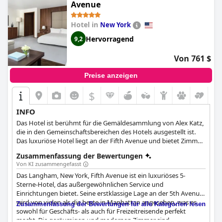
Avenue
Hotel in
New York
Hervorragend
9,2
Von 761 $
Preise anzeigen
$
INFO
Das Hotel ist berühmt für die Gemäldesammlung von Alex Katz,
die in den Gemeinschaftsbereichen des Hotels ausgestellt ist.
Das luxuriöse Hotel liegt an der Fifth Avenue und bietet Zimmer
mit iPod-Dockingstationen und ein 24-Stunden-Fitnessstudio.
Zusammenfassung der Bewertungen
Von KI zusammengefasst
Das Langham, New York, Fifth Avenue ist ein luxuriöses 5-
Sterne-Hotel, das außergewöhnlichen Service und
Einrichtungen bietet. Seine erstklassige Lage an der 5th Avenue
wird von vielen als die beste in Manhattan angesehen, was es
Zusammenfassung der Bewertungen für alle Kategorien lesen
sowohl für Geschäfts- als auch für Freizeitreisende perfekt
macht. Die geräumigen und modernen Zimmer sind