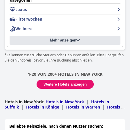
Kategorien
wohnen und den Central Park und die Einkaufsviertel zu Fuß
Luxus
erreichen möchten. Die Zimmer sind komfortabel und ruhig und
verfügen über hervorragende Betten. Die
Flitterwochen
Weihnachtsdekoration in der Lobby ist zu einem Wahrzeichen
der Stadt geworden. Sehr empfehlenswert für alle, die ein
Wellness
erholsames Wochenende verbringen oder mitten im Geschehen
in New York sein wollen.
Mehr anzeigen
*Es können zusätzliche Steuern oder Gebühren anfallen. Bitte überprüfen
Sie den Endpreis, bevor Sie Ihre Buchung abschließen.
1-20 VON 200+ HOTELS IN NEW YORK
Weitere Hotels anzeigen
Hotels in New York
:
Hotels in New York
|
Hotels in
Suffolk
|
Hotels in Könige
|
Hotels in Warren
|
Hotels in
Greene
|
Hotels in Ulster
|
Hotels in Queens
|
Hotels in
Sullivan
|
Hotels in Erie
|
Hotels in Monroe
|
Hotels in
Essex
|
Hotels in Saratoga
|
Hotels in
Beliebte Reiseziele, nach denen Nutzer suchen:
Westchester
|
Hotels in Nassau
|
Hotels in