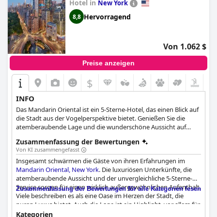
Für Familien bietet das
Hotel in
WestHouse Hotel New York (WestHouse
New York
Hotel New York, an SLH Hotel)
eine komfortable,
Hervorragend
8,8
kinderfreundliche Umgebung mit sauberen Zimmern und
familienorientierten Annehmlichkeiten. Familienzimmer und
Suiten sind verfügbar, obwohl die Verbesserung spezifischer
Von 1.062 $
Familienoptionen und des Speisebereichs während des
Frühstücks das Erlebnis weiter verbessern könnte.
Preise anzeigen
Schließlich bietet die erstklassige Lage des Hotels ein
$
pulsierendes Nachtleben, ideal für Gäste, die den Broadway und
andere abendliche Attraktionen erleben möchten.
INFO
Zusammenfassend lässt sich sagen, dass das
WestHouse Hotel
New York (WestHouse Hotel New York, an SLH Hotel)
aufgrund
Das Mandarin Oriental ist ein 5-Sterne-Hotel, das einen Blick auf
seiner zentralen Lage, der hochwertigen gastronomischen
die Stadt aus der Vogelperspektive bietet. Genießen Sie die
Angebote und des freundlichen Services sehr empfehlenswert
atemberaubende Lage und die wunderschöne Aussicht auf
ist und eine solide Wahl für Urlaubsreisen, Besichtigungen und
Manhattan, zusammen mit dem ultimativen Service, Komfort
Zusammenfassung der Bewertungen
Familienurlaube darstellt.
und Stil.
Von KI zusammengefasst
Insgesamt schwärmen die Gäste von ihren Erfahrungen im
Mandarin Oriental, New York
. Die luxuriösen Unterkünfte, die
atemberaubende Aussicht und der unvergleichliche 5-Sterne-
Service sorgen für einen wirklich außergewöhnlichen Aufenthalt.
Zusammenfassung der Bewertungen für alle Kategorien lesen
Viele beschreiben es als eine Oase im Herzen der Stadt, die
puren Luxus bietet. Auch die Lage ist ein Highlight, vor allem für
diejenigen, die am NYC-Marathon teilnehmen. Trotz einiger
Kategorien