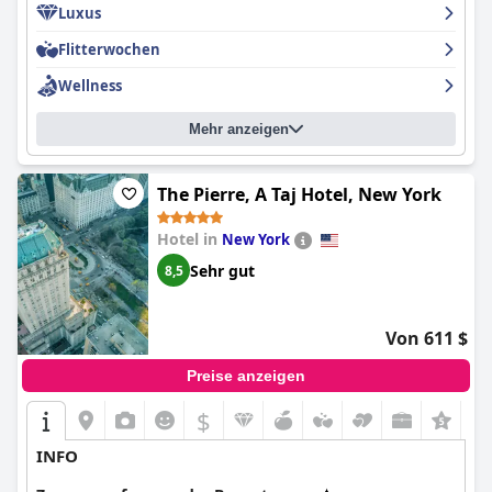
Luxus
Gäste nicht ganz erfüllt werden, schmälern diese Kleinigkeiten
nicht den Gesamteindruck des Hotels. Insgesamt ist es ein
Flitterwochen
einmaliges Erlebnis, das die Gäste lieben und sofort wieder
buchen würden.
Wellness
Mehr anzeigen
The Pierre, A Taj Hotel, New York
Hotel in
New York
Sehr gut
8,5
Von 611 $
Preise anzeigen
$
INFO