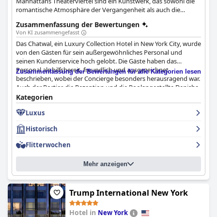
Manhattans Theaterviertel sind ein Kunstwerk, das sowohl die
romantische Atmosphäre der Vergangenheit als auch die
modernen Aspekte der Zukunft in sich vereint.
Zusammenfassung der Bewertungen
Von KI zusammengefasst
Das Chatwal, ein Luxury Collection Hotel in New York City, wurde
von den Gästen für sein außergewöhnliches Personal und
seinen Kundenservice hoch gelobt. Die Gäste haben das
Personal als hilfsbereit, freundlich und ausgezeichnet
Zusammenfassung der Bewertungen für alle Kategorien lesen
beschrieben, wobei der Concierge besonders herausragend war.
Auch der Portier, die Rezeption und die Poolangestellte Denisha
wurden als sehr nett bezeichnet. Während einige wenige Gäste
Kategorien
anmerkten, dass das Personal an der Rezeption sie nicht
Luxus
begrüßte, hat die Mehrheit der Gäste eine positive Erfahrung
mit dem Personal im
The Chatwal, The Unbound Collection by
Historisch
Hyatt
gemacht.
Flitterwochen
Mehr anzeigen
Trump International New York
Hotel in
New York