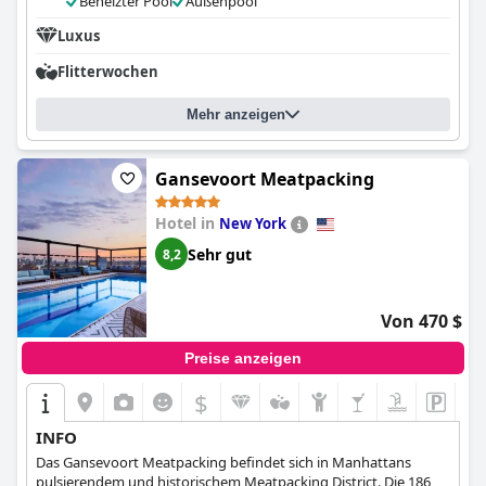
Beheizter Pool
Außenpool
Luxus
Flitterwochen
Mehr anzeigen
Gansevoort Meatpacking
Hotel in
New York
Sehr gut
8,2
Von 470 $
Preise anzeigen
$
INFO
Das Gansevoort Meatpacking befindet sich in Manhattans
pulsierendem und historischem Meatpacking District. Die 186