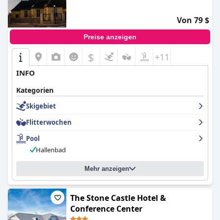
viele Gäste genossen einen erholsamen und komfortablen
Aufenthalt. Insgesamt ist das
Drury Plaza St. Louis at the Arch
Von 79 $
eine hervorragende Wahl für alle, die ein bequemes und zentral
gelegenes Hotel in St. Louis suchen.
Preise anzeigen
$
+11
INFO
Kategorien
Skigebiet
Flitterwochen
Pool
Hallenbad
Mehr anzeigen
The Stone Castle Hotel &
Conference Center