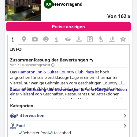
Hervorragend
9,0
Von 162 $
Preise anzeigen
$
INFO
Zusammenfassung der Bewertungen
Von KI zusammengefasst
Das
Hampton Inn & Suites Country Club Plaza
ist hoch
angesehen für seine erstklassige Lage in einem charmanten
Viertel, nur wenige Gehminuten vom geschäftigen Country Club
Plaza entfernt. Gäste heben häufig die einfache Erreichbarkeit
Zusammenfassung der Bewertungen für alle Kategorien lesen
einer Vielzahl von Geschäften, Restaurants und Attraktionen
hervor, was es zu einer beliebten Wahl für diejenigen macht, die
die Gegend erkunden möchten. Das Hotel verbindet ein
Kategorien
luxuriöses Erlebnis mit erstklassiger Sauberkeit, geräumigen
Flitterwochen
Zimmern und einer fantastischen Frühstücksauswahl, was zu
einem insgesamt außergewöhnlichen Aufenthalt beiträgt.
Pool
Besucher loben regelmäßig das reichhaltige Frühstück und
Beheizter Pool
Hallenbad