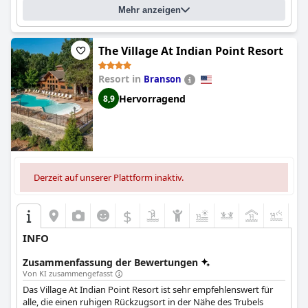
Rückschläge ist das
Sheraton Kansas City Hotel at Crown Center
Mehr anzeigen
für einen angenehmen Aufenthalt in Kansas City sehr zu
empfehlen.
The Village At Indian Point Resort
Resort in
Branson
Hervorragend
8,9
Derzeit auf unserer Plattform inaktiv.
$
+5
INFO
Zusammenfassung der Bewertungen
Von KI zusammengefasst
Das Village At Indian Point Resort ist sehr empfehlenswert für
alle, die einen ruhigen Rückzugsort in der Nähe des Trubels