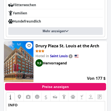
Flitterwochen
Familien
Hundefreundlich
Mehr anzeigen
Drury Plaza St. Louis at the Arch
Hotel in
Saint Louis
Hervorragend
9,0
Von 177 $
Preise anzeigen
$
INFO