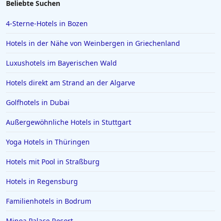
Beliebte Suchen
Hotels in Husum
4-Sterne-Hotels in Bozen
Hotels in Rosenheim
Hotels in der Nähe von Weinbergen in Griechenland
Hotels in Istanbul
Luxushotels im Bayerischen Wald
Hotels in Willingen
Hotels direkt am Strand an der Algarve
Hotels auf Santorin
Hotels in Ludwigsburg
Golfhotels in Dubai
Hotels in Bagamoyo
Außergewöhnliche Hotels in Stuttgart
Hotels in Gera
Yoga Hotels in Thüringen
Hotels auf Zypern
Hotels mit Pool in Straßburg
Hotels in Dierhagen
Hotels in Regensburg
Hotels in Oslo
Hotels in Schleswig Holstein
Familienhotels in Bodrum
Hotels in Lenggries
Minoa Palace Resort