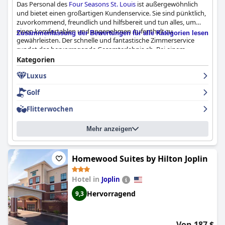
Das Personal des
Four Seasons St. Louis
ist außergewöhnlich
und bietet einen großartigen Kundenservice. Sie sind pünktlich,
zuvorkommend, freundlich und hilfsbereit und tun alles, um
einen komfortablen und angenehmen Aufenthalt zu
Zusammenfassung der Bewertungen für alle Kategorien lesen
gewährleisten. Der schnelle und fantastische Zimmerservice
rundet das hervorragende Gesamterlebnis ab. Bei einem
Aufenthalt im
Four Seasons St. Louis
werden Sie sich wie ein
Kategorien
König fühlen.
Luxus
Golf
Flitterwochen
Mehr anzeigen
Homewood Suites by Hilton Joplin
Hotel in
Joplin
Hervorragend
9,3
Von 187 $