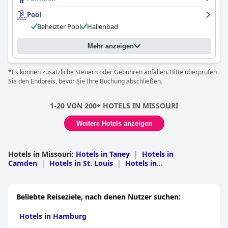
erinnerte, gilt es dennoch als gute Wahl für diejenigen, die eine
anständige Unterkunft für einen kurzen Aufenthalt suchen.
Pool
Beheizter Pool
Hallenbad
Mehr anzeigen
*Es können zusätzliche Steuern oder Gebühren anfallen. Bitte überprüfen
Sie den Endpreis, bevor Sie Ihre Buchung abschließen.
1-20 VON 200+ HOTELS IN MISSOURI
Weitere Hotels anzeigen
Hotels in Missouri
:
Hotels in Taney
|
Hotels in
Camden
|
Hotels in St. Louis
|
Hotels in
Jackson
|
Hotels in Stein
|
Hotels in Morgan
|
Hotels in
Sankt Karl
|
Hotels in Barry
|
Hotels in Greene
|
Hotels
in Boone
|
Hotels in Franklin
|
Hotels in
Beliebte Reiseziele, nach denen Nutzer suchen:
Gasconade
|
Hotels in Lehm
|
Hotels in
Newton
|
Hotels in Pulaski
|
Hotels in
Hotels in Hamburg
Buchanan
|
Hotels in Warren
|
Hotels in
Jefferson
|
Hotels in Cape Girardeau
|
Hotels in