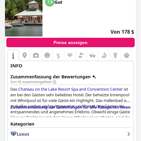
Gut
7,9
Von 178 $
Preise anzeigen
$
INFO
Zusammenfassung der Bewertungen
Von KI zusammengefasst
Das
Chateau on the Lake Resort Spa and Convention Center
ist
ein bei den Gästen sehr beliebtes Hotel. Der beheizte Innenpool
mit Whirlpool ist für viele Gäste ein Highlight. Das Hallenbad ist
makellos sauber und gut gewartet und bietet den Gästen ein
Zusammenfassung der Bewertungen für alle Kategorien lesen
entspannendes und angenehmes Erlebnis. Obwohl einige Gäste
kleinere Probleme mit dem Innen-Whirlpool erwähnten, sind die
Einrichtungen insgesamt außergewöhnlich. Abgesehen vom
Kategorien
Hallenbad schwärmen die Gäste von der schönen Aussicht und
Luxus
dem freundlichen Personal des Hotels. Insgesamt ist das
Chateau on the Lake Resort Spa and Convention Center
ein