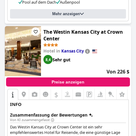
Pool auf dem Dach
Außenpool
auf der Dachterrasse sind zwar atemberaubend und bieten
einen fantastischen Blick auf die Stadt, aber einige Gäste
empfanden sie als klein und manchmal überfüllt. Schließlich wird
Mehr anzeigen
das Hotel von den meisten Gästen als sauber, gemütlich und
wunderschön eingerichtet beschrieben, ein luxuriöses Erlebnis,
das den Preis wert ist.
The Westin Kansas City at Crown
Center
Hotel in
Kansas City
Sehr gut
8,4
Von 226 $
Preise anzeigen
$
INFO
Zusammenfassung der Bewertungen
Von KI zusammengefasst
Das Westin Kansas City at Crown Center ist ein sehr
empfehlenswertes Hotel für Reisende, die eine günstige Lage