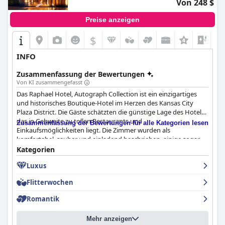
Von 248 $
Preise anzeigen
$
+7
INFO
Zusammenfassung der Bewertungen
Von KI zusammengefasst
Das Raphael Hotel, Autograph Collection ist ein einzigartiges
und historisches Boutique-Hotel im Herzen des Kansas City
Plaza District. Die Gäste schätzten die günstige Lage des Hotels,
das in Gehweite zu tollen Restaurants und
Zusammenfassung der Bewertungen für alle Kategorien lesen
Einkaufsmöglichkeiten liegt. Die Zimmer wurden als
komfortabel, sauber und einladend beschrieben, einige sogar
als wunderschön und entzückend. Die Gäste lobten die
Kategorien
Freundlichkeit, Hilfsbereitschaft und Professionalität des
Luxus
Personals als außergewöhnlich. Das Restaurant vor Ort, Chaz's,
bietet hervorragende Speisen und einen ausgezeichneten
Flitterwochen
Service. Obwohl einige Gäste der Meinung waren, dass der Preis
für die gebotenen Einrichtungen etwas zu hoch war, war die
Romantik
Gesamterfahrung sehr gut und hinterließ einen positiven
Eindruck, wobei viele Gäste versprachen, in Zukunft wieder in
Mehr anzeigen
dieses Hotel zu kommen. Insgesamt ist das Raphael Hotel der