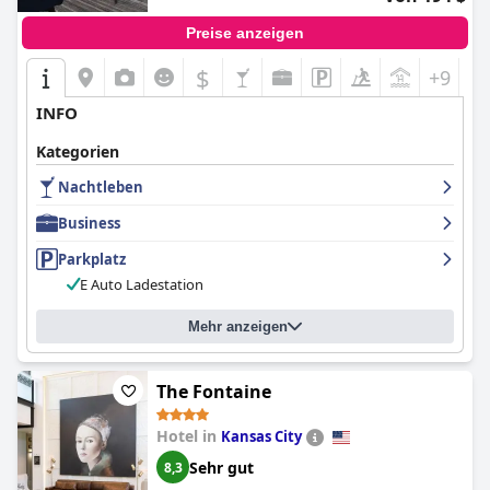
Preise anzeigen
$
+9
INFO
Kategorien
Nachtleben
Business
Parkplatz
E Auto Ladestation
Mehr anzeigen
The Fontaine
Hotel in
Kansas City
Sehr gut
8,3