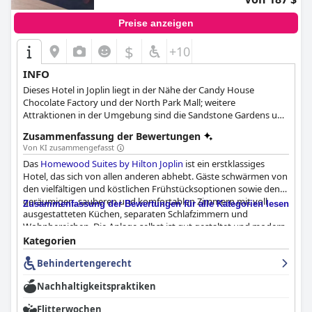
Preise anzeigen
$
+10
INFO
Dieses Hotel in Joplin liegt in der Nähe der Candy House
Chocolate Factory und der North Park Mall; weitere
Attraktionen in der Umgebung sind die Sandstone Gardens und
der Schifferdecker Golf Course.
Zusammenfassung der Bewertungen
Von KI zusammengefasst
Das
Homewood Suites by Hilton Joplin
ist ein erstklassiges
Hotel, das sich von allen anderen abhebt. Gäste schwärmen von
den vielfältigen und köstlichen Frühstücksoptionen sowie den
geräumigen, sauberen und komfortablen Zimmern mit voll
Zusammenfassung der Bewertungen für alle Kategorien lesen
ausgestatteten Küchen, separaten Schlafzimmern und
Wohnbereichen. Die Anlage selbst ist gut gestaltet und modern,
alles ist makellos und einladend. Das Personal tut alles, um
Kategorien
Ihnen den Aufenthalt so angenehm wie möglich zu gestalten,
Behindertengerecht
und viele Gäste loben seine Freundlichkeit und Professionalität.
Die Betten sind bequem, auch wenn sie von einigen Gästen als
Nachhaltigkeitspraktiken
unbequem empfunden wurden. Das Hotel ist stolz auf seine
Sauberkeit, und die Zimmer und Gemeinschaftsbereiche sind
Flitterwochen