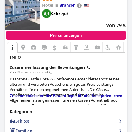
Hotel in
Branson
Sehr gut
8,1
Von 79 $
Preise anzeigen
$
INFO
Zusammenfassung der Bewertungen
Von KI zusammengefasst
Das Stone Castle Hotel & Conference Center bietet trotz seines
älteren und veralteten Aussehens ein gutes Preis-Leistungs-
Verhältnis für einen angenehmen Aufenthalt. Die Gäste
empfinden die Grundausstattung und den Service im
Zusammenfassung der Bewertungen für alle Kategorien lesen
Allgemeinen als angemessen für einen kurzen Aufenthalt, auch
wenn einige Zimmer modernisiert werden müssen. Während
einige Zimmer Unannehmlichkeiten wie einen fehlenden
Kategorien
Türriegel und ein beengtes Badezimmer aufweisen, schätzen die
Schloss
Gäste insgesamt den Wert des Hotels. Obwohl einige das
Frühstück fürchterlich fanden und das Hotel an ein Motel 6
Familien