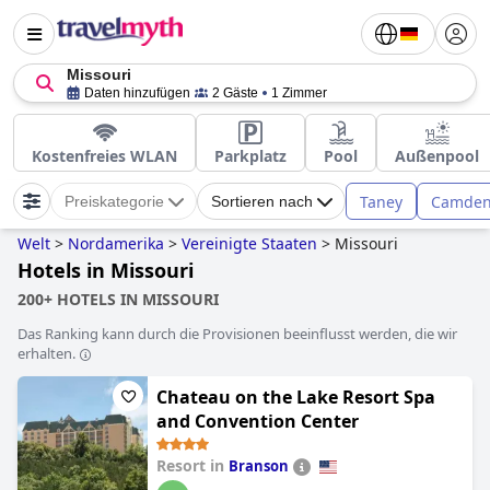
Missouri
Daten hinzufügen
2 Gäste
1 Zimmer
Kostenfreies WLAN
Parkplatz
Pool
Außenpool
Taney
Camde
Preiskategorie
Sortieren nach
Welt
>
Nordamerika
>
Vereinigte Staaten
>
Missouri
Hotels in Missouri
200+ HOTELS IN MISSOURI
Das Ranking kann durch die Provisionen beeinflusst werden, die wir
erhalten.
Chateau on the Lake Resort Spa
and Convention Center
Resort in
Branson