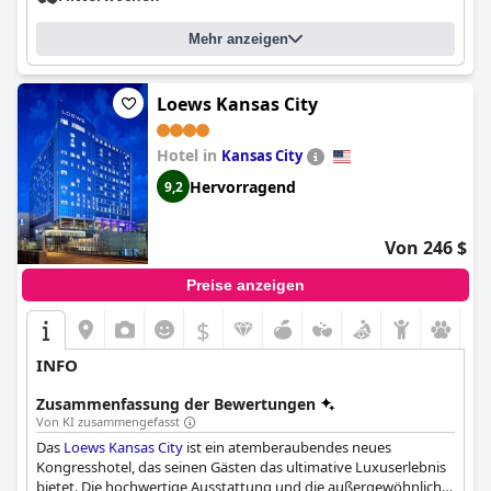
stets makellos. Insgesamt ist das
Homewood Suites by Hilton
Joplin
eine gute Wahl für einen komfortablen und angenehmen
Mehr anzeigen
Aufenthalt.
Loews Kansas City
Hotel in
Kansas City
Hervorragend
9,2
Von 246 $
Preise anzeigen
$
INFO
Zusammenfassung der Bewertungen
Von KI zusammengefasst
Das
Loews Kansas City
ist ein atemberaubendes neues
Kongresshotel, das seinen Gästen das ultimative Luxuserlebnis
bietet. Die hochwertige Ausstattung und die außergewöhnliche