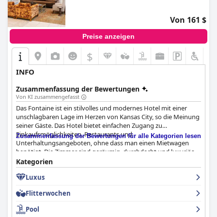
Von 161 $
Preise anzeigen
$
INFO
Zusammenfassung der Bewertungen
Von KI zusammengefasst
Das Fontaine ist ein stilvolles und modernes Hotel mit einer
unschlagbaren Lage im Herzen von Kansas City, so die Meinung
seiner Gäste. Das Hotel bietet einfachen Zugang zu
Einkaufsmöglichkeiten, Restaurants und
Zusammenfassung der Bewertungen für alle Kategorien lesen
Unterhaltungsangeboten, ohne dass man einen Mietwagen
benötigt. Die Zimmer sind geräumig, durchdacht und luxuriös
eingerichtet und verfügen über beeindruckende Badezimmer
Kategorien
mit großen begehbaren Duschen. Das Personal ist freundlich,
Luxus
zuvorkommend und hilfsbereit und gibt den Gästen das Gefühl,
willkommen und zu Hause zu sein. Einigen Gästen gefiel das
Flitterwochen
Frühstück im europäischen Stil, insbesondere das vom
freundlichen Chefkoch zubereitete Omelett, während andere es
Pool
als teuer und unübersichtlich empfanden. Der Pool und die Bar