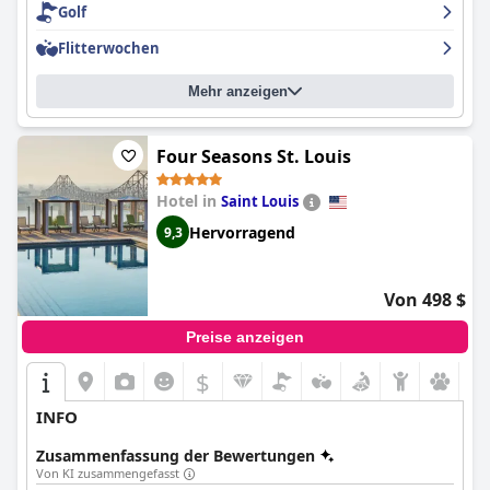
Golf
Favorit unter den Gästen, die ein gut gewartetes und
angenehmes Hallenbad sowie eine insgesamt hervorragende
Flitterwochen
Ausstattung und einen hervorragenden Service zu schätzen
wissen.
Mehr anzeigen
Four Seasons St. Louis
Hotel in
Saint Louis
Hervorragend
9,3
Von 498 $
Preise anzeigen
$
INFO
Zusammenfassung der Bewertungen
Von KI zusammengefasst