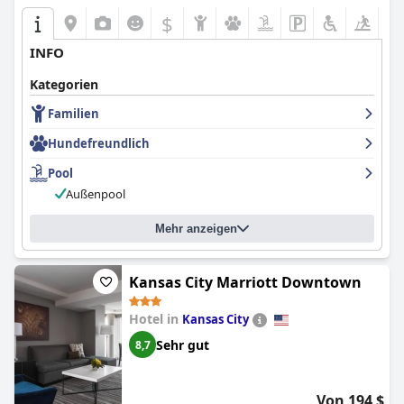
$
INFO
Kategorien
Familien
Hundefreundlich
Pool
Außenpool
Mehr anzeigen
Kansas City Marriott Downtown
Hotel in
Kansas City
Sehr gut
8,7
Von 194 $