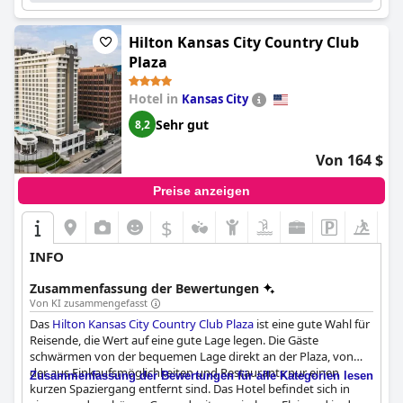
perfekte Urlaubsort für Reisende, die in der Nähe des
Geschehens auf der Plaza sein und eine gemütliche Atmosphäre
mit modernen Annehmlichkeiten genießen möchten.
Hilton Kansas City Country Club
Plaza
Hotel in
Kansas City
Sehr gut
8,2
Von 164 $
Preise anzeigen
$
INFO
Zusammenfassung der Bewertungen
Von KI zusammengefasst
Das
Hilton Kansas City Country Club Plaza
ist eine gute Wahl für
Reisende, die Wert auf eine gute Lage legen. Die Gäste
schwärmen von der bequemen Lage direkt an der Plaza, von
der aus Einkaufsmöglichkeiten und Restaurants nur einen
Zusammenfassung der Bewertungen für alle Kategorien lesen
kurzen Spaziergang entfernt sind. Das Hotel befindet sich in