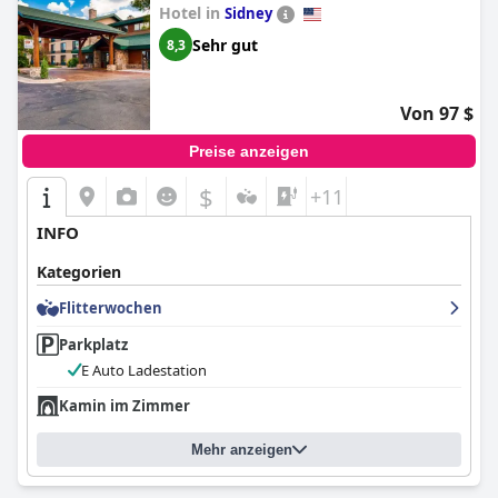
Hotel in
Sidney
Sehr gut
8,3
Von 97 $
Preise anzeigen
$
+11
INFO
Kategorien
Flitterwochen
Parkplatz
E Auto Ladestation
Kamin im Zimmer
Mehr anzeigen