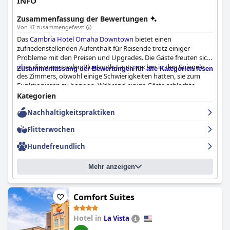
INFO
Zusammenfassung der Bewertungen
Von KI zusammengefasst
Das
Cambria Hotel Omaha Downtown
bietet einen
zufriedenstellenden Aufenthalt für Reisende trotz einiger
Probleme mit den Preisen und Upgrades. Die Gäste freuten sich
über die supercoolen Bluetooth-Lautsprecher in den Spiegeln
Zusammenfassung der Bewertungen für alle Kategorien lesen
des Zimmers, obwohl einige Schwierigkeiten hatten, sie zum
Funktionieren zu bringen. Während einige Gäste schlechte
Erfahrungen mit den Einrichtungen und Dienstleistungen des
Kategorien
Hotels gemacht haben, fanden andere sie gut genug, um
Nachhaltigkeitspraktiken
wiederzukommen. Auch das Einchecken war für einige ein
Problem. Insgesamt ist das
Cambria Hotel Omaha Downtown
Flitterwochen
eine annehmbare Drei-Sterne-Option in der Gegend.
Hundefreundlich
Mehr anzeigen
Comfort Suites
Hotel in
La Vista