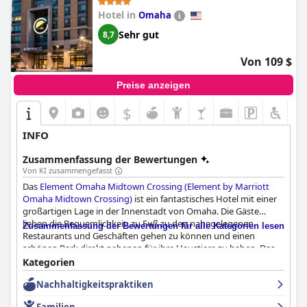
Midtown Crossing)
Hotel in
Omaha
Sehr gut
8,7
Von 109 $
Preise anzeigen
$
INFO
Zusammenfassung der Bewertungen
Von KI zusammengefasst
Das
Element Omaha Midtown Crossing (Element by Marriott
Omaha Midtown Crossing)
ist ein fantastisches Hotel mit einer
großartigen Lage in der Innenstadt von Omaha. Die Gäste
lieben die Bequemlichkeit, zu Fuß zu den nahegelegenen
Zusammenfassung der Bewertungen für alle Kategorien lesen
Restaurants und Geschäften gehen zu können und einen
schönen Park direkt nebenan für ihre Haustiere zu haben. Das
Parkhaus ist ebenfalls ausgezeichnet und ein
Kategorien
Lebensmittelgeschäft befindet sich im Erdgeschoss. Das
Nachhaltigkeitspraktiken
Frühstück hat gemischte Kritiken erhalten, aber viele Gäste
haben von der Qualität der Speisen geschwärmt. Die Zimmer