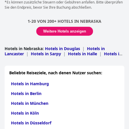
*Es können zusätzliche Steuern oder Gebühren anfallen. Bitte überprüfen
Sie den Endpreis, bevor Sie Ihre Buchung abschließen.
1-20 VON 200+ HOTELS IN NEBRASKA
Weitere Hotels anzeigen
Hotels in Nebraska
:
Hotels in Douglas
|
Hotels in
Lancaster
|
Hotels in Sarpy
|
Hotels in Halle
|
Hotels in
Büffel
|
Hotels in Lincoln
|
Hotels in Adams
|
Hotels in
Keith
|
Hotels in Saline
|
Hotels in Cheyenne
|
Hotels in
Scotts Bluff
|
Hotels in Cass
|
Hotels in Cherry
|
Hotels
Beliebte Reiseziele, nach denen Nutzer suchen:
in Dawson
|
Hotels in Platte
|
Hotels in York
|
Hotels in
Madison
|
Hotels in Gage
|
Hotels in Red
Hotels in Hamburg
Willow
|
Hotels in Cuming
|
Hotels in Custer
|
Hotels in
Dawes
|
Hotels in Otoe
|
Hotels in Dodge
|
Hotels in
Hotels in Berlin
Washington
|
Hotels in Box Butte
|
Hotels in
Brown
|
Hotels in Cedar
|
Hotels in Dakota
|
Hotels in
Hotels in München
Gosper
|
Hotels in Holt
|
Hotels in Jefferson
|
Hotels in
Wayne
|
Hotels in Fillmore
|
Hotels in Furnas
|
Hotels
Hotels in Köln
in Morrill
|
Hotels in Phelps
|
Hotels in
Saunders
|
Hotels in Seward
|
Hotels in Deuel
|
Hotels
Hotels in Düsseldorf
in Garden
|
Hotels in Harlan
|
Hotels in Kimball
|
Hotels