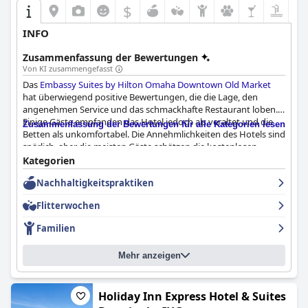
$
INFO
Zusammenfassung der Bewertungen
Von KI zusammengefasst
Das
Embassy Suites by Hilton Omaha Downtown Old Market
hat überwiegend positive Bewertungen, die die Lage, den
angenehmen Service und das schmackhafte Restaurant loben.
Einige Gäste empfanden das Hotel jedoch als veraltet und die
Zusammenfassung der Bewertungen für alle Kategorien lesen
Betten als unkomfortabel. Die Annehmlichkeiten des Hotels sind
spärlich, aber die meisten Gäste schätzen die kostenlosen
Getränke. Wenn Sie eine Buchung im
Embassy Suites by Hilton
Kategorien
Omaha Downtown Old Market
in Erwägung ziehen, sollten Sie
Nachhaltigkeitspraktiken
sowohl die positiven als auch die negativen Bewertungen in
Betracht ziehen.
Flitterwochen
Familien
Mehr anzeigen
Holiday Inn Express Hotel & Suites