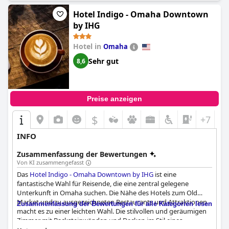
Hotel Indigo - Omaha Downtown
by IHG
Hotel in
Omaha
Sehr gut
8,6
Preise anzeigen
$
+7
INFO
Zusammenfassung der Bewertungen
Von KI zusammengefasst
Das
Hotel Indigo - Omaha Downtown by IHG
ist eine
fantastische Wahl für Reisende, die eine zentral gelegene
Unterkunft in Omaha suchen. Die Nähe des Hotels zum Old
Market und zu ausgezeichneten Restaurants und Attraktionen
Zusammenfassung der Bewertungen für alle Kategorien lesen
macht es zu einer leichten Wahl. Die stilvollen und geräumigen
Zimmer mit Backsteinwänden und Decken im Stil eines