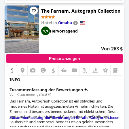
The Farnam, Autograph Collection
Hotel in
Omaha
Hervorragend
9,9
Von 263 $
Preise anzeigen
$
+4
INFO
Zusammenfassung der Bewertungen
Von KI zusammengefasst
Das Farnam, Autograph Collection ist ein stilvolles und
modernes Hotel mit ausgezeichneten Annehmlichkeiten. Die
Zimmer sind besonders beeindruckend mit eklektischem Design
und großartiger Aussicht, und Gäste haben ihre Schönheit,
Zusammenfassung der Bewertungen für alle Kategorien lesen
Sauberkeit und atemberaubendes Design gelobt. Besonders
hervorzuheben sind die Duschen und Betten, die zu einem