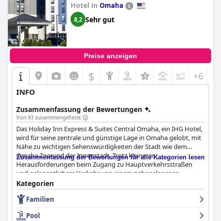
Hotel in
Omaha
Sehr gut
8,2
Preise anzeigen
$
+6
INFO
Zusammenfassung der Bewertungen
Von KI zusammengefasst
Das Holiday Inn Express & Suites Central Omaha, ein IHG Hotel,
wird für seine zentrale und günstige Lage in Omaha gelobt, mit
Nähe zu wichtigen Sehenswürdigkeiten der Stadt wie dem
Omaha Zoo und der Innenstadt. Trotz kleinerer
Zusammenfassung der Bewertungen für alle Kategorien lesen
Herausforderungen beim Zugang zu Hauptverkehrsstraßen
und gelegentlichem Verkehr von einem nahegelegenen
Krankenhaus bleibt die Lage eine günstige Wahl für diejenigen,
Kategorien
die die Stadt erkunden möchten.
Familien
Das Frühstück des Hotels erhält überwiegend positives
Pool
Feedback, wobei die Gäste die Vielfalt und Qualität der