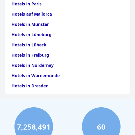
in Loup
|
Hotels in Valley
|
Hotels in Chase
|
Hotels in
Hotels in Paris
Colfax
|
Hotels in Franklin
|
Hotels in Johnson
|
Hotels
in Merrick
Hotels auf Mallorca
Hotels in Münster
Hotels in Lüneburg
Hotels in Lübeck
Hotels in Freiburg
Hotels in Norderney
Hotels in Warnemünde
Hotels in Dresden
Hotels am Bodensee
Hotels in Stuttgart
Hotels in Leipzig
7,258,491
60
Hotels in Bamberg