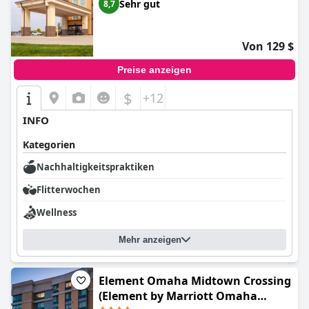
Sehr gut
8,7
Von 129 $
Preise anzeigen
$
+12
INFO
Kategorien
Nachhaltigkeitspraktiken
Flitterwochen
Wellness
Mehr anzeigen
Element Omaha Midtown Crossing
(Element by Marriott Omaha