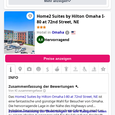
Mehr anzeigen
Home2 Suites by Hilton Omaha I-
80 at 72nd Street, NE
Hotel in
Omaha
Hervorragend
8,8
Preise anzeigen
$
INFO
Zusammenfassung der Bewertungen
Von KI zusammengefasst
Das
Home2 Suites by Hilton Omaha I-80 at 72nd Street, NE
ist
eine fantastische und günstige Wahl für Besucher von Omaha.
Die hervorragende Lage in der Nähe des Highways und
beliebter Touristenorte wie Ameritrade und dem Zoo macht es
Zusammenfassung der Bewertungen für alle Kategorien lesen