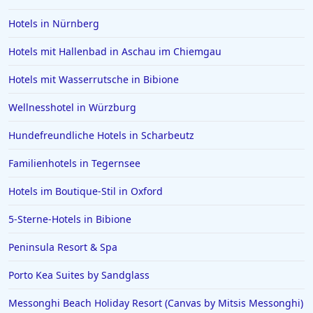
Hotels in Willingen
Hotels in Nürnberg
Hotels auf Santorin
Hotels in Ludwigsburg
Hotels mit Hallenbad in Aschau im Chiemgau
Hotels in Bagamoyo
Hotels mit Wasserrutsche in Bibione
Hotels in Gera
Wellnesshotel in Würzburg
Hotels auf Zypern
Hundefreundliche Hotels in Scharbeutz
Hotels in Dierhagen
Familienhotels in Tegernsee
Hotels in Oslo
Hotels in Schleswig Holstein
Hotels im Boutique-Stil in Oxford
Hotels in Lenggries
5-Sterne-Hotels in Bibione
Peninsula Resort & Spa
Porto Kea Suites by Sandglass
Messonghi Beach Holiday Resort (Canvas by Mitsis Messonghi)