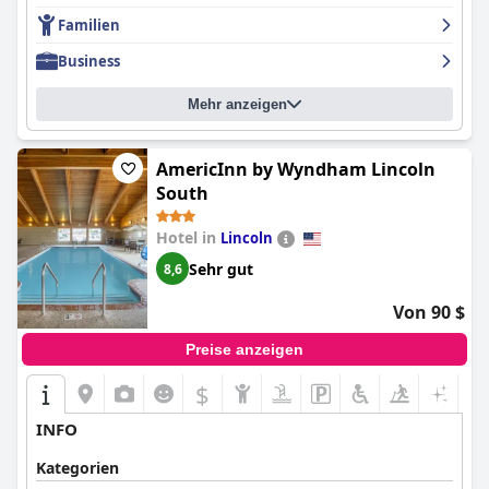
Familien
Business
Mehr anzeigen
AmericInn by Wyndham Lincoln
South
Hotel in
Lincoln
Sehr gut
8,6
Von 90 $
Preise anzeigen
$
INFO
Kategorien