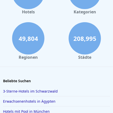
Hotels in Nürnberg
Hotels in Büsum
Hotels
Kategorien
Hotels in Hannover
Hotels im Bayerischen Wald
Hotels in Wismar
49,804
208,995
Hotels in Langeoog
Hotels in Ulm
Regionen
Städte
Hotels in Norddeich
Hotels in Como
Hotels in Füssen
Beliebte Suchen
Hotels in Husum
3-Sterne-Hotels im Schwarzwald
Hotels in Rosenheim
Erwachsenenhotels in Ägypten
Hotels in Istanbul
Hotels mit Pool in München