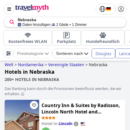
Nebraska
Daten hinzufügen
2 Gäste
1 Zimmer
Kostenfreies WLAN
Parkplatz
Hundefreundlich
Douglas
Lanca
Preiskategorie
Sortieren nach
Welt
>
Nordamerika
>
Vereinigte Staaten
>
Nebraska
Hotels in Nebraska
200+ HOTELS IN NEBRASKA
Das Ranking kann durch die Provisionen beeinflusst werden, die wir
erhalten.
Country Inn & Suites by Radisson,
Lincoln North Hotel and
Conference Center, NE
Hotel in
Lincoln