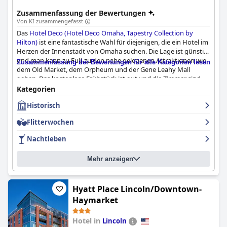
Zusammenfassung der Bewertungen
Von KI zusammengefasst
Das
Hotel Deco (Hotel Deco Omaha, Tapestry Collection by
Hilton)
ist eine fantastische Wahl für diejenigen, die ein Hotel im
Herzen der Innenstadt von Omaha suchen. Die Lage ist günstig
und man kann zu Fuß zu den nahe gelegenen Attraktionen wie
Zusammenfassung der Bewertungen für alle Kategorien lesen
dem Old Market, dem Orpheum und der Gene Leahy Mall
gehen. Das kostenlose Frühstück ist gut und die Zimmer sind
geräumig, schön eingerichtet und sauber. Das Personal ist
Kategorien
freundlich und zuvorkommend, und die historische Art-Déco-
Historisch
Architektur und -Ausstattung des Hotels ist gut erhalten. Die
Parkmöglichkeiten können zwar verwirrend sein, aber es gibt
Flitterwochen
viele Möglichkeiten. Die Betten sind außerordentlich bequem
und sorgen für einen erholsamen Schlaf. Alles in allem ist das
Nachtleben
Hotel Deco (Hotel Deco Omaha, Tapestry Collection by Hilton)
ein schönes, sehr sauberes Hotel mit einem hohen "Wow"-
Mehr anzeigen
Faktor, das definitiv nicht enttäuscht.
Hyatt Place Lincoln/Downtown-
Haymarket
Hotel in
Lincoln