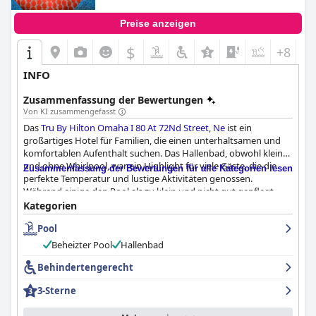
Preise anzeigen
$
+8
INFO
Zusammenfassung der Bewertungen
Von KI zusammengefasst
Das
Tru By Hilton Omaha I 80 At 72Nd Street, Ne
ist ein
großartiges Hotel für Familien, die einen unterhaltsamen und
komfortablen Aufenthalt suchen. Das Hallenbad, obwohl klein
und ohne Whirlpool, war ein Highlight für viele Gäste, die die
Zusammenfassung der Bewertungen für alle Kategorien lesen
perfekte Temperatur und lustige Aktivitäten genossen.
Während einige den Pool als zu klein und nicht gut gepflegt
empfanden, waren die meisten Gäste von der Anlage, den
Kategorien
Zimmern und allen angebotenen Annehmlichkeiten begeistert.
Pool
Insgesamt ist das
Tru By Hilton Omaha I 80 At 72Nd Street, Ne
eine gute Wahl für einen familienfreundlichen Aufenthalt in
Beheizter Pool
Hallenbad
Omaha.
Behindertengerecht
3-Sterne