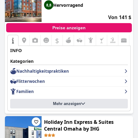
Hervorragend
8,8
Von 141 $
Preise anzeigen
$
INFO
Kategorien
Nachhaltigkeitspraktiken
Flitterwochen
Familien
Mehr anzeigen
Holiday Inn Express & Suites
Central Omaha by IHG