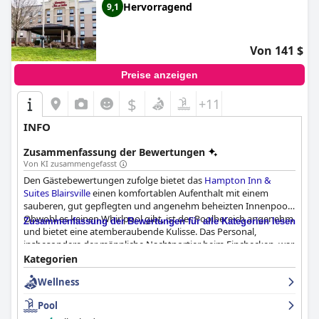
Hervorragend
9,1
Von 141 $
Preise anzeigen
$
+11
INFO
Zusammenfassung der Bewertungen
Von KI zusammengefasst
Den Gästebewertungen zufolge bietet das
Hampton Inn &
Suites Blairsville
einen komfortablen Aufenthalt mit einem
sauberen, gut gepflegten und angenehm beheizten Innenpool.
Obwohl es keinen Whirlpool gibt, ist der Poolbereich angenehm
Zusammenfassung der Bewertungen für alle Kategorien lesen
und bietet eine atemberaubende Kulisse. Das Personal,
insbesondere der männliche Nachtportier beim Einchecken, war
freundlich und zuvorkommend. Die Gäste schätzten die
Kategorien
Feuerstelle im Freien und die allgemeine Sauberkeit der Anlage.
Wellness
Allerdings haben einige Besucher erwähnt, dass es im
Poolbereich an Handtüchern mangelte und das Frühstück nicht
Pool
ihren Erwartungen entsprach. Auch die Sauberkeit des Pools