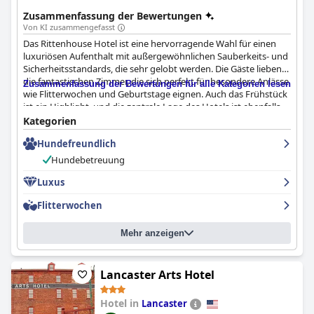
Luxus und Raffinesse und ist damit eine ideale Wahl für alle
Zusammenfassung der Bewertungen
Arten von Reisenden.
Von KI zusammengefasst
Das Rittenhouse Hotel ist eine hervorragende Wahl für einen
luxuriösen Aufenthalt mit außergewöhnlichen Sauberkeits- und
Sicherheitsstandards, die sehr gelobt werden. Die Gäste lieben
die fantastischen Zimmer, die sich perfekt für besondere Anlässe
Zusammenfassung der Bewertungen für alle Kategorien lesen
wie Flitterwochen und Geburtstage eignen. Auch das Frühstück
ist ein Highlight, und die zentrale Lage des Hotels ist ebenfalls
ein Pluspunkt. Aber es ist das Hotelpersonal, das das
Kategorien
Rittenhouse Hotel wirklich auszeichnet, und viele Gäste heben
Hundefreundlich
Frank im Sicherheitsdienst für seinen freundlichen Service
hervor. Nach über 30 Jahren hervorragendem Service ist das
Hundebetreuung
Rittenhouse Hotel nach Meinung seiner vielen Bewunderer
einfach das Beste.
Luxus
Flitterwochen
Mehr anzeigen
Lancaster Arts Hotel
Hotel in
Lancaster