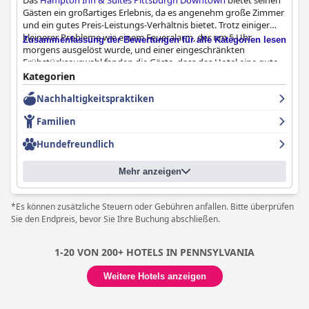
Das
Hampton Inn & Suites Pittsburgh Downtown
bietet seinen
Gästen ein großartiges Erlebnis, da es angenehm große Zimmer
und ein gutes Preis-Leistungs-Verhältnis bietet. Trotz einiger
kleinerer Probleme wie einem Feueralarm, der um 5 Uhr
Zusammenfassung der Bewertungen für alle Kategorien lesen
morgens ausgelöst wurde, und einer eingeschränkten
Frühstücksauswahl fanden die Gäste, dass das Hotel eine gute
Wahl für einen Kurztrip ist. Einige Gäste äußerten sich zwar
Kategorien
besorgt über die Unterbesetzung und die Kommunikation, aber
Nachhaltigkeitspraktiken
die positiven Kommentare über die Erschwinglichkeit und den
ausgezeichneten Service hielten sich die Waage. Die Gäste
Familien
waren mit ihrem Kurzaufenthalt sehr zufrieden, auch wenn
einige der Meinung waren, dass das Hotel nicht den Standards
Hundefreundlich
eines Vier-Sterne-Hotels entsprach. Obwohl die Sauberkeit und
die ungewöhnlich riechenden Laken für einige ein Problem
Mehr anzeigen
darstellten, ist das Hotel dennoch eine ausgezeichnete Wahl für
alle, die einen komfortablen und erschwinglichen Aufenthalt in
Pittsburgh suchen.
*Es können zusätzliche Steuern oder Gebühren anfallen. Bitte überprüfen
Sie den Endpreis, bevor Sie Ihre Buchung abschließen.
1-20 VON 200+ HOTELS IN PENNSYLVANIA
Weitere Hotels anzeigen