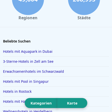
Hotels in Potsdam
Hotels in Oberstdorf
Regionen
Städte
Hotels in Konstanz
Hotels in Heiligenhafen
Hotels in Lazise
Beliebte Suchen
Hotels in Gelsenkirchen
Hotels mit Aquapark in Dubai
Hotels in der Türkei
3-Sterne-Hotels in Zell am See
Hotels auf Rhodos
Erwachsenenhotels im Schwarzwald
Hotels in Den Haag
Hotels mit Pool in Singapur
Hotels in Amalfi
Hotels in Meran
Hotels in Rostock
Hotels in Sachsen
Hotels mit Hallenbad im Sauerland
Kategorien
Karte
Hotels in Aachen
Wellnesshotels in Heidelberg