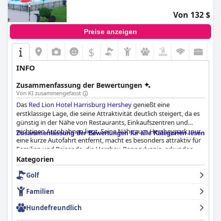
Von 132 $
Preise anzeigen
$
INFO
Zusammenfassung der Bewertungen
Von KI zusammengefasst
Das
Red Lion Hotel Harrisburg Hershey
genießt eine
erstklassige Lage, die seine Attraktivität deutlich steigert, da es
günstig in der Nähe von Restaurants, Einkaufszentren und
wichtigen Autobahnen liegt. Seine Nähe zum Hersheypark, nur
Zusammenfassung der Bewertungen für alle Kategorien lesen
eine kurze Autofahrt entfernt, macht es besonders attraktiv für
Familien und Reisende, die Hershey, Pennsylvania, erkunden
möchten. Die Erreichbarkeit von Annehmlichkeiten wie Target,
Kategorien
Walmart und einer Reihe von Restaurants trägt zusätzlich zum
Golf
Komfort bei und erleichtert die Reiseplanung durch
unkomplizierte Routen zu anderen lokalen Attraktionen.
Familien
Das Frühstückserlebnis im Hotel erhielt im Allgemeinen
Hundefreundlich
positives Feedback, wobei die Gäste die köstliche und
reichhaltige Auswahl am Buffet lobten. Es gab jedoch