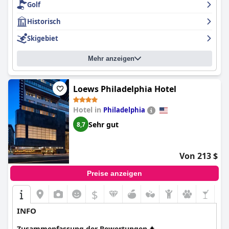
Golf
ihrer Größe und Dunkelheit nicht mit modernen Hotels
vergleichbar ist, überrascht sie ihre Besucher doch mit ihrer
Historisch
reichen Geschichte und ihrem einzigartigen Charakter.
Skigebiet
Mehr anzeigen
Loews Philadelphia Hotel
Hotel in
Philadelphia
Sehr gut
8,7
Von 213 $
Preise anzeigen
$
INFO
Zusammenfassung der Bewertungen