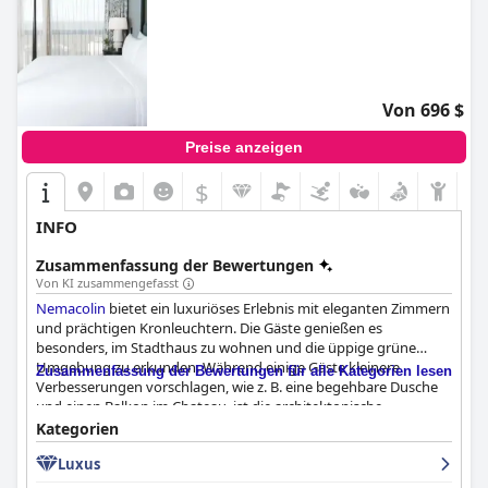
Von 696 $
Preise anzeigen
$
INFO
Zusammenfassung der Bewertungen
Von KI zusammengefasst
Nemacolin
bietet ein luxuriöses Erlebnis mit eleganten Zimmern
und prächtigen Kronleuchtern. Die Gäste genießen es
besonders, im Stadthaus zu wohnen und die üppige grüne
Umgebung zu erkunden. Während einige Gäste kleinere
Zusammenfassung der Bewertungen für alle Kategorien lesen
Verbesserungen vorschlagen, wie z. B. eine begehbare Dusche
und einen Balkon im Chateau, ist die architektonische
Gestaltung insgesamt hervorragend. Die Qualität der Speisen in
Kategorien
den einzelnen Restaurants ist nicht immer gleich gut, aber mit
Luxus
ein wenig Erkundungstour werden die Gäste sicher etwas
finden, das ihnen gefällt. Das Rockwell's ist eine hervorragende