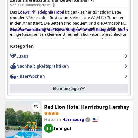
Von KI zusammengefasst
Das
Loews Philadelphia Hotel
ist dank seiner günstigen Lage
und der Nähe zu den Restaurants eine gute Wahl für Touristen
in der Innenstadt. Die Betten sind bequem und die Atmosphäre
ist kühl, was für einen angenehmen Aufenthalt sorgt. Während
Zusammenfassung der Bewertungen für alle Kategorien lesen
einige Rezensenten kleinere Unannehmlichkeiten wie schlechte
Reinigung oder Lärm durch dünne Wände und Aufzüge
bemängelten, fanden andere ihren Aufenthalt außergewöhnlich
Kategorien
oder hervorragend. Das Bad könnte etwas eng sein und das
Luxus
Hotel ist nicht für alle Reisenden geeignet, aber insgesamt ist es
eine angenehme und angemessene Unterkunft mit
Nachhaltigkeitspraktiken
Verbesserungspotenzial.
Flitterwochen
Mehr anzeigen
Red Lion Hotel Harrisburg Hershey
Hotel in
Harrisburg
Sehr gut
8,1