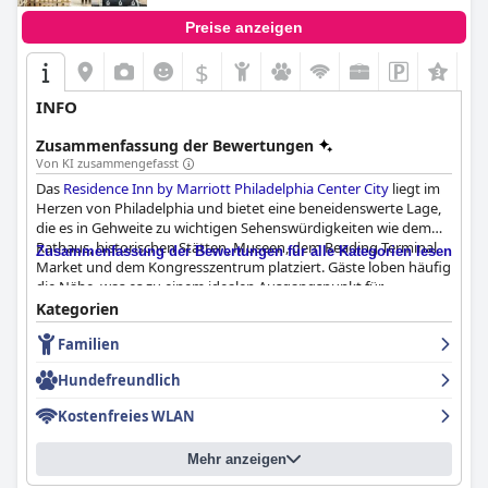
Preise anzeigen
$
INFO
Zusammenfassung der Bewertungen
Von KI zusammengefasst
Das
Residence Inn by Marriott Philadelphia Center City
liegt im
Herzen von Philadelphia und bietet eine beneidenswerte Lage,
die es in Gehweite zu wichtigen Sehenswürdigkeiten wie dem
Rathaus, historischen Stätten, Museen, dem Reading Terminal
Zusammenfassung der Bewertungen für alle Kategorien lesen
Market und dem Kongresszentrum platziert. Gäste loben häufig
die Nähe, was es zu einem idealen Ausgangspunkt für
Erkundungen und Geschäftsreisen macht.
Kategorien
Familien
Die Zimmer im Hotel sind geräumig und gut ausgestattet mit
Küchen und Sitzecken, was sie für Familien und längere
Hundefreundlich
Aufenthalte geeignet macht. Viele Zimmer bieten einen
spektakulären Blick auf die Stadt, was das gesamte
Kostenfreies WLAN
Gästeerlebnis bereichert. Die Betten werden im Allgemeinen für
ihren Komfort gelobt, was zu einem erholsamen Aufenthalt
Mehr anzeigen
beiträgt.