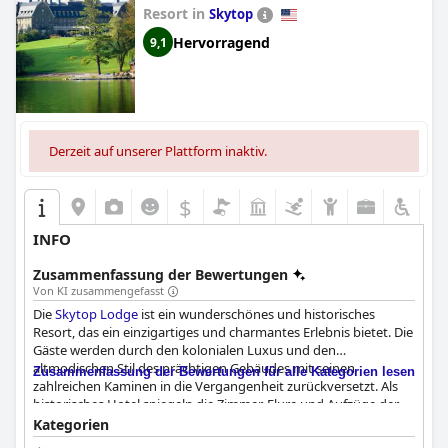
Resort in
Skytop
Hervorragend
9,1
Derzeit auf unserer Plattform inaktiv.
$
INFO
Zusammenfassung der Bewertungen
Von KI zusammengefasst
Die
Skytop Lodge
ist ein wunderschönes und historisches
Resort, das ein einzigartiges und charmantes Erlebnis bietet. Die
Gäste werden durch den kolonialen Luxus und den
altmodischen Stil des prächtigen Gebäudes mit seinen
Zusammenfassung der Bewertungen für alle Kategorien lesen
zahlreichen Kaminen in die Vergangenheit zurückversetzt. Als
historisches Hotel spiegeln die Zimmer, Flure und Aufzüge der
Skytop Lodge
die Vergangenheit wider, was zu ihrem
Kategorien
nostalgischen Charme beiträgt. Auch wenn die
Skytop Lodge
in