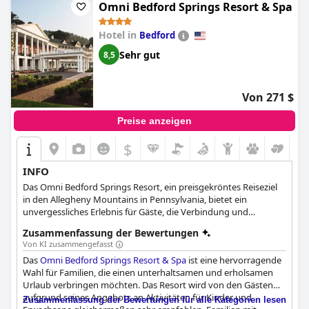
Omni Bedford Springs Resort & Spa
Hotel in
Bedford
Sehr gut
8,5
Von 271 $
Preise anzeigen
$
INFO
Das Omni Bedford Springs Resort, ein preisgekröntes Reiseziel
in den Allegheny Mountains in Pennsylvania, bietet ein
unvergessliches Erlebnis für Gäste, die Verbindung und
Entspannung suchen. Das Resort verfügt über eine Reihe von
Zusammenfassung der Bewertungen
Annehmlichkeiten, darunter das luxuriöse Springs Eternal Spa,
Von KI zusammengefasst
einen wunderschön restaurierten Meisterschaftsgolfplatz sowie
Das
Omni Bedford Springs Resort & Spa
ist eine hervorragende
Innen- und Außenpools. Besucher können sich an den
Wahl für Familien, die einen unterhaltsamen und erholsamen
geräumigen Unterkünften, den exquisiten Speisemöglichkeiten
Urlaub verbringen möchten. Das Resort wird von den Gästen
und den modernen Konferenzeinrichtungen erfreuen und
aufgrund seines Angebots an Aktivitäten für Kinder und
gleichzeitig den historischen Charme des Resorts bewundern.
Zusammenfassung der Bewertungen für alle Kategorien lesen