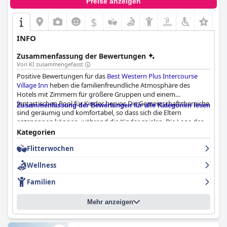
angenehmen Aufenthalt genießen möchten, positiv.
Preise anzeigen
$
INFO
Zusammenfassung der Bewertungen
Von KI zusammengefasst
Positive Bewertungen für das
Best Western Plus Intercourse
Village Inn
heben die familienfreundliche Atmosphäre des
Hotels mit Zimmern für größere Gruppen und einem
fantastischen Pool für Kinder hervor. Die Gemeinschaftsbereiche
Zusammenfassung der Bewertungen für alle Kategorien lesen
sind geräumig und komfortabel, so dass sich die Eltern
entspannen können, während die Kinder spielen. Die Lage des
Hotels ist außerdem ideal für Besichtigungen und Einkäufe in
Kategorien
der malerischen Landschaft. Diese Eigenschaften machen das
Flitterwochen
Hotel zu einer perfekten Wahl für Familienurlaube mit mehreren
Generationen. Insgesamt empfehlen die Gäste das
Best Western
Wellness
Plus Intercourse Village Inn
für einen unterhaltsamen und
komfortablen Familienurlaub sehr.
Familien
Mehr anzeigen