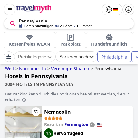
Pennsylvania
Daten hinzufügen
2 Gäste
1 Zimmer
Kostenfreies WLAN
Parkplatz
Hundefreundlich
Philadelphia
M
Preiskategorie
Sortieren nach
Welt
>
Nordamerika
>
Vereinigte Staaten
>
Pennsylvania
Hotels in Pennsylvania
200+ HOTELS IN PENNSYLVANIA
Das Ranking kann durch die Provisionen beeinflusst werden, die wir
erhalten.
Nemacolin
Resort in
Farmington
Hervorragend
9,9