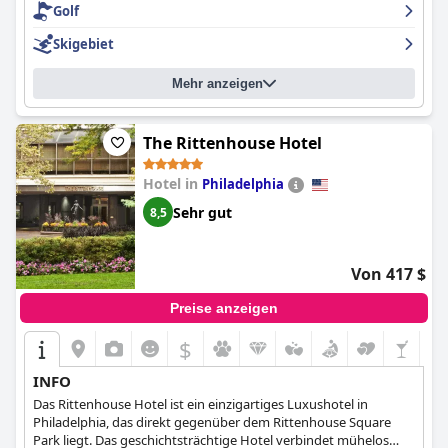
Golf
Wahl mit köstlichen Gerichten wie Krabbenkuchen und
Trüffelfladenbrot. Allerdings kann es schwierig sein, einen Tisch
Skigebiet
für das Abendessen zu reservieren, und das Personal kann die
Gäste beim Essen hetzen. Trotz einiger kleinerer Probleme wie
Mehr anzeigen
fester Betten und teilweise veralteter Zimmer sorgen die
luxuriösen Badezimmer und die gehobene Atmosphäre für
einen unvergesslichen Aufenthalt im
Nemacolin
.
The Rittenhouse Hotel
Hotel in
Philadelphia
Sehr gut
8,5
Von 417 $
Preise anzeigen
$
INFO
Das Rittenhouse Hotel ist ein einzigartiges Luxushotel in
Philadelphia, das direkt gegenüber dem Rittenhouse Square
Park liegt. Das geschichtsträchtige Hotel verbindet mühelos