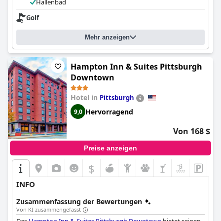
wurde bemängelt. Trotz dieser kleineren Beschwerden haben
Hallenbad
die Gäste ihren Aufenthalt weitgehend genossen und würden
Golf
das
Hampton Inn & Suites Blairsville
weiterempfehlen.
Mehr anzeigen
Hampton Inn & Suites Pittsburgh
Downtown
Hotel in
Pittsburgh
Hervorragend
9,0
Von 168 $
Preise anzeigen
$
INFO
Zusammenfassung der Bewertungen
Von KI zusammengefasst