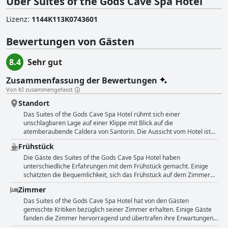
Über Suites of the Gods Cave Spa Hotel
Lizenz
:
1144Κ113Κ0743601
Bewertungen von Gästen
8.4
Sehr gut
Zusammenfassung der Bewertungen
Von KI zusammengefasst
Standort
Das Suites of the Gods Cave Spa Hotel rühmt sich einer
unschlagbaren Lage auf einer Klippe mit Blick auf die
atemberaubende Caldera von Santorin. Die Aussicht vom Hotel ist
einfach atemberaubend und spektakulär, und viele Gäste
Frühstück
bezeichnen sie als die beste Aussicht auf Santorin. Trotz der
Abgeschiedenheit ist das Hotel mit öffentlichen Verkehrsmitteln
Die Gäste des Suites of the Gods Cave Spa Hotel haben
oder dem Auto leicht zu erreichen und liegt in der Nähe von zwei
unterschiedliche Erfahrungen mit dem Frühstück gemacht. Einige
kleinen Dörfern, die sich hervorragend für Spaziergänge eignen.
schätzten die Bequemlichkeit, sich das Frühstück auf dem Zimmer
Das Personal ist sehr freundlich und die Zimmer sind geräumig, was
servieren zu lassen, andere fanden die Auswahl begrenzt und die
Zimmer
einen angenehmen Aufenthalt garantiert. Das Hotel ist ein
Qualität nicht besonders gut. Es gab jedoch auch positive
hervorragender Ausgangspunkt für die Erkundung der Insel mit
Bewertungen, in denen die Gäste das Frühstück als köstlich,
Das Suites of the Gods Cave Spa Hotel hat von den Gästen
einer öffentlichen Bushaltestelle direkt vor der Tür und einer
großzügig und üppig mit einer großen Auswahl und guter Vielfalt
gemischte Kritiken bezüglich seiner Zimmer erhalten. Einige Gäste
großartigen Umgebung. Einige Gäste empfehlen, ein Auto zu
beschrieben. Auch die Freundlichkeit des Personals beim Frühstück
fanden die Zimmer hervorragend und übertrafen ihre Erwartungen,
mieten, um die Insel weiter zu erkunden, während andere die
wurde gelobt. Einige Gäste schlugen Verbesserungen vor, wie z. B.
andere beklagten sich über alte Möbel und veraltete Einrichtungen.