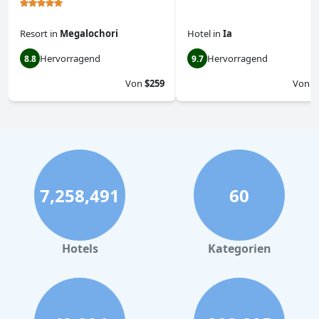
Resort
in
Megalochori
Hotel
in
Ia
Hervorragend
Hervorragend
8.8
9.7
Von
$259
Von
$
7,258,491
60
Hotels
Kategorien