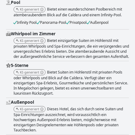
Pool
Gästen einen angenehmen Aufenthalt, aber einige Verbesserungen
Bietet einen wunderschönen Poolbereich mit
KI-generiert
könnten vorgenommen werden, um den Aufenthalt der Gäste zu
atemberaubendem Blick auf die Caldera und einem Infinity-Pool.
verbessern. Das Hotel bietet saubere und private Zimmer mit
charmanten Badezimmern, obwohl einige Gäste über Probleme mit der
Infinity Pool
Panorama-Pool
Privatpool
Außenpool
Sauberkeit berichteten. Das Personal des Hotels wurde als freundlich,
hilfsbereit und unglaublich beschrieben, obwohl es einige negative
Whirlpool im Zimmer
Bewertungen über bestimmte Mitarbeiter gab. Insgesamt bietet das
Bietet einzigartige Suiten im Höhlenstil mit
KI-generiert
Suites of the Gods Cave Spa Hotel einen luxuriösen und entspannenden
privaten Whirlpools und Spa-Einrichtungen, die ein verjüngendes und
Aufenthalt mit spektakulärer Aussicht und einer einzigartigen
unvergessliches Erlebnis bieten. Die atemberaubende Aussicht und
höhlenartigen Atmosphäre.
der außergewöhnliche Service verbessern den gesamten Aufenthalt.
5-Sterne
Bietet Suiten im Höhlenstil mit privaten Pools
KI-generiert
oder Whirlpools und Blick auf die Caldera. Verfügt über ein
einzigartiges Spa-Erlebnis, Gourmetküche und persönlichen Service.
In Megalochori gelegen, bietet es einen unverwechselbaren und
luxuriösen Rückzugsort.
Außenpool
Dieses Hotel, das sich durch seine Suiten und
KI-generiert
Spa-Einrichtungen auszeichnet, wird voraussichtlich ein
hochwertiges Außenpool-Erlebnis bieten, möglicherweise mit
einzigartigen Designelementen wie Höhlenpools oder privaten
Tauchbecken.