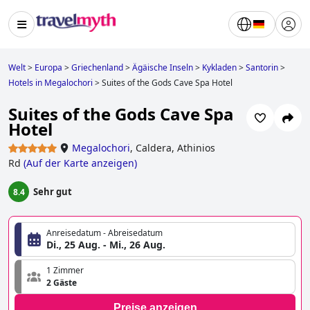
Welt
>
Europa
>
Griechenland
>
Ägäische Inseln
>
Kykladen
>
Santorin
>
Hotels in Megalochori
>
Suites of the Gods Cave Spa Hotel
Suites of the Gods Cave Spa
Hotel
Megalochori
,
Caldera, Athinios
Rd
(
Auf der Karte anzeigen
)
Sehr gut
8.4
Anreisedatum - Abreisedatum
Di., 25 Aug. - Mi., 26 Aug.
1 Zimmer
2 Gäste
Preise anzeigen