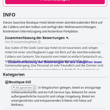
INFO
Dieses luxuriöse Boutique-Hotel bietet einen atemberaubenden Blick auf
die Caldera und den Vulkan und verfügt über Wellnesseinrichtungen,
kostenlosen Internetzugang und kostenlose Parkplätze.
Zusammenfassung der Bewertungen
Von KI zusammengefasst
Das Suites of the Gods Cave Spa Hotel ist ein luxuriöses und ruhiges
Hotel mit einer unschlagbaren Lage mit Blick auf die atemberaubende
Caldera von Santorin. Die Aussicht vom Hotel ist einfach fantastisch und
spektakulär und macht es zu einem erstklassigen Ort für den
Zusammenfassung der Bewertungen für alle Kategorien lesen
Sonnenuntergang. Das Personal ist sehr freundlich und die Zimmer sind
geräumig und bieten einen angenehmen Aufenthalt. Das Hotel ist ein
Kategorien
wunderbarer Ausgangspunkt für die Erkundung der Insel mit einer
öffentlichen Bushaltestelle direkt vor der Tür und großartigen
Boutique-Stil
Umgebungen. Der Spa-Bereich ist beeindruckend, auch wenn er bei
manchen Aufenthalten geschlossen zu sein scheint. Der Außenpool ist
In Megalochori gelegen, bietet es einzigartige
KI-generiert
fantastisch und bietet eine atemberaubende Aussicht, obwohl einige
Höhlenunterkünfte und ein Full-Service-Spa. Bekannt für seine
Gäste Probleme mit der Instandhaltung des Pools bemerkten. Das
außergewöhnliche Aussicht und ruhige Umgebung. Bietet ein
unvergessliches und entspannendes Erlebnis mit Fokus auf
Frühstück wurde gemischt bewertet: Einige Gäste fanden es köstlich und
Wellness.
reichhaltig, während andere die Auswahl als begrenzt und nicht von
guter Qualität empfanden. Die Zimmer des Hotels boten den meisten