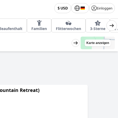
Einloggen
$ USD
deaufenthalt
Familien
Flitterwochen
3-Sterne
E
Karte anzeigen
ountain Retreat)