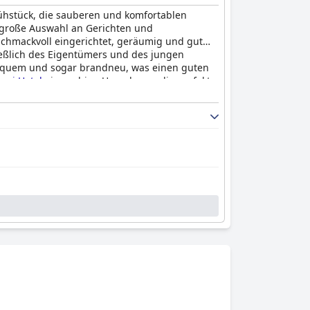
rühstück, die sauberen und komfortablen
e große Auswahl an Gerichten und
hmackvoll eingerichtet, geräumig und gut
ießlich des Eigentümers und des jungen
, bequem und sogar brandneu, was einen guten
igai Hotel
eine ruhige Umgebung, die perfekt