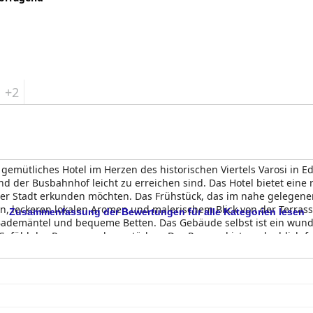
+2
gemütliches Hotel im Herzen des historischen Viertels Varosi in Ed
d der Busbahnhof leicht zu erreichen sind. Das Hotel bietet eine
der Stadt erkunden möchten. Das Frühstück, das im nahe gelegenen H
en, leckeren lokalen Aromen und malerischem Blick von der Terra
Zusammenfassung der Bewertungen für alle Kategorien lesen
Bademäntel und bequeme Betten. Das Gebäude selbst ist ein wund
efühl des Raums noch verstärken. Das Personal ist unglaublich fre
 Hotel bietet kostenlose Parkplätze und ist für Reisende mit Behind
olle Unterkunft in Edessa und ein perfekter Ausgangspunkt für d