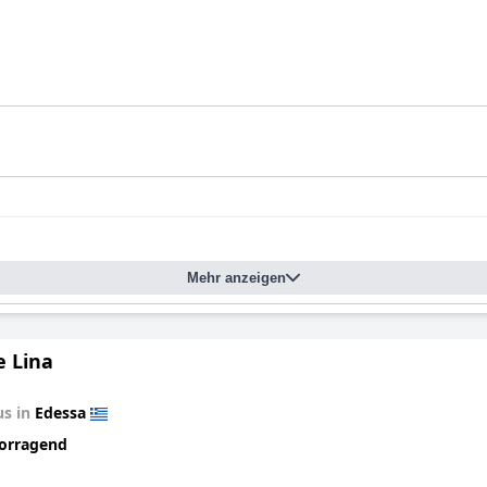
Mehr anzeigen
e Lina
us in
Edessa
orragend