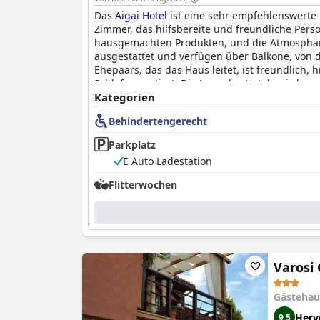
Das
Aigai Hotel
ist eine sehr empfehlenswerte 
Zimmer, das hilfsbereite und freundliche Pers
hausgemachten Produkten, und die Atmosphär
ausgestattet und verfügen über Balkone, von 
Ehepaars, das das Haus leitet, ist freundlich
Schlaf garantiert. Die Lage des Hotels wird au
für einen entspannten Aufenthalt ist.
Kategorien
Behindertengerecht
Parkplatz
E Auto Ladestation
Flitterwochen
Varosi
Gästehau
Herv
9,5