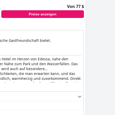
Von 77 $
Preise anzeigen
che Gastfreundschaft bietet.
s Hotel im Herzen von Edessa, nahe den
der Nähe zum Park und den Wasserfällen. Das
s wird auch auf besondere
ichkeiten, die man erwarten kann, und das
reundlich, warmherzig und zuvorkommend. Direkt
etwas teurer werden kann. Alles in allem ist
ischen Kurzurlaub oder ein malerisches und