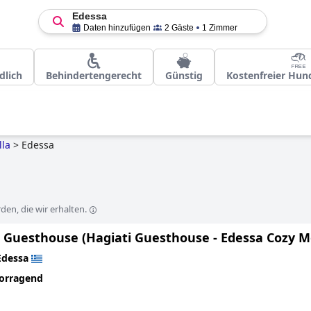
Edessa
Daten hinzufügen
2 Gäste
1 Zimmer
dlich
Behindertengerecht
Günstig
Kostenfreier Hun
lla
>
Edessa
en, die wir erhalten.
i Guesthouse (Hagiati Guesthouse - Edessa Cozy M
Edessa
orragend