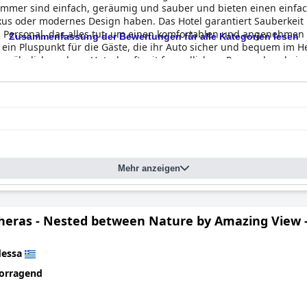
Zimmer sind einfach, geräumig und sauber und bieten einen einfa
xus oder modernes Design haben. Das Hotel garantiert Sauberkei
 Personal, das alles tut, um einen komfortablen und angenehmen 
Zusammenfassung der Bewertungen für alle Kategorien lesen
t ein Pluspunkt für die Gäste, die ihr Auto sicher und bequem im 
wöhnlich saubere Unterkunft mit freundlichem Personal und einer 
hen sind.
Mehr anzeigen
Etheras - Nested between Nature by Amazing View 
dessa
orragend