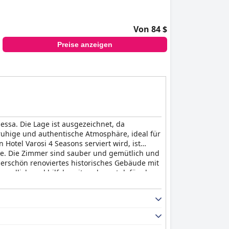
Von 84 $
Preise anzeigen
essa. Die Lage ist ausgezeichnet, da
 ruhige und authentische Atmosphäre, ideal für
otel Varosi 4 Seasons serviert wird, ist
sse. Die Zimmer sind sauber und gemütlich und
erschön renoviertes historisches Gebäude mit
undlich und hilfsbereit und sorgt dafür, dass
erungen zugänglich. Alles in allem ist das
ie Erkundung dieses faszinierenden Viertels