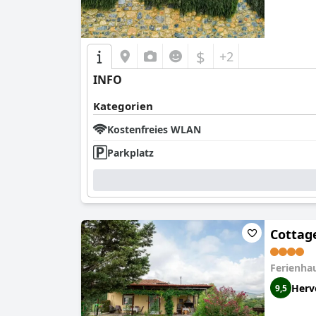
$
+2
INFO
Kategorien
Kostenfreies WLAN
Parkplatz
Cottag
Ferienha
Herv
9,5