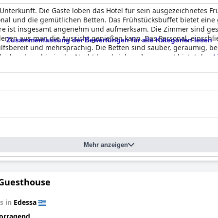
Unterkunft. Die Gäste loben das Hotel für sein ausgezeichnetes F
onal und die gemütlichen Betten. Das Frühstücksbuffet bietet ein
e ist insgesamt angenehm und aufmerksam. Die Zimmer sind gesc
denen aus man die Aussicht genießen kann. Das Personal, einschl
Zusammenfassung der Bewertungen für alle Kategorien lesen
, hilfsbereit und mehrsprachig. Die Betten sind sauber, geräumig
ch als sehr ruhig in der Nacht beschrieben. Insgesamt bietet das
A
Mehr anzeigen
 Guesthouse
s in
Edessa
orragend