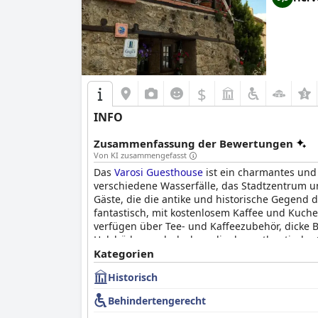
$
INFO
Zusammenfassung der Bewertungen
Von KI zusammengefasst
Das
Varosi Guesthouse
ist ein charmantes und 
verschiedene Wasserfälle, das Stadtzentrum un
Gäste, die die antike und historische Gegend 
fantastisch, mit kostenlosem Kaffee und Kuch
verfügen über Tee- und Kaffeezubehör, dicke 
Holzböden und -decken, die das authentische G
sich die Gäste sofort wie zu Hause fühlen. Das
Kategorien
Varosi Guesthouse
eine schöne und stimmungsv
Historisch
der Stadt.
Behindertengerecht