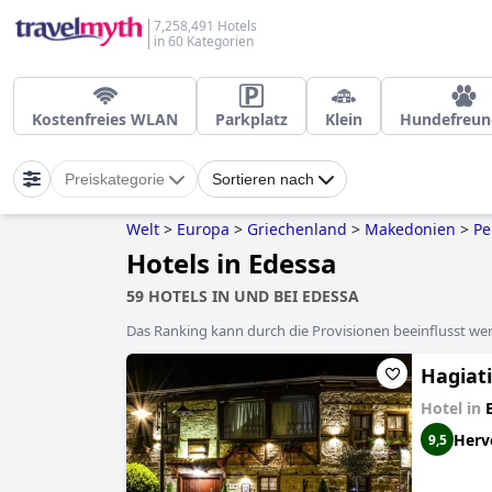
7,258,491 Hotels
in 60 Kategorien
Kostenfreies WLAN
Parkplatz
Klein
Hundefreun
Preiskategorie
Sortieren nach
Welt
>
Europa
>
Griechenland
>
Makedonien
>
Pe
Hotels in Edessa
59 HOTELS IN UND BEI EDESSA
Das Ranking kann durch die Provisionen beeinflusst werd
Hagiat
Hotel in
Herv
9,5