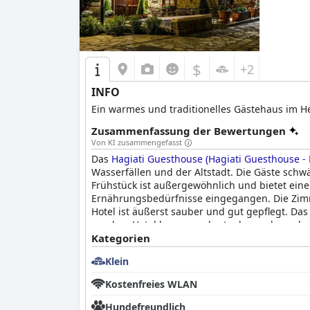
$
+2
INFO
Ein warmes und traditionelles Gästehaus im H
Zusammenfassung der Bewertungen
Von KI zusammengefasst
Das
Hagiati Guesthouse (Hagiati Guesthouse -
Wasserfällen und der Altstadt. Die Gäste sch
Frühstück ist außergewöhnlich und bietet ein
Ernährungsbedürfnisse eingegangen. Die Zimm
Hotel ist äußerst sauber und gut gepflegt. Da
vor dem Hotel kann man kostenlos parken, obw
das
Kategorien
Hagiati Guesthouse (Hagiati Guesthouse -
authentisches Erlebnis.
Klein
Kostenfreies WLAN
Hundefreundlich