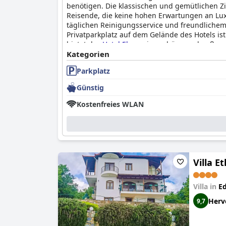
benötigen. Die klassischen und gemütlichen 
Reisende, die keine hohen Erwartungen an Lu
täglichen Reinigungsservice und freundlichem
Privatparkplatz auf dem Gelände des Hotels is
bietet das
Hotel Elena
eine schöne und außerge
wichtigen Sehenswürdigkeiten leicht zu erreic
Kategorien
Parkplatz
Günstig
Kostenfreies WLAN
Villa 
Villa in
E
Herv
9,7