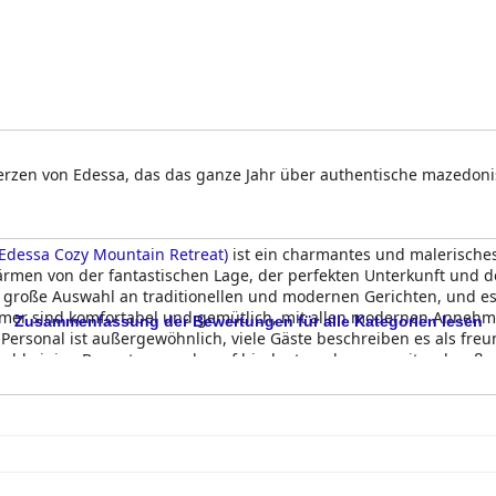
erzen von Edessa, das das ganze Jahr über authentische mazedonis
 Edessa Cozy Mountain Retreat)
ist ein charmantes und malerische
wärmen von der fantastischen Lage, der perfekten Unterkunft und 
e große Auswahl an traditionellen und modernen Gerichten, und e
er sind komfortabel und gemütlich, mit allen modernen Annehml
Zusammenfassung der Bewertungen für alle Kategorien lesen
s Personal ist außergewöhnlich, viele Gäste beschreiben es als f
ohl einige Bewertungen darauf hindeuten, dass es weiter draußen 
 Edessa Cozy Mountain Retreat)
die perfekte Wahl für einen romant