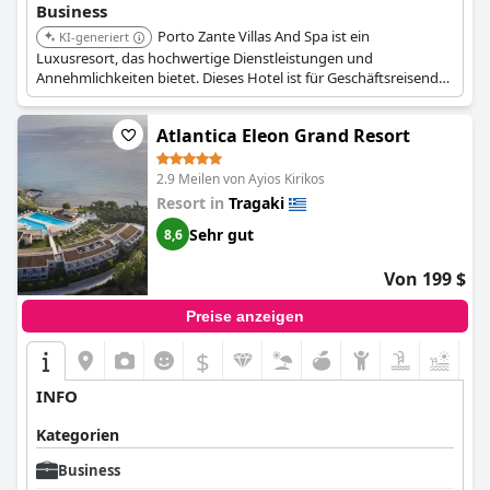
Business
Porto Zante Villas And Spa ist ein
KI-generiert
Luxusresort, das hochwertige Dienstleistungen und
Annehmlichkeiten bietet. Dieses Hotel ist für Geschäftsreisende
geeignet, die ein High-End-Erlebnis suchen.
Atlantica Eleon Grand Resort
2.9 Meilen von Ayios Kirikos
Resort in
Tragaki
Sehr gut
8,6
Von 199 $
Preise anzeigen
$
INFO
Kategorien
Business