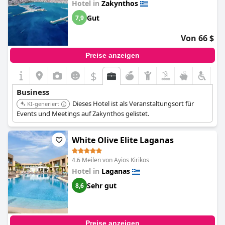
Hotel in
Zakynthos
Gut
7,9
Von 66 $
Preise anzeigen
$
Business
Dieses Hotel ist als Veranstaltungsort für
KI-generiert
Events und Meetings auf Zakynthos gelistet.
White Olive Elite Laganas
4.6 Meilen von Ayios Kirikos
Hotel in
Laganas
Sehr gut
8,6
Preise anzeigen