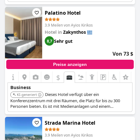
Palatino Hotel
3.9 Meilen von Ayios Kirikos
Hotel in
Zakynthos
Sehr gut
8,7
Von 73 $
Preise anzeigen
$
Business
Dieses Hotel verfügt über ein
KI-generiert
Konferenzzentrum mit drei Räumen, die Platz für bis zu 300
Personen bieten. Es ist mit Medienanlagen und einem
separaten Eingang für Privatsphäre ausgestattet, geeignet für
Seminare und Geschäftspräsentationen.
Strada Marina Hotel
3.9 Meilen von Ayios Kirikos