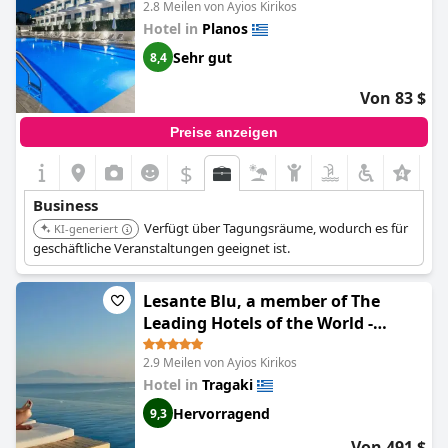
2.8 Meilen von Ayios Kirikos
Hotel in
Planos
Sehr gut
8,4
Von 83 $
Preise anzeigen
$
Business
Verfügt über Tagungsräume, wodurch es für
KI-generiert
geschäftliche Veranstaltungen geeignet ist.
Lesante Blu, a member of The
Leading Hotels of the World -
Adults Only (Lesante Blu - The
2.9 Meilen von Ayios Kirikos
Leading Hotels of the World,
Hotel in
Tragaki
Adults Only)
Hervorragend
9,3
Von 491 $