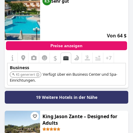
Sehr gut
8,5
Von 64 $
Preise anzeigen
$
+7
Business
Verfügt über ein Business Center und Spa-
KI-generiert
Einrichtungen.
19 Weitere Hotels in der Nähe
King Jason Zante – Designed for
Adults