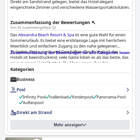
Direkt am Sandstrand gelegen, bietet das Hotel elegant
eingerichtete Zimmer und verschiedene Wassersportaktivitäten.
Zusammenfassung der Bewertungen
Von KI zusammengefasst
Das
Alexandra Beach Resort & Spa
ist eine gute Wahl für einen
Sommerurlaub. Es bietet eine erstklassige Lage mit herrlichem
Meerblick und einfachem Zugang zu den nahe gelegenen
Stränden, Restaurants und Geschäften. Das Frühstück des
Zusammenfassung der Bewertungen für alle Kategorien lesen
Hotels ist beeindruckend, viele Gäste loben es als das beste, das
sie je in einem Hotel hatten. Die Meinungen über das
Abendessen gehen zwar auseinander, aber die Auswahl an
Kategorien
Gerichten ist groß und bietet für jeden etwas. Die
Business
hochmodernen und sauberen Zimmer bieten einen
atemberaubenden Blick auf das Meer und einige verfügen sogar
Pool
über einen eigenen Pool. Auch die Sauberkeit des Hotels wird
sehr gelobt, und die Gäste loben das Personal für sein
Infinity Pool
Hallenbad
Kinderpool
Panorama-Pool
Engagement bei der Aufrechterhaltung der Hygiene während
Außenpool
der Pandemie. Das Personal wird als freundlich, hilfsbereit und
Direkt am Strand
einladend beschrieben, wobei mehrere Mitarbeiter für ihren
außergewöhnlichen Service namentlich erwähnt werden. Der
Poolbereich ist ein Highlight des Hotels mit atemberaubender
Mehr anzeigen
Aussicht und gut gepflegten Pools. Der Privatstrand des Hotels
wird ebenfalls sehr gelobt, da die Gäste die Sauberkeit und die