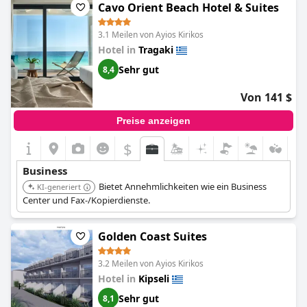
Nähe zu anderen Bars und Restaurants schätzen. Insgesamt
Cavo Orient Beach Hotel & Suites
bietet das
Alexandra Beach Resort & Spa
einen komfortablen
und schönen Aufenthalt mit großartigen Einrichtungen und
3.1 Meilen von Ayios Kirikos
außergewöhnlichem Personal.
Hotel in
Tragaki
Sehr gut
8,4
Von 141 $
Preise anzeigen
$
Business
Bietet Annehmlichkeiten wie ein Business
KI-generiert
Center und Fax-/Kopierdienste.
Golden Coast Suites
3.2 Meilen von Ayios Kirikos
Hotel in
Kipseli
Sehr gut
8,1