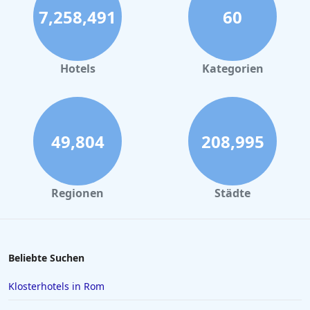
7,258,491
60
Businesshotels in Antalya
Businesshotels in Deutschland
Businesshotels in Dublin
Hotels
Kategorien
49,804
208,995
Regionen
Städte
Beliebte Suchen
Klosterhotels in Rom