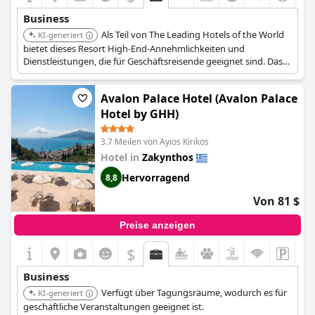
Business
Als Teil von The Leading Hotels of the World
KI-generiert
bietet dieses Resort High-End-Annehmlichkeiten und
Dienstleistungen, die für Geschäftsreisende geeignet sind. Das
Resort bietet Konferenzräume und Tagungsräume.
Avalon Palace Hotel (Avalon Palace
Hotel by GHH)
3.7 Meilen von Ayios Kirikos
Hotel in
Zakynthos
Hervorragend
8,8
Von 81 $
Preise anzeigen
$
Business
Verfügt über Tagungsräume, wodurch es für
KI-generiert
geschäftliche Veranstaltungen geeignet ist.