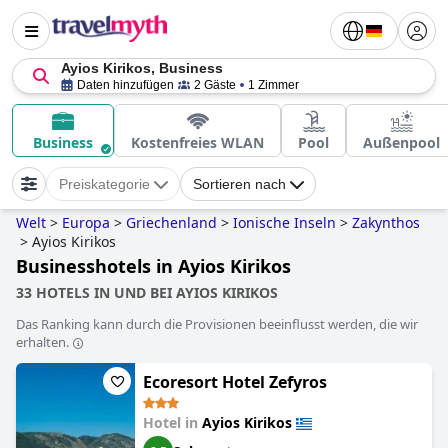
Ayios Kirikos, Business
Daten hinzufügen
2 Gäste
1 Zimmer
Business
Kostenfreies WLAN
Pool
Außenpool
Preiskategorie
Sortieren nach
Welt
>
Europa
>
Griechenland
>
Ionische Inseln
>
Zakynthos
>
Ayios Kirikos
Businesshotels in Ayios Kirikos
33 HOTELS IN UND BEI AYIOS KIRIKOS
Das Ranking kann durch die Provisionen beeinflusst werden, die wir
erhalten.
Ecoresort Hotel Zefyros
Hotel in
Ayios Kirikos