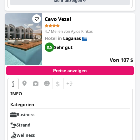
Mehr anzeigen
Cavo Vezal
4.7 Meilen von Ayios Kirikos
Hotel in
Laganas
Sehr gut
8,5
Von 107 $
Preise anzeigen
$
+9
INFO
Kategorien
Business
Strand
Wellness