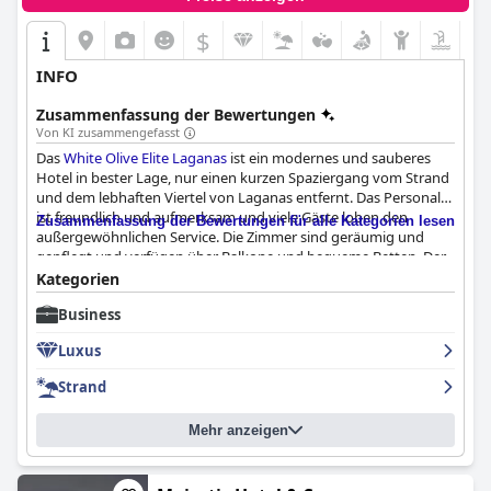
$
INFO
Zusammenfassung der Bewertungen
Von KI zusammengefasst
Das
White Olive Elite Laganas
ist ein modernes und sauberes
Hotel in bester Lage, nur einen kurzen Spaziergang vom Strand
und dem lebhaften Viertel von Laganas entfernt. Das Personal
ist freundlich und aufmerksam und viele Gäste loben den
Zusammenfassung der Bewertungen für alle Kategorien lesen
außergewöhnlichen Service. Die Zimmer sind geräumig und
gepflegt und verfügen über Balkone und bequeme Betten. Der
Poolbereich mit seiner gut gefüllten Poolbar und den
Kategorien
angenehmen Temperaturen ist für die meisten Gäste ein
Business
Highlight. Auch wenn das Frühstück und das Abendessen für
manche nicht die Qualität eines Fünf-Sterne-Hotels haben,
Luxus
werden sie im Allgemeinen als zufriedenstellend und reichhaltig
empfunden. Das Hotel ist makellos sauber und wird täglich
Strand
gereinigt und die Handtücher werden ausgetauscht. Insgesamt
ist das
White Olive Elite Laganas
eine gute Wahl für diejenigen,
Mehr anzeigen
die einen komfortablen und angenehmen Aufenthalt in Laganas
suchen.