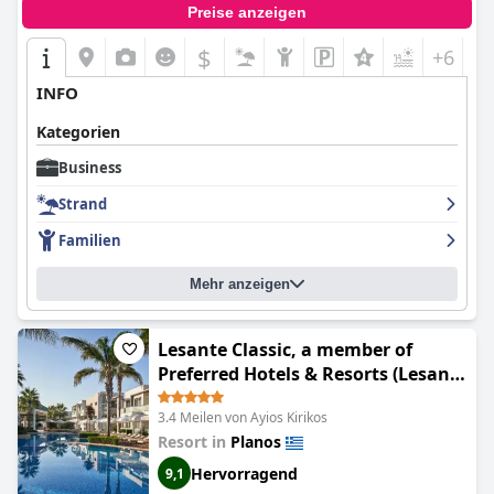
Preise anzeigen
$
+6
INFO
Kategorien
Business
Strand
Familien
Mehr anzeigen
Lesante Classic, a member of
Preferred Hotels & Resorts (Lesante
Classic - Preferred Hotels & Resorts)
3.4 Meilen von Ayios Kirikos
Resort in
Planos
Hervorragend
9,1