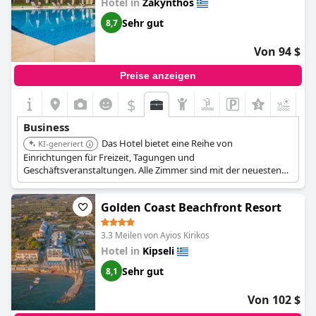
Hotel in
Zakynthos
Sehr gut
8,7
Von 94 $
Preise anzeigen
$
+3
Business
Das Hotel bietet eine Reihe von
KI-generiert
Einrichtungen für Freizeit, Tagungen und
Geschäftsveranstaltungen. Alle Zimmer sind mit der neuesten
Technologie ausgestattet, einschließlich Flachbildfernsehern
und kostenlosem WLAN.
Golden Coast Beachfront Resort
3.3 Meilen von Ayios Kirikos
Hotel in
Kipseli
Sehr gut
8,1
Von 102 $