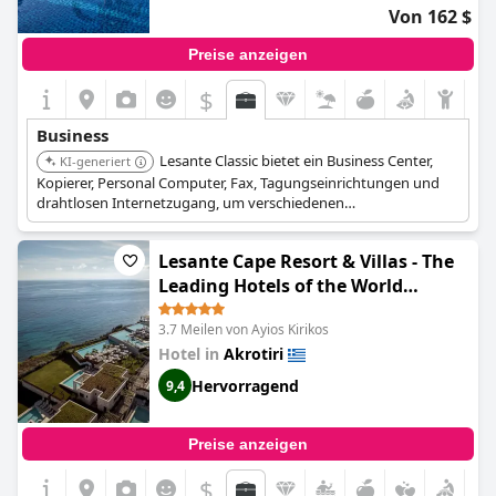
Von 162 $
Preise anzeigen
$
Business
Lesante Classic bietet ein Business Center,
KI-generiert
Kopierer, Personal Computer, Fax, Tagungseinrichtungen und
drahtlosen Internetzugang, um verschiedenen
Geschäftsanforderungen gerecht zu werden. Es verfügt über
einen Tagungsraum mit einer Kapazität von bis zu 160 Personen
Lesante Cape Resort & Villas - The
und 200 qm Ausstellungsfläche.
Leading Hotels of the World
(Lesante Cape - The Leading Hotels
3.7 Meilen von Ayios Kirikos
of the World)
Hotel in
Akrotiri
Hervorragend
9,4
Preise anzeigen
$