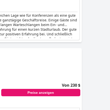
ichen Lage wie für Konferenzen als eine gute
e ganztägige Geschäftsreise. Einige Gäste sind
ch langen Warteschlangen beim Ein- und
ahrung für einen kurzen Stadturlaub. Der gute
ur positiven Erfahrung bei. Und schließlich
ige Gäste nicht unbedingt von Bedeutung ist,
 und Geschäftsreisende.
Von 230 $
Preise anzeigen