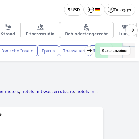
Einloggen
$ USD
Strand
Fitnessstudio
Behindertengerecht
Luxus
Ionische Inseln
Epirus
Thessalien
Thrakien
Karte anzeigen
enhotels
,
hotels mit wasserrutsche
,
hotels mit
e angeboten
,
hotels mit infinity-pool
,
kleine
familienhotels
,
hotels mit whirlpool im
5-sterne-hotels
,
hotels direkt am strand
,
hotels
s