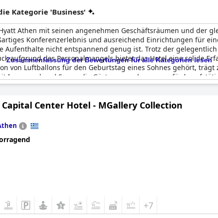
e Kategorie 'Business'
 Hyatt Athen mit seinen angenehmen Geschäftsräumen und der gle
ßartiges Konferenzerlebnis und ausreichend Einrichtungen für ein
re Aufenthalte nicht entspannend genug ist. Trotz der gelegentli
k aufgrund des Personalmangels bietet das Hotel eine solide Erf
Zusammenfassung der Bewertungen für alle Kategorien lesen
on von Luftballons für den Geburtstag eines Sohnes gehört, trägt z
mit Innenpool und Sauna die Gäste an, auch wenn er für berufstät
 das Grand Hyatt Athen eine ausgezeichnete Wahl für Städtereisen
Capital Center Hotel - MGallery Collection
Athen
orragend
+7