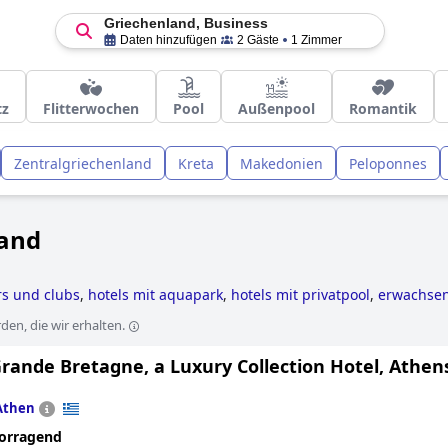
Griechenland, Business
Daten hinzufügen
2 Gäste
1 Zimmer
tz
Flitterwochen
Pool
Außenpool
Romantik
Zentralgriechenland
Kreta
Makedonien
Peloponnes
land
rs und clubs
,
hotels mit aquapark
,
hotels mit privatpool
,
erwachsen
n der nähe von weinbergen
,
hotels mit pool
,
hotels mit all inclusiv
en, die wir erhalten.
 hotels
,
hotels, die einige nachhaltige praktiken umgesetzt haben
,
chte hotels
,
außergewöhnliche hotels
,
golfhotels
,
3-sterne-hotels
,
rande Bretagne, a Luxury Collection Hotel, Athen
lenbad
and
günstige hotels
.
Athen
orragend