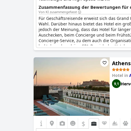
Zusammenfassung der Bewertungen für di
Von KI zusammengefasst
Für Geschäftsreisende erweist sich das Grand
Wahl. Darüber hinaus bietet das Hotel ein gro
jedoch der Meinung, dass das Hotel für länge
Auschecken, beim Concierge und beim Frühstüc
Concierge-Service, zu dem auch die Organisati
lockt der sehr schöne SPA-Bereich des Hotels 
da er erst um 11.30 Uhr öffnet. Insgesamt ist
Athens 
Hotel in
Herv
9,1
$