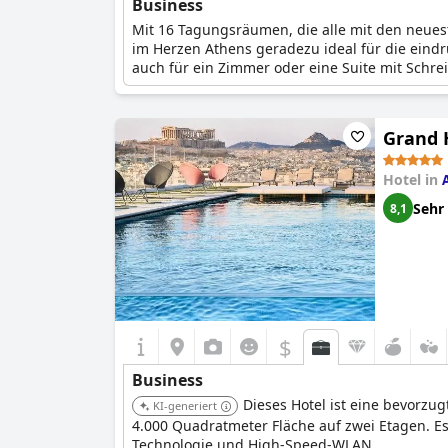
Business
Mit 16 Tagungsräumen, die alle mit den neues
im Herzen Athens geradezu ideal für die eind
auch für ein Zimmer oder eine Suite mit Schr
idealen Wahl für all Ihre geschäftlichen Anfo
Grand 
Hotel in
Sehr
8,1
$
Business
Dieses Hotel ist eine bevorzu
KI-generiert
4.000 Quadratmeter Fläche auf zwei Etagen. Es
Technologie und High-Speed-WLAN.