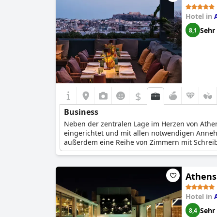
Hotel in
Sehr
8,1
$
Business
Neben der zentralen Lage im Herzen von Athen
eingerichtet und mit allen notwendigen Annehm
außerdem eine Reihe von Zimmern mit Schrei
Athens
Hotel in
Sehr
8,4