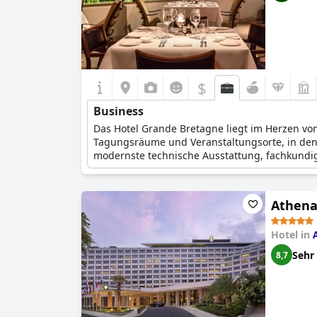
$
Business
Das Hotel Grande Bretagne liegt im Herzen vo
Tagungsräume und Veranstaltungsorte, in dene
modernste technische Ausstattung, fachkundig
Übersetzungs- und Sekretariatsdienste. Die z
zu einer erstklassigen Wahl für alle Geschäfts
Athena
Hotel in
Sehr
8,7