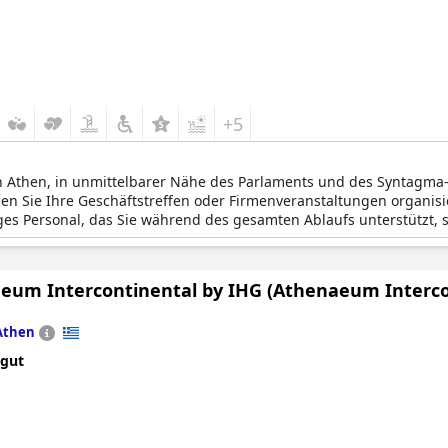
+5
n Athen, in unmittelbarer Nähe des Parlaments und des Syntagma-
n Sie Ihre Geschäftstreffen oder Firmenveranstaltungen organisi
es Personal, das Sie während des gesamten Ablaufs unterstützt, 
entrale Lage des Hotels, das kostenlose WLAN und die luxuriösen 
reisenden.
eum Intercontinental by IHG (Athenaeum Interco
Athen
 gut