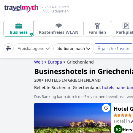
7,258,491 Hotels
in 60 Kategorien
Business
Kostenfreies WLAN
Familien
Parkpla
Ägäische Inseln
Preiskategorie
Sortieren nach
Welt
>
Europa
>
Griechenland
Businesshotels in Griechen
200+ HOTELS IN GRIECHENLAND
Beliebte Suchen in Griechenland:
hotels nahe ba
wasserbungalow
,
hotels mit kinderpool
,
hotels i
Das Ranking kann durch die Provisionen beeinflusst werd
hotels
,
hotels für flitterwochen
,
luxushotels
,
yoga
zimmer
,
hotels im boutique-stil
,
behindertengere
Hotel G
mit swim-up-bar
,
4-sterne-hotels
,
hotels mit wel
Hotel in
Herv
9,2