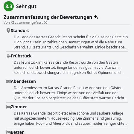
8.3
Sehr gut
Zusammenfassung der Bewertungen
Von KI zusammengefasst
Standort
Die Lage des Karras Grande Resort scheint für viele seiner Gäste ein
Highlight zu sein. In zahlreichen Bewertungen wird die Nähe zum
Strand, zu Restaurants und Geschäften erwähnt. Einige beschrieben
es sogar als erstklassig gelegen, im Zentrum von Tsilivi und nur
Frühstück
wenige Gehminuten vom Strand entfernt. Es gab jedoch auch einige
negative Bewertungen, die sich auf die Entfernung zum Strand
Das Frühstück im Karras Grande Resort wurde von den Gästen
bezogen, wobei ein Gast angab, dass der Strand 15 Minuten zu Fuß
unterschiedlich bewertet. Einige fanden es gut, mit viel Auswahl,
entfernt sei. Insgesamt scheint die Lage des Resorts günstig zu sein,
köstlich und abwechslungsreich mit großen Buffet-Optionen und
um die Gegend zu erkunden und die örtlichen Annehmlichkeiten zu
lokalen Geschmacksrichtungen. Das Personal war sozial distanziert
Abendessen
genießen.
und sehr bemüht. Andere hingegen waren enttäuscht von der
begrenzten Auswahl, der sich wiederholenden Speisekarte und dem
Das Abendessen im Karras Grande Resort wurde von den Gästen
chaotischen und unbefriedigenden Erlebnis aufgrund langer
unterschiedlich bewertet. Einige waren von der Vielfalt und der
Warteschlangen und zu wenig Personal, um dem Andrang gerecht
Qualität der Speisen begeistert, da das Buffet stets warme Gerichte
zu werden. Es wurden auch Forderungen nach mehr Abwechslung
zur Auswahl bot. Andere hingegen empfanden das Essen als
Zimmer
laut, z. B. nach mehr Croissants und Keksen. Die vegetarischen
durchschnittlich, sich wiederholend und wenig abwechslungsreich -
Optionen waren begrenzt. Insgesamt haben einige das Frühstück
einige kommentierten, dass jeden Tag die gleichen Gerichte serviert
Das Karras Grande Resort bietet eine schöne und saubere Anlage
genossen, aber es gibt noch Raum für Verbesserungen, um die
wurden. Einige meinten, das Buffet sei seinen Preis nicht wert und
mit ausgezeichnetem Housekeeping. Die Zimmer sind geräumig,
verschiedenen Geschmäcker und Vorlieben der Gäste zu
empfahlen, stattdessen Restaurants in der Nähe zu besuchen. Das
einige haben Pool- und Meerblick, sind sauber, modern eingerichtet
befriedigen.
À-la-carte-Restaurant und das in einigen Paketen enthaltene
und haben bequeme Betten. Die Gäste haben berichtet, dass die
Betten
Abendessen wurden jedoch positiv bewertet. Insgesamt ist das
Bilder die Zimmer genau wiedergeben. Einige Zimmer sind jedoch