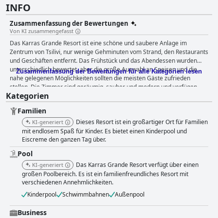
INFO
Zusammenfassung der Bewertungen
Von KI zusammengefasst
Das Karras Grande Resort ist eine schöne und saubere Anlage im
Zentrum von Tsilivi, nur wenige Gehminuten vom Strand, den Restaurants
und Geschäften entfernt. Das Frühstück und das Abendessen wurden
unterschiedlich bewertet, aber die große Auswahl an Speisen und die
Zusammenfassung der Bewertungen für alle Kategorien lesen
nahe gelegenen Möglichkeiten sollten die meisten Gäste zufrieden
stellen. Die Zimmer sind geräumig, sauber und modern und verfügen
Kategorien
über bequeme Betten, auch wenn es in einigen Zimmern Probleme gibt,
wie z. B. eine schlechte Klimaanlage oder veraltete Bäder. Das Personal
Familien
ist freundlich, hilfsbereit und zuvorkommend, auch wenn einige Gäste
unprofessionelles Verhalten bemerkt haben. Der Außenpoolbereich ist
Dieses Resort ist ein großartiger Ort für Familien
KI-generiert
ein Highlight mit mehreren Pools zur Auswahl und einer Vielzahl von
mit endlosem Spaß für Kinder. Es bietet einen Kinderpool und
Sonnenliegen. Das Resort ist eine großartige Option für Familien mit
Eiscreme den ganzen Tag über.
endlosem Spaß für Kinder, obwohl die Handtuchsituation besser sein
Pool
könnte. Insgesamt ist das Karras Grande Resort eine gute Wahl für alle,
Das Karras Grande Resort verfügt über einen
KI-generiert
die in Tsilivi in Strandnähe wohnen möchten.
großen Poolbereich. Es ist ein familienfreundliches Resort mit
verschiedenen Annehmlichkeiten.
Kinderpool
Schwimmbahnen
Außenpool
Business