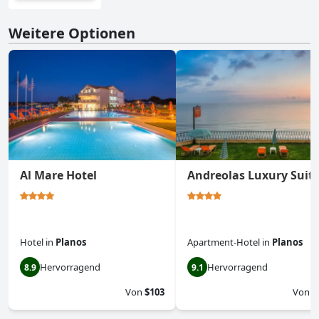
Weitere Optionen
Al Mare Hotel
Andreolas Luxury Suit
Hotel
in
Planos
Apartment-Hotel
in
Planos
Hervorragend
Hervorragend
8.9
9.1
Von
$103
Von
$