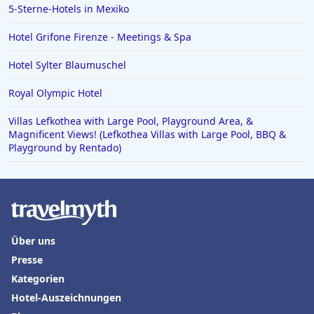
5-Sterne-Hotels in Mexiko
Hotel Grifone Firenze - Meetings & Spa
Hotel Sylter Blaumuschel
Royal Olympic Hotel
Villas Lefkothea with Large Pool, Playground Area, &
Magnificent Views! (Lefkothea Villas with Large Pool, BBQ &
Playground by Rentado)
Über uns
Presse
Kategorien
Hotel-Auszeichnungen