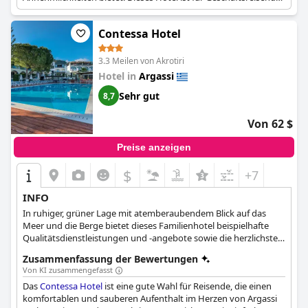
geeignet, die ein High-End-Erlebnis suchen.
Contessa Hotel
3.3 Meilen von Akrotiri
Hotel in
Argassi
Sehr gut
8,7
Von 62 $
Preise anzeigen
$
+7
INFO
In ruhiger, grüner Lage mit atemberaubendem Blick auf das
Meer und die Berge bietet dieses Familienhotel beispielhafte
Qualitätsdienstleistungen und -angebote sowie die herzlichste
Gastfreundschaft der Insel.
Zusammenfassung der Bewertungen
Von KI zusammengefasst
Das
Contessa Hotel
ist eine gute Wahl für Reisende, die einen
komfortablen und sauberen Aufenthalt im Herzen von Argassi