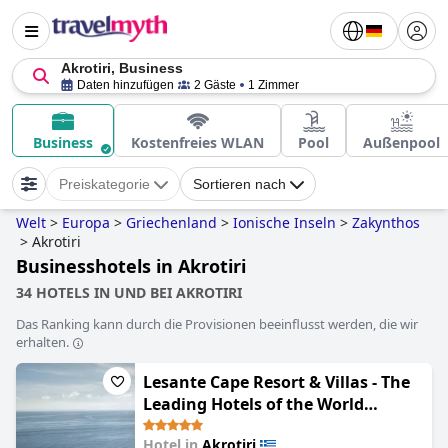
Akrotiri, Business
Daten hinzufügen
2 Gäste
1 Zimmer
Business
Kostenfreies WLAN
Pool
Außenpool
Preiskategorie
Sortieren nach
Welt
>
Europa
>
Griechenland
>
Ionische Inseln
>
Zakynthos
>
Akrotiri
Businesshotels in Akrotiri
34 HOTELS IN UND BEI AKROTIRI
Das Ranking kann durch die Provisionen beeinflusst werden, die wir
erhalten.
Lesante Cape Resort & Villas - The
Leading Hotels of the World
(Lesante Cape - The Leading Hotels
Hotel in
Akrotiri