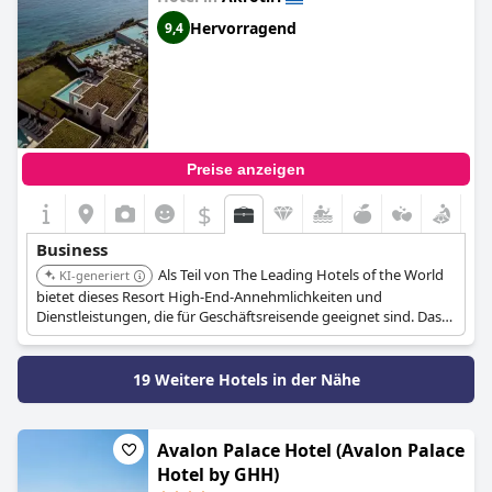
of the World)
Hervorragend
9,4
Preise anzeigen
$
Business
Als Teil von The Leading Hotels of the World
KI-generiert
bietet dieses Resort High-End-Annehmlichkeiten und
Dienstleistungen, die für Geschäftsreisende geeignet sind. Das
Resort bietet Konferenzräume und Tagungsräume.
19 Weitere Hotels in der Nähe
Avalon Palace Hotel (Avalon Palace
Hotel by GHH)