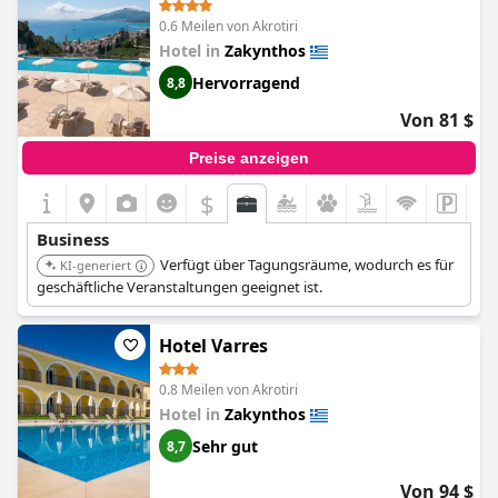
0.6 Meilen von Akrotiri
Hotel in
Zakynthos
Hervorragend
8,8
Von 81 $
Preise anzeigen
$
Business
Verfügt über Tagungsräume, wodurch es für
KI-generiert
geschäftliche Veranstaltungen geeignet ist.
Hotel Varres
0.8 Meilen von Akrotiri
Hotel in
Zakynthos
Sehr gut
8,7
Von 94 $