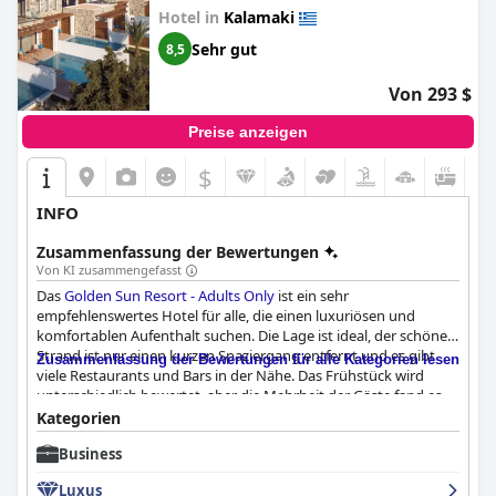
Hotel in
Kalamaki
Sehr gut
8,5
Von 293 $
Preise anzeigen
$
INFO
Zusammenfassung der Bewertungen
Von KI zusammengefasst
Das
Golden Sun Resort - Adults Only
ist ein sehr
empfehlenswertes Hotel für alle, die einen luxuriösen und
komfortablen Aufenthalt suchen. Die Lage ist ideal, der schöne
Strand ist nur einen kurzen Spaziergang entfernt und es gibt
Zusammenfassung der Bewertungen für alle Kategorien lesen
viele Restaurants und Bars in der Nähe. Das Frühstück wird
unterschiedlich bewertet, aber die Mehrheit der Gäste fand es
sehr gut oder lecker. Die Zimmer sind erstaunlich, sauber,
Kategorien
geräumig und gut ausgestattet mit allem, was man braucht,
Business
wobei die privaten Pools und Terrassen das Highlight sind. Das
Hotel hat einen hohen Standard an Sauberkeit und Hygiene,
Luxus
und das Personal ist freundlich, zuvorkommend und