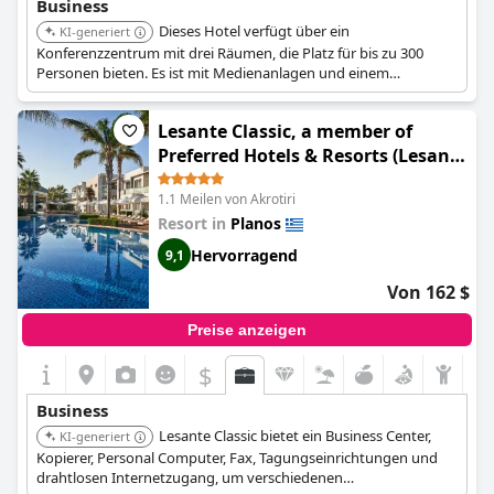
Business
Dieses Hotel verfügt über ein
KI-generiert
Konferenzzentrum mit drei Räumen, die Platz für bis zu 300
Personen bieten. Es ist mit Medienanlagen und einem
separaten Eingang für Privatsphäre ausgestattet, geeignet für
Seminare und Geschäftspräsentationen.
Lesante Classic, a member of
Preferred Hotels & Resorts (Lesante
Classic - Preferred Hotels & Resorts)
1.1 Meilen von Akrotiri
Resort in
Planos
Hervorragend
9,1
Von 162 $
Preise anzeigen
$
Business
Lesante Classic bietet ein Business Center,
KI-generiert
Kopierer, Personal Computer, Fax, Tagungseinrichtungen und
drahtlosen Internetzugang, um verschiedenen