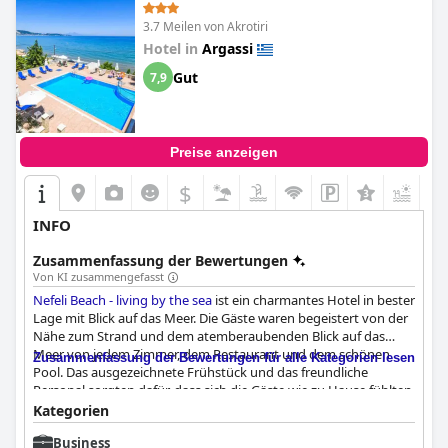
angenehmen Aufenthalt im
Chryssi Akti Hotel
erwarten.
3.7 Meilen von Akrotiri
Hotel in
Argassi
Gut
7,9
Preise anzeigen
$
+4
INFO
Zusammenfassung der Bewertungen
Von KI zusammengefasst
Nefeli Beach - living by the sea
ist ein charmantes Hotel in bester
Lage mit Blick auf das Meer. Die Gäste waren begeistert von der
Nähe zum Strand und dem atemberaubenden Blick auf das
Meer von jedem Zimmer, dem Restaurant und dem schönen
Zusammenfassung der Bewertungen für alle Kategorien lesen
Pool. Das ausgezeichnete Frühstück und das freundliche
Personal sorgten dafür, dass sich die Gäste wie zu Hause fühlten.
Einige Gäste bemängelten den Mangel an Parkplätzen im Hotel,
Kategorien
doch die Gesamterfahrung wurde als sehr positiv bewertet. Die
Business
Zimmer mit Meerblick waren wunderschön und