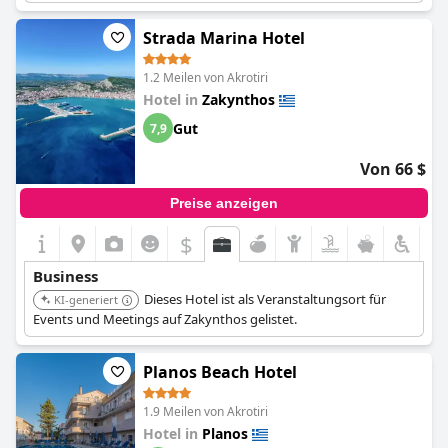
Geschäftsanforderungen gerecht zu werden. Es verfügt über
einen Tagungsraum mit einer Kapazität von bis zu 160 Personen
Strada Marina Hotel
und 200 qm Ausstellungsfläche.
1.2 Meilen von Akrotiri
Hotel in
Zakynthos
Gut
7,9
Von 66 $
Preise anzeigen
$
Business
Dieses Hotel ist als Veranstaltungsort für
KI-generiert
Events und Meetings auf Zakynthos gelistet.
Planos Beach Hotel
1.9 Meilen von Akrotiri
Hotel in
Planos