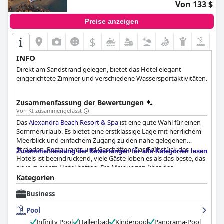
Von 133 $
Preise anzeigen
$
INFO
Direkt am Sandstrand gelegen, bietet das Hotel elegant
eingerichtete Zimmer und verschiedene Wassersportaktivitäten.
Zusammenfassung der Bewertungen
Von KI zusammengefasst
Das
Alexandra Beach Resort & Spa
ist eine gute Wahl für einen
Sommerurlaub. Es bietet eine erstklassige Lage mit herrlichem
Meerblick und einfachem Zugang zu den nahe gelegenen
Stränden, Restaurants und Geschäften. Das Frühstück des
Zusammenfassung der Bewertungen für alle Kategorien lesen
Hotels ist beeindruckend, viele Gäste loben es als das beste, das
sie je in einem Hotel hatten. Die Meinungen über das
Abendessen gehen zwar auseinander, aber die Auswahl an
Kategorien
Gerichten ist groß und bietet für jeden etwas. Die
Business
hochmodernen und sauberen Zimmer bieten einen
atemberaubenden Blick auf das Meer und einige verfügen sogar
Pool
über einen eigenen Pool. Auch die Sauberkeit des Hotels wird
sehr gelobt, und die Gäste loben das Personal für sein
Infinity Pool
Hallenbad
Kinderpool
Panorama-Pool