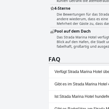
kühlen Getränk die atemberaube
angenehmen Atmosphäre beschrie
4-Sterne
gelobt. Die Dachterrasse und de
Die Bewertungen für das Strada 
und das ruhige Ambiente loben.
andere wiederum, dass es eine 
Annehmlichkeiten schätzen. In 
Mehrheit der Gäste zu, dass das
den Poolbereich und seine Anne
das Hotel ist mit den wichtigs
Pool auf dem Dach
Gäste anmerken, dass das Hotel
Das Strada Marina Hotel verfüg
angemessenen Aufenthalt erfüll
Blick auf den Hafen, die Stadt 
für diejenigen, die eine preisg
fabelhaft, großartig und ausge
keinen Mangel an positiven Bew
trugen zum positiven Gesamtei
FAQ
Verfügt Strada Marina Hotel üb
Ja, Strada Marina Hotel hat P
Gibt es im Strada Marina Hotel
Panorama-Pool, Außenpool.
Nein, ein Spa ist im Strada Ma
Ist Strada Marina Hotel hundef
Nein, Strada Marina Hotel erl
Gibt es Parkplätze am Strada M