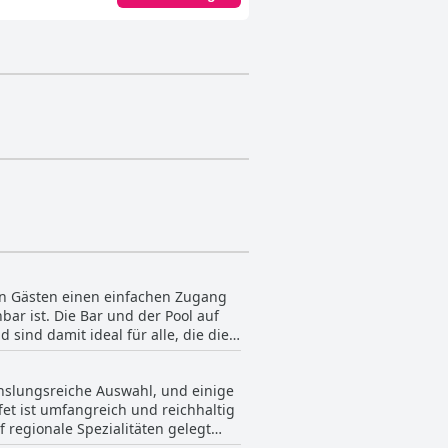
den Gästen einen einfachen Zugang
ar ist. Die Bar und der Pool auf
ind damit ideal für alle, die die
in den höchsten Tönen gelobt, viele
 Stadt bequem zu erkunden, von der
hslungsreiche Auswahl, und einige
anz gleich, ob Sie geschäftlich
et ist umfangreich und reichhaltig
n und eine fantastische Lage.
 regionale Spezialitäten gelegt
Gäste bemängeln jedoch auch die