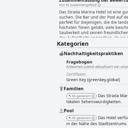
Zusammenfassung der Bewert
Von KI zusammengefasst
Das Strada Marina Hotel ist eine gu
suchen. Die Bar und der Pool auf 
perfekt für diejenigen, die die la
höchsten Tönen gelobt, viele beschr
Sauberkeit und seinen freundlichen,
des Aufenthalts angesehen, da sie 
Kategorien
Pool eher klein ist, aber insgesam
Das Frühstücksbuffet wird im Allg
enttäuscht waren. Die Zimmer des
Nachhaltigkeitspraktiken
Gästen als sauber, geräumig und ko
Fragebogen
Strada Marina Hotel einen zufriede
Antworten zuletzt aktualisiert von uns
Zertifikate:
Green Key (greenkey.global)
Familien
Das Strada Mari
KI-generiert
lokalen Sehenswürdigkeiten.
Pool
Das Hotel verfü
KI-generiert
in der Nähe des Stadtzentrums