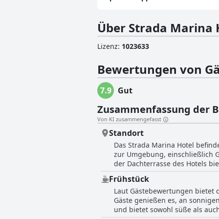
Über Strada Marina 
Lizenz
:
1023633
Bewertungen von Gä
7.9
Gut
Zusammenfassung der 
Von KI zusammengefasst
Standort
Das Strada Marina Hotel befind
zur Umgebung, einschließlich G
der Dachterrasse des Hotels bi
landschaftliche Schönheit von 
Frühstück
beschreiben sie als ausgezeichn
Laut Gästebewertungen bietet d
für den Verkehr gesperrten Ein
Gäste genießen es, an sonnigen
oder privat hier sind, das Stra
und bietet sowohl süße als auc
werden sollte, während andere 