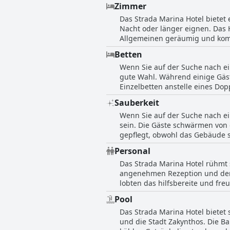
Zimmer
schlechte Qualität einiger Prod
Das Strada Marina Hotel bietet
einigen wenigen Ausnahmen, i
Nacht oder länger eignen. Das H
Frühstück im Strada Marina Hote
Allgemeinen geräumig und komf
Verbesserungsmöglichkeiten gi
aus haben die Gäste einen Pano
Betten
veraltet, werden aber sauber 
Wenn Sie auf der Suche nach ei
in den Fluren gebrauchen, um d
gute Wahl. Während einige Gäst
komfortabel beschrieben, mit 
Einzelbetten anstelle eines Do
kleine Bäder. Trotz dieser kle
ihrem Geschmack. Es gab sogar 
der Umgebung.
Sauberkeit
auch einige wenige Ausreißer, 
Wenn Sie auf der Suche nach ei
Betten im Strada Marina Hotel j
sein. Die Gäste schwärmen von 
gepflegt, obwohl das Gebäude s
können, aber im Allgemeinen w
Personal
Hotelpersonal wurde für seine S
Das Strada Marina Hotel rühmt
Marina Hotel eine gute Wahl für
angenehmen Rezeption und der M
lobten das hilfsbereite und fr
Bewertungen wurden jedoch der 
Pool
Gäste die höflichen und zuvork
Das Strada Marina Hotel bietet
Pool und die Bar auf dem Dach 
und die Stadt Zakynthos. Die B
Hotel für sein sehr nettes und