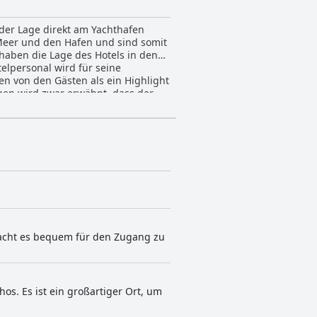
nder Lage direkt am Yachthafen
Meer und den Hafen und sind somit
 haben die Lage des Hotels in den
telpersonal wird für seine
en von den Gästen als ein Highlight
gen wird zwar erwähnt, dass der
seinen Annehmlichkeiten gemacht.
 über die begrenzte Auswahl
er Umgebung und werden von den
Personal. Insgesamt bietet das
ion suchen.
 macht es bequem für den Zugang zu
os. Es ist ein großartiger Ort, um