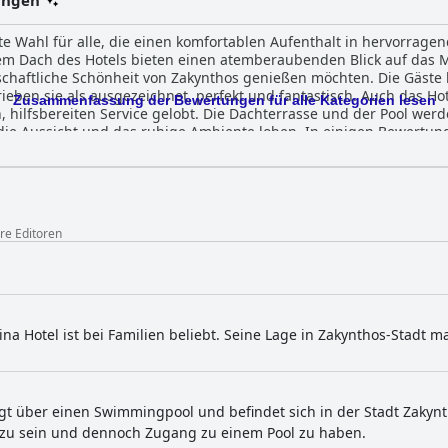
ungen
te Wahl für alle, die einen komfortablen Aufenthalt in hervorrage
dem Dach des Hotels bieten einen atemberaubenden Blick auf das 
ndschaftliche Schönheit von Zakynthos genießen möchten. Die Gäste
ieben sie als ausgezeichnet, perfekt und fantastisch. Auch das Ho
Zusammenfassung der Bewertungen für alle Kategorien lesen
 hilfsbereiten Service gelobt. Die Dachterrasse und der Pool werd
die Aussicht und das ruhige Ambiente loben. In einigen Bewertun
t haben die Gäste positive Erfahrungen mit dem Poolbereich und 
emeinen als gut beschrieben, mit einigen wenigen Ausnahmen, die
 Hotels sind ein geeigneter Ausgangspunkt für die Erkundung d
mfortabel beschrieben, mit Betten guter Größe und freundlichem 
nstellenden Aufenthalt für diejenigen, die eine preisgünstige Opt
ere Editoren
na Hotel ist bei Familien beliebt. Seine Lage in Zakynthos-Stadt
gt über einen Swimmingpool und befindet sich in der Stadt Zakynth
 zu sein und dennoch Zugang zu einem Pool zu haben.