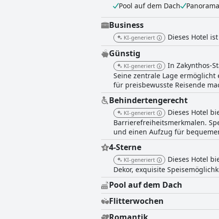
Pool auf dem Dach
Panorama
Business
Dieses Hotel is
KI-generiert
Günstig
In Zakynthos-St
KI-generiert
Seine zentrale Lage ermöglicht
für preisbewusste Reisende ma
Behindertengerecht
Dieses Hotel b
KI-generiert
Barrierefreiheitsmerkmalen. Sp
und einen Aufzug für bequemen
4-Sterne
Dieses Hotel b
KI-generiert
Dekor, exquisite Speisemöglichke
Pool auf dem Dach
Flitterwochen
Romantik