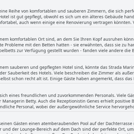
ukte, insbesondere der Säfte. Das Frühstücksbuffet wird im Allgem
 eine Reihe von komfortablen und sauberen Zimmern, die sich perfe
n denen die Enttäuschung über die begrenzte Auswahl zum Ausdr
otel ist gut gepflegt, obwohl es sich um ein älteres Gebäude han
l als zufriedenstellend bewertet, wobei es in Bezug auf Qualität u
ortabel, auch wenn einige eine Renovierung vertragen könnten.
bt.
ramablick genossen, allerdings sind die Balkone in einigen Fällen
gehalten und verfügen teilweise über eine Badewanne. Außerdem 
nem komfortablen Ort sind, an dem Sie Ihren Kopf ausruhen könne
ie Sicherheit zu erhöhen. Insgesamt haben die Gäste die Zimmer
e Probleme mit den Betten hatten - sie erwähnten, dass sie zu ha
Betten guter Größe und freundlichem Personal. Einige Gäste erw
ppelbetts zur Verfügung gestellt wurden - fanden viele andere di
inen Nachteile sind die Zimmer des Strada Marina Hotels ein guter
Berichte über Upgrades auf Zimmer mit Meerblick, die die Gäste s
die die Betten als unbequem oder die Laken als zu verrutscht emp
nem sauberen und gepflegten Hotel sind, könnte das Strada Marina
edoch eine gute Wahl zu sein.
der Sauberkeit des Hotels. Viele beschreiben die Zimmer als auß
elbst schon recht alt ist. Einige Gäste haben angemerkt, dass da
aren die Gäste sehr beeindruckt von den hohen Hygienestandards 
auberkeit und seinen freundlichen, hilfsbereiten Service gelobt. 
 sich eines freundlichen und zuvorkommenden Personals. Viele G
 Reisende zu sein, die Wert auf Sauberkeit und Hygiene legen.
anagerin Betty. Auch die Rezeptionistin Genes erhielt positive 
eundliche Personal, wobei der außergewöhnliche Service hervorgeh
wenig hilfsbereite Empfang und das Verhalten einiger Mitarbeite
ommenden Mitarbeiter, von denen einige ihre ausgezeichneten En
 seinen Gästen einen atemberaubenden Pool auf der Dachterrasse 
waren ein Pluspunkt, und die Gäste bestellten häufig Taxis über d
ar und der Lounge-Bereich auf dem Dach sind der perfekte Ort, u
 zuvorkommendes Personal gelobt, das für einen angenehmen Aufen