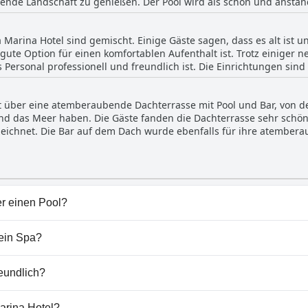
nde Landschaft zu genießen. Der Pool wird als schön und anstän
ben. Der Poolbereich wird ebenfalls als schön und als eine gute
r Pool des Hotels werden von den Gästen als Highlight des Aufenth
Marina Hotel sind gemischt. Einige Gäste sagen, dass es alt ist u
 Auch die Lage des Hotels wird gelobt, da die Gäste die kurze Ent
gute Option für einen komfortablen Aufenthalt ist. Trotz einiger 
einigen Bewertungen wird zwar erwähnt, dass der Pool eher klein 
 Personal professionell und freundlich ist. Die Einrichtungen sin
hmlichkeiten positiv bewertet.
ten Annehmlichkeiten wie Aufzügen und Kühlschränken in den Zim
 kein echtes Vier-Sterne-Hotel ist, sind andere der Meinung, dass
t über eine atemberaubende Dachterrasse mit Pool und Bar, von de
t. Insgesamt hat das Hotel Verbesserungspotenzial, bietet aber e
und das Meer haben. Die Gäste fanden die Dachterrasse sehr schön,
ünstige Option suchen.
zeichnet. Die Bar auf dem Dach wurde ebenfalls für ihre atembera
ertungen, die den Pool erwähnten. Die ausgezeichnete Lage des H
ndruck bei.
er einen Pool?
ools, die zu einer oder mehreren der folgenden Kategorien
 ein Spa?
rina Hotel nicht vorhanden.
reundlich?
aubt keine Hunde.
arina Hotel?