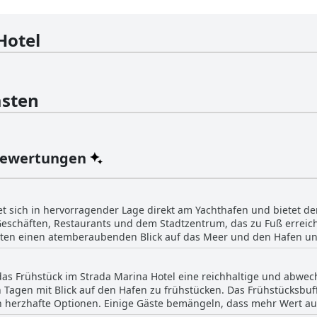
Hotel
sten
Bewertungen
et sich in hervorragender Lage direkt am Yachthafen und bietet 
eschäften, Restaurants und dem Stadtzentrum, das zu Fuß erreichb
eten einen atemberaubenden Blick auf das Meer und den Hafen und s
Zakynthos genießen möchten. Die Gäste haben die Lage des Hotels 
et, perfekt und fantastisch. Die zentrale Lage ermöglicht es, die
as Frühstück im Strada Marina Hotel eine reichhaltige und abwec
kaufsstraße hinter dem Hotel bis zum nahe gelegenen Hauptplatz. G
 Tagen mit Blick auf den Hafen zu frühstücken. Das Frühstücksbuff
da Marina Hotel ist gut gelegen und bietet großartige Einrichtunge
h herzhafte Optionen. Einige Gäste bemängeln, dass mehr Wert auf
die Qualität der verwendeten Lebensmittel hervorheben. Einige 