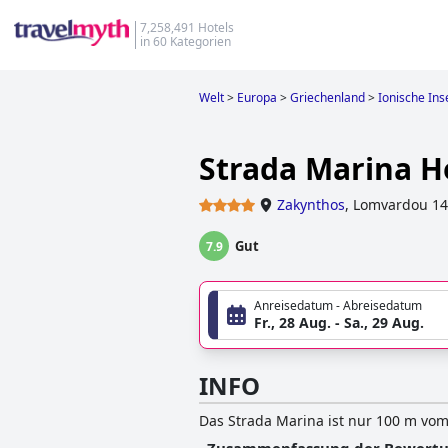
7,258,491 Hotels
in 60 Kategorien
Welt
>
Europa
>
Griechenland
>
Ionische Ins
Strada Marina H
Zakynthos
,
Lomvardou 14
Gut
7.9
Anreisedatum - Abreisedatum
Fr., 28 Aug. - Sa., 29 Aug.
INFO
Das Strada Marina ist nur 100 m vo