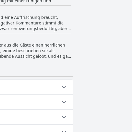
dig mit einer ruhigen und
 Alternative zur Erfrischung
alts bezeichnet, die die Aussicht
nd eine Auffrischung braucht,
fernung zu den örtlichen
negativer Kommentare stimmt die
ist, aber insgesamt haben die Gäste
d zwar renovierungsbedürftig, aber
mern ausgestattet. Während einige
 es die Erwartungen an einen
r aus die Gäste einen herrlichen
inen zufriedenstellenden Aufenthalt
 einige beschrieben sie als
ubende Aussicht gelobt, und es gab
otels und das nette Personal
 gehören: Pool auf dem Dach,