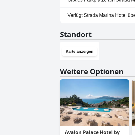
Nein, im Strada Marina Hotel 
Verfügt Strada Marina Hotel üb
Nein, Strada Marina Hotel hat
Standort
Karte anzeigen
Weitere Optionen
Avalon Palace Hotel by