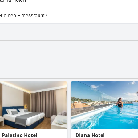
gibt es keine Parkmöglichkeiten.
er einen Fitnessraum?
 keinen Fitnessraum.
Palatino Hotel
Diana Hotel