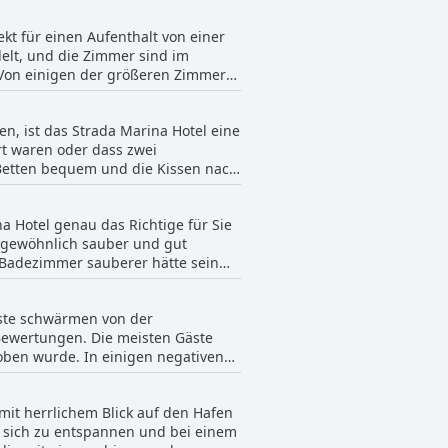
einen als gut beschrieben, mit
kt für einen Aufenthalt von einer
uck kommt. Insgesamt wird das
delt, und die Zimmer sind im
nd Vielfalt noch
 Von einigen der größeren Zimmer
 klein. Die Badezimmer sind zwar
könnte das Hotel mehr Beleuchtung
n, ist das Strada Marina Hotel eine
 als sauber, geräumig und
rt waren oder dass zwei
ähnten jedoch unbequeme Betten und
e Betten bequem und die Kissen nach
 Ausgangspunkt für die Erkundung
ehr schätzten. Allerdings gab es
fanden. Insgesamt scheinen die
 Hotel genau das Richtige für Sie
ergewöhnlich sauber und gut
s Badezimmer sauberer hätte sein
des Hotels. Auch das
Insgesamt scheint das Strada
äste schwärmen von der
Bewertungen. Die meisten Gäste
oben wurde. In einigen negativen
r erwähnt. Dennoch lobten viele
glischkenntnisse hervorhoben. Der
mit herrlichem Blick auf den Hafen
ie Rezeption. Insgesamt wird das
m sich zu entspannen und bei einem
thalt sorgt.