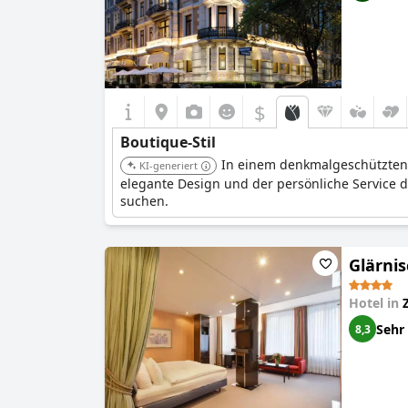
$
Boutique-Stil
In einem denkmalgeschützten 
KI-generiert
elegante Design und der persönliche Service de
suchen.
Glärni
Hotel in
Sehr
8,3