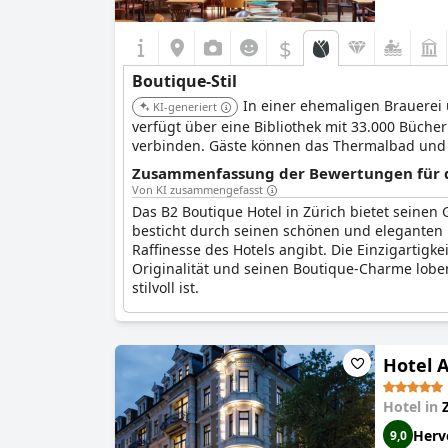
$
Boutique-Stil
In einer ehemaligen Brauerei u
KI-generiert
verfügt über eine Bibliothek mit 33.000 Büche
verbinden. Gäste können das Thermalbad und d
Mischung aus Kultur und Entspannung suche
Zusammenfassung der Bewertungen für di
Von KI zusammengefasst
Das B2 Boutique Hotel in Zürich bietet seinen 
besticht durch seinen schönen und eleganten B
Raffinesse des Hotels angibt. Die Einzigartigke
Originalität und seinen Boutique-Charme loben
stilvoll ist.
Hotel A
Hotel in
Herv
9,0