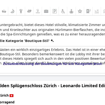
ntergebracht, bietet dieses Hotel stilvolle, klimatisierte Zimmer u
rn und Kronleuchter aus originalen Hürlimann-Bierflaschen, die i
ie Spa-Einrichtungen genießen, was es zu einer herausragenden 
n.
e Kategorie 'Boutique-Stil'
Gästen ein wirklich einzigartiges Erlebnis. Das Hotel ist in einer
outique-Stil. Besonders bemerkenswert ist die Lobby mit ihrer be
it dieses Hotels spiegelt sich auch in den vielen positiven Bewert
. Alles in allem bietet das B2 Boutique Hotel einen einmaligen Auf
Zusammenfassung der Bewertungen für alle Kategorien lesen
lden Splügenschloss Zürich - Leonardo Limited Edi
Zürich
orragend