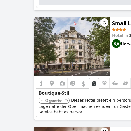
Small 
Hotel in
Herv
9,0
$
Boutique-Stil
Dieses Hotel bietet ein person
KI-generiert
Lage nahe der Oper machen es ideal für Gäste
Service hebt es hervor.