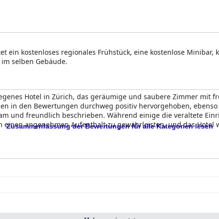
tet ein kostenloses regionales Frühstück, eine kostenlose Minibar
 im selben Gebäude.
elegenes Hotel in Zürich, das geräumige und saubere Zimmer mit fr
en in den Bewertungen durchweg positiv hervorgehoben, ebenso d
sam und freundlich beschrieben. Während einige die veraltete Ein
um einen angenehmen Aufenthalt zu gewährleisten, und das Hotel w
Zusammenfassung der Bewertungen für alle Kategorien lesen