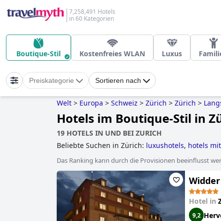
7,258,491 Hotels
in 60 Kategorien
Boutique-Stil
Kostenfreies WLAN
Luxus
Famili
Preiskategorie
Sortieren nach
Welt
>
Europa
>
Schweiz
>
Zürich
>
Zürich
>
Lang
Hotels im Boutique-Stil in Z
19 HOTELS IN UND BEI ZURICH
Beliebte Suchen in Zürich:
luxushotels
,
hotels mit
Das Ranking kann durch die Provisionen beeinflusst werd
Widder
Hotel in
Herv
9,2