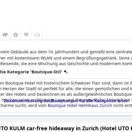
+3
n einem Gebäude aus dem 14. Jahrhundert und genießt eine zentra
Zimmer mit kostenlosem WLAN und einem Begrüßungsgetränk. Seine z
 Reisende, die eine Mischung aus Geschichte und modernem Komf
e Kategorie 'Boutique-Stil'
 Boutique-Hotel mit historischem Schweizer Flair sind, dann ist 
im Herzen der Stadt ist perfekt für alle, die einen gemütlichen un
des Hotels und bezeichnen es als außergewöhnliches Boutique-E
t, machen seine erstklassige Lage und die gemütliche Atmosphäre 
Zusammenfassung der Bewertungen für alle Kategorien lesen
l Charme sucht, wird vom
Boutique Hotel Helmhaus Zürich
nicht ent
UTO KULM car-free hideaway in Zurich (Hotel UTO 