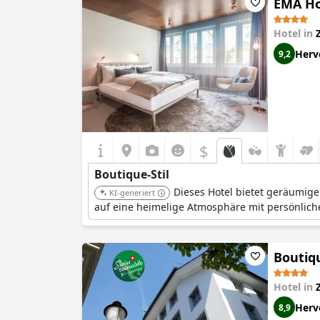
EMA Ho
Hotel in
Herv
9,2
$
Boutique-Stil
Dieses Hotel bietet geräumige
KI-generiert
auf eine heimelige Atmosphäre mit persönlich
Boutiq
Hotel in
Herv
8,9