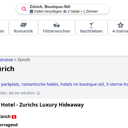
Zürich, Boutique-Stil
Daten hinzufügen
2 Gäste
1 Zimmer
en
Romantik
Flitterwochen
Nachtleben
4-Stern
strasse
>
Zürich
ürich
 parkplatz
,
romantische hotels
,
hotels im boutique-stil
,
5-sterne-ho
en, die wir erhalten.
 Hotel - Zurichs Luxury Hideaway
Zürich
orragend