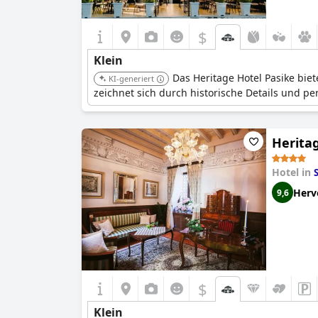
$
Klein
Das Heritage Hotel Pasike bie
KI-generiert
zeichnet sich durch historische Details und p
Herita
Hotel in
S
Herv
9,6
$
Klein