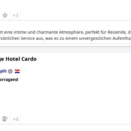
+3
tet eine intime und charmante Atmosphäre, perfekt für Reisende, d
ersönlichen Service aus, was es zu einem unvergesslichen Aufentha
ge Hotel Cardo
plit
orragend
+4