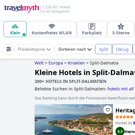
7,258,491 Hotels
in 60 Kategorien
Klein
Kostenfreies WLAN
Parkplatz
3-Sterne
Split
Okrug
Preiskategorie
Sortieren nach
Welt
>
Europa
>
Kroatien
>
Split-Dalmatia
Kleine Hotels in Split-Dalma
200+ HOTELS IN SPLIT-DALMATIEN
Beliebte Suchen in Split-Dalmatien:
hotels mit al
Das Ranking kann durch die Provisionen beeinflusst werd
Herita
Hotel in
Herv
9,5