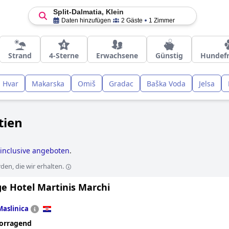
Split-Dalmatia, Klein
Daten hinzufügen
2 Gäste
1 Zimmer
Strand
4-Sterne
Erwachsene
Günstig
Hundefr
Hvar
Makarska
Omiš
Gradac
Baška Voda
Jelsa
tien
l inclusive angeboten
.
en, die wir erhalten.
ge Hotel Martinis Marchi
Maslinica
orragend