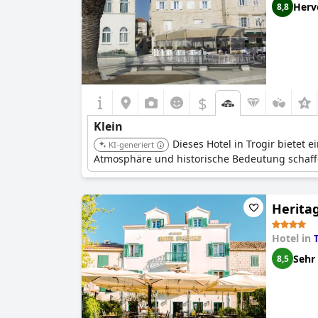
Herv
8,8
$
Klein
Dieses Hotel in Trogir bietet 
KI-generiert
Atmosphäre und historische Bedeutung schaff
Herita
Hotel in
Sehr
8,5