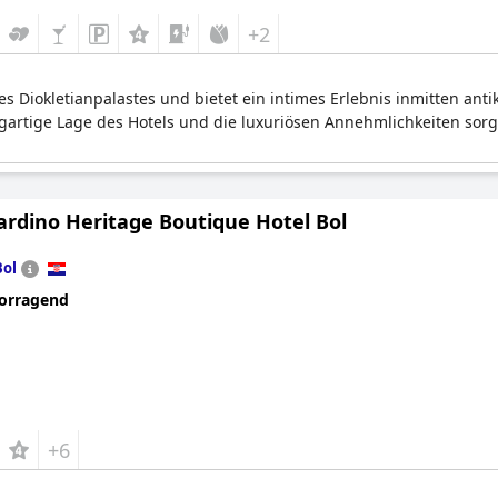
+2
es Diokletianpalastes und bietet ein intimes Erlebnis inmitten ant
gartige Lage des Hotels und die luxuriösen Annehmlichkeiten so
iardino Heritage Boutique Hotel Bol
Bol
orragend
+6