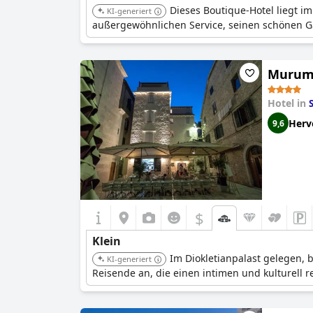
Dieses Boutique-Hotel liegt im
KI-generiert
außergewöhnlichen Service, seinen schönen Ga
Murum 
Hotel in
S
Herv
9,6
$
Klein
Im Diokletianpalast gelegen, 
KI-generiert
Reisende an, die einen intimen und kulturell 