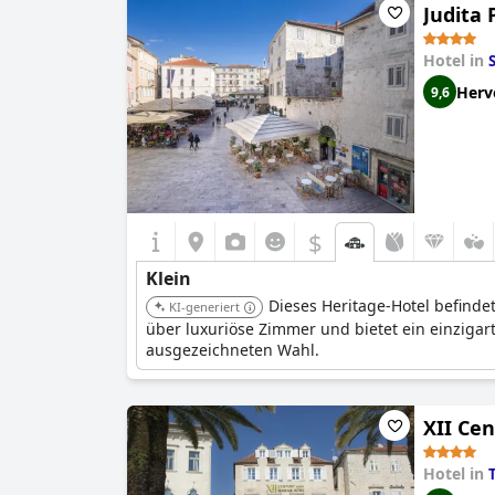
Judita 
Hotel in
S
Herv
9,6
$
Klein
Dieses Heritage-Hotel befinde
KI-generiert
über luxuriöse Zimmer und bietet ein einzigart
ausgezeichneten Wahl.
XII Cen
Hotel in