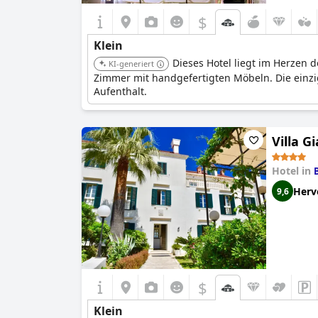
$
Klein
Dieses Hotel liegt im Herzen d
KI-generiert
Zimmer mit handgefertigten Möbeln. Die einzi
Aufenthalt.
Villa G
Hotel in
Herv
9,6
$
Klein