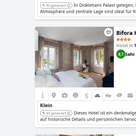
In Diokletians Palast gelegen
KI-generiert
Atmosphäre und zentrale Lage sind ideal für Re
Bifora 
Hotel in
Sehr
8,7
$
Klein
Dieses Hotel ist ein denkmalg
KI-generiert
auf historische Details und persönlichen Servic