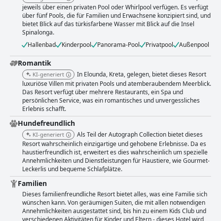
jeweils über einen privaten Pool oder Whirlpool verfügen. Es verfügt
über fünf Pools, die für Familien und Erwachsene konzipiert sind, und
bietet Blick auf das türkisfarbene Wasser mit Blick auf die Insel
Spinalonga.
Hallenbad
Kinderpool
Panorama-Pool
Privatpool
Außenpool
Romantik
In Elounda, Kreta, gelegen, bietet dieses Resort
KI-generiert
luxuriöse Villen mit privaten Pools und atemberaubendem Meerblick.
Das Resort verfügt über mehrere Restaurants, ein Spa und
persönlichen Service, was ein romantisches und unvergessliches
Erlebnis schafft.
Hundefreundlich
Als Teil der Autograph Collection bietet dieses
KI-generiert
Resort wahrscheinlich einzigartige und gehobene Erlebnisse. Da es
haustierfreundlich ist, erweitert es dies wahrscheinlich um spezielle
Annehmlichkeiten und Dienstleistungen für Haustiere, wie Gourmet-
Leckerlis und bequeme Schlafplätze.
Familien
Dieses familienfreundliche Resort bietet alles, was eine Familie sich
wünschen kann. Von geräumigen Suiten, die mit allen notwendigen
Annehmlichkeiten ausgestattet sind, bis hin zu einem Kids Club und
verschiedenen Aktivitäten für Kinder und Eltern - dieses Hotel wird