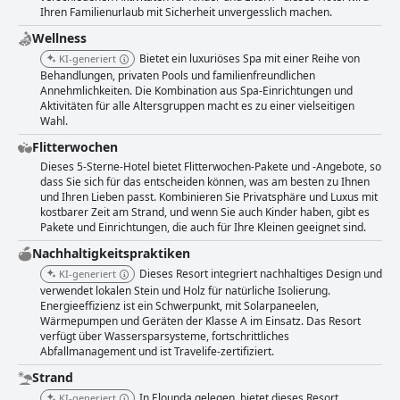
Ihren Familienurlaub mit Sicherheit unvergesslich machen.
Wellness
Bietet ein luxuriöses Spa mit einer Reihe von
KI-generiert
Behandlungen, privaten Pools und familienfreundlichen
Annehmlichkeiten. Die Kombination aus Spa-Einrichtungen und
Aktivitäten für alle Altersgruppen macht es zu einer vielseitigen
Wahl.
Flitterwochen
Dieses 5-Sterne-Hotel bietet Flitterwochen-Pakete und -Angebote, so
dass Sie sich für das entscheiden können, was am besten zu Ihnen
und Ihren Lieben passt. Kombinieren Sie Privatsphäre und Luxus mit
kostbarer Zeit am Strand, und wenn Sie auch Kinder haben, gibt es
Pakete und Einrichtungen, die auch für Ihre Kleinen geeignet sind.
Nachhaltigkeitspraktiken
Dieses Resort integriert nachhaltiges Design und
KI-generiert
verwendet lokalen Stein und Holz für natürliche Isolierung.
Energieeffizienz ist ein Schwerpunkt, mit Solarpaneelen,
Wärmepumpen und Geräten der Klasse A im Einsatz. Das Resort
verfügt über Wassersparsysteme, fortschrittliches
Abfallmanagement und ist Travelife-zertifiziert.
Strand
In Elounda gelegen, bietet dieses Resort
KI-generiert