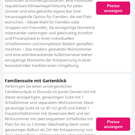
luxuriösen Schönheitsprodukten, eine individuell
regulierbare Klimaanlage/Heizung für jedes
Preise
anzeigen
Zimmer und eine gekühlte eigene Bar. Eine
herausragende Option für Familien, die viel Platz
wünschen. • Ideale Wahl für Familien oder
Gruppen von Freunden, die einzigartige Momente
miteinander verbringen und gleichzeitig Komfort
und Privatsphäre in ihren individuellen
Schlafzimmern und kompletten Bädern genießen
möchten. • Das modern gestaltete Wohnzimmer
und eine atemberaubende Außenterrasse bieten
einzigartige Momente der Entspannung in einer
bezaubernden mediterranen Umgebung.
Familiensuite mit Gartenblick
Verbringen Sie einen unvergesslichen
Familienurlaub in Elounda im puren Domes-Stil mit
dieser einzigartigen, geräumigen Suite mit 1
Schlafzimmer und separatem Wohnzimmer. Diese
geräumige Suite ist ca. 85 m2 groß und bietet 1
Hauptschlafzimmer mit Queensize-Bett und ein
Wohnzimmer mit zwei bequemen Schlafsofas mit
Preise
Platz für bis zu 2 Kinder. Gleichzeitig dient unser
anzeigen
geräumiger Balkon als Ort der Entspannung: von