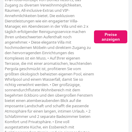
Zugang zu diversen Verwöhnmöglichkeiten,
Räumen, All-inclusive-Extras und VIP-
Annehmlichkeiten bietet. Die exklusiven
Dienstleistungen wie ein engagierter Villa-
Manager, ein Abendessen in der Villa und ein 2 x
täglich erfolgender Reinigungsservice machen
Preise
Ihren unbeschwerten Aufenthalt noch
anzeigen
angenehmer. • Diese elegante Villa mit
hochmodernen Möbeln und direktem Zugang zu
den hervorragenden Einrichtungen des
Komplexes ist ein Muss. • Auf Ihrer eigenen
Terrasse, die mit einer aromatischen, leuchtenden
Pergola geschmückt ist, profitieren Sie vom
größten ökologisch beheizten eigenen Pool, einem
Whirlpool und einem Wasserfall, damit Sie so
richtig verwöhnt werden. • Der großzügige,
sonnendurchflutete Wohnbereich mit dem
begehrten Eckbüro und den übergroßen Fenstern
bietet einen atemberaubenden Blick auf die
imposante Landschaft und schafft die passende
Atmosphäre für einen langen, intimen Urlaub. • 2
Schlafzimmer und 2 separate Badezimmer bieten
Komfort und Privatsphäre. • Eine voll
ausgestattete Küche, ein Essbereich mit