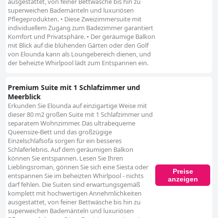
ausgestattet, von feiner Bettwäsche bis hin zu
superweichen Bademänteln und luxuriösen
Pflegeprodukten. • Diese Zweizimmersuite mit
individuellem Zugang zum Badezimmer garantiert
Komfort und Privatsphäre. • Der geräumige Balkon
mit Blick auf die blühenden Gärten oder den Golf
von Elounda kann als Loungebereich dienen, und
der beheizte Whirlpool lädt zum Entspannen ein.
Premium Suite mit 1 Schlafzimmer und
Meerblick
Erkunden Sie Elounda auf einzigartige Weise mit
dieser 80 m2 großen Suite mit 1 Schlafzimmer und
separatem Wohnzimmer. Das ultrabequeme
Queensize-Bett und das großzügige
Einzelschlafsofa sorgen für ein besseres
Schlaferlebnis. Auf dem geräumigen Balkon
können Sie entspannen. Lesen Sie Ihren
Lieblingsroman, gönnen Sie sich eine Siesta oder
Preise
entspannen Sie im beheizten Whirlpool - nichts
anzeigen
darf fehlen. Die Suiten sind erwartungsgemäß
komplett mit hochwertigen Annehmlichkeiten
ausgestattet, von feiner Bettwäsche bis hin zu
superweichen Bademänteln und luxuriösen