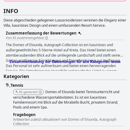
INFO
Diese abgeschieden gelegenen Luxusresidenzen vereinen die Eleganz einer
Villa, luxuriöses Design und einen umfassenden Resort-Service.
Zusammenfassung der Bewertungen
Von KI zusammengefasst
The Domes of Elounda, Autograph Collection ist ein luxuriöses und
außergewöhnliches 5-Sterne-Hotel auf Kreta. Das Hotel bietet einen
atemberaubenden Blick auf die umliegende Landschaft und stellt seinen
Gästen erstklassige Einrichtungen und Dienstleistungen zur Verfügung.
Zusammenfassung der Bewertungen für alle Kategorien lesen
Das Personal ist sehr aufmerksam und bietet einen hervorragenden
Service. Die Unterbringung ist perfekt und macht das Hotel zu einem
Kategorien
Paradies auf Erden. Auch wenn einige Gäste anmerken, dass es nicht
ganz an ein typisches 5-Sterne-Erlebnis heranreicht, ist es für viele das
Tennis
beste Resort auf Kreta. Insgesamt ist das Domes of Elounda eine Top-
Empfehlung für alle, die ein luxuriöses Resort-Erlebnis auf Kreta suchen.
Domes of Elounda bietet Tennisunterricht und
KI-generiert
verschiedene Wassersportaktivitäten. Es ist ein luxuriöses
Familienresort mit Blick auf die Mirabello Bucht, privatem Strand,
Pools und einem Spa.
Fragebogen
Antworten zuletzt aktualisiert von Domes of Elounda, Autograph
Collection