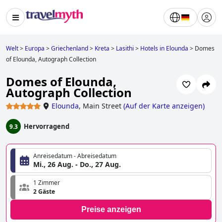
Welt
>
Europa
>
Griechenland
>
Kreta
>
Lasithi
>
Hotels in Elounda
>
Domes
of Elounda, Autograph Collection
Domes of Elounda,
Autograph Collection
Elounda
,
Main Street
(
Auf der Karte anzeigen
)
Hervorragend
9.3
Anreisedatum - Abreisedatum
Mi., 26 Aug. - Do., 27 Aug.
1 Zimmer
2 Gäste
Preise anzeigen