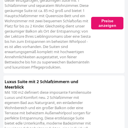
dieser einzigartigen, geräumigen Suite mit 1
Schlafzimmer und separatem Wohnzimmer. Diese
geräumige Suite ist ca. 85 m2 groß und bietet 1
Hauptschlafzimmer mit Queensize-Bett und ein
Wohnzimmer mit zwei bequemen Schlafsofas mit
Preise
anzeigen
Platz für bis zu 2 Kinder. Gleichzeitig dient unser
geräumiger Balkon als Ort der Entspannung: von
der Lektüre Ihres Lieblingsromans über eine Siesta
bis hin zum Entspannen im beheizten Whirlpool -
es ist alles vorhanden. Die Suiten sind
erwartungsgemäß komplett mit hochwertigen
Annehmlichkeiten ausgestattet, von feiner
Bettwäsche bis hin zu superweichen Bademänteln
und luxuriösen Pflegeprodukten.
Luxus Suite mit 2 Schlafzimmern und
Meerblick
Mit 100 m2 definiert diese imposante Familiensuite
Luxus und Komfort neu. 2 Schlafzimmer mit
eigenem Bad aus Naturgranit, ein einladender
Wohnbereich und ein großer Balkon oder eine
Terrasse mit beheiztem Außenwhirlpool sorgen für
perfekte Entspannung. Diese erstklassige Suite
bietet edle Unterkünfte, moderne Badezimmer mit