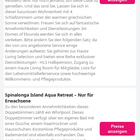
Residenz fehlt nur noch jemand, um diese Oase zu
genießen. Und das sind Sie. Lassen Sie sich in
dieser luxuriösen Wohneinheit mit 4
Schlafzimmern unter der warmen griechischen
Sonne verwöhnen. Freuen Sie sich auf fantastische
Annehmlichkeiten und Dienstleistungen. Im
Domes of Elounda werden Sie sich in alles
verlieben. Bitte ändern Sie den folgenden Satz, da
der von uns angebotene Service einige
Änderungen aufweist: Sie gehören zur Haute
Living Selection und bieten eine Reihe exklusiver
Dienstleistungen - HLS Halbpension, Zugang zu
einem Haute Living Room für Mitglieder, Liste für
den Lebensmittellieferservice sowie hochwertige
Willkommens- und Pflegeprodukte.
Spinalonga Island Aqua Retreat – Nur für
Erwachsene
Zu den besonderen Annehmlichkeiten dieses
Doppelzimmers zählt ein Whirlpool. Dieses
Doppelzimmer verfügt über ein eigenes Bad mit
einer Dusche, einem Haartrockner und
Preise
Hausschuhen. Kostenlose Pflegeprodukte und
anzeigen
Bademäntel sind ebenfalls vorhanden. Das