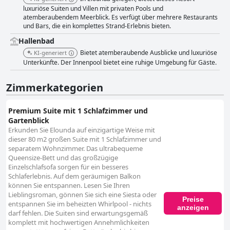
luxuriöse Suiten und Villen mit privaten Pools und
atemberaubendem Meerblick. Es verfügt über mehrere Restaurants
und Bars, die ein komplettes Strand-Erlebnis bieten.
Hallenbad
Bietet atemberaubende Ausblicke und luxuriöse
KI-generiert
Unterkünfte. Der Innenpool bietet eine ruhige Umgebung für Gäste.
Zimmerkategorien
Premium Suite mit 1 Schlafzimmer und
Gartenblick
Erkunden Sie Elounda auf einzigartige Weise mit
dieser 80 m2 großen Suite mit 1 Schlafzimmer und
separatem Wohnzimmer. Das ultrabequeme
Queensize-Bett und das großzügige
Einzelschlafsofa sorgen für ein besseres
Schlaferlebnis. Auf dem geräumigen Balkon
können Sie entspannen. Lesen Sie Ihren
Lieblingsroman, gönnen Sie sich eine Siesta oder
Preise
entspannen Sie im beheizten Whirlpool - nichts
anzeigen
darf fehlen. Die Suiten sind erwartungsgemäß
komplett mit hochwertigen Annehmlichkeiten