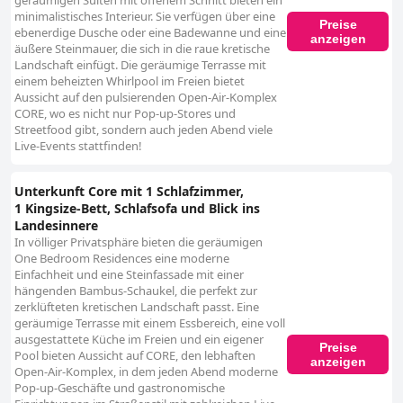
geräumigen Suiten mit offenem Schnitt bieten ein
minimalistisches Interieur. Sie verfügen über eine
Preise
ebenerdige Dusche oder eine Badewanne und eine
anzeigen
äußere Steinmauer, die sich in die raue kretische
Landschaft einfügt. Die geräumige Terrasse mit
einem beheizten Whirlpool im Freien bietet
Aussicht auf den pulsierenden Open-Air-Komplex
CORE, wo es nicht nur Pop-up-Stores und
Streetfood gibt, sondern auch jeden Abend viele
Live-Events stattfinden!
Unterkunft Core mit 1 Schlafzimmer,
1 Kingsize-Bett, Schlafsofa und Blick ins
Landesinnere
In völliger Privatsphäre bieten die geräumigen
One Bedroom Residences eine moderne
Einfachheit und eine Steinfassade mit einer
hängenden Bambus-Schaukel, die perfekt zur
zerklüfteten kretischen Landschaft passt. Eine
geräumige Terrasse mit einem Essbereich, eine voll
ausgestattete Küche im Freien und ein eigener
Preise
Pool bieten Aussicht auf CORE, den lebhaften
anzeigen
Open-Air-Komplex, in dem jeden Abend moderne
Pop-up-Geschäfte und gastronomische