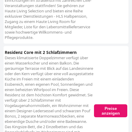
Einrichtungen im Straßenstil mit zahlreichen Live-
Veranstaltungen stattfinden! Sie gehören zur
Haute Living Selection und bieten eine Reihe
exklusiver Dienstleistungen - HLS Halbpension,
Zugang zu einem Haute Living Room für
Mitglieder, Liste für den Lebensmittellieferservice
sowie hochwertige Willkommens- und
Pflegeprodukte.
Residenz Core mit 2 Schlafzimmern
Dieses klimatisierte Doppelzimmer verfügt über
einen Wasserkocher und einen Balkon. Die
geräumige Terrasse mit Blick auf das Landesinnere
oder den Kern verfügt über eine voll ausgestattete
Küche im Freien mit einem einladenden
Essbereich, einen eigenen Pool, Sonnenliegen und
einen beheizten Whirlpool im Freien. Diese
Residenz ist dem höchsten Komfort gewidmet. Sie
verfügt über 2 Schlafzimmer mit
Vogelaugenahornmöbeln, ein Wohnzimmer mit
Preise
einem Designer-Ledersessel und schwarzen Pouf
anzeigen
Bonos, 2 separate Marmorwaschbecken, eine
ebenerdige Dusche und/oder eine Badewanne.
Das Kingsize-Bett, die 2 Einzelbetten und das