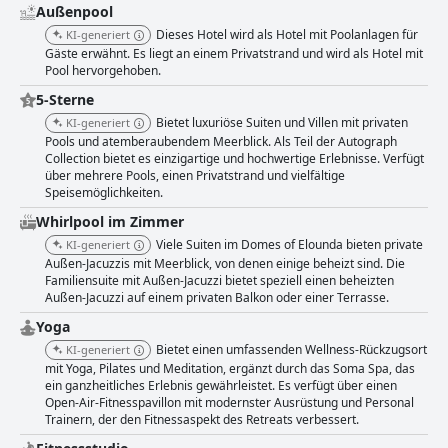
Außenpool
Dieses Hotel wird als Hotel mit Poolanlagen für
KI-generiert
Gäste erwähnt. Es liegt an einem Privatstrand und wird als Hotel mit
Pool hervorgehoben.
5-Sterne
Bietet luxuriöse Suiten und Villen mit privaten
KI-generiert
Pools und atemberaubendem Meerblick. Als Teil der Autograph
Collection bietet es einzigartige und hochwertige Erlebnisse. Verfügt
über mehrere Pools, einen Privatstrand und vielfältige
Speisemöglichkeiten.
Whirlpool im Zimmer
Viele Suiten im Domes of Elounda bieten private
KI-generiert
Außen-Jacuzzis mit Meerblick, von denen einige beheizt sind. Die
Familiensuite mit Außen-Jacuzzi bietet speziell einen beheizten
Außen-Jacuzzi auf einem privaten Balkon oder einer Terrasse.
Yoga
Bietet einen umfassenden Wellness-Rückzugsort
KI-generiert
mit Yoga, Pilates und Meditation, ergänzt durch das Soma Spa, das
ein ganzheitliches Erlebnis gewährleistet. Es verfügt über einen
Open-Air-Fitnesspavillon mit modernster Ausrüstung und Personal
Trainern, der den Fitnessaspekt des Retreats verbessert.