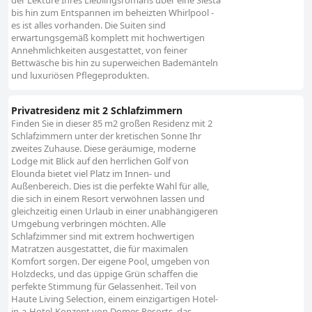
der Lektüre Ihres Lieblingsromans über eine Siesta
bis hin zum Entspannen im beheizten Whirlpool -
es ist alles vorhanden. Die Suiten sind
erwartungsgemäß komplett mit hochwertigen
Annehmlichkeiten ausgestattet, von feiner
Bettwäsche bis hin zu superweichen Bademänteln
und luxuriösen Pflegeprodukten.
Privatresidenz mit 2 Schlafzimmern
Finden Sie in dieser 85 m2 großen Residenz mit 2
Schlafzimmern unter der kretischen Sonne Ihr
zweites Zuhause. Diese geräumige, moderne
Lodge mit Blick auf den herrlichen Golf von
Elounda bietet viel Platz im Innen- und
Außenbereich. Dies ist die perfekte Wahl für alle,
die sich in einem Resort verwöhnen lassen und
gleichzeitig einen Urlaub in einer unabhängigeren
Umgebung verbringen möchten. Alle
Schlafzimmer sind mit extrem hochwertigen
Matratzen ausgestattet, die für maximalen
Komfort sorgen. Der eigene Pool, umgeben von
Holzdecks, und das üppige Grün schaffen die
perfekte Stimmung für Gelassenheit. Teil von
Haute Living Selection, einem einzigartigen Hotel-
in-a-Hotel-Konzept von Domes Resorts, das