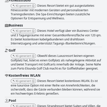
Fitnessstudio
Dieses Resort bietet ein gut ausgestattetes
KI-generiert
Fitnesscenter mit modernen Geräten und personalisierten
Trainingsdiensten. Die Spa-Einrichtungen bieten zusätzliche
Optionen für Entspannung und Wellness.
Business
Dieses Hotel verfügt über ein Business Center
KI-generiert
und 3 Tagungsräume mit einer Gesamtkonferenzfläche von 120 qm.
Es bietet kostenlosen kabelgebundenen und drahtlosen
Internetzugang und unterstützt Tagungs-/Banketteinrichtungen.
Golf
Obwohl dieses Luxusresort keinen eigenen
KI-generiert
Golfplatz hat, listet es einen Golfplatz als nahegelegene Aktivität auf
und bietet Transport mit Golfcarts innerhalb der Anlage. Seine Nähe
zum Porto Elounda Golf Club macht es für Golfliebhaber geeignet.
Kostenfreies WLAN
Dieses Resort bietet kostenloses WLAN. Es ist
KI-generiert
eine luxuriöse Option mit einer Reihe von Annehmlichkeiten, die
sicherstellt, dass die Gäste verbunden bleiben können, während sie
ein hochwertiges Erlebnis genießen.
Pool
Dieses Strandresort bietet Suiten und Villen, die
KI-generiert