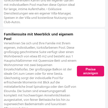
funktionierendem Kamin und ein eigener Garten
mit individuellem Pool machen diese Option ideal
für lange, intime Aufenthalte. • Exklusive
Dienstleistungen wie ein eigener Villa-Manager,
Speisen in der Villa und kostenlose Nutzung von
Club-Autos.
Familiensuite mit Meerblick und eigenem
Pool
Verwöhnen Sie sich und Ihre Familie mit Ihrem
eigenen, individuellen, türkisfarbenen Pool. Diese
großzügig geschnittene Suite verfügt über einen
Wohnbereich von etwa 85 m2 und besteht aus 1
Hauptschlafzimmer mit Queensize-Bett und einem
Wohnzimmer mit zwei bequemen
Einzelschlafsofas. Der großzügige Balkon ist der
Preise
anzeigen
ideale Ort zum Lesen oder für eine Siesta.
Gleichzeitig sorgt der individuelle Pool für
erfrischende Momente mit Blick auf die
mittelalterliche Insel Spinalonga oder den Golf von
Elounda. Die Suiten sind erwartungsgemäß
komplett mit hochwertigen Annehmlichkeiten
ausgestattet, von feiner Bettwäsche bis hin zu
superweichen Bademänteln und luxuriösen