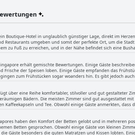
 Atmosphäre, in der man die Schönheit der Stadt genießen kann. Fü
möchten, bietet das gut ausgestattete Fitnessstudio des Hotels di
Bewertungen
et auch vielseitige Veranstaltungsräume für
n, Modenschauen, Präsentationen und Workshops. Diese schicken, 
 und Zusammengehörigkeit zu fördern und machen jede Veranstaltu
h, ob die Gäste eine luxuriöse Flucht aus dem Großstadttrubel oder
Naumi Singapore bietet ein außergewöhnliches Erlebnis im Herzen
in Boutique-Hotel in unglaublich günstiger Lage, direkt im Herzen 
nd Restaurants umgeben und somit der perfekte Ort, um die Stadt
em zu Fuß zu erreichen, und in der Nähe befindet sich eine Bushal
Auch die U-Bahn, das Stadtzentrum und Kampong Glam sind vom Ho
taurants, Einkaufsmöglichkeiten und Attraktionen schnell erreichen w
ingapore erhält gemischte Bewertungen. Einige Gäste beschreiben
ittel und verfügt über einen tollen Pool auf dem Dach. Service, Q
d Frische der Speisen loben. Einige Gäste empfanden das Frühstü
 sich in einer Gegend, in der Restaurants, Züge und Einkaufsmöglich
gingen zum Frühstücken sogar woanders hin. Es gibt jedoch auch
Singapore aufgrund seiner zentralen Lage und der Nähe zu allem e
stücksbereich und das köstliche Essen im Hotelrestaurant erwähn
Erwartungen einiger Gäste, aber für die meisten ist es ausreichend
ügt über eine Reihe komfortabler, stilvoller und gut gestalteter 
räumigen Bädern. Die meisten Zimmer sind gut ausgestattet mi
n Kaffeekapseln und Tee. Obwohl einige Gäste anmerkten, dass di
ch und komfortabel. Die Einrichtung ist geschmackvoll und einige 
ausstattung gut, während andere anmerkten, dass die Zimmer ein
gapores haben den Komfort der Betten gelobt und in mehreren po
ezimmers wurde von einigen Gästen angeregt. Im Allgemeinen sc
men Betten gesprochen. Obwohl einige Gäste von kleinen Zimme
n. Einige Gäste lobten die gute Aufteilung, die geschickte Raumnu
die Gäste besonders die guten Matratzen und Kissen lobten. Eini
rn. Während einige die Beleuchtung als nicht gut empfanden, sc