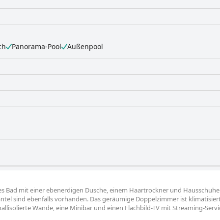
ch
Panorama-Pool
Außenpool
es Bad mit einer ebenerdigen Dusche, einem Haartrockner und Hausschuhe
el sind ebenfalls vorhanden. Das geräumige Doppelzimmer ist klimatisier
llisolierte Wände, eine Minibar und einen Flachbild-TV mit Streaming-Servi