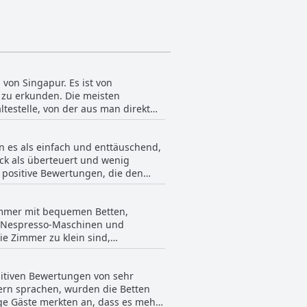
r diejenigen, die ihre Fitness-
e Möglichkeit, während ihres
stilvollen Räume sind darauf
ng im Hotel zu einem
 einen inspirierenden Ort für ihre
 von Singapur.
von Singapur. Es ist von
 zu erkunden. Die meisten
testelle, von der aus man direkt
tel aus zu Fuß zu erreichen. Die
ollen. Das Hotel selbst liegt in der
 es als einfach und enttäuschend,
ualität, Sauberkeit und Lage sind
ck als überteuert und wenig
keiten leicht zu erreichen sind.
 positive Bewertungen, die den
in sehr guter Ort für einen
en. Insgesamt entspricht das
 und zufriedenstellend.
Zimmer mit bequemen Betten,
t Nespresso-Maschinen und
e Zimmer zu klein sind,
Zimmer sind einzigartig gestaltet.
e kleine Auffrischung benötigen.
sitiven Bewertungen von sehr
hienen die Zimmer jedoch sehr
rn sprachen, wurden die Betten
tzung und die gute
ge Gäste merkten an, dass es mehr
hätzten andere die helle und