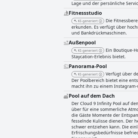
Lage und der persönliche Servi
Fitnessstudio
Die Fitnessbere
KI-generiert
erkunden. Es verfügt über hoch
und Bankdrückmaschinen.
Außenpool
Ein Boutique-H
KI-generiert
Staycation-Erlebnis bietet.
Panorama-Pool
Verfügt über d
KI-generiert
Der Poolbereich bietet eine e
macht ihn zu einem Instagram-
Pool auf dem Dach
Der Cloud 9 Infinity Pool auf d
über für eine sommerliche Atmo
die Gäste Momente der Entspan
fesselnde Kulisse dienen. Der h
schwer entziehen kann. Die ein
Erfrischungsbedürfnisse befried