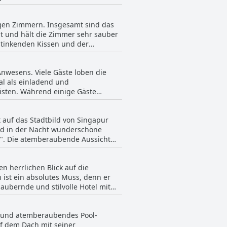
Ein Gast sagte sogar, es sei das
ezeichnet, die meisten Zimmer
bett bemängelten. Die Mehrheit der
war in die Jahre gekommen, aber
gen Zimmern. Insgesamt sind das
. Insgesamt scheinen sich die Gäste
ieten jedem Gast ein komfortables
it und hält die Zimmer sehr sauber
htruhe bietet.
 stinkenden Kissen und der
öße und sind gut ausgestattet. Die
em Dach. Einige Gäste bemängeln
nwesens. Viele Gäste loben die
Poolbereich und die schmutzige
al als einladend und
Singapore ein gemütlicher,
sten. Während einige Gäste
ice, Qualität und Sauberkeit bietet.
Bewertungen das Personal für
n den Zimmern sowie den
t auf das Stadtbild von Singapur
namentlich und hoben die
und in der Nacht wunderschöne
e Gäste durchweg an, dass sie sich
s". Die atemberaubende Aussicht
as ihren Aufenthalt zu einem
bereich auf der Dachterrasse ist
. Einige Gäste schätzen auch die
 herrlichen Blick auf die
 Gäste der Meinung sind, dass der
 ist ein absolutes Muss, denn er
rung der Liegefläche, wird der Pool
ubernde und stilvolle Hotel mit
 Stadt gehört. In vielen
quemen Bett und einem schönen
es und atemberaubendes Pool-
, wobei mehrere Gäste die
uf dem Dach mit seiner