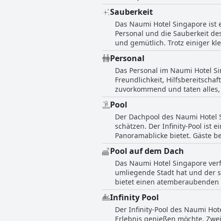
Platz für das Gepäck geben kön
freundliche Atmosphäre in ihre
Sauberkeit
bequemste Bett aller Zeiten ge
hatten jedoch eine angemessene
Das Naumi Hotel Singapore ist
Gäste war jedoch mit dem Bett z
immer noch schön sei. Insgesam
Personal und die Sauberkeit de
einig zu sein, dass das Naumi 
und einzigartiges Erlebnis.
und gemütlich. Trotz einiger kl
schmutzigen Fenster sind die H
Personal
Gäste schätzen auch die fantas
Das Personal im Naumi Hotel Si
jedoch, dass einige Bereiche d
Freundlichkeit, Hilfsbereitscha
Toilette im Restaurant. Nichtsd
zuvorkommend und taten alles,
komfortabler und einladender Or
anmerkten, dass nicht alle Mit
Pool
seinen herzlichen, aufmerksame
Der Dachpool des Naumi Hotel Si
freundlichen Service an der Ba
schätzen. Der Infinity-Pool is
herausragenden Teammitglieder 
Panoramablicke bietet. Gäste b
von den Mitarbeitern des Naum
vom Pool und der Bar auf dem D
unvergesslichen Erlebnis macht
Pool auf dem Dach
entspannend und ruhig und bie
Das Naumi Hotel Singapore verf
gemütliche Atmosphäre am Pool
umliegende Stadt hat und der s
Poolbereich etwas Aufmerksamkei
bietet einen atemberaubenden 
auf dem Dach von den Gästen i
komfortablen Zimmern und Einric
Infinity Pool
Bewertungen wird der Pool als
Der Infinity-Pool des Naumi Ho
Zimmer gelobt. Insgesamt sind
Erlebnis genießen möchte. Zwei
fantastische Aussicht von oben 