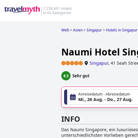
7,258,491 Hotels
in 60 Kategorien
Welt
>
Asien
>
Singapur
>
Hotels in Singapur
Naumi Hotel Si
Singapur
,
41 Seah Stre
Sehr gut
8.5
Anreisedatum - Abreisedatum
Mi., 26 Aug. - Do., 27 Aug.
INFO
Das Naumi Singapore, ein luxuriöses
unterschiedlichsten Vorlieben gerec