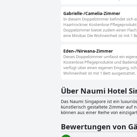
Gabrielle-/Camelia-Zimmer
In diesem Doppelzimmer befindet sich e
Haartrockner. Kostenlose Pflegeprodukt
Doppelzimmer bietet zudem einen Flachbi
eine Minibar. Die Wohneinheit ist mit 1 B
Eden-/Nirwana-Zimmer
Dieses Doppelzimmer umfasst ein eigen
Kostenlose Pflegeprodukte und Bademänt
verfügt über einen eigenen Eingang, scha
Wohneinheit ist mit 1 Bett ausgestattet.
Über Naumi Hotel S
Das Naumi Singapore ist ein luxuriöse
künstlerisch gestaltete Zimmer auf 
können aus einer Reihe von einzigar
& Nirwana Designersuite, die schick
Oasis Zimmer oder die vom Chakra inspirierten Habitat Zimmer. Zusätzlich zu 
Bewertungen von Gä
seinen Gästen eine Reihe von anspru
am Pool entspannen und dabei den a