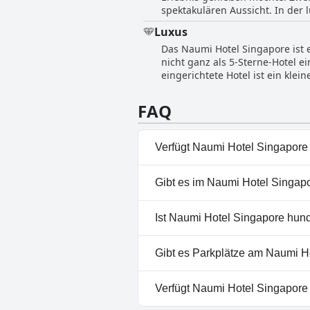
spektakulären Aussicht. In der luxuriösen Atmosphäre können sich die Gäste entspannen und die Seele baumeln lassen, während sie
den außergewöhnlichen Pool gen
Luxus
Gästen den Atem verschlägt. Auc
Das Naumi Hotel Singapore ist 
verspricht. Insgesamt ist der In
nicht ganz als 5-Sterne-Hotel 
eingerichtete Hotel ist ein kle
Trotz seiner geringen Größe ver
Der Poolside ist außergewöhnlic
FAQ
Naumi Hotel Singapore als ein 
Hotel, was übersetzt so viel bedeutet wie ein
nicht nur durch seinen moderne
Verfügt Naumi Hotel Singapore
Dekor des Hotels ist beeindruc
Luxus. Insgesamt ist das Boutiqu
Ja, Naumi Hotel Singapore hat
Gibt es im Naumi Hotel Singap
auf dem Dach, Panorama-Pool
Nein, ein Spa ist im Naumi Ho
Ist Naumi Hotel Singapore hun
Nein, Naumi Hotel Singapore 
Gibt es Parkplätze am Naumi H
Nein, im Naumi Hotel Singapor
Verfügt Naumi Hotel Singapore