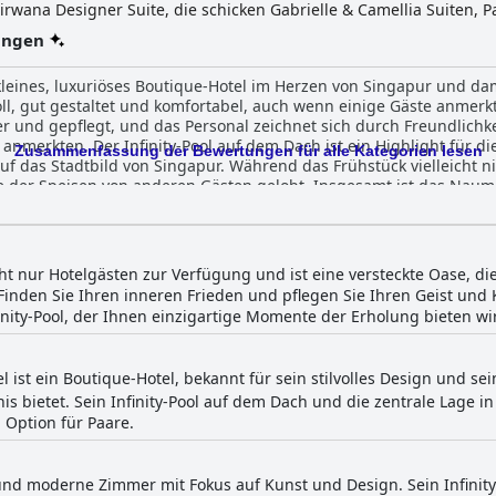
irwana Designer Suite, die schicken Gabrielle & Camellia Suiten, P
 Chakra inspirierten Habitat Zimmer. Das Hotel verfügt über ans
ungen
 Bar, in dem die Gäste entspannen und den atemberaubenden Blick 
tudio zur Aufrechterhaltung des Fitnessprogramms. Darüber hinau
kleines, luxuriöses Boutique-Hotel im Herzen von Singapur und dam
 verschiedene Anlässe, die Kreativität, Inspiration und Zusammen
ll, gut gestaltet und komfortabel, auch wenn einige Gäste anmerkte
- und Geschäftsreisende machen.
r und gepflegt, und das Personal zeichnet sich durch Freundlichkei
e anmerkten. Der Infinity-Pool auf dem Dach ist ein Highlight für d
Zusammenfassung der Bewertungen für alle Kategorien lesen
das Stadtbild von Singapur. Während das Frühstück vielleicht ni
che der Speisen von anderen Gästen gelobt. Insgesamt ist das Naum
ft, die eine luxuriöse Alternative zu größeren Hotels darstellt.
teht nur Hotelgästen zur Verfügung und ist eine versteckte Oase, di
. Finden Sie Ihren inneren Frieden und pflegen Sie Ihren Geist u
nity-Pool, der Ihnen einzigartige Momente der Erholung bieten wi
 ist ein Boutique-Hotel, bekannt für sein stilvolles Design und se
is bietet. Sein Infinity-Pool auf dem Dach und die zentrale Lage i
 Option für Paare.
e und moderne Zimmer mit Fokus auf Kunst und Design. Sein Infinit