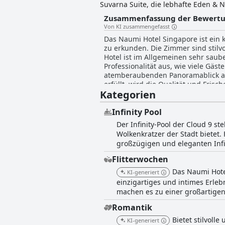
Suvarna Suite, die lebhafte Eden & N
geräumige Oasis Zimmer oder die vom
Zusammenfassung der Bewert
den Cloud 9 Rooftop Infinity Pool &
Von KI zusammengefasst
und ein gut ausgestattetes Fitnesss
Das Naumi Hotel Singapore ist ein 
vielseitige Veranstaltungsräume für
zu erkunden. Die Zimmer sind stilvo
außergewöhnlichen Ziel für Freizeit
Hotel ist im Allgemeinen sehr saube
Professionalität aus, wie viele Gäst
atemberaubenden Panoramablick auf 
erfüllt, wird die Qualität und Fris
Kategorien
komfortable und einladende Unterkun
Infinity Pool
Der Infinity-Pool der Cloud 9 s
Wolkenkratzer der Stadt bietet
großzügigen und eleganten Infi
Flitterwochen
Das Naumi Hotel
KI-generiert
einzigartiges und intimes Erlebn
machen es zu einer großartigen
Romantik
Bietet stilvoll
KI-generiert