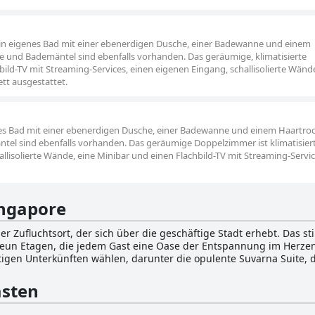
in eigenes Bad mit einer ebenerdigen Dusche, einer Badewanne und einem
e und Bademäntel sind ebenfalls vorhanden. Das geräumige, klimatisierte
ld-TV mit Streaming-Services, einen eigenen Eingang, schallisolierte Wänd
ett ausgestattet.
es Bad mit einer ebenerdigen Dusche, einer Badewanne und einem Haartroc
el sind ebenfalls vorhanden. Das geräumige Doppelzimmer ist klimatisier
llisolierte Wände, eine Minibar und einen Flachbild-TV mit Streaming-Servic
ingapore
r Zufluchtsort, der sich über die geschäftige Stadt erhebt. Das sti
neun Etagen, die jedem Gast eine Oase der Entspannung im Herzen
tigen Unterkünften wählen, darunter die opulente Suvarna Suite,
en und monochromen Gabrielle & Camellia Suiten, Patio Zimmer mi
seinen exquisiten Unterkünften bietet das Naumi Singapore
sten
chsvollen Annehmlichkeiten und Erlebnissen. Im Cloud 9 Rooftop I
temberaubenden Blick auf die Skyline von Singapur genießen. Di