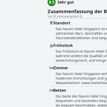
8.5
Sehr gut
Poolbar schaffen eine unvergessliche
Routine auch auf Reisen beibehalten 
Zusammenfassung der 
Aufenthalts ein befriedigendes Workout zu absolvieren. Das Naumi Singapore biet
verschiedene Anlässe wie Hochzeite
Von KI zusammengefasst
ausgelegt, Kreativität, Inspiration
Standort
unvergesslichen Erlebnis. Ganz gleic
nächste Veranstaltung suchen, das 
Das Naumi Hotel Singapore ist e
zahlreichen Bars, Geschäften u
Touristenattraktionen sind bequ
zum Flughafen gelangen kann. 
Frühstück
Lage ist ideal für alle, die Res
Das Frühstück im Naumi Hotel S
Nähe der öffentlichen Verkehrsm
während andere die Qualität un
erstklassig. Das Hotel befindet
abwechslungsreich, und einige 
Insgesamt ist das Naumi Hotel 
hervorragenden Service im Früh
Aufenthalt.
Zimmer
Frühstück vielleicht nicht den 
Das Naumi Hotel Singapore verf
modernen Einrichtungen und ge
Wasserkochern sowie kostenlose
empfanden viele sie als gemütli
Betten
Einige Gäste fanden die Zimmer
Die Gäste des Naumi Hotel Sin
Auch eine Renovierung des Bad
bequemen und besonders beque
sauber und gut gepflegt zu sei
als bequem beschrieben, wobei 
Ablagemöglichkeit in den Zimme