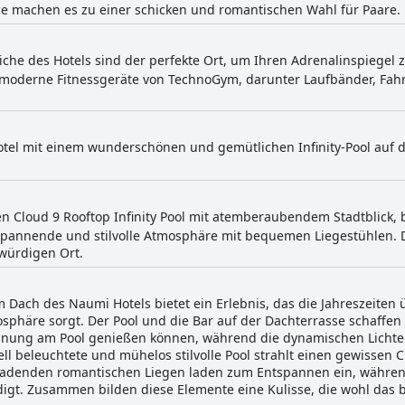
ce machen es zu einer schicken und romantischen Wahl für Paare.
iche des Hotels sind der perfekte Ort, um Ihren Adrenalinspiegel z
moderne Fitnessgeräte von TechnoGym, darunter Laufbänder, Fahrrä
otel mit einem wunderschönen und gemütlichen Infinity-Pool auf d
en Cloud 9 Rooftop Infinity Pool mit atemberaubendem Stadtblick
ntspannende und stilvolle Atmosphäre mit bequemen Liegestühlen
würdigen Ort.
em Dach des Naumi Hotels bietet ein Erlebnis, das die Jahreszeite
sphäre sorgt. Der Pool und die Bar auf der Dachterrasse schaffen
nung am Pool genießen können, während die dynamischen Lichter 
ell beleuchtete und mühelos stilvolle Pool strahlt einen gewisse
ladenden romantischen Liegen laden zum Entspannen ein, während
igt. Zusammen bilden diese Elemente eine Kulisse, die wohl das b