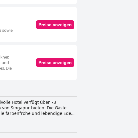
Preise anzeigen
e sowie
kner.
t und
Preise anzeigen
es. Die
lvolle Hotel verfügt über 73
 von Singapur bieten. Die Gäste
 die farbenfrohe und lebendige Eden
t privater Terrasse, die geräumigen
nfinity Pool & Bar können die Gäste
e romantischen Liegestühle und die