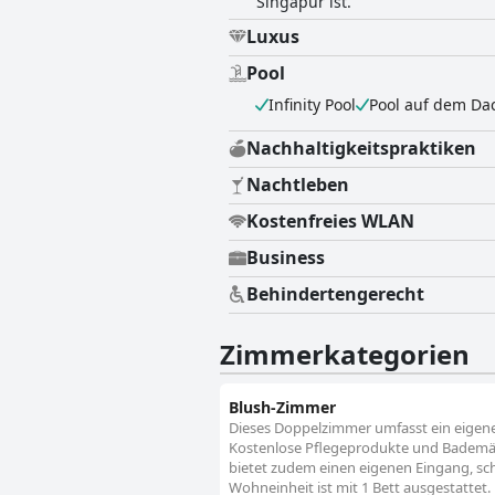
Singapur ist.
Luxus
Pool
Infinity Pool
Pool auf dem Da
Nachhaltigkeitspraktiken
Nachtleben
Kostenfreies WLAN
Business
Behindertengerecht
Zimmerkategorien
Blush-Zimmer
Dieses Doppelzimmer umfasst ein eigen
Kostenlose Pflegeprodukte und Bademänt
bietet zudem einen eigenen Eingang, scha
Wohneinheit ist mit 1 Bett ausgestattet.