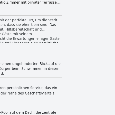
atio Zimmer mit privater Terrasse,
pruchsvolle Annehmlichkeiten wie
auf die Skyline genießen können,
s bietet das Naumi Singapore
it der perfekte Ort, um die Stadt
gehörigkeit fördern und es zu einem
n, dass sie eher klein sind. Das
t, Hilfsbereitschaft und
ie Gäste mit seinem
cht die Erwartungen einiger Gäste
i Hotel Singapore eine gemütliche,
e einen ungehinderten Blick auf die
nd Körper beim Schwimmen in diesem
rd.
inen persönlichen Service, das ein
n der Nähe des Geschäftsviertels
y-Pool auf dem Dach, die zentrale