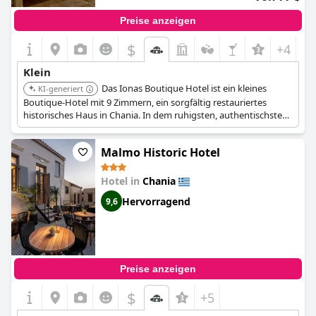
Preise anzeigen
$
+4
Klein
Das Ionas Boutique Hotel ist ein kleines
KI-generiert
Boutique-Hotel mit 9 Zimmern, ein sorgfältig restauriertes
historisches Haus in Chania. In dem ruhigsten, authentischsten
Teil der Altstadt gelegen, verbindet dieses kleine Hotel
traditionelle venezianische und osmanische Architektur und
Malmo Historic Hotel
schafft eine intime und ruhige Atmosphäre, perfekt für Paare
und Alleinreisende. Gäste können auch die Dachterrasse
genießen.
Hotel in
Chania
Hervorragend
9,6
Preise anzeigen
$
+5