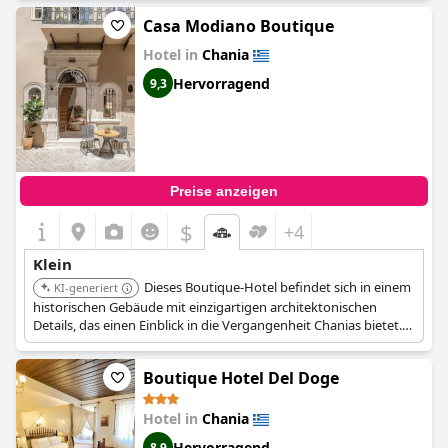
und den lokalen Charme widerspiegeln. Seine Nähe zu den
Casa Modiano Boutique
Hauptattraktionen von Chania macht es ideal, um die Stadt zu
erkunden.
Hotel in
Chania
Hervorragend
9,3
Preise anzeigen
$
+4
Klein
Dieses Boutique-Hotel befindet sich in einem
KI-generiert
historischen Gebäude mit einzigartigen architektonischen
Details, das einen Einblick in die Vergangenheit Chanias bietet.
Die Zimmer sind so gestaltet, dass sie eine gemütliche und
intime Atmosphäre bieten, die lokale Traditionen widerspiegelt.
Boutique Hotel Del Doge
Seine zentrale Lage ermöglicht einen einfachen Zugang zu
kulturellen Stätten und lokalen Märkten.
Hotel in
Chania
Hervorragend
8,9