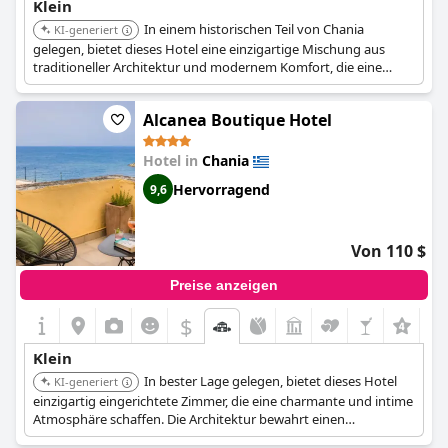
Klein
In einem historischen Teil von Chania
KI-generiert
gelegen, bietet dieses Hotel eine einzigartige Mischung aus
traditioneller Architektur und modernem Komfort, die eine
gemütliche und einladende Atmosphäre schafft. Die Zimmer
sind so gestaltet, dass sie das lokale Erbe widerspiegeln und ein
Alcanea Boutique Hotel
intimes Erlebnis bieten. Die Nähe zu historischen Stätten und
lokalen Märkten erhöht seine Attraktivität.
Hotel in
Chania
Hervorragend
9,6
Von 110 $
Preise anzeigen
$
+3
Klein
In bester Lage gelegen, bietet dieses Hotel
KI-generiert
einzigartig eingerichtete Zimmer, die eine charmante und intime
Atmosphäre schaffen. Die Architektur bewahrt einen
traditionellen Stil, der die historische Umgebung ergänzt. Die