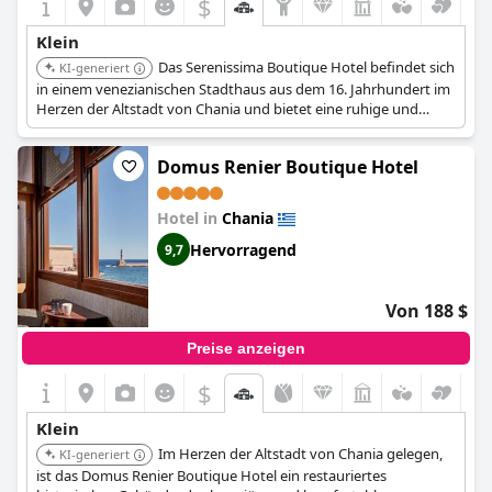
$
Klein
Das Serenissima Boutique Hotel befindet sich
KI-generiert
in einem venezianischen Stadthaus aus dem 16. Jahrhundert im
Herzen der Altstadt von Chania und bietet eine ruhige und
luxuriöse Umgebung in Gehweite zu den wichtigsten
Sehenswürdigkeiten. Das Fünf-Sterne-Hotel ist im
Domus Renier Boutique Hotel
minimalistischen Stil gestaltet und kombiniert traditionelle und
moderne Elemente. Das Gebäude wurde unter
Berücksichtigung seines Erbes renoviert.
Hotel in
Chania
Hervorragend
9,7
Von 188 $
Preise anzeigen
$
Klein
Im Herzen der Altstadt von Chania gelegen,
KI-generiert
ist das Domus Renier Boutique Hotel ein restauriertes