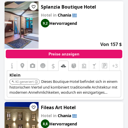
Nähe zu lokalen Sehenswürdigkeiten und dem Hafen erhöht
Splanzia Boutique Hotel
seine Attraktivität für einen gemütlichen Aufenthalt.
Hotel in
Chania
Hervorragend
9,2
Von 157 $
Preise anzeigen
$
+3
Klein
Dieses Boutique-Hotel befindet sich in einem
KI-generiert
historischen Viertel und kombiniert traditionelle Architektur mit
modernen Annehmlichkeiten, wodurch ein einzigartiges
kulturelles Erlebnis geboten wird. Die Zimmer sind so gestaltet,
dass sie das lokale Erbe widerspiegeln und eine intime und
Fileas Art Hotel
charmante Atmosphäre schaffen. Die zentrale Lage des Hotels
ermöglicht einen einfachen Zugang zu kulturellen Stätten und
Hotel in
Chania
lokalen Restaurants.
Hervorragend
8,8