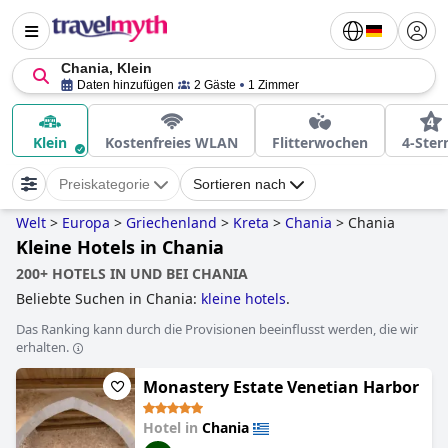
Chania, Klein
Daten hinzufügen
2 Gäste
1 Zimmer
Klein
Kostenfreies WLAN
Flitterwochen
4-Ster
Preiskategorie
Sortieren nach
Welt
>
Europa
>
Griechenland
>
Kreta
>
Chania
>
Chania
Kleine Hotels in Chania
200+ HOTELS IN UND BEI CHANIA
Beliebte Suchen in Chania:
kleine hotels
.
Das Ranking kann durch die Provisionen beeinflusst werden, die wir
erhalten.
Monastery Estate Venetian Harbor
Hotel in
Chania