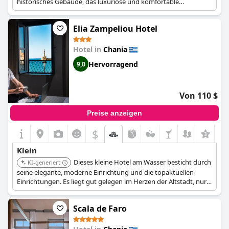
historisches Gebäude, das luxuriöse und komfortable
Unterkünfte bietet. Dieses Boutique-Hotel bietet ein
einzigartiges Erlebnis. Es ist gut positioniert in der Nähe des
Elia Zampeliou Hotel
Hafens mit antiken Stätten, Museen und Restaurants.
Hotel in
Chania
Hervorragend
9,0
Von 110 $
Preise anzeigen
$
+1
Klein
Dieses kleine Hotel am Wasser besticht durch
KI-generiert
seine elegante, moderne Einrichtung und die topaktuellen
Einrichtungen. Es liegt gut gelegen im Herzen der Altstadt, nur
wenige Schritte vom Hafen und den antiken Stätten entfernt.
Mit nur acht Zimmern bietet es eine intime Basis in der antiken
Scala de Faro
Stadt.