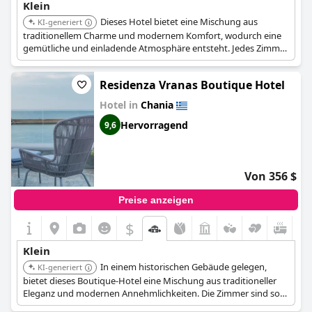
Klein
Dieses Hotel bietet eine Mischung aus
KI-generiert
traditionellem Charme und modernem Komfort, wodurch eine
gemütliche und einladende Atmosphäre entsteht. Jedes Zimmer
ist einzigartig dekoriert und spiegelt die lokale Kultur und das
Erbe wider. Seine zentrale Lage in Chania ermöglicht eine
Residenza Vranas Boutique Hotel
einfache Erkundung der historischen Stätten und der
kulinarischen Szene der Stadt.
Hotel in
Chania
Hervorragend
9,6
Von 356 $
Preise anzeigen
$
+5
Klein
In einem historischen Gebäude gelegen,
KI-generiert
bietet dieses Boutique-Hotel eine Mischung aus traditioneller
Eleganz und modernen Annehmlichkeiten. Die Zimmer sind so
gestaltet, dass sie ein komfortables und intimes Erlebnis bieten