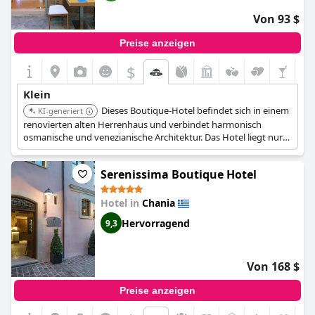
Von 93 $
Preise anzeigen
$
Klein
Dieses Boutique-Hotel befindet sich in einem
KI-generiert
renovierten alten Herrenhaus und verbindet harmonisch
osmanische und venezianische Architektur. Das Hotel liegt nur
einen kurzen Spaziergang vom Hafen entfernt und ist somit
ideal, um die Altstadt von Chania zu erkunden. Die Suiten bieten
Serenissima Boutique Hotel
private Balkone und freistehende Badewannen.
Hotel in
Chania
Hervorragend
9,3
Von 168 $
Preise anzeigen