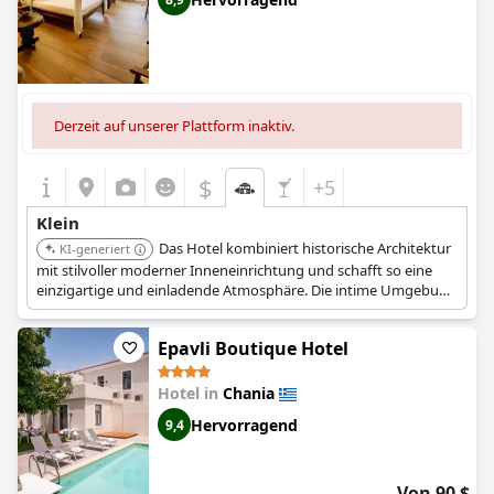
Derzeit auf unserer Plattform inaktiv.
$
+5
Klein
Das Hotel kombiniert historische Architektur
KI-generiert
mit stilvoller moderner Inneneinrichtung und schafft so eine
einzigartige und einladende Atmosphäre. Die intime Umgebung
und der persönliche Service sorgen für ein unvergessliches und
gemütliches Erlebnis. Seine Lage im Herzen von Chania bietet
Epavli Boutique Hotel
einfachen Zugang zu lokalen Attraktionen und Restaurants.
Hotel in
Chania
Hervorragend
9,4
Von 90 $