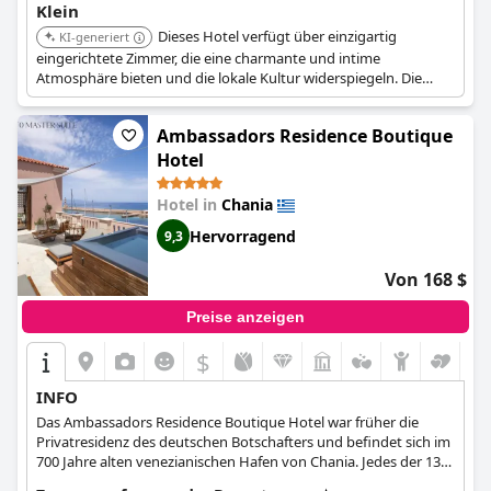
Klein
Dieses Hotel verfügt über einzigartig
KI-generiert
eingerichtete Zimmer, die eine charmante und intime
Atmosphäre bieten und die lokale Kultur widerspiegeln. Die
Architektur bewahrt einen traditionellen Stil, der die historische
Umgebung ergänzt. Die zentrale Lage ermöglicht einfachen
Ambassadors Residence Boutique
Zugang zu kulturellen Stätten und lokalen Restaurants.
Hotel
Hotel in
Chania
Hervorragend
9,3
Von 168 $
Preise anzeigen
$
INFO
Das Ambassadors Residence Boutique Hotel war früher die
Privatresidenz des deutschen Botschafters und befindet sich im
700 Jahre alten venezianischen Hafen von Chania. Jedes der 13
Zimmer ist mit einem eigenen Thema dekoriert, das von den