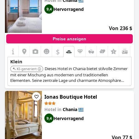
Hotel in
Chania
Hervorragend
9,4
Von 236 $
Preise anzeigen
$
+3
Klein
Dieses Hotel in Chania bietet stilvolle Zimmer
KI-generiert
mit einer Mischung aus modernen und traditionellen
Elementen. Seine zentrale Lage und charmante Atmosphäre
sorgen für ein intimes und gemütliches Erlebnis.
Ionas Boutique Hotel
Hotel in
Chania
Hervorragend
9,4
Von 77 $