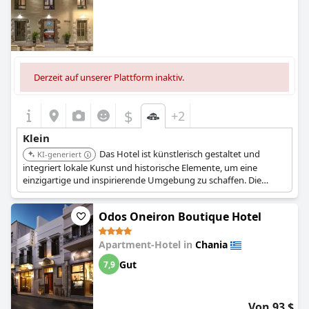
Derzeit auf unserer Plattform inaktiv.
$
+2
Klein
Das Hotel ist künstlerisch gestaltet und
KI-generiert
integriert lokale Kunst und historische Elemente, um eine
einzigartige und inspirierende Umgebung zu schaffen. Die
intime Atmosphäre und der persönliche Service sorgen für ein
unvergessliches und gemütliches Erlebnis. Die Lage im Herzen
Odos Oneiron Boutique Hotel
von Chania bietet einfachen Zugang zu kulturellen
Sehenswürdigkeiten und der Uferpromenade.
Apartment-Hotel in
Chania
Gut
7,9
Von 93 $