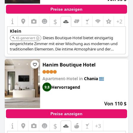
Preise anzeigen
$
+2
Klein
Dieses Boutique-Hotel bietet einzigartig
KI-generiert
eingerichtete Zimmer mit einer Mischung aus modernen und
traditionellen Elementen. Die intime Atmosphäre und der
persönliche Service schaffen einen gemütlichen und
unvergesslichen Aufenthalt. Seine zentrale Lage bietet
Hanim Boutique Hotel
einfachen Zugang zu Chanias Hauptattraktionen und lokalen
Restaurants.
Apartment-Hotel in
Chania
Hervorragend
9,8
Von 110 $
Preise anzeigen
$
+3