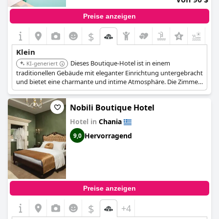
Preise anzeigen
$
+2
Klein
Dieses Boutique-Hotel ist in einem
KI-generiert
traditionellen Gebäude mit eleganter Einrichtung untergebracht
und bietet eine charmante und intime Atmosphäre. Die Zimmer
sind so gestaltet, dass sie ein komfortables und luxuriöses
Erlebnis bieten. Seine zentrale Lage ermöglicht einfachen
Nobili Boutique Hotel
Zugang zu den historischen Stätten und kulturellen
Attraktionen von Chania.
Hotel in
Chania
Hervorragend
9,0
Preise anzeigen
$
+4