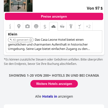
den Aufenthalt so angenehm wie möglich zu gestalten. Alles in
allem ist das
Ambassadors Residence Boutique Hotel
ein
Von 97 $
ausgezeichnetes Hotel, das mit seiner atemberaubenden Lage,
der exquisiten Liebe zum Detail und dem hervorragenden
Preise anzeigen
Personal ein einzigartiges und originelles Erlebnis bietet.
$
+2
Klein
Das Casa Leone Hotel bietet einen
KI-generiert
gemütlichen und charmanten Aufenthalt in historischer
Umgebung. Seine Lage bietet einfachen Zugang zu den
Sehenswürdigkeiten der Stadt.
*Es können zusätzliche Steuern oder Gebühren anfallen. Bitte überprüfen
Sie den Endpreis, bevor Sie Ihre Buchung abschließen.
SHOWING 1-20 VON 200+ HOTELS IN UND BEI CHANIA
Weitere Hotels anzeigen
Alle
Hotels in
anzeigen