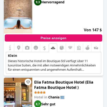
Hervorragend
9,3
Von 147 $
Preise anzeigen
$
Klein
Dieses historische Hotel im Boutique-Stil verfügt über 11
luxuriöse Suiten, die mit allen notwendigen Annehmlichkeiten
für einen entspannten und angenehmen Aufenthalt
ausgestattet sind.
Elia Fatma Boutique Hotel (Elia
Fatma Boutique Hotel )
Hotel in
Chania
Sehr gut
8,7