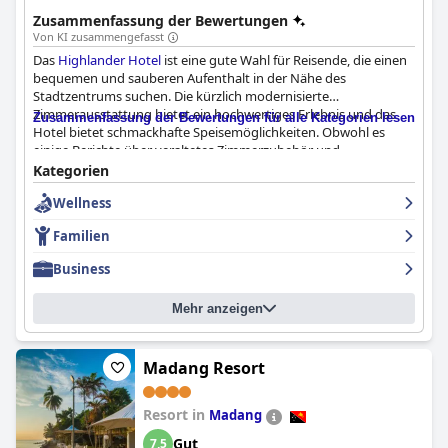
Zusammenfassung der Bewertungen
Von KI zusammengefasst
Das
Highlander Hotel
ist eine gute Wahl für Reisende, die einen
bequemen und sauberen Aufenthalt in der Nähe des
Stadtzentrums suchen. Die kürzlich modernisierte
Zimmerausstattung bietet ein hochwertiges Erlebnis und das
Zusammenfassung der Bewertungen für alle Kategorien lesen
Hotel bietet schmackhafte Speisemöglichkeiten. Obwohl es
einige Berichte über veraltetes Zimmerzubehör und
unsachgemäße Reinigung gab, fand die Mehrheit der Gäste
Kategorien
alles in ihren Zimmern am besten. Das Personal im
Highlander
Wellness
Hotel
ist professionell, freundlich und aufmerksam. Ein Gast
lobte sogar Jeremiah von der Rezeption für seine wunderbare
Familien
Hilfe. Insgesamt scheinen die Kunden sehr zufrieden mit dem
höflichen und hilfsbereiten Service des Personals zu sein.
Business
Mehr anzeigen
Madang Resort
Resort in
Madang
Gut
7,5