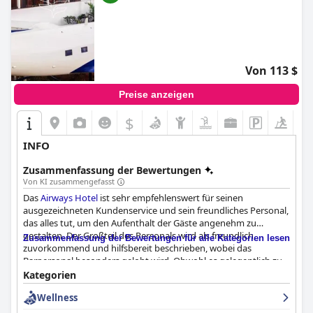
Von 113 $
Preise anzeigen
$
+8
INFO
Zusammenfassung der Bewertungen
Von KI zusammengefasst
Das
Airways Hotel
ist sehr empfehlenswert für seinen
ausgezeichneten Kundenservice und sein freundliches Personal,
das alles tut, um den Aufenthalt der Gäste angenehm zu
gestalten. Der Großteil des Personals wird als freundlich,
Zusammenfassung der Bewertungen für alle Kategorien lesen
zuvorkommend und hilfsbereit beschrieben, wobei das
Barpersonal besonders gelobt wird. Obwohl es gelegentlich zu
Zwischenfällen kam, konnten die Mitarbeiter an der Rezeption
Kategorien
alle Probleme schnell lösen. Die Gäste schätzten auch die
Wellness
komfortablen Einrichtungen, das gute Essen und die Happy
Hours. Insgesamt ist das
Airways Hotel
ein angenehmer