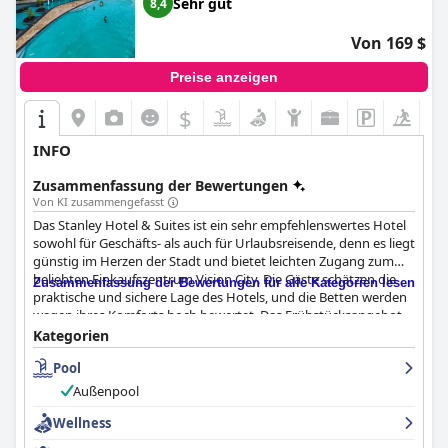
Sehr gut
8,4
Von 169 $
Preise anzeigen
$
INFO
Zusammenfassung der Bewertungen
Von KI zusammengefasst
Das Stanley Hotel & Suites ist ein sehr empfehlenswertes Hotel
sowohl für Geschäfts- als auch für Urlaubsreisende, denn es liegt
günstig im Herzen der Stadt und bietet leichten Zugang zum
beliebten Einkaufszentrum Vision City. Die Gäste schätzen die
Zusammenfassung der Bewertungen für alle Kategorien lesen
praktische und sichere Lage des Hotels, und die Betten werden
wegen ihres Komforts hoch bewertet. Das Frühstücksangebot
ist hervorragend, mit frischen und gut zubereiteten Speisen und
Kategorien
ausgezeichnetem Personal. Die Zimmer sind komfortabel,
Pool
geräumig und gut ausgestattet mit modernem Dekor und
tadelloser Sauberkeit. Das Personal ist im gesamten Hotel
Außenpool
freundlich, hilfsbereit und zuvorkommend und sorgt dafür, dass
die Bedürfnisse der Gäste erfüllt werden und sie sich
Wellness
willkommen fühlen. Die Pool- und Fitnesseinrichtungen werden