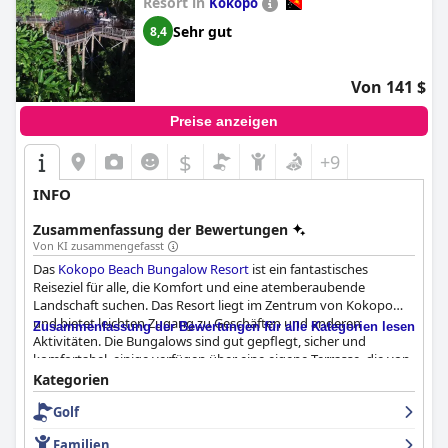
Resort in
Kokopo
Sehr gut
8,4
Von 141 $
Preise anzeigen
$
+9
INFO
Zusammenfassung der Bewertungen
Von KI zusammengefasst
Das
Kokopo Beach Bungalow Resort
ist ein fantastisches
Reiseziel für alle, die Komfort und eine atemberaubende
Landschaft suchen. Das Resort liegt im Zentrum von Kokopo
und bietet leichten Zugang zu Geschäften und anderen
Zusammenfassung der Bewertungen für alle Kategorien lesen
Aktivitäten. Die Bungalows sind gut gepflegt, sicher und
komfortabel, einige verfügen über eine eigene Terrasse, die von
der Meeresbrise gekühlt wird. Das Personal ist außergewöhnlich
Kategorien
freundlich und hilfsbereit, wobei der Resortmanager und die
Golf
Schnorchelführer besonders hervorzuheben sind. Die
Meinungen über das Frühstück gehen zwar auseinander, aber
Familien