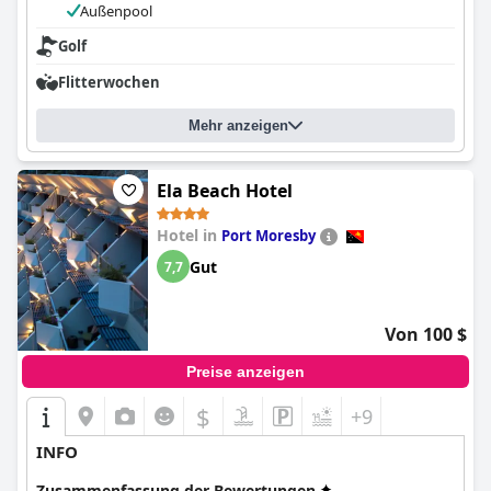
Außenpool
Golf
Flitterwochen
Mehr anzeigen
Ela Beach Hotel
Hotel in
Port Moresby
Gut
7,7
Von 100 $
Preise anzeigen
$
+9
INFO
Zusammenfassung der Bewertungen