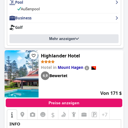
Pool
und abgenutzte Möbel erwähnten. Die Sauberkeit des Hotels ist
ein hervorstechendes Merkmal, und die Gäste lobten das
Außenpool
Hauspersonal, das hervorragende Arbeit leistet. Die Mitarbeiter
sind freundlich, sachkundig und außerordentlich
Business
zuvorkommend und bieten einen hervorragenden
Golf
Kundenservice. Insgesamt bietet das Hotel eine anständige
Unterkunft für Reisende, die einen komfortablen und sauberen
Aufenthalt mit erstaunlicher Freundlichkeit und Hilfsbereitschaft
Mehr anzeigen
des Personals suchen.
Highlander Hotel
Hotel in
Mount Hagen
Bewertet
6,9
Von 171 $
Preise anzeigen
$
+7
INFO