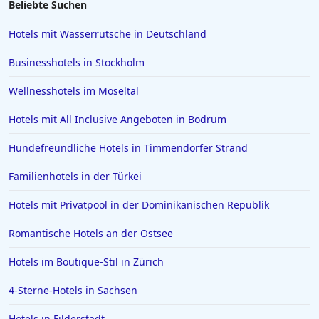
Beliebte Suchen
Hotels auf Madeira
Hotels mit Wasserrutsche in Deutschland
Hotels in Scheveningen
Businesshotels in Stockholm
Hotels in Malcesine
Wellnesshotels im Moseltal
Hotels in Antalya
Hotels mit All Inclusive Angeboten in Bodrum
Hotels in Neumünster
Hotels in Mayrhofen
Hundefreundliche Hotels in Timmendorfer Strand
Hotels auf Menorca
Familienhotels in der Türkei
Hotels in Bückeburg
Hotels mit Privatpool in der Dominikanischen Republik
Hotels auf Kuba
Romantische Hotels an der Ostsee
Hotels in Elmshorn
Hotels im Boutique-Stil in Zürich
Hotels in Hamm
Hotels in Marseille
4-Sterne-Hotels in Sachsen
Hotels in Luxemburg
Hotels in Filderstadt