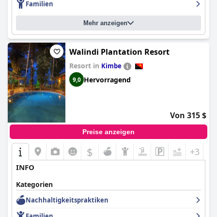
Familien
unterschiedlich bewertet, aber insgesamt haben die Gäste
positive Erfahrungen gemacht. Das Stanley Hotel & Suites ist ein
außergewöhnliches Hotel mit erstklassigen Einrichtungen und
Mehr anzeigen
Dienstleistungen, und die Gäste entscheiden sich oft dafür,
wieder hier zu übernachten.
Walindi Plantation Resort
Resort in
Kimbe
Hervorragend
9,0
Von 315 $
Preise anzeigen
$
+3
INFO
Kategorien
Nachhaltigkeitspraktiken
Familien