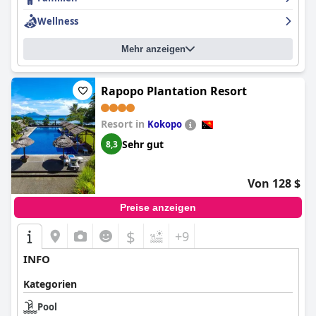
es gibt genügend Möglichkeiten, um die meisten Gäste
zufrieden zu stellen. Insgesamt ist das
Kokopo Beach Bungalow
Wellness
Resort
eine gute Wahl für einen erholsamen Aufenthalt mit
hervorragendem Service und freundlichem Personal.
Mehr anzeigen
Rapopo Plantation Resort
Resort in
Kokopo
Sehr gut
8,3
Von 128 $
Preise anzeigen
$
+9
INFO
Kategorien
Pool