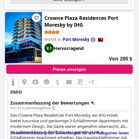
Crowne Plaza Residences Port
Moresby by IHG
Hotel in
Port Moresby
Hervorragend
9,1
Von 200 $
Preise anzeigen
$
+8
INFO
Zusammenfassung der Bewertungen
Von KI zusammengefasst
Das Crowne Plaza Residences Port Moresby, ein IHG-Hotel,
bietet luxuriöse und geräumige 3-Schlafzimmer-Apartments mit
modernem Design. Die Gäste waren angenehm überrascht, als
sie während ihres Aufenthalts ein Upgrade in ein 3-
Zusammenfassung der Bewertungen für alle Kategorien lesen
Schlafzimmer-Apartment erhielten. Das Hauptschlafzimmer mit