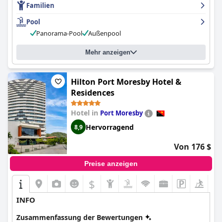
Familien
Aufenthaltsort.
Pool
Panorama-Pool
Außenpool
Mehr anzeigen
Hilton Port Moresby Hotel &
Residences
Hotel in
Port Moresby
Hervorragend
8,9
Von 176 $
Preise anzeigen
$
INFO
Zusammenfassung der Bewertungen