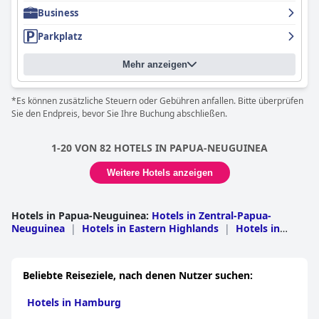
Business
Parkplatz
Mehr anzeigen
*Es können zusätzliche Steuern oder Gebühren anfallen. Bitte überprüfen
Sie den Endpreis, bevor Sie Ihre Buchung abschließen.
1-20 VON 82 HOTELS IN PAPUA-NEUGUINEA
Weitere Hotels anzeigen
Hotels in Papua-Neuguinea
:
Hotels in Zentral-Papua-
Neuguinea
|
Hotels in Eastern Highlands
|
Hotels in
Western Highlands
|
Hotels in East New Britain
|
Hotels
in Morobe
|
Hotels in Enga
|
Hotels in Madang
|
Hotels
in Milne Bay
|
Hotels in Northern
|
Hotels in West New
Beliebte Reiseziele, nach denen Nutzer suchen:
Britain
|
Hotels in Western
Hotels in Hamburg