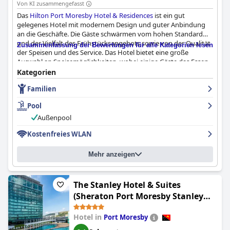
Von KI zusammengefasst
Das
Hilton Port Moresby Hotel & Residences
ist ein gut
gelegenes Hotel mit modernem Design und guter Anbindung
an die Geschäfte. Die Gäste schwärmen vom hohen Standard
und der Vielfalt des Frühstücksangebots sowie von der Qualität
Zusammenfassung der Bewertungen für alle Kategorien lesen
der Speisen und des Service. Das Hotel bietet eine große
Auswahl an Speisemöglichkeiten, wobei einige Gäste das Essen
für etwas überteuert, aber köstlich halten. Die Zimmer sind
Kategorien
sauber, geräumig und komfortabel und verfügen über
Familien
modernste Einrichtungen und ein brandneues Design. Das
Personal wird immer wieder für seine Freundlichkeit,
Pool
Aufmerksamkeit und seinen außergewöhnlichen Service gelobt.
Das WLAN ist zwar nicht immer optimal, aber der Pool und die
Außenpool
Gärten bieten eine erfrischende Abwechslung vom Trubel der
Kostenfreies WLAN
Stadt. Alles in allem ist das
Hilton Port Moresby Hotel &
Residences
ein erstklassiges Hotel mit ausgezeichneten
Mitarbeitern und Einrichtungen.
Mehr anzeigen
The Stanley Hotel & Suites
(Sheraton Port Moresby Stanley
Hotel & Suites)
Hotel in
Port Moresby