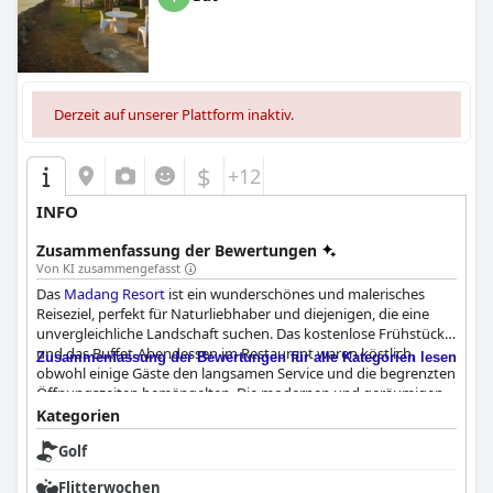
Derzeit auf unserer Plattform inaktiv.
$
+12
INFO
Zusammenfassung der Bewertungen
Von KI zusammengefasst
Das
Madang Resort
ist ein wunderschönes und malerisches
Reiseziel, perfekt für Naturliebhaber und diejenigen, die eine
unvergleichliche Landschaft suchen. Das kostenlose Frühstück
und das Buffet-Abendessen im Restaurant waren köstlich,
Zusammenfassung der Bewertungen für alle Kategorien lesen
obwohl einige Gäste den langsamen Service und die begrenzten
Öffnungszeiten bemängelten. Die modernen und geräumigen
Zimmer mit gehobener Ausstattung waren im Allgemeinen
Kategorien
komfortabel, obwohl einige Gäste über Probleme mit den
Golf
Einrichtungen und die uneinheitliche Haushaltsführung
berichteten. Das Reinigungspersonal war aufmerksam und
Flitterwochen
kümmerte sich schnell um alle Probleme, auch wenn der