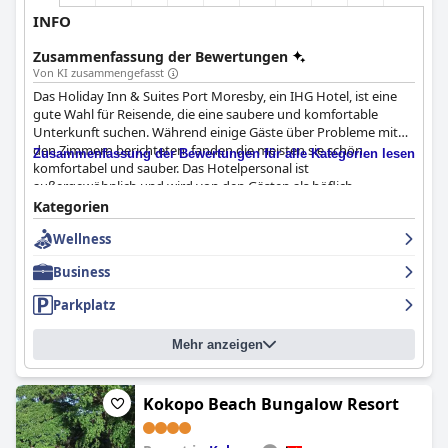
INFO
Zusammenfassung der Bewertungen
Von KI zusammengefasst
Das Holiday Inn & Suites Port Moresby, ein IHG Hotel, ist eine
gute Wahl für Reisende, die eine saubere und komfortable
Unterkunft suchen. Während einige Gäste über Probleme mit
den Zimmern berichteten, fanden die meisten sie schön,
Zusammenfassung der Bewertungen für alle Kategorien lesen
komfortabel und sauber. Das Hotelpersonal ist
außergewöhnlich und wird von den Gästen als höflich,
hilfsbereit und außergewöhnlich beschrieben. Die Einrichtungen
Kategorien
des Hotels waren ausgezeichnet, obwohl es einige Probleme mit
Wellness
Mücken gab und der Swimmingpool mehr Aufmerksamkeit bei
der Reinigung brauchte. Insgesamt bietet das Hotel einen
Business
einladenden und komfortablen Aufenthalt mit hervorragendem
Personal und Einrichtungen.
Parkplatz
Mehr anzeigen
Kokopo Beach Bungalow Resort