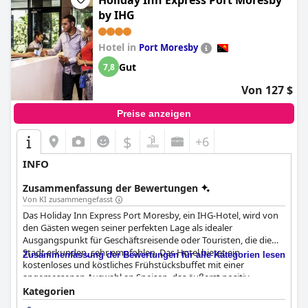
Holiday Inn Express Port Moresby
by IHG
Hotel in
Port Moresby
Gut
7,8
Von 127 $
Preise anzeigen
$
+6
INFO
Zusammenfassung der Bewertungen
Von KI zusammengefasst
Das Holiday Inn Express Port Moresby, ein IHG-Hotel, wird von
den Gästen wegen seiner perfekten Lage als idealer
Ausgangspunkt für Geschäftsreisende oder Touristen, die die
Stadt erkunden, sehr empfohlen. Das Hotel bietet ein
Zusammenfassung der Bewertungen für alle Kategorien lesen
kostenloses und köstliches Frühstücksbuffet mit einer
angemessenen Auswahl an Speisen, das äußerst positiv
bewertet wurde. Die Zimmer sind geräumig, sauber und
Kategorien
komfortabel, auch wenn einige Gäste eine veraltete Einrichtung