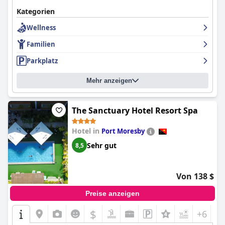
Kategorien
Wellness
Familien
Parkplatz
Mehr anzeigen
The Sanctuary Hotel Resort Spa
Hotel in
Port Moresby
Sehr gut
8,5
Von 138 $
Preise anzeigen
$
+6