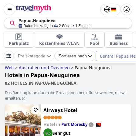
Papua-Neuguinea
Daten hinzufügen
2 Gäste
1 Zimmer
Parkplatz
Kostenfreies WLAN
Pool
Business
Central Papua N
Preiskategorie
Sortieren nach
Welt
>
Australien und Ozeanien
>
Papua-Neuguinea
Hotels in Papua-Neuguinea
82 HOTELS IN PAPUA-NEUGUINEA
Das Ranking kann durch die Provisionen beeinflusst werden, die wir
erhalten.
Airways Hotel
Hotel in
Port Moresby
Sehr gut
8,5