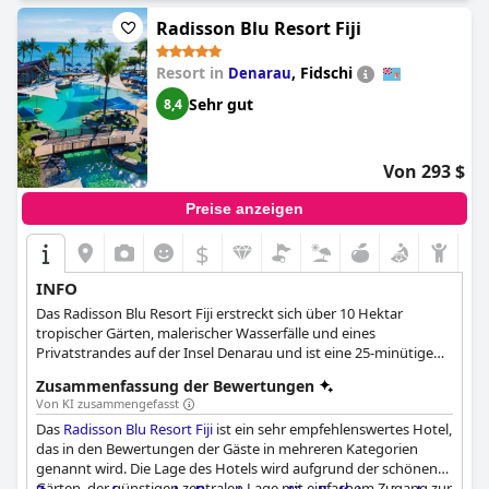
der auf freundliche und professionelle Weise geleistet wird. Der
Pool ist das ultimative Entspannungsziel mit wunderschönen
Radisson Blu Resort Fiji
Sonnenuntergängen, die man beim Genießen des Infinity-
Außenpools erleben kann. Die Lage direkt am Strand mit Blick
Resort in
,
Fidschi
Denarau
auf das Meer ist einfach atemberaubend und ein Muss für jeden
Meeresliebhaber.
Sehr gut
8,4
Von 293 $
Preise anzeigen
$
INFO
Das Radisson Blu Resort Fiji erstreckt sich über 10 Hektar
tropischer Gärten, malerischer Wasserfälle und eines
Privatstrandes auf der Insel Denarau und ist eine 25-minütige
Fahrt vom internationalen Flughafen Nadi entfernt. Das Hotel
Zusammenfassung der Bewertungen
verfügt über mehrere klimatisierte Schwimmbäder im
Von KI zusammengefasst
Lagunenstil, einen 18-Loch-Golfplatz und eine Vielzahl von
Das
Radisson Blu Resort Fiji
ist ein sehr empfehlenswertes Hotel,
Restaurants, darunter 2 Spezialitätenrestaurants.
das in den Bewertungen der Gäste in mehreren Kategorien
genannt wird. Die Lage des Hotels wird aufgrund der schönen
Gärten, der günstigen zentralen Lage mit einfachem Zugang zur