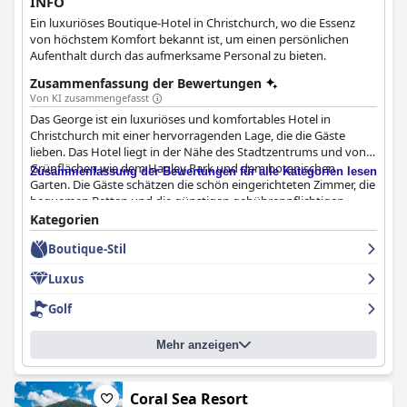
INFO
Ein luxuriöses Boutique-Hotel in Christchurch, wo die Essenz
von höchstem Komfort bekannt ist, um einen persönlichen
Aufenthalt durch das aufmerksame Personal zu bieten.
Zusammenfassung der Bewertungen
Von KI zusammengefasst
Das George ist ein luxuriöses und komfortables Hotel in
Christchurch mit einer hervorragenden Lage, die die Gäste
lieben. Das Hotel liegt in der Nähe des Stadtzentrums und von
Grünflächen wie dem Hagley Park und dem botanischen
Zusammenfassung der Bewertungen für alle Kategorien lesen
Garten. Die Gäste schätzen die schön eingerichteten Zimmer, die
bequemen Betten und die günstigen gebührenpflichtigen
Parkplätze in der Nähe. Das Frühstück, das im Hotel serviert
Kategorien
wird, ist fantastisch, mit hochwertigen Speisen und gutem
Boutique-Stil
Kaffee. Der Service und das Essen beim Abendessen sind
außergewöhnlich und werden von den Gästen als "zum Sterben
Luxus
schön", "fabelhaft" und "ausgezeichnet" bezeichnet. Das
Personal ist freundlich, hilfsbereit und aufmerksam, was zu
Golf
einem positiven Erlebnis für die Gäste führt. Das Hotel bietet
außergewöhnliche Sauberkeit und Komfort mit modernen und
Mehr anzeigen
schön eingerichteten Zimmern und sauberen Einrichtungen.
Das George ist ein klassisches Luxushotel, das sehr gut gemacht
ist und in dem die Gäste während ihres Aufenthalts eine
außergewöhnliche Gastfreundschaft genießen können.
Coral Sea Resort