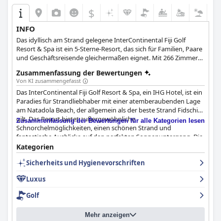
$
INFO
Das idyllisch am Strand gelegene InterContinental Fiji Golf
Resort & Spa ist ein 5-Sterne-Resort, das sich für Familien, Paare
und Geschäftsreisende gleichermaßen eignet. Mit 266 Zimmern,
einem Full-Service-Spa, ausgezeichneten Speiseangeboten,
Zusammenfassung der Bewertungen
unzähligen Aktivitäten für Kinder, einem 18-Loch-Golfplatz, drei
Von KI zusammengefasst
Swimmingpools und dem besten Service und der besten
Das InterContinental Fiji Golf Resort & Spa, ein IHG Hotel, ist ein
Gastfreundschaft wird dieses Luxusresort Ihren Urlaub zu
Paradies für Strandliebhaber mit einer atemberaubenden Lage
einem einzigartigen Erlebnis machen.
am Natadola Beach, der allgemein als der beste Strand Fidschis
gilt. Das Resort bietet außergewöhnliche
Zusammenfassung der Bewertungen für alle Kategorien lesen
Schnorchelmöglichkeiten, einen schönen Strand und
fantastische Ausblicke auf den perfekten Sonnenuntergang. Die
Lage ist ideal für einen ruhigen und entspannten Urlaub. Die
Kategorien
Gäste schwärmen von den fantastischen
Sicherheits und Hygienevorschriften
Frühstücksmöglichkeiten und der Qualität und Vielfalt der
angebotenen Speisen. Die Auswahl an Pools ist groß und das
Luxus
Personal am Pool wird als fantastisch beschrieben! Die
Mitarbeiter des Resorts sind der Höhepunkt der
Golf
Gästeerfahrung, unglaublich hilfsbereit, aufmerksam und
hervorragend, so dass sich die Gäste wie zu Hause fühlen und
Mehr anzeigen
ihren Aufenthalt wirklich unvergesslich machen. Das