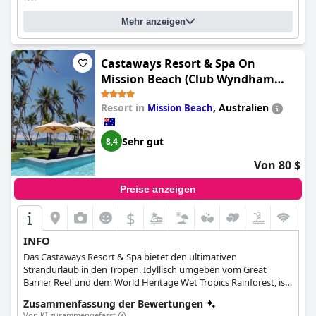
freundlich, hilfsbereit und hat immer ein offenes Ohr für die
Bedürfnisse der Gäste. Der Strand in der Nähe des Hotels ist
Mehr anzeigen
atemberaubend und bietet großartige Annehmlichkeiten und
Aktivitäten. Insgesamt ist das
Conrad Bora Bora Nui
ein Muss
für alle, die einen luxuriösen Aufenthalt im Paradies suchen.
Castaways Resort & Spa On
Mission Beach (Club Wyndham
Mission Beach)
Resort in
,
Australien
Mission Beach
Sehr gut
8,4
Von 80 $
Preise anzeigen
$
INFO
Das Castaways Resort & Spa bietet den ultimativen
Strandurlaub in den Tropen. Idyllisch umgeben vom Great
Barrier Reef und dem World Heritage Wet Tropics Rainforest, ist
das Resort das perfekte Reiseziel für Familien, Paare oder
Zusammenfassung der Bewertungen
Freunde.
Von KI zusammengefasst