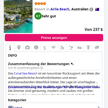
Insgesamt ist das George eines der besten Hotelerlebnisse, die
man haben kann, sehr empfehlenswert!
Resort in
,
Australien
Airlie Beach
Sehr gut
8,7
Von 237 $
Preise anzeigen
$
INFO
Zusammenfassung der Bewertungen
Von KI zusammengefasst
Das
Coral Sea Resort
ist ein luxuriöser Rückzugsort am Meer, der
außergewöhnliche Annehmlichkeiten und einen
atemberaubenden Meerblick bietet. Die Lage ist unschlagbar
mit bequemem Zugang zu allem, was Airlie Beach zu bieten hat.
Zusammenfassung der Bewertungen für alle Kategorien lesen
Die Zimmer sind geräumig, modern und sauber, mit großen
Betten und luxuriösem Dekor. Der Poolbereich ist fantastisch
mit vielen Sitzgelegenheiten und Lounges und die
Kategorien
Außenanlagen sind tadellos. Das Personal ist zuvorkommend
Luxus