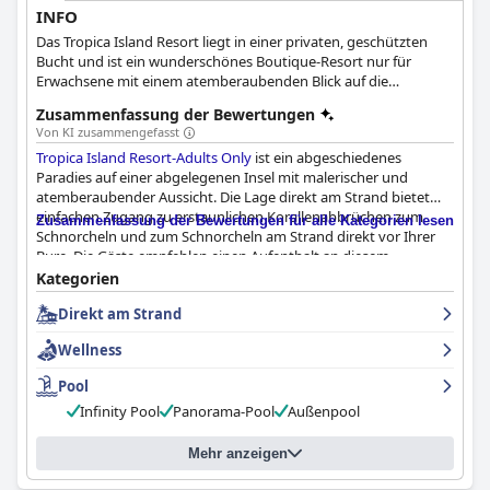
INFO
Das Tropica Island Resort liegt in einer privaten, geschützten
Bucht und ist ein wunderschönes Boutique-Resort nur für
Erwachsene mit einem atemberaubenden Blick auf die
Mamanuca-Inseln. Mit direktem Zugang zum Strand ist es die
Zusammenfassung der Bewertungen
perfekte Wahl für einen romantischen Kurzurlaub.
Von KI zusammengefasst
Tropica Island Resort-Adults Only
ist ein abgeschiedenes
Paradies auf einer abgelegenen Insel mit malerischer und
atemberaubender Aussicht. Die Lage direkt am Strand bietet
einfachen Zugang zu erstaunlichen Korallenabbrüchen zum
Zusammenfassung der Bewertungen für alle Kategorien lesen
Schnorcheln und zum Schnorcheln am Strand direkt vor Ihrer
Bure. Die Gäste empfehlen einen Aufenthalt an diesem
wunderschönen Ort, um ihre Flitterwochen zu verbringen oder
Kategorien
einfach nur zu entspannen und das Meer zu genießen. Das
Direkt am Strand
Frühstücksangebot des Hotels ist ausgezeichnet und bietet eine
gute Auswahl an Speisen, die im Allgemeinen sehr schmackhaft
Wellness
sind und gut präsentiert werden. Das Abendessen ist
abwechslungsreich, aber der fidschianische Einfluss auf die
Pool
Speisekarte ist besonders bemerkenswert, und der "Taste of
Infinity Pool
Panorama-Pool
Außenpool
Fiji"-Abend freitags verleiht dem Essen eine authentische Note.
Die Zimmer sind außergewöhnlich sauber und komfortabel und
werden von einigen Gästen sogar als perfekt beschrieben. Das
Mehr anzeigen
Personal ist unschlagbar in seinem außergewöhnlichen Service,