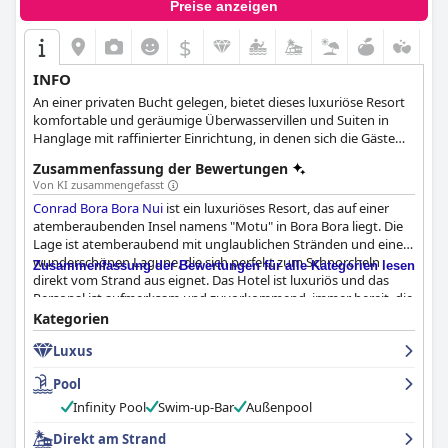
Preise anzeigen
$
INFO
An einer privaten Bucht gelegen, bietet dieses luxuriöse Resort
komfortable und geräumige Überwasservillen und Suiten in
Hanglage mit raffinierter Einrichtung, in denen sich die Gäste
wirklich ausruhen, entspannen und ihre Auszeit genießen
Zusammenfassung der Bewertungen
können. Ein Spa mit Behandlungen auf der Basis von
Von KI zusammengefasst
Naturprodukten, exquisite Restaurants mit Blick auf das Meer
Conrad Bora Bora Nui
ist ein luxuriöses Resort, das auf einer
und eine Vielzahl von Erlebnissen und Aktivitäten machen Ihren
atemberaubenden Insel namens "Motu" in Bora Bora liegt. Die
Aufenthalt unvergesslich.
Lage ist atemberaubend mit unglaublichen Stränden und einer
wunderschönen Lagune, die sich perfekt zum Schnorcheln
Zusammenfassung der Bewertungen für alle Kategorien lesen
direkt vom Strand aus eignet. Das Hotel ist luxuriös und das
Personal ist aufmerksam und zuvorkommend, immer bereit, die
Bedürfnisse der Gäste zu erfüllen. Das Frühstück ist fantastisch
Kategorien
und bietet eine Fülle von köstlichen und qualitativ
Luxus
hochwertigen Speisen, während das Essen im Hotel einen guten
Standard hat und einige außergewöhnliche Optionen zur
Pool
Verfügung stehen. Die Zimmer sind geräumig und gut
ausgestattet, wobei die atemberaubenden Villen über dem
Infinity Pool
Swim-up-Bar
Außenpool
Wasser ein Highlight sind. Die Sauberkeit des Resorts und seiner
Direkt am Strand
Umgebung ist außergewöhnlich, und das Personal ist