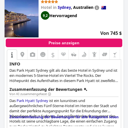
Parkgebühren werden von einigen Gästen als zu hoch
empfunden. Trotz dieser kleinen Mängel bleibt das
Hilton
Hotel in
,
Australien
Sydney
Sydney
eine gute Wahl für Reisende, die Wert auf Hygiene,
Hervorragend
9,2
hervorragenden Kundenservice, großartige Annehmlichkeiten
und eine ideale Lage legen.
Von 745 $
Preise anzeigen
$
INFO
Das Park Hyatt Sydney gilt als das beste Hotel in Sydney und ist
ein modernes 5-Sterne-Hotel im Viertel The Rocks. Der
Höhepunkt des Aufenthaltes in diesem Park Hyatt ist zweifellos
die Aussicht. Die Lage am Hafen bietet einen Panoramablick auf
Zusammenfassung der Bewertungen
die Stadt, den Hafen von Sydney und das berühmte Opernhaus
Von KI zusammengefasst
von Sydney. Das hoteleigene Spa verfügt über einen Ruheraum,
Das
Park Hyatt Sydney
ist ein luxuriöses und
ein Aromatherapie-Dampfbad, eine Sauna und einen Pool auf
außergewöhnliches Fünf-Sterne-Hotel im Herzen der Stadt und
dem Dach mit Sonnendeck. Es gibt auch 3 Restaurants mit The
damit der perfekte Ausgangspunkt für die Erkundung der
Dining Room, The Living Room und The Bar, die erstklassige
lebendigen Kultur Sydneys. Das größte Verkaufsargument des
Speisen und Getränke anbieten. Das Park Hyatt Sydney kann
Zusammenfassung der Bewertungen für alle Kategorien lesen
Hotels ist seine unschlagbare Lage, die einen einfachen Zugang
Ihnen sogar bei der Organisation von Hochzeiten, Tagungen
zum Rocks-Viertel, zu beliebten Restaurants und einen kurzen
und vielen anderen Veranstaltungen behilflich sein.