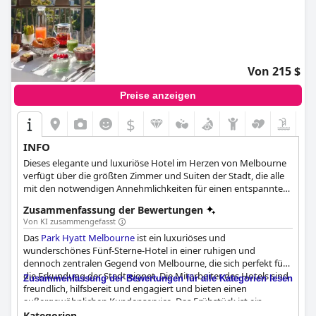
Von 215 $
Preise anzeigen
$
INFO
Dieses elegante und luxuriöse Hotel im Herzen von Melbourne
verfügt über die größten Zimmer und Suiten der Stadt, die alle
mit den notwendigen Annehmlichkeiten für einen entspannten
Aufenthalt ausgestattet sind. Die Gäste können sich im Spa
Zusammenfassung der Bewertungen
verwöhnen lassen, im beheizten Innenpool schwimmen oder
Von KI zusammengefasst
das hoteleigene Business Center nutzen, das alles bietet, was
Das
Park Hyatt Melbourne
ist ein luxuriöses und
man braucht, wenn man nicht im Büro ist.
wunderschönes Fünf-Sterne-Hotel in einer ruhigen und
dennoch zentralen Gegend von Melbourne, die sich perfekt für
die Erkundung der Stadt eignet. Die Mitarbeiter des Hotels sind
Zusammenfassung der Bewertungen für alle Kategorien lesen
freundlich, hilfsbereit und engagiert und bieten einen
außergewöhnlichen Kundenservice. Das Frühstück ist ein
absolutes Muss und wird von den Gästen als erstaunlich und
Kategorien