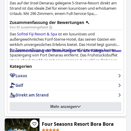
Das auf der Insel Denarau gelegene 5-Sterne-Resort direkt am
Strand ist das ideale Ziel für einen luxuriösen und erholsamen
Urlaub. Mit 296 Zimmern, einem Full-Service-Spa,
Swimmingpools, exquisiten Restaurants und einem Golfplatz in
Zusammenfassung der Bewertungen
der Nähe ist dieses Luxusresort ideal für Familienausflüge,
Von KI zusammengefasst
romantische Kurztrips oder sogar Geschäftstreffen in einer
Das
Sofitel Fiji Resort & Spa
ist ein luxuriöses und
unvergleichlichen tropischen Umgebung.
außergewöhnliches Fünf-Sterne-Hotel, das seinen Gästen ein
wirklich unvergessliches Erlebnis bietet. Das Hotel liegt günstig
für Tagesausflüge zu anderen Inseln und ist nur einen kurzen
Zusammenfassung der Bewertungen für alle Kategorien lesen
Spaziergang von Port Denarau entfernt. Das Frühstücksbuffet
ist ein absolutes Muss mit einer riesigen Auswahl an Optionen
und das Personal ist unglaublich zuvorkommend und
Kategorien
professionell. Der Poolbereich ist fantastisch mit verschiedenen
Luxus
Pools zur Auswahl und der private Strandzugang ist perfekt für
Strandliebhaber. Das Hotel ist auch familienfreundlich und bietet
Golf
eine Vielzahl von Aktivitäten für Kinder und einen
Kinderbetreuungsservice. Während einige Gäste gemischte
Direkt am Strand
Erfahrungen mit dem Abendessen gemacht haben, ist der
Gesamteindruck, dass das Hotel schön, gut gepflegt und
Mehr anzeigen
beeindruckend sauber ist. Das Personal ist warmherzig und
kinderfreundlich und macht den Aufenthalt für Kinder wirklich
angenehm. Insgesamt ist das
Sofitel Fiji Resort & Spa
sehr
empfehlenswert und die Gäste würden es auf jeden Fall wieder
Four Seasons Resort Bora Bora
buchen.