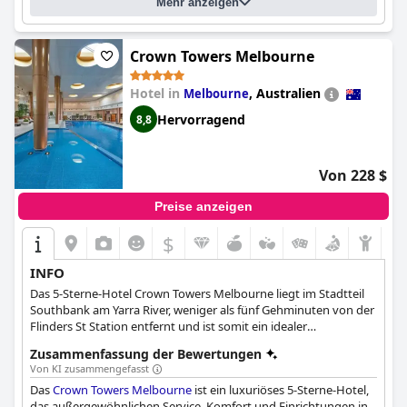
Mehr anzeigen
Hotel bietet ein wahrhaft luxuriöses und verwöhnendes Erlebnis
für Flitterwöchner mit einer kostenlosen Flasche Champagner
bei der Ankunft und regelmäßigen Check-Ins während des
gesamten Aufenthalts. Während einige Gäste auf kleinere
Crown Towers Melbourne
Probleme mit der Sauberkeit und kleinere Nachteile wie das
Fehlen einer Minibar hinwiesen, können sie nicht genug
Hotel in
,
Australien
Melbourne
Positives über die Einrichtungen und Dienstleistungen des
Hervorragend
8,8
Pullman Reef Hotel Casino
sagen.
Von 228 $
Preise anzeigen
$
INFO
Das 5-Sterne-Hotel Crown Towers Melbourne liegt im Stadtteil
Southbank am Yarra River, weniger als fünf Gehminuten von der
Flinders St Station entfernt und ist somit ein idealer
Ausgangspunkt, um die Stadt zu erkunden. Die Gäste können
Zusammenfassung der Bewertungen
den Luxus der angebotenen Zimmer und Suiten ebenso
Von KI zusammengefasst
genießen wie die hervorragenden Restaurants, die kultigen Bars
Das
Crown Towers Melbourne
ist ein luxuriöses 5-Sterne-Hotel,
und die international anerkannten Einkaufsmöglichkeiten.
das außergewöhnlichen Service, Komfort und Einrichtungen in