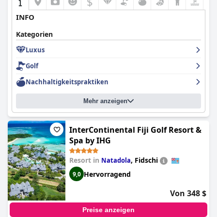
$
INFO
Kategorien
Luxus
Golf
Nachhaltigkeitspraktiken
Mehr anzeigen
InterContinental Fiji Golf Resort &
Spa by IHG
Resort in
,
Fidschi
Natadola
Hervorragend
9,0
Von 348 $
Preise anzeigen