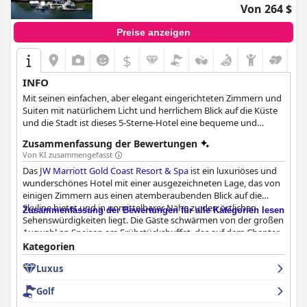
Von 264 $
Preise anzeigen
$
INFO
Mit seinen einfachen, aber elegant eingerichteten Zimmern und
Suiten mit natürlichem Licht und herrlichem Blick auf die Küste
und die Stadt ist dieses 5-Sterne-Hotel eine bequeme und
luxuriöse Wahl, egal ob Sie mit der Familie, mit Ihrem Partner
Zusammenfassung der Bewertungen
oder aus geschäftlichen Gründen unterwegs sind.
Von KI zusammengefasst
Das
JW Marriott Gold Coast Resort & Spa
ist ein luxuriöses und
wunderschönes Hotel mit einer ausgezeichneten Lage, das von
einigen Zimmern aus einen atemberaubenden Blick auf die
Skyline bietet und in unmittelbarer Nähe zu den örtlichen
Zusammenfassung der Bewertungen für alle Kategorien lesen
Sehenswürdigkeiten liegt. Die Gäste schwärmen von der großen
Auswahl an Speisen am Frühstücksbuffet, das auf dem Chapter
& Verse Deck serviert wird. Die Zimmer sind gut ausgestattet
Kategorien
und komfortabel, und die Gäste schätzen die modernen
Luxus
Annehmlichkeiten wie den mit Google Chrome verbundenen
Fernseher. Das Personal des Hotels ist außergewöhnlich,
Golf
freundlich, hilfsbereit und aufmerksam und gibt den Gästen das
Gefühl, willkommen zu sein und umsorgt zu werden. Der