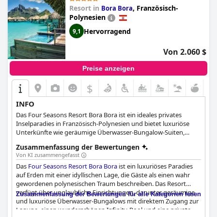
Resort in
,
Französisch-
Bora Bora
Polynesien
Hervorragend
9,1
Von 2.060 $
Preise anzeigen
$
INFO
Das Four Seasons Resort Bora Bora ist ein ideales privates
Inselparadies in Französisch-Polynesien und bietet luxuriöse
Unterkünfte wie geräumige Überwasser-Bungalow-Suiten,
Villen am Strand und spezielle Überwasser-Bungalows mit
Zusammenfassung der Bewertungen
Tauchbecken. Das Resort verfügt über eine Reihe von
Von KI zusammengefasst
Annehmlichkeiten wie ein Spa, 24-Stunden-Restaurants,
Das
Four Seasons Resort Bora Bora
ist ein luxuriöses Paradies
mehrsprachige Concierges, familienfreundliche Aktivitäten,
auf Erden mit einer idyllischen Lage, die Gäste als einen wahr
luxuriöse Badeprodukte und vieles mehr. Die Gäste können
gewordenen polynesischen Traum beschreiben. Das Resort
Unterwasseraktivitäten wie Schnorchel- und Tauchexpeditionen
verfügt über unglaubliche Einrichtungen, darunter geräumige
genießen oder an einem Wellness-Erlebnis teilnehmen, das von
Zusammenfassung der Bewertungen für alle Kategorien lesen
und luxuriöse Überwasser-Bungalows mit direktem Zugang zur
internationalen Wellness-Experten geleitet wird. Das Resort
Lagune, einen wunderschönen Infinity-Pool und eine private
bietet auch Ausflüge wie Schnorchelsafaris,