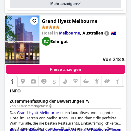
sind ein absolutes Highlight. Der Privatstrand und die Nähe zum
Mehr anzeigen
Mindil Beach Market sind zusätzliche Pluspunkte, auch wenn
der Lärm vom Pool ein Problem darstellen kann. Während
einige Gäste Probleme mit dem Casino hatten, sind die meisten
Grand Hyatt Melbourne
Bewertungen des Casinos positiv.
Hotel in
,
Australien
Melbourne
Sehr gut
8,7
Von 218 $
Preise anzeigen
$
INFO
Zusammenfassung der Bewertungen
Von KI zusammengefasst
Das
Grand Hyatt Melbourne
ist ein luxuriöses und elegantes
Hotel im Herzen von Melbournes CBD und damit die perfekte
Wahl für alle, die die besten Restaurants, Einkaufsmöglichkeiten
und Sehenswürdigkeiten der Stadt erkunden möchten. Die
Zusammenfassung der Bewertungen für alle Kategorien lesen