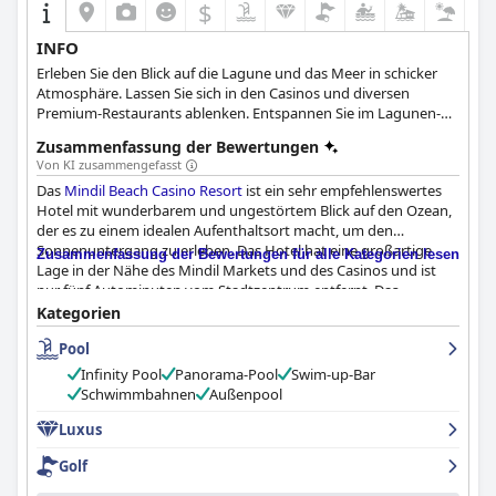
für den Taxidienst und die teuren Essensangebote vor Ort.
$
Nichtsdestotrotz ist das
Radisson Blu Resort Fiji
ein
fantastisches Resort, das alle Voraussetzungen für einen
INFO
erholsamen und angenehmen Aufenthalt bietet.
Erleben Sie den Blick auf die Lagune und das Meer in schicker
Atmosphäre. Lassen Sie sich in den Casinos und diversen
Premium-Restaurants ablenken. Entspannen Sie im Lagunen-
Spa und im Pool. Ihr Aufenthalt im Mindil Beach Casino und
Zusammenfassung der Bewertungen
Resort wird von Luxus und wertvoller Erinnerung sein.
Von KI zusammengefasst
Das
Mindil Beach Casino Resort
ist ein sehr empfehlenswertes
Hotel mit wunderbarem und ungestörtem Blick auf den Ozean,
der es zu einem idealen Aufenthaltsort macht, um den
Sonnenuntergang zu erleben. Das Hotel hat eine großartige
Zusammenfassung der Bewertungen für alle Kategorien lesen
Lage in der Nähe des Mindil Markets und des Casinos und ist
nur fünf Autominuten vom Stadtzentrum entfernt. Das
Frühstücksangebot ist großartig und der Tischservice trägt zum
Kategorien
Gesamterlebnis bei. Die Möglichkeiten zum Abendessen sind
Pool
fantastisch, vor allem im Restaurant Vue, und die Gäste
schätzen das ausgezeichnete Personal, die Speisen und die
Infinity Pool
Panorama-Pool
Swim-up-Bar
günstigen Preise. Das Hotel verfügt über komfortable und
Schwimmbahnen
Außenpool
saubere Zimmer, auch wenn einige der Meinung sind, dass sie
veraltet und renovierungsbedürftig sind. Einige Gäste sind von
Luxus
der Sauberkeit der Zimmer beeindruckt, andere wiederum sind
Golf
der Meinung, dass die Zimmer sauber und makellos sind. Das
Hotelpersonal ist sehr freundlich und hilfsbereit und die Pools