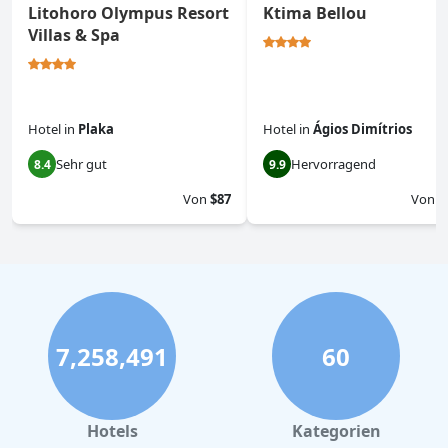
Litohoro Olympus Resort
Ktima Bellou
Villas & Spa
Hotel
in
Plaka
Hotel
in
Ágios Dimítrios
Sehr gut
Hervorragend
8.4
9.9
Von
$87
Von
$
7,258,491
60
Hotels
Kategorien