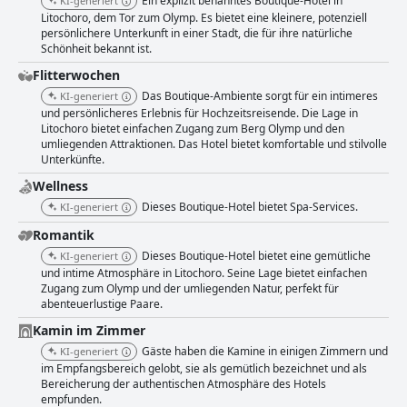
Ein explizit benanntes Boutique-Hotel in
KI-generiert
in Litochoro sehr.
Litochoro, dem Tor zum Olymp. Es bietet eine kleinere, potenziell
persönlichere Unterkunft in einer Stadt, die für ihre natürliche
Schönheit bekannt ist.
Flitterwochen
Das Boutique-Ambiente sorgt für ein intimeres
KI-generiert
und persönlicheres Erlebnis für Hochzeitsreisende. Die Lage in
Litochoro bietet einfachen Zugang zum Berg Olymp und den
umliegenden Attraktionen. Das Hotel bietet komfortable und stilvolle
Unterkünfte.
Wellness
Dieses Boutique-Hotel bietet Spa-Services.
KI-generiert
Romantik
Dieses Boutique-Hotel bietet eine gemütliche
KI-generiert
und intime Atmosphäre in Litochoro. Seine Lage bietet einfachen
Zugang zum Olymp und der umliegenden Natur, perfekt für
abenteuerlustige Paare.
Kamin im Zimmer
Gäste haben die Kamine in einigen Zimmern und
KI-generiert
im Empfangsbereich gelobt, sie als gemütlich bezeichnet und als
Bereicherung der authentischen Atmosphäre des Hotels
empfunden.