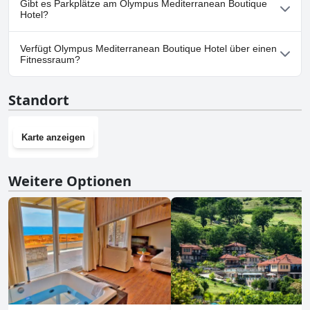
Gibt es Parkplätze am Olympus Mediterranean Boutique
Hunde.
Hotel?
Nein, im Olympus Mediterranean Boutique Hotel gibt es keine
Verfügt Olympus Mediterranean Boutique Hotel über einen
Parkmöglichkeiten.
Fitnessraum?
Nein, Olympus Mediterranean Boutique Hotel hat keinen
Standort
Fitnessraum.
Karte anzeigen
Weitere Optionen