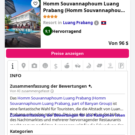
Homm Souvannaphoum Luang
Prabang (Homm Souvannaphoum
Luang Prabang, part of Banyan
Resort in
Luang Prabang
Group)
Hervorragend
9,1
Von 96 $
Preise anzeigen
$
INFO
Zusammenfassung der Bewertungen
Von KI zusammengefasst
Das
Homm Souvannaphoum Luang Prabang (Homm
Souvannaphoum Luang Prabang, part of Banyan Group)
ist
eine fantastische Wahl für Touristen, die die Altstadt von Luang
Prabang erkunden möchten. Die Lage des Hotels in der Nähe
Zusammenfassung der Bewertungen für alle Kategorien lesen
des Nachtmarktes und mehrerer hervorragender Restaurants
macht es zum perfekten Ausgangspunkt für die Erkundung der
Stadt. Das Frühstück ist mit seiner frischen und
Kategorien