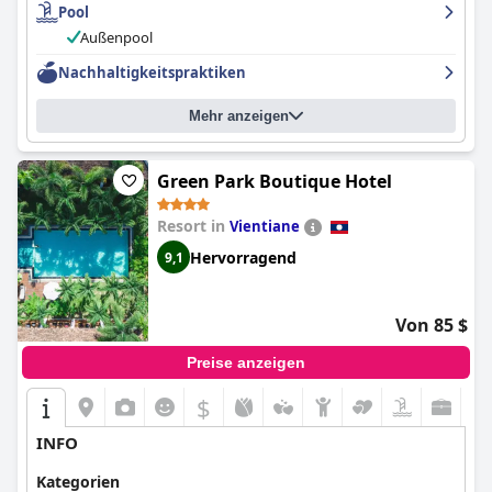
Pool
dekoriert und bieten außergewöhnlichen Komfort für einen
entspannten Aufenthalt. Das Personal ist außergewöhnlich und
Außenpool
wird von vielen Gästen als freundlich, nett und hilfsbereit
Nachhaltigkeitspraktiken
beschrieben, die sich mehr als nur Mühe geben, um den Gästen
den bestmöglichen Aufenthalt zu ermöglichen. Trotz einiger
kleinerer Beschwerden über Lärm und harte Betten ist die
La
Mehr anzeigen
Folie Lodge
ein Muss für alle, die ein kulinarisches Erlebnis in
einer atemberaubenden Umgebung und einem charmanten
Ambiente suchen.
Green Park Boutique Hotel
Resort in
Vientiane
Hervorragend
9,1
Von 85 $
Preise anzeigen
$
INFO
Kategorien