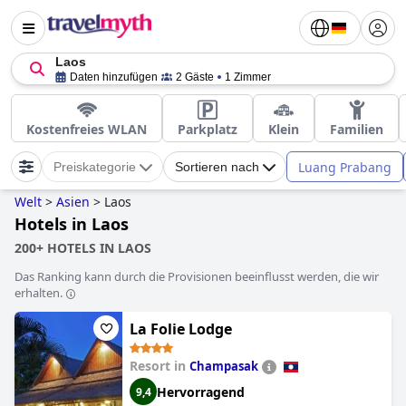
Laos
Daten hinzufügen
2 Gäste
1 Zimmer
Kostenfreies WLAN
Parkplatz
Klein
Familien
Luang Prabang
Preiskategorie
Sortieren nach
Welt
>
Asien
>
Laos
Hotels in Laos
200+ HOTELS IN LAOS
Das Ranking kann durch die Provisionen beeinflusst werden, die wir
erhalten.
La Folie Lodge
Resort in
Champasak
Hervorragend
9,4