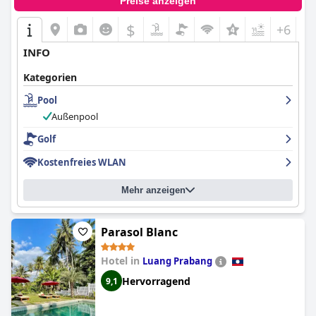
Preise anzeigen
$
+6
INFO
Kategorien
Pool
Außenpool
Golf
Kostenfreies WLAN
Mehr anzeigen
Parasol Blanc
Hotel in
Luang Prabang
Hervorragend
9,1