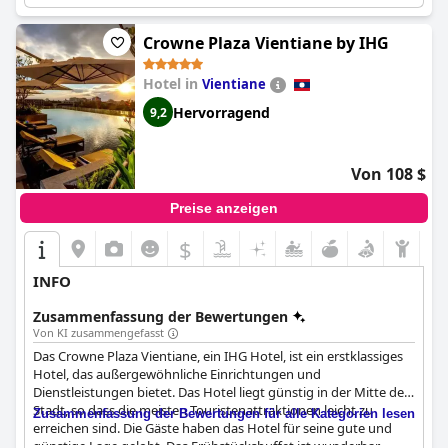
Crowne Plaza Vientiane by IHG
Hotel in
Vientiane
Hervorragend
9,2
Von 108 $
Preise anzeigen
$
INFO
Zusammenfassung der Bewertungen
Von KI zusammengefasst
Das Crowne Plaza Vientiane, ein IHG Hotel, ist ein erstklassiges
Hotel, das außergewöhnliche Einrichtungen und
Dienstleistungen bietet. Das Hotel liegt günstig in der Mitte der
Stadt, so dass die meisten Touristenattraktionen leicht zu
Zusammenfassung der Bewertungen für alle Kategorien lesen
erreichen sind. Die Gäste haben das Hotel für seine gute und
günstige Lage gelobt. Das Frühstücksbuffet ist wunderbar,