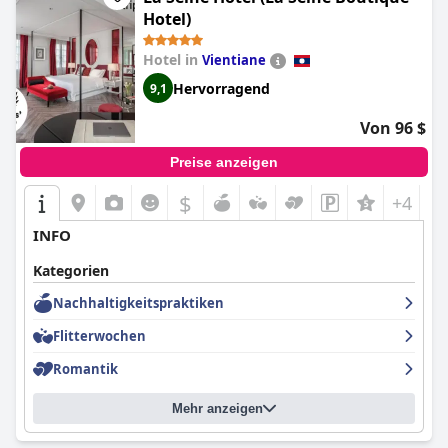
suchen, ist das
Le Sen Boutique Hotel
das perfekte Ziel.
Hotel)
Hotel in
Vientiane
Hervorragend
9,1
Von 96 $
Preise anzeigen
$
+4
INFO
Kategorien
Nachhaltigkeitspraktiken
Flitterwochen
Romantik
Mehr anzeigen