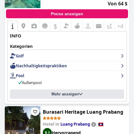
Von 64 $
Preise anzeigen
$
+4
INFO
Kategorien
Golf
Nachhaltigkeitspraktiken
Pool
Außenpool
Mehr anzeigen
Burasari Heritage Luang Prabang
Hotel in
Luang Prabang
Hervorragend
9,1