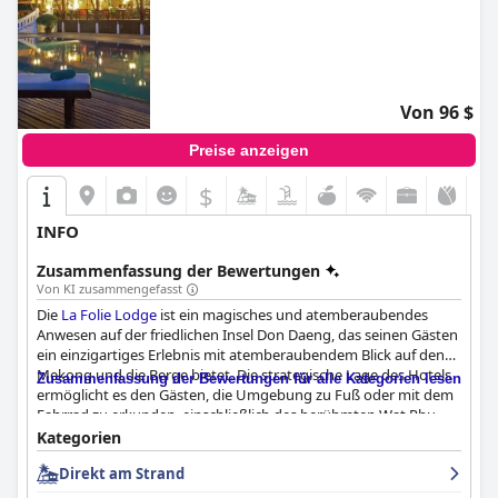
Von 96 $
Preise anzeigen
$
INFO
Zusammenfassung der Bewertungen
Von KI zusammengefasst
Die
La Folie Lodge
ist ein magisches und atemberaubendes
Anwesen auf der friedlichen Insel Don Daeng, das seinen Gästen
ein einzigartiges Erlebnis mit atemberaubendem Blick auf den
Mekong und die Berge bietet. Die strategische Lage des Hotels
Zusammenfassung der Bewertungen für alle Kategorien lesen
ermöglicht es den Gästen, die Umgebung zu Fuß oder mit dem
Fahrrad zu erkunden, einschließlich des berühmten Wat Phu-
Tempels. Das Restaurant serviert köstliche Speisen mit einer
Kategorien
schönen Auswahl an Weinen, und der französische Einfluss des
Direkt am Strand
Küchenchefs führt zu einer leicht überarbeiteten lokalen Küche.
Die Zimmer sind riesig, gut eingerichtet und geschmackvoll