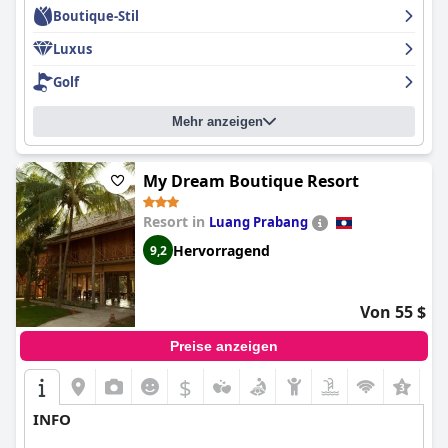
Boutique-Stil
Luxus
Golf
Mehr anzeigen
My Dream Boutique Resort
Resort in
Luang Prabang
Hervorragend
9,2
Von 55 $
Preise anzeigen
$
INFO