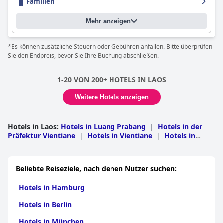
Familien
sich die Gäste wie zu Hause fühlen. Gäste empfehlen einen
Aufenthalt im
Maison Dalabua
sehr und loben das fabelhafte,
Mehr anzeigen
freundliche und hilfsbereite Personal.
*Es können zusätzliche Steuern oder Gebühren anfallen. Bitte überprüfen
Sie den Endpreis, bevor Sie Ihre Buchung abschließen.
1-20 VON 200+ HOTELS IN LAOS
Weitere Hotels anzeigen
Hotels in Laos
:
Hotels in Luang Prabang
|
Hotels in der
Präfektur Vientiane
|
Hotels in Vientiane
|
Hotels in
Champasak
|
Hotels in Khammouan
|
Hotels in
Oudomxai
|
Hotels in Savannakhet
|
Hotels in
Bokeo
|
Hotels in Louang Namtha
|
Hotels in
Beliebte Reiseziele, nach denen Nutzer suchen:
Xiangkhoang
|
Hotels in Saravan
|
Hotels in
Bolikhamxai
|
Hotels in Xaignabouri
|
Hotels in
Hotels in Hamburg
Xekong
|
Hotels in Nong Khai
Hotels in Berlin
Hotels in München