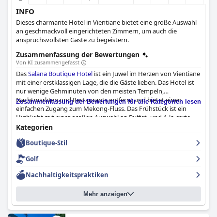
INFO
Dieses charmante Hotel in Vientiane bietet eine große Auswahl
an geschmackvoll eingerichteten Zimmern, um auch die
anspruchsvollsten Gäste zu begeistern.
Zusammenfassung der Bewertungen
Von KI zusammengefasst
Das
Salana Boutique Hotel
ist ein Juwel im Herzen von Vientiane
mit einer erstklassigen Lage, die die Gäste lieben. Das Hotel ist
nur wenige Gehminuten von den meisten Tempeln,
Nachtmärkten und Restaurants entfernt und bietet einen
Zusammenfassung der Bewertungen für alle Kategorien lesen
einfachen Zugang zum Mekong-Fluss. Das Frühstück ist ein
Highlight mit einer großen Auswahl an Buffet- und A-la-carte-
Optionen, schön präsentiert und mit viel Liebe zum Detail
Kategorien
zubereitet. Die Zimmer sind stilvoll und komfortabel mit
Boutique-Stil
bequemen und geräumigen Betten und das Hotel legt großen
Wert auf Sauberkeit. Das Personal wird immer wieder für seine
Golf
Freundlichkeit, Hilfsbereitschaft und Professionalität gelobt und
schafft eine einladende Atmosphäre, die die Gäste zu schätzen
Nachhaltigkeitspraktiken
wissen. Insgesamt bietet das
Salana Boutique Hotel
ein
hervorragendes Preis-Leistungs-Verhältnis und ausgezeichnete
Mehr anzeigen
Annehmlichkeiten.