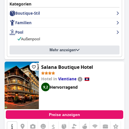
Kategorien
Boutique-Stil
Familien
Pool
Außenpool
Mehr anzeigen
Salana Boutique Hotel
Hotel in
Vientiane
Hervorragend
9,2
Preise anzeigen
$
+5