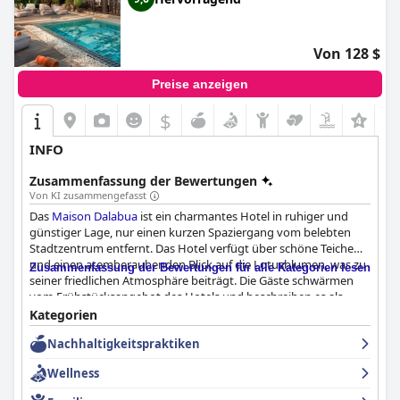
Von 128 $
Preise anzeigen
$
INFO
Zusammenfassung der Bewertungen
Von KI zusammengefasst
Das
Maison Dalabua
ist ein charmantes Hotel in ruhiger und
günstiger Lage, nur einen kurzen Spaziergang vom belebten
Stadtzentrum entfernt. Das Hotel verfügt über schöne Teiche
und einen atemberaubenden Blick auf die Lotusblumen, was zu
Zusammenfassung der Bewertungen für alle Kategorien lesen
seiner friedlichen Atmosphäre beiträgt. Die Gäste schwärmen
vom Frühstücksangebot des Hotels und beschreiben es als
superlecker und erstaunlich mit großartigen Optionen. Die
Kategorien
Zimmer sind makellos und mit einer stilvollen Kombination aus
Nachhaltigkeitspraktiken
modernen und traditionellen Möbeln eingerichtet. Das Hotel
bietet verschiedene Zimmeroptionen, darunter Bungalows mit
Wellness
Blick auf den UNESCO-Lotusteich und Zimmer mit Balkon und
Poolblick. Das Personal ist außergewöhnlich und tut alles, damit