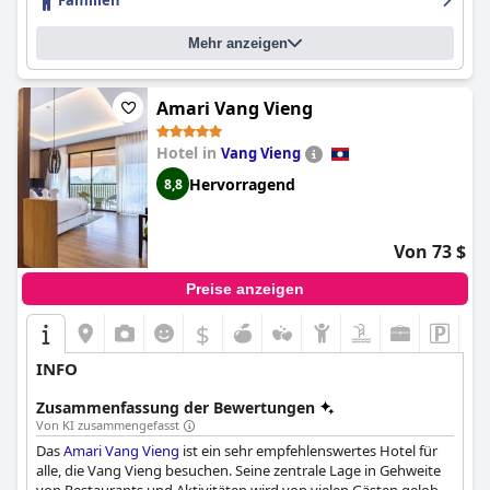
Familien
Prabang
ein wunderbares Hotel mit einer erstklassigen Lage,
schönen Zimmern und außergewöhnlichem Personal.
Mehr anzeigen
Amari Vang Vieng
Hotel in
Vang Vieng
Hervorragend
8,8
Von 73 $
Preise anzeigen
$
INFO
Zusammenfassung der Bewertungen
Von KI zusammengefasst
Das
Amari Vang Vieng
ist ein sehr empfehlenswertes Hotel für
alle, die Vang Vieng besuchen. Seine zentrale Lage in Gehweite