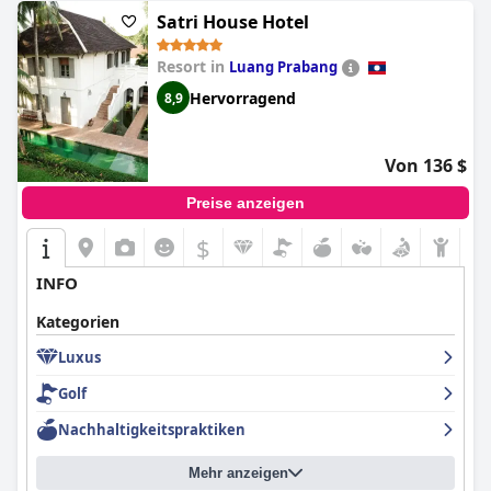
Satri House Hotel
Resort in
Luang Prabang
Hervorragend
8,9
Von 136 $
Preise anzeigen
$
INFO
Kategorien
Luxus
Golf
Nachhaltigkeitspraktiken
Mehr anzeigen