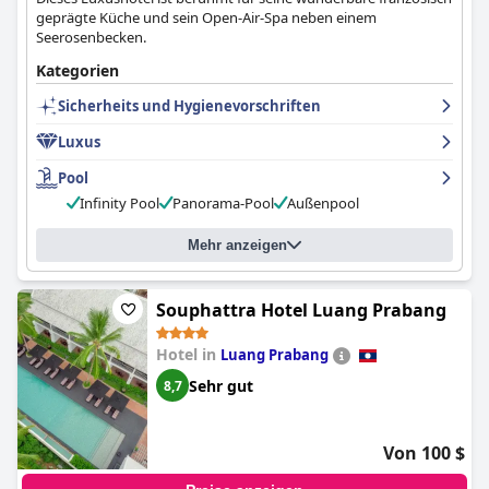
geprägte Küche und sein Open-Air-Spa neben einem
Seerosenbecken.
Kategorien
Sicherheits und Hygienevorschriften
Luxus
Pool
Infinity Pool
Panorama-Pool
Außenpool
Mehr anzeigen
Souphattra Hotel Luang Prabang
Hotel in
Luang Prabang
Sehr gut
8,7
Von 100 $