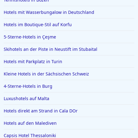
Hotels auf Bali
Hotels mit Wasserbungalow in Deutschland
Hotels im Sauerland
Hotels im Boutique-Stil auf Korfu
Hotels in Bardolino
5-Sterne-Hotels in Çeşme
Hotels auf den Malediven
Hotels in Brühl
Skihotels an der Piste in Neustift im Stubaital
Hotels in Mannheim
Hotels mit Parkplatz in Turin
Hotels in Ingolstadt
Kleine Hotels in der Sächsischen Schweiz
Hotels in Aschaffenburg
4-Sterne-Hotels in Burg
Hotels in Ramsau im Zillertal
Luxushotels auf Malta
Hotels in Bad Tölz
Hotels in Basel
Hotels direkt am Strand in Cala DOr
Hotels in Detmold
Hotels auf den Malediven
Hotels in Oberwiesenthal
Capsis Hotel Thessaloniki