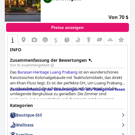
Von 70 $
Preise anzeigen
$
+3
INFO
Zusammenfassung der Bewertungen
Von KI zusammengefasst
Das
Burasari Heritage Luang Prabang
ist ein wunderschönes
französisches Kolonialgebäude mit Teakholzmöbeln, das direkt
am Khan-Fluss liegt. Es ist der perfekte Ort, um Luang Prabang
zu erkunden und die schöne Aussicht auf den Kanal und die
Zusammenfassung der Bewertungen für alle Kategorien lesen
umliegende Bergkulisse zu genießen. Die Zimmer sind
geräumig, gut ausgestattet und charmant, mit bequemen
Betten und ausgezeichneten Annehmlichkeiten. Das Personal ist
Kategorien
außergewöhnlich, mit herausragenden Mitarbeitern wie
Boutique-Stil
Phaeng, die alles tun, um den Gästen einen tollen Aufenthalt zu
ermöglichen. Das Personal ist freundlich, zuvorkommend und
Wellness
sehr entgegenkommend, was zu einem unvergesslichen
Erlebnis führt. Insgesamt ist das
Burasari Heritage Luang