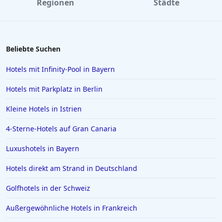
Regionen
Städte
Hotels auf Fuerteventura
Hotels in Europa
Hotels in Fulda
Beliebte Suchen
Hotels in Goslar
Hotels mit Infinity-Pool in Bayern
Hotels auf Bali
Hotels mit Parkplatz in Berlin
Hotels im Sauerland
Kleine Hotels in Istrien
Hotels in Bardolino
4-Sterne-Hotels auf Gran Canaria
Hotels auf den Malediven
Hotels in Brühl
Luxushotels in Bayern
Hotels in Mannheim
Hotels direkt am Strand in Deutschland
Hotels in Ingolstadt
Golfhotels in der Schweiz
Hotels in Aschaffenburg
Außergewöhnliche Hotels in Frankreich
Hotels in Ramsau im Zillertal