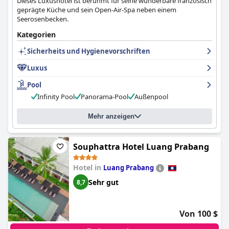
Dieses Luxushotel ist berühmt für seine wunderbare französisch
geprägte Küche und sein Open-Air-Spa neben einem
Seerosenbecken.
Kategorien
Sicherheits und Hygienevorschriften
Luxus
Pool
Infinity Pool
Panorama-Pool
Außenpool
Mehr anzeigen
Souphattra Hotel Luang Prabang
Hotel in
Luang Prabang
Sehr gut
8,7
Von 100 $