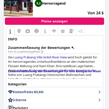
Hervorragend
9,2
Von 24 $
Preise anzeigen
$
+5
INFO
Zusammenfassung der Bewertungen
Von KI zusammengefasst
Die
Luang Prabang Villa Sirikili River View
wird hoch gelobt für
ihr hervorragendes Unterkunftserlebnis an den malerischen
Flüssen Mekong und Nam Khan. Ihre tadellose Lage bietet
einen ruhigen Rückzugsort und ist gleichzeitig günstig in der
Zusammenfassung der Bewertungen für alle Kategorien lesen
Nähe von Luang Prabangs historischen Wahrzeichen und
lebhaften städtischen Attraktionen gelegen. Die ruhige
Umgebung und die Erreichbarkeit von kulturellen Stätten und
Kategorien
lokalen Restaurants machen sie zu einem idealen Ort für
Kostenfreies WLAN
Reisende, die sowohl Entspannung als auch Erkundung suchen.
3-Sterne
Das Frühstück in der Villa wird für seine Qualität und Frische mit
einer Vielzahl von Gerichten, darunter köstliche Pfannkuchen
Parkplatz