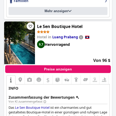
Familien
Prabang
ein wunderbares Hotel mit einer erstklassigen Lage,
schönen Zimmern und außergewöhnlichem Personal.
Mehr anzeigen
Le Sen Boutique Hotel
Hotel in
Luang Prabang
Hervorragend
9,7
Von 96 $
Preise anzeigen
$
INFO
Zusammenfassung der Bewertungen
Von KI zusammengefasst
Das
Le Sen Boutique Hotel
ist ein charmantes und gut
gestaltetes Boutique-Hotel in einer günstigen und ruhigen Lage