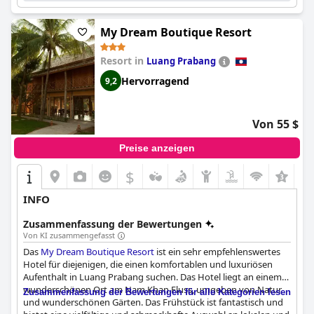
My Dream Boutique Resort
Resort in
Luang Prabang
Hervorragend
9,2
Von 55 $
Preise anzeigen
$
INFO
Zusammenfassung der Bewertungen
Von KI zusammengefasst
Das
My Dream Boutique Resort
ist ein sehr empfehlenswertes
Hotel für diejenigen, die einen komfortablen und luxuriösen
Aufenthalt in Luang Prabang suchen. Das Hotel liegt an einem
wunderschönen Ort am Nam Khan Fluss, umgeben von Natur
Zusammenfassung der Bewertungen für alle Kategorien lesen
und wunderschönen Gärten. Das Frühstück ist fantastisch und