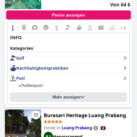
Von 64 $
Preise anzeigen
$
+4
INFO
Kategorien
Golf
Nachhaltigkeitspraktiken
Pool
Außenpool
Mehr anzeigen
Burasari Heritage Luang Prabang
Hotel in
Luang Prabang
Hervorragend
9,1