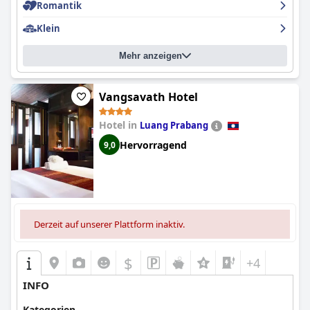
exzellenten Service suchen, sehr zu empfehlen ist. Ihre
Romantik
außergewöhnliche Lage, das hochwertige Frühstück, die
wunderschön eingerichteten Zimmer und das engagierte
Klein
Personal sorgen zusammen für einen unvergesslichen und
angenehmen Aufenthalt.
Mehr anzeigen
Vangsavath Hotel
Hotel in
Luang Prabang
Hervorragend
9,0
Derzeit auf unserer Plattform inaktiv.
$
+4
INFO
Kategorien