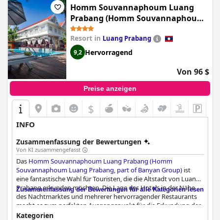
Homm Souvannaphoum Luang
Prabang (Homm Souvannaphoum
Luang Prabang, part of Banyan
Resort in
Luang Prabang
Group)
Hervorragend
9,2
Von 96 $
Preise anzeigen
$
INFO
Zusammenfassung der Bewertungen
Von KI zusammengefasst
Das
Homm Souvannaphoum Luang Prabang (Homm
Souvannaphoum Luang Prabang, part of Banyan Group)
ist
eine fantastische Wahl für Touristen, die die Altstadt von Luang
Prabang erkunden möchten. Die Lage des Hotels in der Nähe
Zusammenfassung der Bewertungen für alle Kategorien lesen
des Nachtmarktes und mehrerer hervorragender Restaurants
macht es zum perfekten Ausgangspunkt für die Erkundung der
Stadt. Das Frühstück ist mit seiner frischen und
Kategorien