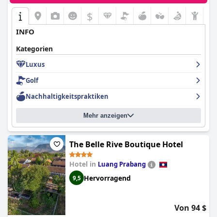
$
INFO
Kategorien
Luxus
Golf
Nachhaltigkeitspraktiken
Mehr anzeigen
The Belle Rive Boutique Hotel
Hotel in
Luang Prabang
Hervorragend
9,5
Von 94 $