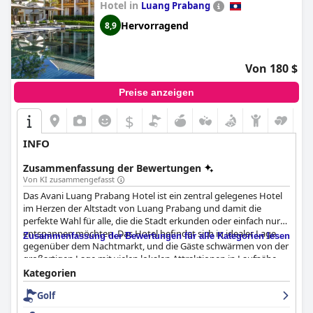
Hotel in
Luang Prabang
Hervorragend
8,9
Von 180 $
Preise anzeigen
$
INFO
Zusammenfassung der Bewertungen
Von KI zusammengefasst
Das Avani Luang Prabang Hotel ist ein zentral gelegenes Hotel
im Herzen der Altstadt von Luang Prabang und damit die
perfekte Wahl für alle, die die Stadt erkunden oder einfach nur
entspannen möchten. Das Hotel befindet sich in idealer Lage
Zusammenfassung der Bewertungen für alle Kategorien lesen
gegenüber dem Nachtmarkt, und die Gäste schwärmen von der
großartigen Lage mit vielen lokalen Attraktionen in Laufnähe.
Das Frühstücksangebot mit einem ausgezeichneten Buffet, das
Kategorien
sowohl asiatische als auch westliche Speisen enthält, wird sehr
Golf
gelobt. Die Zimmer sind im Allgemeinen sehr gut und sauber,
das Personal ist freundlich und einige Zimmer verfügen über