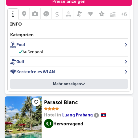
Preise anzeigen
$
+6
INFO
Kategorien
Pool
Außenpool
Golf
Kostenfreies WLAN
Mehr anzeigen
Parasol Blanc
Hotel in
Luang Prabang
Hervorragend
9,1