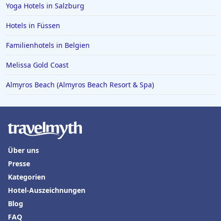
Yoga Hotels in Salzburg
Hotels in Bad Tölz
Hotels in Basel
Hotels in Füssen
Hotels in Detmold
Familienhotels in Belgien
Hotels in Oberwiesenthal
Melissa Gold Coast
Almyros Beach (Almyros Beach Resort & Spa)
Über uns
Presse
Kategorien
Hotel-Auszeichnungen
Blog
FAQ