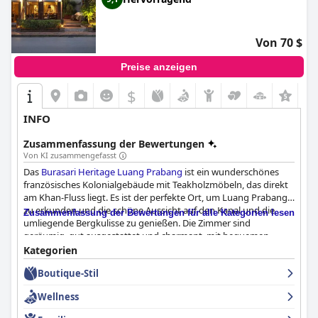
Von 70 $
Preise anzeigen
$
+3
INFO
Zusammenfassung der Bewertungen
Von KI zusammengefasst
Das
Burasari Heritage Luang Prabang
ist ein wunderschönes
französisches Kolonialgebäude mit Teakholzmöbeln, das direkt
am Khan-Fluss liegt. Es ist der perfekte Ort, um Luang Prabang
zu erkunden und die schöne Aussicht auf den Kanal und die
Zusammenfassung der Bewertungen für alle Kategorien lesen
umliegende Bergkulisse zu genießen. Die Zimmer sind
geräumig, gut ausgestattet und charmant, mit bequemen
Betten und ausgezeichneten Annehmlichkeiten. Das Personal ist
Kategorien
außergewöhnlich, mit herausragenden Mitarbeitern wie
Boutique-Stil
Phaeng, die alles tun, um den Gästen einen tollen Aufenthalt zu
ermöglichen. Das Personal ist freundlich, zuvorkommend und
Wellness
sehr entgegenkommend, was zu einem unvergesslichen
Erlebnis führt. Insgesamt ist das
Burasari Heritage Luang