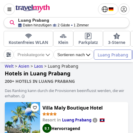
Luang Prabang
Daten hinzufügen
2 Gäste
1 Zimmer
Kostenfreies WLAN
Klein
Parkplatz
3-Sterne
Luang Prabang
Preiskategorie
Sortieren nach
Welt
>
Asien
>
Laos
>
Luang Prabang
Hotels in Luang Prabang
200+ HOTELS IN LUANG PRABANG
Das Ranking kann durch die Provisionen beeinflusst werden, die wir
erhalten.
Villa Maly Boutique Hotel
Resort in
Luang Prabang
Hervorragend
9,1