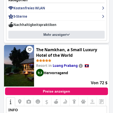
Kostenfreies WLAN
3-Sterne
Nachhaltigkeitspraktiken
Mehr anzeigen
The Namkhan, a Small Luxury
Hotel of the World
Resort in
Luang Prabang
Hervorragend
9,3
Von 72 $
Preise anzeigen
$
INFO