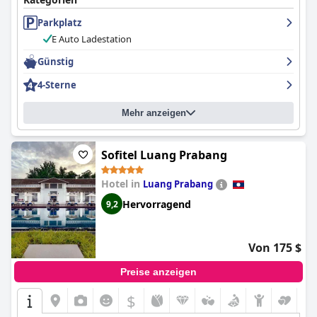
Parkplatz
E Auto Ladestation
Günstig
4-Sterne
Mehr anzeigen
Sofitel Luang Prabang
Hotel in
Luang Prabang
Hervorragend
9,2
Von 175 $
Preise anzeigen
$