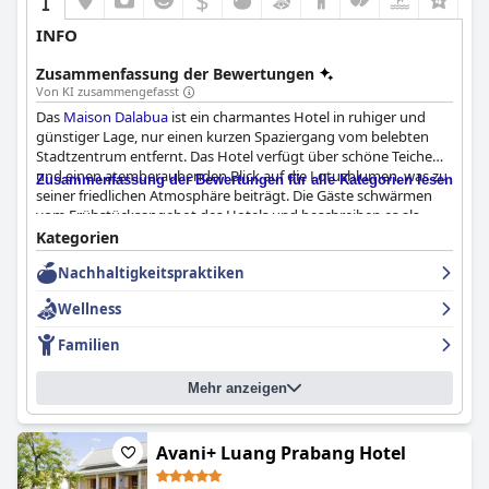
$
INFO
Zusammenfassung der Bewertungen
Von KI zusammengefasst
Das
Maison Dalabua
ist ein charmantes Hotel in ruhiger und
günstiger Lage, nur einen kurzen Spaziergang vom belebten
Stadtzentrum entfernt. Das Hotel verfügt über schöne Teiche
und einen atemberaubenden Blick auf die Lotusblumen, was zu
Zusammenfassung der Bewertungen für alle Kategorien lesen
seiner friedlichen Atmosphäre beiträgt. Die Gäste schwärmen
vom Frühstücksangebot des Hotels und beschreiben es als
superlecker und erstaunlich mit großartigen Optionen. Die
Kategorien
Zimmer sind makellos und mit einer stilvollen Kombination aus
Nachhaltigkeitspraktiken
modernen und traditionellen Möbeln eingerichtet. Das Hotel
bietet verschiedene Zimmeroptionen, darunter Bungalows mit
Wellness
Blick auf den UNESCO-Lotusteich und Zimmer mit Balkon und
Poolblick. Das Personal ist außergewöhnlich und tut alles, damit
Familien
sich die Gäste wie zu Hause fühlen. Gäste empfehlen einen
Aufenthalt im
Maison Dalabua
sehr und loben das fabelhafte,
Mehr anzeigen
freundliche und hilfsbereite Personal.
Avani+ Luang Prabang Hotel