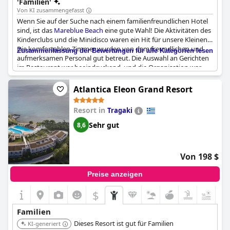
'Familien'
Von KI zusammengefasst
Wenn Sie auf der Suche nach einem familienfreundlichen Hotel
sind, ist das
Mareblue Beach
eine gute Wahl! Die Aktivitäten des
Kinderclubs und die Minidisco waren ein Hit für unsere Kleinen.
Die komfortablen Zimmer wurden von dem freundlichen und
Zusammenfassung der Bewertungen für alle Kategorien lesen
aufmerksamen Personal gut betreut. Die Auswahl an Gerichten
im Restaurant war beeindruckend, und die Organisation war
auch zu Stoßzeiten effizient. Das Hotel bietet für jeden etwas,
mit einem täglichen Animationsprogramm für Kinder und vielen
Atlantica Eleon Grand Resort
Aktivitäten für alle Altersgruppen. Wenn Sie mit kleinen Kindern
unterwegs sind, ist dies ein perfektes Ziel. Einziger
Resort in
Tragaki
Wermutstropfen: Einige Rezensenten waren der Meinung, dass
es mehr Aktivitäten speziell für Kinder hätte geben können, und
Sehr gut
8,6
einige fanden das Essen im Restaurant zu eintönig. Insgesamt
wurde das Hotel jedoch für seine Kinderfreundlichkeit hoch
gelobt.
Von 198 $
Preise anzeigen
$
Familien
Dieses Resort ist gut für Familien
KI-generiert