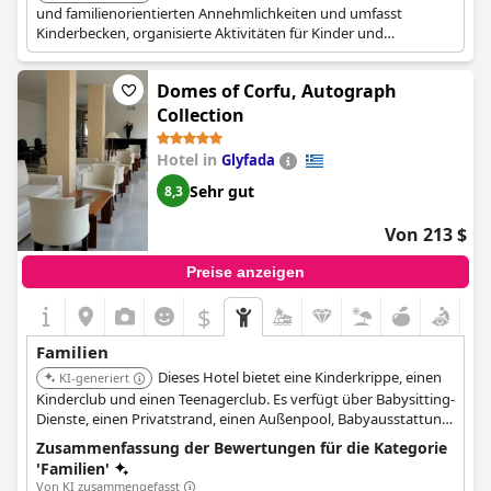
und familienorientierten Annehmlichkeiten und umfasst
Kinderbecken, organisierte Aktivitäten für Kinder und
geräumige Villen, die für Familien geeignet sind. Seine Lage
bietet einfachen Zugang zu Familienausflügen.
Domes of Corfu, Autograph
Collection
Hotel in
Glyfada
Sehr gut
8,3
Von 213 $
Preise anzeigen
$
Familien
Dieses Hotel bietet eine Kinderkrippe, einen
KI-generiert
Kinderclub und einen Teenagerclub. Es verfügt über Babysitting-
Dienste, einen Privatstrand, einen Außenpool, Babyausstattung,
Kinderaktivitäten, Familienabenteuer, einen Shuttle mit Babysitz
Zusammenfassung der Bewertungen für die Kategorie
und Restaurants.
'Familien'
Von KI zusammengefasst