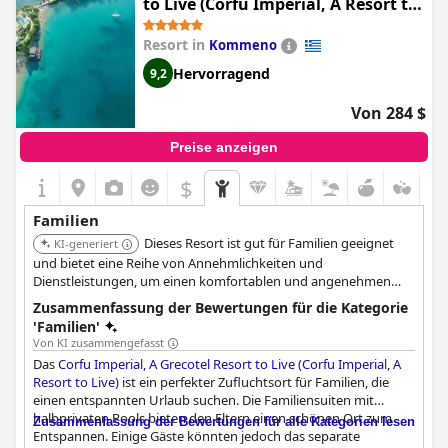
to Live (Corfu Imperial, A Resort to
Live)
Resort in
Kommeno
Hervorragend
9,2
Von 284 $
Preise anzeigen
$
Familien
Dieses Resort ist gut für Familien geeignet
KI-generiert
und bietet eine Reihe von Annehmlichkeiten und
Dienstleistungen, um einen komfortablen und angenehmen
Aufenthalt zu gewährleisten. Die Einrichtungen sind sowohl auf
Zusammenfassung der Bewertungen für die Kategorie
Erwachsene als auch auf Kinder ausgerichtet.
'Familien'
Von KI zusammengefasst
Das
Corfu Imperial, A Grecotel Resort to Live (Corfu Imperial, A
Resort to Live)
ist ein perfekter Zufluchtsort für Familien, die
einen entspannten Urlaub suchen. Die Familiensuiten mit
halbprivaten Pools bieten den Eltern einen schönen Ort zum
Zusammenfassung der Bewertungen für alle Kategorien lesen
Entspannen. Einige Gäste könnten jedoch das separate