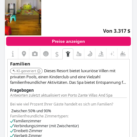
Von 3.317 $
Preise anzeigen
$
Familien
Dieses Resort bietet luxuriöse Villen mit
KI-generiert
privaten Pools, einen Kinderclub und eine Vielzahl
familienfreundlicher Aktivitäten. Das Spa bietet Entspannung für
Eltern, während Kinder mit speziellen Programmen unterhalten
Fragebogen
werden.
Antworten zuletzt aktualisiert von Porto Zante Villas And Spa
Bei wie viel Prozent Ihrer Gäste handelt es sich um Familien?
Zwischen 50% und 90%
Familienfreundliche Zimmertypen:
Familienzimmer
Verbindungszimmer (mit Zwischentür)
Dreibett-Zimmer
Vierbett-Zimmer