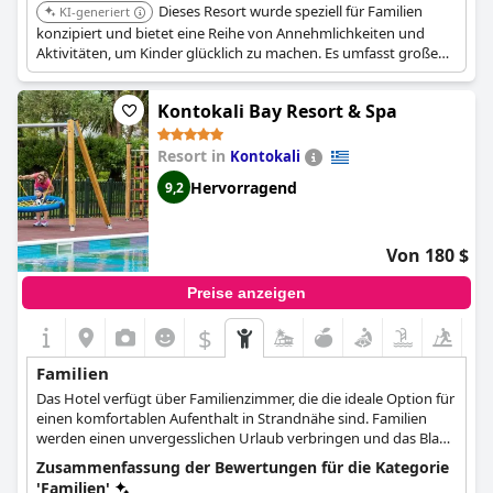
Dieses Resort wurde speziell für Familien
KI-generiert
konzipiert und bietet eine Reihe von Annehmlichkeiten und
Aktivitäten, um Kinder glücklich zu machen. Es umfasst große
Pools und Sportaktivitäten.
Kontokali Bay Resort & Spa
Resort in
Kontokali
Hervorragend
9,2
Von 180 $
Preise anzeigen
$
Familien
Das Hotel verfügt über Familienzimmer, die die ideale Option für
einen komfortablen Aufenthalt in Strandnähe sind. Familien
werden einen unvergesslichen Urlaub verbringen und das Blau
des Pools und des Meeres genießen, das perfekt mit dem Grün
Zusammenfassung der Bewertungen für die Kategorie
der üppigen Gärten des Hotels kombiniert ist. Der Mini-Club des
'Familien'