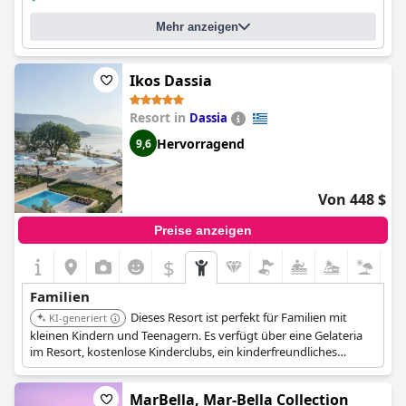
Ein-Zimmer-Appartment
Zwei-Zimmer-Appartment
Mehr anzeigen
Drei-Zimmer-Appartment
Kann das Babybett auch im Zimmer der Eltern aufgestellt werden?
Ja
Ikos Dassia
Resort in
Dassia
Hervorragend
9,6
Von 448 $
Preise anzeigen
$
Familien
Dieses Resort ist perfekt für Familien mit
KI-generiert
kleinen Kindern und Teenagern. Es verfügt über eine Gelateria
im Resort, kostenlose Kinderclubs, ein kinderfreundliches
Theater, Schwimmbäder, einen kleinen Wasserpark und einen
mit der Blauen Flagge ausgezeichneten Strand. Die kostenlose
MarBella, Mar-Bella Collection
Nutzung eines Mini oder Tesla zur Erkundung der Insel ist