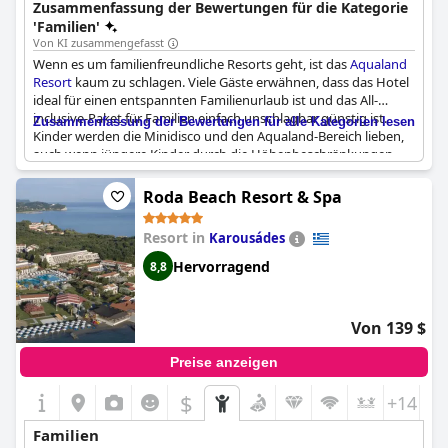
Zusammenfassung der Bewertungen für die Kategorie
'Familien'
Von KI zusammengefasst
Wenn es um familienfreundliche Resorts geht, ist das
Aqualand
Resort
kaum zu schlagen. Viele Gäste erwähnen, dass das Hotel
ideal für einen entspannten Familienurlaub ist und das All-
inclusive-Paket für Familien einfach unschlagbar günstig ist.
Zusammenfassung der Bewertungen für alle Kategorien lesen
Kinder werden die Minidisco und den Aqualand-Bereich lieben,
auch wenn jüngere Kinder durch die Höhenbeschränkungen
einiger Fahrgeschäfte frustriert sein könnten. Die Zimmer
könnten für größere Familien etwas zu klein sein, aber
Roda Beach Resort & Spa
insgesamt finden Familien mit Kindern hier alles, was sie
brauchen. Ihre Kleinen werden von morgens bis abends
Resort in
Karousádes
unterhalten, und viele Gäste berichten, dass es ihnen schwer
fällt, ihre Kinder zum Verlassen des Hotels zu bewegen. Kurzum,
Hervorragend
8,8
wenn Sie mit Kindern reisen, ist das
Aqualand Resort
wirklich der
richtige Ort für Sie.
Von 139 $
Preise anzeigen
$
+14
Familien