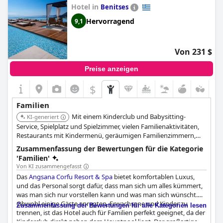
Kinderdisco ist ein Hit für die Jüngeren. Einige Gäste
Hotel in
Benitses
bemängelten jedoch, dass es nicht genügend Aktivitäten für
ältere Kinder gibt und dass einige Einrichtungen, wie der
Hervorragend
9,1
Minigolfplatz und der Babyclub, mehr Pflege benötigen. Das All-
inclusive-Angebot sowie der Kinderpool und der Spielplatz
machen das Hotel jedoch zu einem idealen Ort für einen
Von 231 $
Familienurlaub.
Preise anzeigen
$
Familien
Mit einem Kinderclub und Babysitting-
KI-generiert
Service, Spielplatz und Spielzimmer, vielen Familienaktivitäten,
Restaurants mit Kindermenü, geräumigen Familienzimmern,
Swimmingpools sowie viel Babyausstattung ist dieses Hotel
Zusammenfassung der Bewertungen für die Kategorie
ideal für Familien.
'Familien'
Von KI zusammengefasst
Das
Angsana Corfu Resort & Spa
bietet komfortablen Luxus,
und das Personal sorgt dafür, dass man sich um alles kümmert,
was man sich nur vorstellen kann und was man sich wünscht.
Obwohl einige Gäste anregten, Erwachsene und Kinder zu
Zusammenfassung der Bewertungen für alle Kategorien lesen
trennen, ist das Hotel auch für Familien perfekt geeignet, da der
Kinderclub direkt neben dem Hauptpool liegt. Der großartige