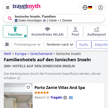
Ionische Inseln, Familien
Daten hinzufügen
2 Gäste
1 Zimmer
Familien
Kostenfreies WLAN
Pool
Außenpool
Korfu
Zakynth
Preiskategorie
Sortieren nach
Welt
>
Europa
>
Griechenland
>
Ionische Inseln
Familienhotels auf den Ionischen Inseln
200+ HOTELS AUF DEN IONISCHEN INSELN
Das Ranking kann durch die Provisionen beeinflusst werden, die wir
erhalten.
Porto Zante Villas And Spa
Resort in
Tragaki
0.0