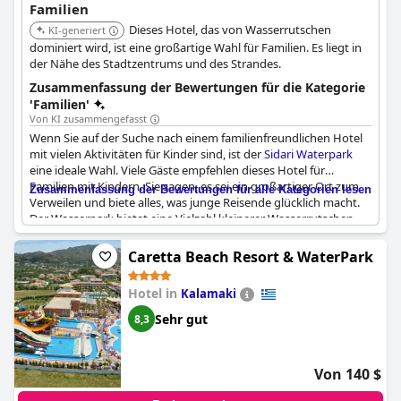
Familien
manchmal zu viele Kinder. Trotzdem ist das
Kontokali Bay Resort
Dieses Hotel, das von Wasserrutschen
& Spa
KI-generiert
auf jeden Fall eine Überlegung wert, wenn Sie einen
erholsamen Familienurlaub an einem schönen Ort verbringen
dominiert wird, ist eine großartige Wahl für Familien. Es liegt in
möchten.
der Nähe des Stadtzentrums und des Strandes.
Zusammenfassung der Bewertungen für die Kategorie
'Familien'
Von KI zusammengefasst
Wenn Sie auf der Suche nach einem familienfreundlichen Hotel
mit vielen Aktivitäten für Kinder sind, ist der
Sidari Waterpark
eine ideale Wahl. Viele Gäste empfehlen dieses Hotel für
Familien mit Kindern. Sie sagen, es sei ein großartiger Ort zum
Zusammenfassung der Bewertungen für alle Kategorien lesen
Verweilen und biete alles, was junge Reisende glücklich macht.
Der Wasserpark bietet eine Vielzahl kleinerer Wasserrutschen
und Becken für jüngere Kinder sowie größere Rutschen für
ältere Kinder. Außerdem gibt es einen Spielplatz und tägliche
Caretta Beach Resort & WaterPark
Unterhaltungsprogramme für Kinder. Die Gäste loben das Hotel
auch für seine Sauberkeit, das freundliche Personal und die
Hotel in
Kalamaki
insgesamt familienfreundliche Atmosphäre. Obwohl einige
Gäste erwähnen, dass es mehr Animation speziell für Kinder
Sehr gut
8,3
geben könnte, schwärmt die Mehrheit der Gäste von den
Einrichtungen des Hotels für Familien. Wenn Sie mit Kindern
unterwegs sind, könnte der
Sidari Waterpark
die perfekte Wahl
Von 140 $
für Ihren nächsten Urlaub sein.