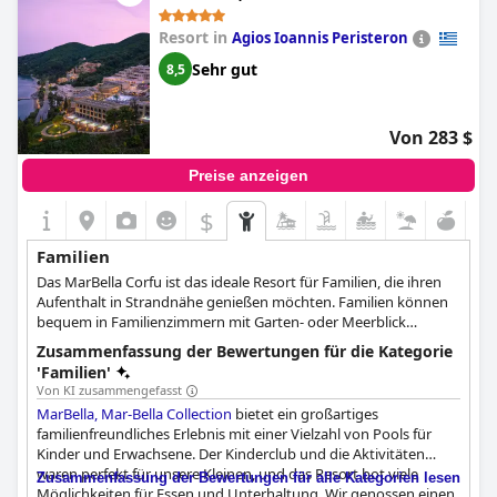
ebenfalls möglich.
Resort in
Agios Ioannis Peristeron
Sehr gut
8,5
Von 283 $
Preise anzeigen
$
Familien
Das MarBella Corfu ist das ideale Resort für Familien, die ihren
Aufenthalt in Strandnähe genießen möchten. Familien können
bequem in Familienzimmern mit Garten- oder Meerblick
untergebracht werden und an Aktivitäten wie Wassersport,
Zusammenfassung der Bewertungen für die Kategorie
Spielen, Minifußball, Darts und Tischspielen teilnehmen. Das
'Familien'
professionell ausgebildete Personal des Hotels organisiert
Von KI zusammengefasst
Aktivitäten für Kleinkinder, Kinder und Teenager. Die Kleinsten im
MarBella, Mar-Bella Collection
bietet ein großartiges
Alter von 4 Monaten bis 3 Jahren werden im Kids Planet des
familienfreundliches Erlebnis mit einer Vielzahl von Pools für
Hotels mit Sinnesspielen und Bastelarbeiten unterhalten. Kinder
Kinder und Erwachsene. Der Kinderclub und die Aktivitäten
ab 7 Jahren können an Töpfer- und Keramikkursen teilnehmen
waren perfekt für unsere Kleinen, und das Resort bot viele
Zusammenfassung der Bewertungen für alle Kategorien lesen
oder in den Robotics Labs gegen einen Aufpreis ihren eigenen
Möglichkeiten für Essen und Unterhaltung. Wir genossen einen