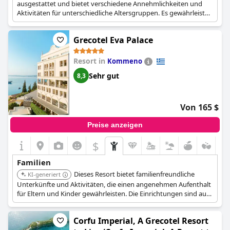
ausgestattet und bietet verschiedene Annehmlichkeiten und
Aktivitäten für unterschiedliche Altersgruppen. Es gewährleistet
einen komfortablen und unterhaltsamen Aufenthalt für alle
Familienmitglieder.
Grecotel Eva Palace
Resort in
Kommeno
Sehr gut
8,3
Von 165 $
Preise anzeigen
$
Familien
Dieses Resort bietet familienfreundliche
KI-generiert
Unterkünfte und Aktivitäten, die einen angenehmen Aufenthalt
für Eltern und Kinder gewährleisten. Die Einrichtungen sind auf
die Bedürfnisse von Familien zugeschnitten.
Corfu Imperial, A Grecotel Resort