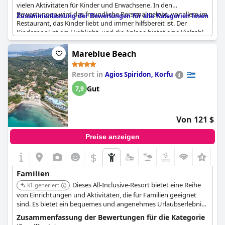
vielen Aktivitäten für Kinder und Erwachsene. In den
Bewertungen wird das freundliche Personal gelobt, vor allem im
Zusammenfassung der Bewertungen für alle Kategorien lesen
Restaurant, das Kinder liebt und immer hilfsbereit ist. Der
Kinderpool ist ein Highlight, und die Anlage bietet eine Vielzahl
von Aktivitäten und Einrichtungen für Kinder, darunter einen
Miniclub. Die Lage und die Einrichtungen sind ideal für Familien,
Mareblue Beach
und es gibt Superior-Familienzimmer und Zwei-Zimmer-
Bungalows. Die Rezensenten heben die wunderbaren
Resort in
Agios Spiridon, Korfu
Einrichtungen des Resorts für Familien mit Kindern hervor,
darunter Spielplätze, große Bereiche für Kinder und
Gut
7,9
Abendunterhaltung für alle Altersgruppen. Insgesamt ist das
Resort für Familien mit kleinen Kindern sehr zu empfehlen.
Von 121 $
Preise anzeigen
$
+9
Familien
Dieses All-Inclusive-Resort bietet eine Reihe
KI-generiert
von Einrichtungen und Aktivitäten, die für Familien geeignet
sind. Es bietet ein bequemes und angenehmes Urlaubserlebnis
mit All-Inclusive-Annehmlichkeiten.
Zusammenfassung der Bewertungen für die Kategorie