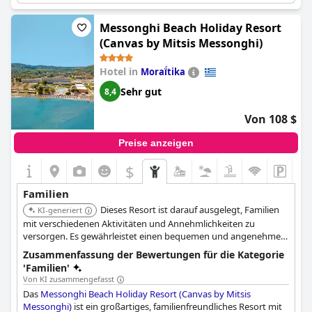
Kinderclub bietet den Kindern einen sicheren und
unterhaltsamen Ort, an dem sie den größten Teil des Tages
Messonghi Beach Holiday Resort
verbringen können, so dass die Eltern sich entspannen und
(Canvas by Mitsis Messonghi)
ihren Urlaub genießen können. Das Frühstück ist reichhaltig,
abwechslungsreich und schmackhaft und besteht aus
Hotel in
Moraḯtika
hochwertigen Zutaten. Außerdem gibt es viele Sonnenliegen am
Pool und das Personal verteilt oft kostenlos kalte
Sehr gut
8,4
Wasserflaschen. Insgesamt ist das Hotel nicht nur für
Erwachsene geeignet, sondern auch für Familien, die mit ihren
Von 108 $
Kindern unvergessliche Erinnerungen schaffen wollen.
Preise anzeigen
$
Familien
Dieses Resort ist darauf ausgelegt, Familien
KI-generiert
mit verschiedenen Aktivitäten und Annehmlichkeiten zu
versorgen. Es gewährleistet einen bequemen und angenehmen
Aufenthalt mit Einrichtungen, die für alle Altersgruppen
Zusammenfassung der Bewertungen für die Kategorie
geeignet sind.
'Familien'
Von KI zusammengefasst
Das
Messonghi Beach Holiday Resort (Canvas by Mitsis
Messonghi)
ist ein großartiges, familienfreundliches Resort mit