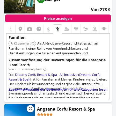
Wasserrutschen bis zu Miniclubs (wie dem Klub delfinki), werden
Ihre Kinder während Ihres gesamten Aufenthalts beschäftigt
Von 278 $
und glücklich sein. Wenn Sie also in Ihrem nächsten Urlaub in
Zakhyntos entspannen und Ihren Kindern eine Menge Spaß
Preise anzeigen
bieten wollen, ist das
Caretta Beach Resort & WaterPark
definitiv die ideale Wahl.
$
Familien
Als All-Inclusive-Resort richtet es sich an
KI-generiert
Familien mit einer Reihe von Annehmlichkeiten und
Dienstleistungen, die für einen entspannenden und
angenehmen Urlaub konzipiert sind. Der All-Inclusive-Charakter
Zusammenfassung der Bewertungen für die Kategorie
vereinfacht das Urlaubserlebnis.
'Familien'
Von KI zusammengefasst
Das
Dreams Corfu Resort & Spa - All Inclusive (Dreams Corfu
Resort & Spa)
hat für Familien mit kleinen Kindern viel zu bieten.
Der Kinderclub ist wunderbar, und es gibt viele Unterkünfte,
darunter auch Familienzimmer mit Meerblick. Die
Zusammenfassung der Bewertungen für alle Kategorien lesen
Swimmingpools sind fantastisch und eignen sich hervorragend
für Kinder zum Spielen. Das Personal ist freundlich und das
Animationsteam bietet gute Shows. Das Hotel liegt außerdem in
der Nähe des Stadtzentrums von Korfu und bietet Wassersport
Angsana Corfu Resort & Spa
und Bootstouren direkt am Strand an. Die abendliche