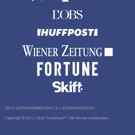
GNTO LIZENZNUMMER (MH.T.E.): 0259Ε60000576001
Copyright © 2012–2026 Travelmyth™. Alle Rechte vorbehalten.