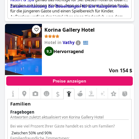
Familien mit kleinen Kindern, denn es bietet verschiedene Pools
Zusammenfassung der Bewertungen für alle Kategorien lesen
für die jüngeren Gäste und einen Spielbereich für Kinder.
Außerdem verfügt das Hotel über einen Kinderclub, von dem
Eltern schwärmen. Die Zimmer sind komfortabel und speziell für
Familien eingerichtet, einige verfügen über separate Bereiche
Korina Gallery Hotel
für Eltern und Kinder. Am Strand kann man kostenlos
Paddelboarding und Kanu fahren, und es gibt genügend
Hotel in
Vathy
Liegestühle für alle. Insgesamt sind sich die Gäste einig, dass das
Porto Galini Seaside Resort & Spa
ein ideales Ziel für einen
Hervorragend
9,3
Familienurlaub ist.
Von 154 $
Preise anzeigen
$
Familien
Fragebogen
Antworten zuletzt aktualisiert von Korina Gallery Hotel
Bei wie viel Prozent Ihrer Gäste handelt es sich um Familien?
Zwischen 50% und 90%
Familienfreundliche Zimmertypen: