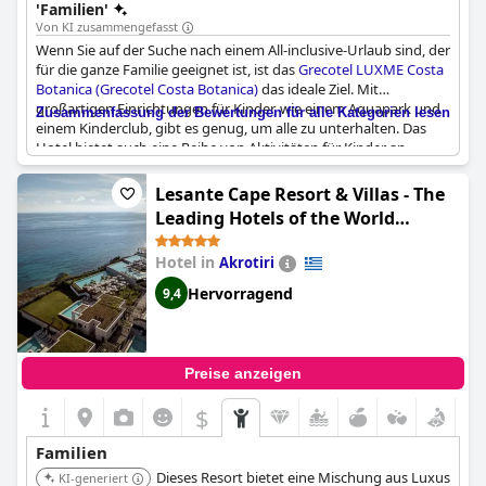
'Familien'
Von KI zusammengefasst
Wenn Sie auf der Suche nach einem All-inclusive-Urlaub sind, der
für die ganze Familie geeignet ist, ist das
Grecotel LUXME Costa
Botanica (Grecotel Costa Botanica)
das ideale Ziel. Mit
großartigen Einrichtungen für Kinder, wie einem Aquapark und
Zusammenfassung der Bewertungen für alle Kategorien lesen
einem Kinderclub, gibt es genug, um alle zu unterhalten. Das
Hotel bietet auch eine Reihe von Aktivitäten für Kinder an,
darunter Spiele, Gesichtsmalerei und Kartenspiele. Die
Hausmeister des Hotels werden von den Gästen sehr gelobt,
Lesante Cape Resort & Villas - The
und die Möglichkeit, jederzeit Eis, Sandwiches und Obst zu
Leading Hotels of the World
bekommen, ist ein großes Plus. Als einziger Nachteil wurde
(Lesante Cape - The Leading Hotels
erwähnt, dass die Stühle für die Kinder kaputt sind, aber
Hotel in
Akrotiri
of the World)
insgesamt ist das
Grecotel LUXME Costa Botanica (Grecotel
Costa Botanica)
ein toller Ort für Familien.
Hervorragend
9,4
Preise anzeigen
$
Familien
Dieses Resort bietet eine Mischung aus Luxus
KI-generiert