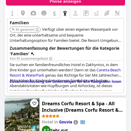
Preise anzeigen
$
Familien
Verfügt über einen eigenen Wasserpark vor
KI-generiert
Ort, der eine unterhaltsame und bequeme
Unterhaltungsoption für Familien bietet. Die Resort-Umgebung
ist speziell auf Familien zugeschnitten, mit Annehmlichkeiten,
Zusammenfassung der Bewertungen für die Kategorie
die darauf ausgelegt sind, Kinder zu unterhalten.
'Familien'
Von KI zusammengefasst
Sie suchen ein familienfreundliches Hotel in Zakhyntos, in dem
Ihre Kinder gut unterhalten werden? Dann ist das
Caretta Beach
Resort & WaterPark
genau das Richtige für Sie! Mit zahlreichen
Aktivitäten für Kinder, darunter ein Spielplatz und lustige
Zusammenfassung der Bewertungen für alle Kategorien lesen
Abendaktivitäten wie Hüpfburgen und Airhockey, ist dieses
Hotel ein Paradies für Kinder. Außerdem liegt es nur wenige
Minuten vom Flughafen entfernt und bietet All-inclusive-Service,
einen kostenlosen Shuttle zum Strand und tolle Aktivitäten, die
Dreams Corfu Resort & Spa - All
der OPA!Grecos-Club für polnische Touristen organisiert, wie z.
Inclusive (Dreams Corfu Resort &
B. eine Minidisco für Kinder. Familien mit kleinen Kindern werden
Spa)
die vielen Pools, das gute Essen und das freundliche Personal in
Hotel in
Gouvia
diesem kompletten und komfortablen Resort lieben. Und mit
den vielen Möglichkeiten für kinderfreundlichen Spaß, von
Sehr gut
8,7