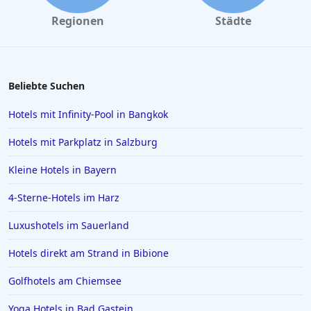
Familienhotels in Spanien
Regionen
Städte
Familienhotels in Füssen
Familienhotels in Bayrischzell
Familienhotels in Filzmoos
Beliebte Suchen
Familienhotels in Saalbach-Hinterglemm
Hotels mit Infinity-Pool in Bangkok
Familienhotels auf Santorin
Hotels mit Parkplatz in Salzburg
Familienhotels in Poreč
Kleine Hotels in Bayern
Familienhotels auf Formentera
4-Sterne-Hotels im Harz
Familienhotels in Zandvoort
Familienhotels in Ulm
Luxushotels im Sauerland
Hotels direkt am Strand in Bibione
Golfhotels am Chiemsee
Yoga Hotels in Bad Gastein