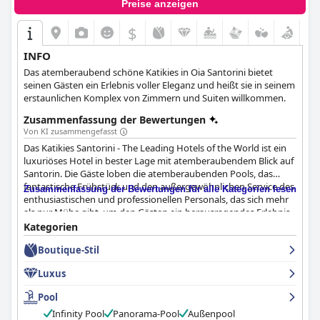
Preise anzeigen
$
INFO
Das atemberaubend schöne Katikies in Oia Santorini bietet
seinen Gästen ein Erlebnis voller Eleganz und heißt sie in seinem
erstaunlichen Komplex von Zimmern und Suiten willkommen.
Zusammenfassung der Bewertungen
Von KI zusammengefasst
Das Katikies Santorini - The Leading Hotels of the World ist ein
luxuriöses Hotel in bester Lage mit atemberaubendem Blick auf
Santorin. Die Gäste loben die atemberaubenden Pools, das
fantastische Frühstück und den außergewöhnlichen Service des
Zusammenfassung der Bewertungen für alle Kategorien lesen
enthusiastischen und professionellen Personals, das sich mehr
als nur Mühe gibt, um den Gästen ein herausragendes Erlebnis
zu bieten. Die Zimmer sind komfortabel und luxuriös, einige
Kategorien
verfügen über Whirlpools oder Minipools und bieten eine
Boutique-Stil
unglaubliche Aussicht. Der Infinity-Pool auf der oberen Etage ist
sehr gepflegt und für seine Sauberkeit bekannt und bietet den
Luxus
Gästen eine entspannende Atmosphäre. Der Fünf-Sterne-
Service des Hotels und das freundliche Personal machen das
Pool
Katikies Santorini zum besten Hotel in Oia Santorini und es gilt
Infinity Pool
Panorama-Pool
Außenpool
als eines der besten Hotels der Welt.