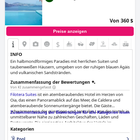
Von 360 $
Preise anzeigen
$
INFO
Ein halbmondförmiges Paradies mit herrlichen Suiten und
taubenweißen Häusern, umgeben von der ruhigen blauen Ägäis
und vulkanischen Sandstränden.
Zusammenfassung der Bewertungen
Von KI zusammengefasst
Filotera Suites
ist ein atemberaubendes Hotel im Herzen von
Oia, das einen Panoramablick auf das Meer, die Caldera und
atemberaubende Sonnenuntergänge bietet. Die Gäste
schwärmen von der günstigen und zentralen Lage des Hotels in
Zusammenfassung der Bewertungen für alle Kategorien lesen
unmittelbarer Nähe zu zahlreichen Geschäften, Läden und
Restaurants. Die einzigartige Architektur des Hotels im
Höhlenstil trägt zum allgemeinen Charme des Ortes bei. Das
Kategorien
Frühstück ist erstklassig und wird entweder auf der eigenen
Pool
Terrasse oder auf dem Hotelzimmer serviert, je nach Wunsch.