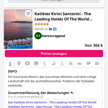
Katikies Kirini Santorini - The
Leading Hotels Of The World
(Katikies Santorini - Gea House -
Hotel in
Ia
The Leading Hotels Of The World)
Hervorragend
9,1
Von 364 $
Preise anzeigen
$
INFO
Ein luxuriöses Resort, das luxuriöses Wohnen und eine ruhige
Landschaft mit der architektonischen Tradition der Kykladen
verbindet.
Zusammenfassung der Bewertungen
Von KI zusammengefasst
Das
Katikies Kirini Santorini - The Leading Hotels Of The World
(Katikies Santorini - Gea House - The Leading Hotels Of The