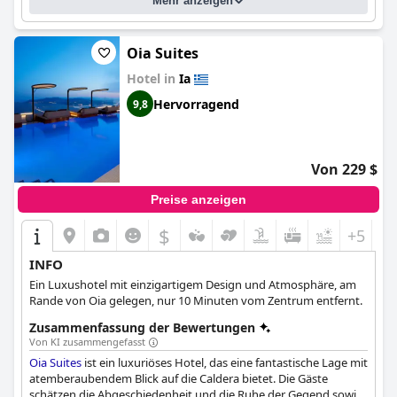
Mehr anzeigen
gepflegt. Das
Myst Boutique Hotel
ist der perfekte romantische
Zufluchtsort für Paare, die sich entspannen und ein besonderes
Erlebnis genießen möchten. Insgesamt bietet das
Myst
Boutique Hotel
eine luxuriöse und ruhige Boutique-
Oia Suites
Atmosphäre, die es zu einem außergewöhnlichen Ort für einen
Hotel in
Ia
Aufenthalt macht.
Hervorragend
9,8
Von 229 $
Preise anzeigen
$
+5
INFO
Ein Luxushotel mit einzigartigem Design und Atmosphäre, am
Rande von Oia gelegen, nur 10 Minuten vom Zentrum entfernt.
Zusammenfassung der Bewertungen
Von KI zusammengefasst
Oia Suites
ist ein luxuriöses Hotel, das eine fantastische Lage mit
atemberaubendem Blick auf die Caldera bietet. Die Gäste
schätzen die Abgeschiedenheit und die Ruhe der Gegend sowie