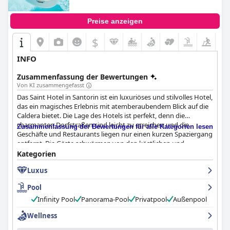
Preise anzeigen
$
INFO
Zusammenfassung der Bewertungen
Von KI zusammengefasst
Das Saint Hotel in Santorin ist ein luxuriöses und stilvolles Hotel,
das ein magisches Erlebnis mit atemberaubendem Blick auf die
Caldera bietet. Die Lage des Hotels ist perfekt, denn die
charmanten Dorfstraßen sind leicht zu erreichen und die
Zusammenfassung der Bewertungen für alle Kategorien lesen
Geschäfte und Restaurants liegen nur einen kurzen Spaziergang
entfernt. Die Gäste schwärmen von den köstlichen und
abwechslungsreichen Frühstücksoptionen, dem persönlichen
Kategorien
Service und der atemberaubenden Aussicht. Das Abendessen im
Luxus
hoteleigenen Restaurant Trinity wird für die hervorragenden
Gerichte und den erstklassigen Service hoch gelobt, obwohl
Pool
einige Gäste von den Portionsgrößen und der Auswahl
enttäuscht waren. Die Zimmer sind geräumig und komfortabel
Infinity Pool
Panorama-Pool
Privatpool
Außenpool
und haben jeweils eine eigene Terrasse und oft einen kleinen
Wellness
Pool. Das Personal ist außergewöhnlich und wird von den
Gästen als das beste Team von Hotelangestellten beschrieben,