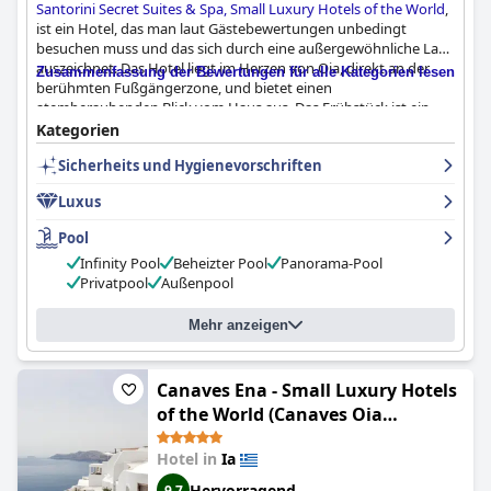
Santorini Secret Suites & Spa, Small Luxury Hotels of the World
,
ist ein Hotel, das man laut Gästebewertungen unbedingt
besuchen muss und das sich durch eine außergewöhnliche Lage
auszeichnet. Das Hotel liegt im Herzen von Oia, direkt an der
Zusammenfassung der Bewertungen für alle Kategorien lesen
berühmten Fußgängerzone, und bietet einen
atemberaubenden Blick vom Haus aus. Das Frühstück ist ein
hervorstechendes Merkmal und die Gäste loben die Qualität
Kategorien
und die Vielfalt der Optionen. Die Zimmer sind wunderbar,
Sicherheits und Hygienevorschriften
sauber, komfortabel und geräumig und bieten eine
atemberaubende Aussicht. Das Personal ist außergewöhnlich,
Luxus
bietet einen tollen Service und ist immer bereit, den Gästen zu
helfen. Der Pool erhält gemischte Bewertungen, aber diejenigen,
Pool
die ihn genießen, finden, dass er ein Höhepunkt ihres
Infinity Pool
Beheizter Pool
Panorama-Pool
Aufenthalts ist. Insgesamt bietet das Hotel luxuriöse
Privatpool
Außenpool
Unterkünfte, die Gäste mit offenen Armen empfangen werden.
Mehr anzeigen
Canaves Ena - Small Luxury Hotels
of the World (Canaves Oia
Boutique Hotel)
Hotel in
Ia
Hervorragend
9,7