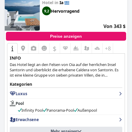
(Villaki Oia)
Hotel in
Ia
Hervorragend
9,2
Von 343 $
Preise anzeigen
$
+8
INFO
Das Hotel liegt an den Felsen von Oia auf der herrlichen Insel
Santorin und überblickt die erhabene Caldera von Santorin. Es
ist eine kleine Gruppe von sieben privaten Villen, die in
traditioneller kykladischer Architektur entworfen wurden.
Kategorien
Luxus
Pool
Infinity Pool
Panorama-Pool
Außenpool
Erwachsene
Mehr anzeigen