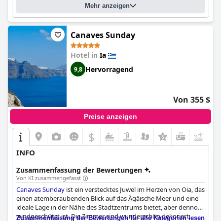
das sie je erlebt haben. Der Pool ist ein unglaubliches Erlebnis
Mehr anzeigen
mit einer grandiosen Aussicht, die Sie in Ehrfurcht versetzen
wird. Das Saint Hotel ist das ultimative Traumziel für alle, die
einen luxuriösen und romantischen Aufenthalt auf der Insel
Canaves Sunday
verbringen möchten.
Hotel in
Ia
Hervorragend
9,8
Von 355 $
Preise anzeigen
$
INFO
Zusammenfassung der Bewertungen
Von KI zusammengefasst
Canaves Sunday
ist ein verstecktes Juwel im Herzen von Oia, das
einen atemberaubenden Blick auf das Ägäische Meer und eine
ideale Lage in der Nähe des Stadtzentrums bietet, aber dennoch
windgeschützt ist. Die Zimmer sind wunderschön dekoriert,
Zusammenfassung der Bewertungen für alle Kategorien lesen