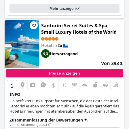
Mehr anzeigen
Santorini Secret Suites & Spa,
Small Luxury Hotels of the World
Hotel in
Ia
Hervorragend
9,3
Von 393 $
Preise anzeigen
$
INFO
Ein perfekter Rückzugsort für Menschen, die das Beste der Insel
Santorini erleben möchten. Mit Blick auf die Ägäis garantiert das
Hotel Erinnerungen mit atemberaubenden Ausblicken auf die
warmen Farben des Sonnenuntergangs und das kristallklare
Zusammenfassung der Bewertungen
Meer.
Von KI zusammengefasst