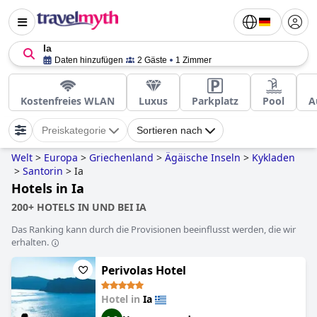
Ia
Daten hinzufügen
2 Gäste
1 Zimmer
Kostenfreies WLAN
Luxus
Parkplatz
Pool
A
Preiskategorie
Sortieren nach
Welt
>
Europa
>
Griechenland
>
Ägäische Inseln
>
Kykladen
>
Santorin
>
Ia
Hotels in Ia
200+ HOTELS IN UND BEI IA
Das Ranking kann durch die Provisionen beeinflusst werden, die wir
erhalten.
Perivolas Hotel
Hotel in
Ia