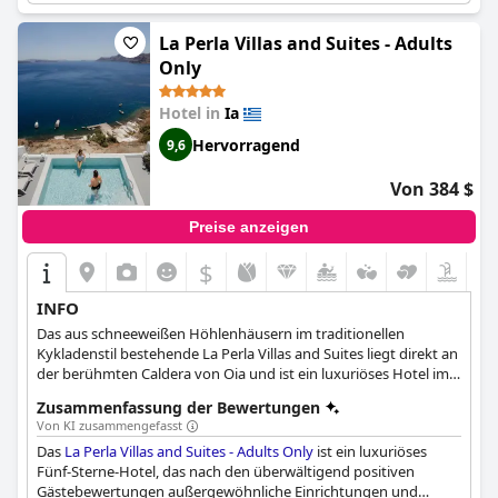
verbringen möchten. Das Hotel ist nicht nur ein luxuriöses
Anwesen, sondern auch eines der besten Luxushotels nicht nur
La Perla Villas and Suites - Adults
in Oia, sondern auf der ganzen Welt.
Only
Hotel in
Ia
Hervorragend
9,6
Von 384 $
Preise anzeigen
$
INFO
Das aus schneeweißen Höhlenhäusern im traditionellen
Kykladenstil bestehende La Perla Villas and Suites liegt direkt an
der berühmten Caldera von Oia und ist ein luxuriöses Hotel im
Boutique-Stil auf der romantischsten Insel der Ägäis. Mit seinen
Zusammenfassung der Bewertungen
eleganten und voll ausgestatteten Suiten und Villen, von denen
Von KI zusammengefasst
einige über einen eigenen Whirlpool oder Pool verfügen, seiner
Das
La Perla Villas and Suites - Adults Only
ist ein luxuriöses
herzlichen Gastfreundschaft und seinem erstklassigen Service
Fünf-Sterne-Hotel, das nach den überwältigend positiven
und natürlich seinem atemberaubenden Blick auf das Meer und
Gästebewertungen außergewöhnliche Einrichtungen und
die Caldera wird dieses Hotel Ihnen ein einzigartiges