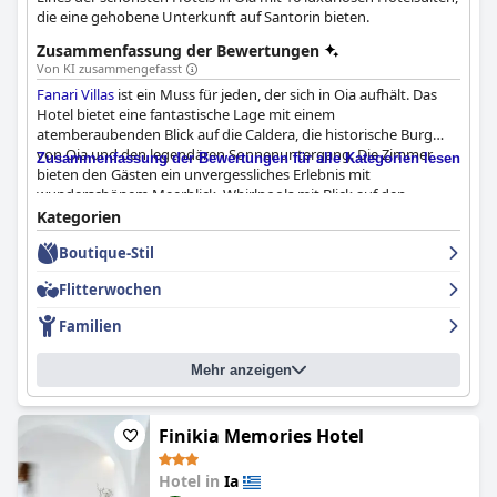
die eine gehobene Unterkunft auf Santorin bieten.
Zusammenfassung der Bewertungen
Von KI zusammengefasst
Fanari Villas
ist ein Muss für jeden, der sich in Oia aufhält. Das
Hotel bietet eine fantastische Lage mit einem
atemberaubenden Blick auf die Caldera, die historische Burg
von Oia und den legendären Sonnenuntergang. Die Zimmer
Zusammenfassung der Bewertungen für alle Kategorien lesen
bieten den Gästen ein unvergessliches Erlebnis mit
wunderschönem Meerblick, Whirlpools mit Blick auf den
Sonnenuntergang und einer erstklassigen Lage für Fotos von
Kategorien
der blauen Kuppel am frühen Morgen. Das Personal ist
Boutique-Stil
außergewöhnlich, bietet einen professionellen und
zuvorkommenden Service und übertrifft die Erwartungen der
Flitterwochen
Gäste in jeder Hinsicht. Das Frühstücksbuffet wurde
unterschiedlich bewertet, aber viele Gäste fanden das Essen
Familien
köstlich und schön zubereitet. Der Pool ist eine großartige
Ergänzung zu der ohnehin schon atemberaubenden Aussicht
Mehr anzeigen
und der großartigen Lage.
Fanari Villas
ist ein romantischer und
einladender Ort mit charmanten Villen und einem
unglaublichen Blick auf die Caldera, ideal für Paare, die ihre
Romantik wieder aufleben lassen wollen.
Finikia Memories Hotel
Hotel in
Ia