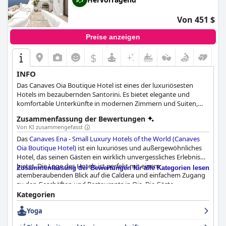
Von 451 $
Preise anzeigen
$
INFO
Das Canaves Oia Boutique Hotel ist eines der luxuriösesten
Hotels im bezaubernden Santorini. Es bietet elegante und
komfortable Unterkünfte in modernen Zimmern und Suiten,
exquisite Speisemöglichkeiten im Infinity Modern Greek Bistro
Zusammenfassung der Bewertungen
mit Blick auf das endlose Meer, ein erstklassiges Spa- und
Von KI zusammengefasst
Fitnesscenter sowie einen zentralen Pool und verschiedene
Das
Canaves Ena - Small Luxury Hotels of the World (Canaves
private Pools, in denen die Gäste ein erfrischendes Bad nehmen
Oia Boutique Hotel)
ist ein luxuriöses und außergewöhnliches
können, während sie den atemberaubenden Meerblick
Hotel, das seinen Gästen ein wirklich unvergessliches Erlebnis
genießen.
bietet. Die Lage des Hotels ist perfekt mit einem
Zusammenfassung der Bewertungen für alle Kategorien lesen
atemberaubenden Blick auf die Caldera und einfachem Zugang
zu den Geschäften und Restaurants in Oia. Die Gäste
schwärmen von den außergewöhnlichen Frühstücks- und
Kategorien
Abendessensoptionen, wobei das Restaurant sehr zu empfehlen
Yoga
ist. Die Zimmer sind geräumig, sauber und komfortabel, viele
mit eigenem Pool und freiem Blick auf die Caldera. Das Hotel ist