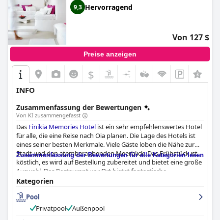
Hervorragend
9,3
Von 127 $
Preise anzeigen
$
INFO
Zusammenfassung der Bewertungen
Von KI zusammengefasst
Das
Finikia Memories Hotel
ist ein sehr empfehlenswertes Hotel
für alle, die eine Reise nach Oia planen. Die Lage des Hotels ist
eines seiner besten Merkmale. Viele Gäste loben die Nähe zur
Stadt und den atemberaubenden Meerblick. Das Frühstück ist
Zusammenfassung der Bewertungen für alle Kategorien lesen
köstlich, es wird auf Bestellung zubereitet und bietet eine große
Auswahl. Das Restaurant vor Ort bietet fantastische
Essensmöglichkeiten mit tadellosem Essen und
Kategorien
atemberaubender Aussicht. Die Zimmer sind hübsch, geräumig
Pool
und wunderschön eingerichtet und bieten Annehmlichkeiten
wie frische Handtücher und mehrere Arten von Kissen. Das
Privatpool
Außenpool
Hotel legt großen Wert auf Sauberkeit und die Gäste