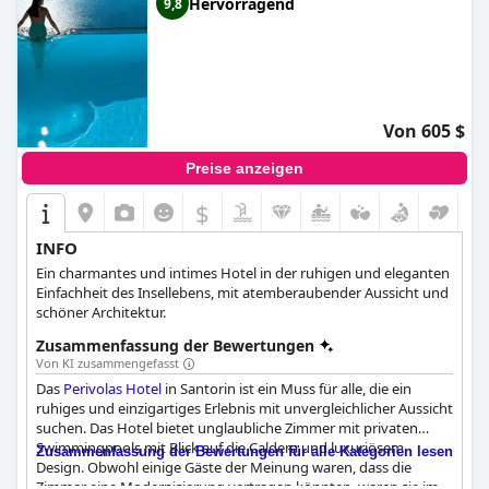
Hervorragend
9,8
Von 605 $
Preise anzeigen
$
INFO
Ein charmantes und intimes Hotel in der ruhigen und eleganten
Einfachheit des Insellebens, mit atemberaubender Aussicht und
schöner Architektur.
Zusammenfassung der Bewertungen
Von KI zusammengefasst
Das
Perivolas Hotel
in Santorin ist ein Muss für alle, die ein
ruhiges und einzigartiges Erlebnis mit unvergleichlicher Aussicht
suchen. Das Hotel bietet unglaubliche Zimmer mit privaten
Swimmingpools mit Blick auf die Caldera und luxuriösem
Zusammenfassung der Bewertungen für alle Kategorien lesen
Design. Obwohl einige Gäste der Meinung waren, dass die
Zimmer eine Modernisierung vertragen könnten, waren sie im