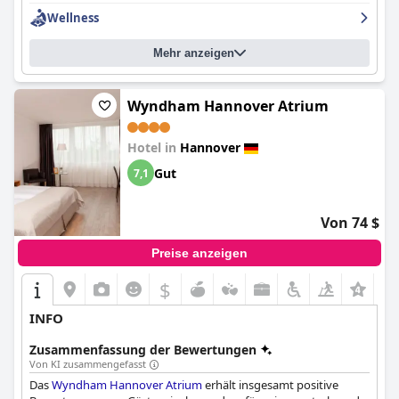
Messebesuche. Darüber hinaus ist das Hotel ausgesprochen
Wellness
hundefreundlich: Es stellt Hundebetten und Leckerlis zur
Verfügung und beherbergt Haustiere im Restaurant ohne
Mehr anzeigen
zusätzliche Gebühren. Insgesamt ist das H Hotel Hannover eine
gute Wahl für einen entspannten und angenehmen Aufenthalt
in Hannover.
Wyndham Hannover Atrium
Hotel in
Hannover
Gut
7,1
Von 74 $
Preise anzeigen
$
+5
INFO
Zusammenfassung der Bewertungen
Von KI zusammengefasst
Das
Wyndham Hannover Atrium
erhält insgesamt positive