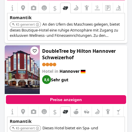
$
Romantik
An den Ufern des Maschsees gelegen, bietet
KI-generiert
dieses Boutique-Hotel eine ruhige Atmosphäre mit Zugang zu
exklusiven Wellness- und Fitnesseinrichtungen. Zu den
Merkmalen gehören ein Privatstrand, eine Sonnenterrasse mit
Seeblick, ein Weltklasse-Spa und ein Innenpool, was es ideal für
DoubleTree by Hilton Hannover
einen romantischen Kurzurlaub macht.
Schweizerhof
Hotel in
Hannover
Sehr gut
8,6
Preise anzeigen
$
Romantik
Dieses Hotel bietet ein Spa- und
KI-generiert