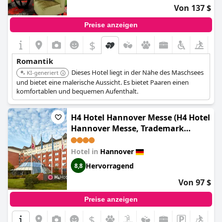
Von 137 $
Preise anzeigen
$
Romantik
Dieses Hotel liegt in der Nähe des Maschsees
KI-generiert
und bietet eine malerische Aussicht. Es bietet Paaren einen
komfortablen und bequemen Aufenthalt.
H4 Hotel Hannover Messe (H4 Hotel
Hannover Messe, Trademark
Collection by Wyndham)
Hotel in
Hannover
Hervorragend
8,8
Von 97 $
Preise anzeigen
$