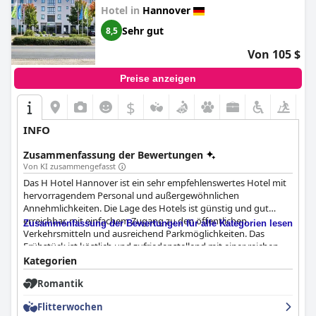
Hotel in
Hannover
Sehr gut
8,5
Von 105 $
Preise anzeigen
$
INFO
Zusammenfassung der Bewertungen
Von KI zusammengefasst
Das H Hotel Hannover ist ein sehr empfehlenswertes Hotel mit
hervorragendem Personal und außergewöhnlichen
Annehmlichkeiten. Die Lage des Hotels ist günstig und gut
erreichbar, mit einfachem Zugang zu den öffentlichen
Zusammenfassung der Bewertungen für alle Kategorien lesen
Verkehrsmitteln und ausreichend Parkmöglichkeiten. Das
Frühstück ist köstlich und zufriedenstellend mit einer reichen
Auswahl an warmen und kalten Optionen. Die Zimmer sind
Kategorien
sauber, modern und geräumig, mit bequemen Betten und
Romantik
kostenlosen Parkplätzen. Das Hotel ist auch für
Geschäftsreisende sehr zu empfehlen, denn es bietet praktische
Flitterwochen
Annehmlichkeiten und eine hervorragende Lage für