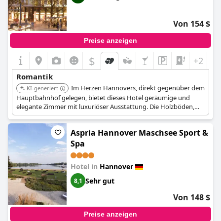
Von 154 $
Preise anzeigen
$
+2
Romantik
Im Herzen Hannovers, direkt gegenüber dem
KI-generiert
Hauptbahnhof gelegen, bietet dieses Hotel geräumige und
elegante Zimmer mit luxuriöser Ausstattung. Die Holzböden,
schallgedämpften Fenster und Badezimmer aus Granit oder
Marmor tragen zur romantischen Atmosphäre bei.
Aspria Hannover Maschsee Sport &
Spa
Hotel in
Hannover
Sehr gut
8,1
Von 148 $
Preise anzeigen