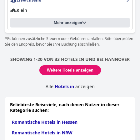
Erwachsene
Erwachsenenlokale in der Nachbarschaft beachten sollten.
Insgesamt ist das
IQ Hotel Hannover
eine empfehlenswerte
Klein
Wahl für einen kurzen Aufenthalt in der Nähe des Bahnhofs und
bietet moderne, saubere und komfortable Zimmer zu einem
Mehr anzeigen
guten Preis-Leistungs-Verhältnis.
*Es können zusätzliche Steuern oder Gebühren anfallen. Bitte überprüfen
Sie den Endpreis, bevor Sie Ihre Buchung abschließen.
SHOWING 1-20 VON 33 HOTELS IN UND BEI HANNOVER
Weitere Hotels anzeigen
Alle
Hotels in
anzeigen
Beliebteste Reiseziele, nach denen Nutzer in dieser
Kategorie suchen:
Romantische Hotels in Hessen
Romantische Hotels in NRW