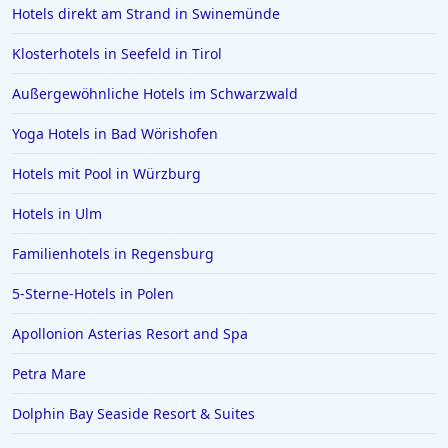
Hotels direkt am Strand in Swinemünde
Romantische Hotels in Zell am See
Klosterhotels in Seefeld in Tirol
Romantische Hotels in Würzburg
Außergewöhnliche Hotels im Schwarzwald
Romantische Hotels in Meerane
Yoga Hotels in Bad Wörishofen
Romantische Hotels in Rio de Janeiro
Hotels mit Pool in Würzburg
Hotels in Ulm
Familienhotels in Regensburg
5-Sterne-Hotels in Polen
Apollonion Asterias Resort and Spa
Petra Mare
Dolphin Bay Seaside Resort & Suites