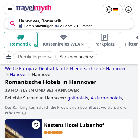
Hannover, Romantik
Daten hinzufügen
2 Gäste
1 Zimmer
Romantik
Kostenfreies WLAN
Parkplatz
Flitt
Preiskategorie
Sortieren nach
Welt
>
Europa
>
Deutschland
>
Niedersachsen
>
Hannover
>
Hanover
>
Hannover
Romantische Hotels in Hannover
33 HOTELS IN UND BEI HANNOVER
Beliebte Suchen in Hannover:
golfhotels
,
4-sterne-hotels
,
wellnesshotels
,
luxushotels
,
5-sterne-hotels
,
romantische
Das Ranking kann durch die Provisionen beeinflusst werden, die wir
hotels
,
3-sterne-hotels
and
hotels mit pool
.
erhalten.
Kastens Hotel Luisenhof