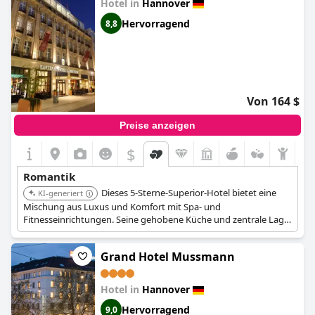
Hotel in
Hannover
Hervorragend
8,8
Von 164 $
Preise anzeigen
$
Romantik
Dieses 5-Sterne-Superior-Hotel bietet eine
KI-generiert
Mischung aus Luxus und Komfort mit Spa- und
Fitnesseinrichtungen. Seine gehobene Küche und zentrale Lage
nahe der Staatsoper Hannover machen es ideal für einen
romantischen Kurzurlaub. Das Hotel verfügt zudem über
Grand Hotel Mussmann
elegante Zimmer mit kostenlosem WLAN und ein
Gourmetrestaurant.
Hotel in
Hannover
Hervorragend
9,0