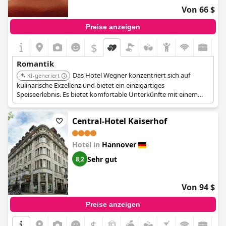
Von 66 $
Preise anzeigen
$
Romantik
Das Hotel Wegner konzentriert sich auf
KI-generiert
kulinarische Exzellenz und bietet ein einzigartiges
Speiseerlebnis. Es bietet komfortable Unterkünfte mit einem
Restaurant, das künstlerische Küche betont. Der Fokus des
Hotels auf Gastronomie macht es zu einer großartigen Wahl für
Central-Hotel Kaiserhof
Paare, die feine Küche schätzen.
Hotel in
Hannover
Sehr gut
8,2
Von 94 $
Preise anzeigen
$