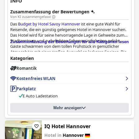
INFO
Zusammenfassung der Bewertungen
Von KI zusammengefasst
Das
Budget by Hotel Savoy Hannover
ist eine gute Wahl für
Reisende, die ein günstig gelegenes Hotel in Hannover suchen.
Das Hotel wird für seine hervorragende Lage in Gehweite zum
Stadtzentrum und zu beliebten Sehenswürdigkeiten gelobt.
Zusammenfassung der Bewertungen für alle Kategorien lesen
Gäste schwärmen von dem tollen Frühstück in gemütlicher
Atmosphäre mit einer großen Auswahl an leckeren Speisen. Die
Zimmer des Hotels sind sauber, gut ausgestattet und bieten
Kategorien
einen komfortablen und angenehmen Aufenthalt zu
Romantik
erschwinglichen Preisen. Das Personal ist äußerst freundlich und
höflich und tut alles, damit sich die Gäste willkommen und wie
Kostenfreies WLAN
zu Hause fühlen. Alles in allem ist das
Budget by Hotel Savoy
Hannover
wegen seiner hervorragenden Lage, dem
Parkplatz
großartigen Frühstück, den komfortablen Zimmern und dem
E Auto Ladestation
außergewöhnlichen Personal sehr zu empfehlen.
Mehr anzeigen
IQ Hotel Hannover
Hotel in
Hannover