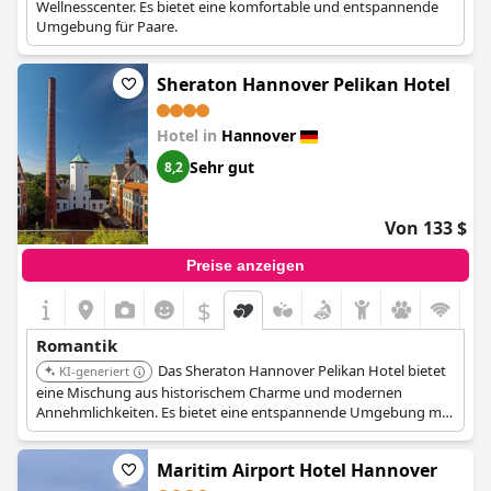
Wellnesscenter. Es bietet eine komfortable und entspannende
Umgebung für Paare.
Sheraton Hannover Pelikan Hotel
Hotel in
Hannover
Sehr gut
8,2
Von 133 $
Preise anzeigen
$
Romantik
Das Sheraton Hannover Pelikan Hotel bietet
KI-generiert
eine Mischung aus historischem Charme und modernen
Annehmlichkeiten. Es bietet eine entspannende Umgebung mit
komfortablen Zimmern und ist für seine Spa-Einrichtungen
bekannt. Der einzigartige Charakter des Hotels und die günstige
Maritim Airport Hotel Hannover
Lage machen es zu einer ausgezeichneten Wahl.