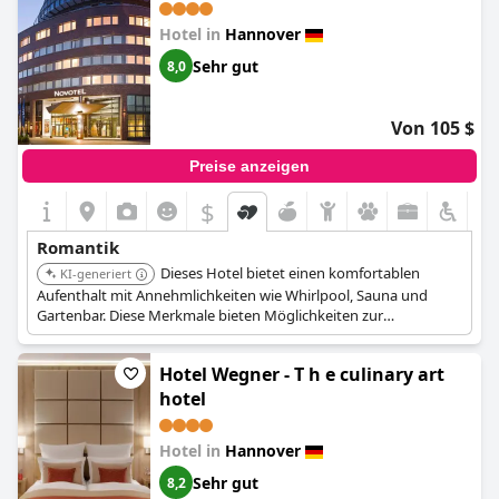
wegen seiner guten Lage, der Ausstattung und dem Service.
Hotel in
Hannover
Sehr gut
8,0
Von 105 $
Preise anzeigen
$
Romantik
Dieses Hotel bietet einen komfortablen
KI-generiert
Aufenthalt mit Annehmlichkeiten wie Whirlpool, Sauna und
Gartenbar. Diese Merkmale bieten Möglichkeiten zur
Entspannung und Romantik.
Hotel Wegner - T h e culinary art
hotel
Hotel in
Hannover
Sehr gut
8,2