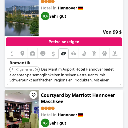
Hotel in
Hannover
Sehr gut
8,4
Von 99 $
Preise anzeigen
$
Romantik
Das Maritim Airport Hotel Hannover bietet
KI-generiert
elegante Speisemöglichkeiten in seinen Restaurants, mit
Schwerpunkt auf frischen, regionalen Produkten. Mit einer
eleganten Atmosphäre und tadellosem Service ist es für ein
romantisches Date geeignet. Das Hotel verfügt auch über eine
Courtyard by Marriott Hannover
Bar zur Entspannung.
Maschsee
Hotel in
Hannover
Sehr gut
8,7