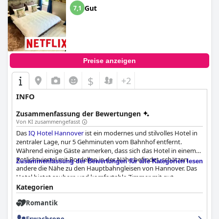
Gut
7,1
Preise anzeigen
$
+2
INFO
Zusammenfassung der Bewertungen
Von KI zusammengefasst
Das
IQ Hotel Hannover
ist ein modernes und stilvolles Hotel in
zentraler Lage, nur 5 Gehminuten vom Bahnhof entfernt.
Während einige Gäste anmerken, dass sich das Hotel in einem
Rotlichtviertel mit Bordellen in der Nähe befindet, schätzen
Zusammenfassung der Bewertungen für alle Kategorien lesen
andere die Nähe zu den Hauptbahngleisen von Hannover. Das
Hotel bietet saubere und komfortable Zimmer mit gut
gestalteten Badezimmern und modernen Möbeln. Das Personal
Kategorien
ist freundlich und hilfsbereit und das WLAN ist schnell und
Romantik
zuverlässig. Die Gäste loben die Atmosphäre des Hotels, die nur
für Erwachsene geeignet ist, obwohl Familien die