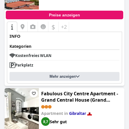
Preise anzeigen
$
+2
INFO
Kategorien
Kostenfreies WLAN
Parkplatz
Mehr anzeigen
Fabulous City Centre Apartment -
Grand Central House (Grand
Central House - Classic One
Bedroom - GibraltarStay
Apartment in
Gibraltar
Apartments)
Sehr gut
8,7