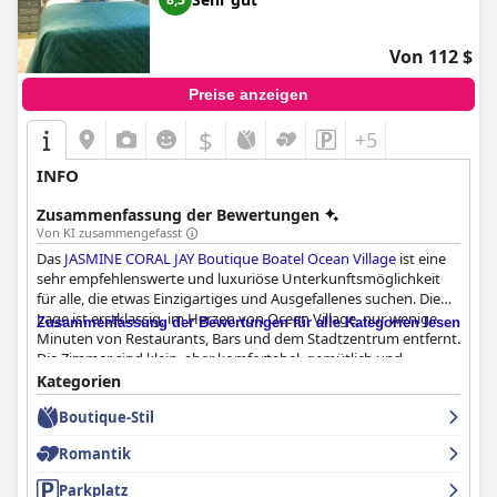
Von 112 $
Preise anzeigen
$
+5
INFO
Zusammenfassung der Bewertungen
Von KI zusammengefasst
Das
JASMINE CORAL JAY Boutique Boatel Ocean Village
ist eine
sehr empfehlenswerte und luxuriöse Unterkunftsmöglichkeit
für alle, die etwas Einzigartiges und Ausgefallenes suchen. Die
Lage ist erstklassig, im Herzen von Ocean Village, nur wenige
Zusammenfassung der Bewertungen für alle Kategorien lesen
Minuten von Restaurants, Bars und dem Stadtzentrum entfernt.
Die Zimmer sind klein, aber komfortabel, gemütlich und
einzigartig eingerichtet mit originalen Steuerräumen und
Kategorien
Bullaugen, die ein authentisches Bootserlebnis bieten. Das Boot
Boutique-Stil
bietet auch einen schönen privaten Außensitzbereich, wenn Sie
sich außerhalb Ihrer Kabine entspannen möchten. Die Bäder
Romantik
sind sauber und gut ausgestattet. Die Gastgeber sind äußerst
freundlich, einladend und zuvorkommend und behandeln ihre
Parkplatz