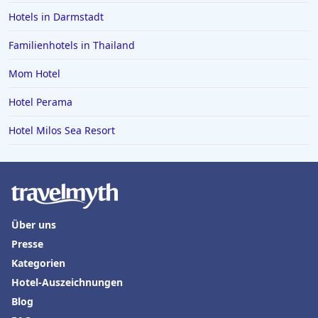
Hotels in Kühtai
Hotels in Darmstadt
Hotels in Würmern
Familienhotels in Thailand
Mom Hotel
Hotel Perama
Hotel Milos Sea Resort
Über uns
Presse
Kategorien
Hotel-Auszeichnungen
Blog