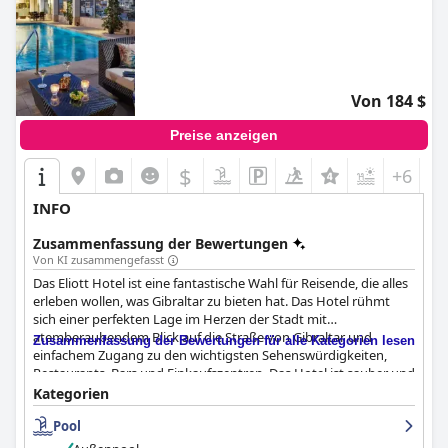
Von 184 $
Preise anzeigen
$
+6
INFO
Zusammenfassung der Bewertungen
Von KI zusammengefasst
Das Eliott Hotel ist eine fantastische Wahl für Reisende, die alles
erleben wollen, was Gibraltar zu bieten hat. Das Hotel rühmt
sich einer perfekten Lage im Herzen der Stadt mit
atemberaubendem Blick auf die Straße von Gibraltar und
Zusammenfassung der Bewertungen für alle Kategorien lesen
einfachem Zugang zu den wichtigsten Sehenswürdigkeiten,
Restaurants, Bars und Einkaufszentren. Das Hotel ist sauber und
gepflegt, und das Personal ist freundlich und hilfsbereit. Die
Kategorien
Gäste schwärmen vom Frühstück mit seiner großen Auswahl
Pool
und der schönen Lage in der obersten Etage. Das hoteleigene
Restaurant erhielt gemischte Kritiken, aber die schöne