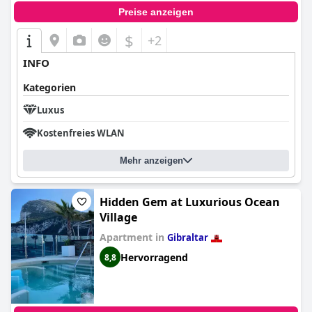
Preise anzeigen
$
+2
INFO
Kategorien
Luxus
Kostenfreies WLAN
Mehr anzeigen
Hidden Gem at Luxurious Ocean
Village
Apartment in
Gibraltar
Hervorragend
8,8