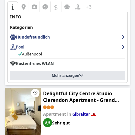
$
+3
INFO
Kategorien
Hundefreundlich
Pool
Außenpool
Kostenfreies WLAN
Mehr anzeigen
Delightful City Centre Studio
Clarendon Apartment - Grand
Central House (Grand Central
House - Deluxe Studio -
Apartment in
Gibraltar
GibraltarStay Apartments)
Sehr gut
8,5