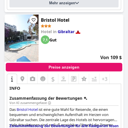
Mehr anzeigen
Bristol Hotel
Hotel in
Gibraltar
Gut
7,1
Von 109 $
Preise anzeigen
$
+3
INFO
Zusammenfassung der Bewertungen
Von KI zusammengefasst
Das
Bristol Hotel
ist eine gute Wahl für Reisende, die einen
bequemen und erschwinglichen Aufenthalt im Herzen von
Gibraltar suchen. Die zentrale Lage des Hotels ist hervorragend,
viele Attraktionen sind zu Fuß erreichbar. Obwohl die Zimmer
Zusammenfassung der Bewertungen für alle Kategorien lesen