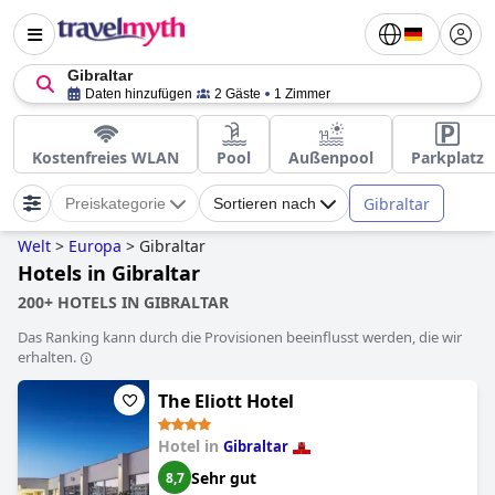
Gibraltar
Daten hinzufügen
2 Gäste
1 Zimmer
Kostenfreies WLAN
Pool
Außenpool
Parkplatz
Gibraltar
Preiskategorie
Sortieren nach
Welt
>
Europa
>
Gibraltar
Hotels in Gibraltar
200+ HOTELS IN GIBRALTAR
Das Ranking kann durch die Provisionen beeinflusst werden, die wir
erhalten.
The Eliott Hotel
Hotel in
Gibraltar
Sehr gut
8,7