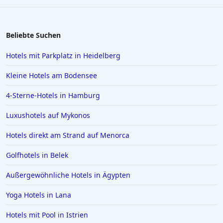
Hotels in Scharbeutz
Hotels in Österreich
Beliebte Suchen
Hotels in Haldensee
Hotels mit Parkplatz in Heidelberg
Hotels in Kroatien
Kleine Hotels am Bodensee
Hotels in Usedom Town
4-Sterne-Hotels in Hamburg
Hotels in Mainz
Luxushotels auf Mykonos
Hotels in Zürich
Hotels in Verona
Hotels direkt am Strand auf Menorca
Hotels in Stade
Golfhotels in Belek
Hotels in Hameln
Außergewöhnliche Hotels in Ägypten
Hotels in Kitzbühel
Yoga Hotels in Lana
Hotels in Niedersachsen
Hotels mit Pool in Istrien
Hotels in Sonthofen