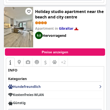
Holiday studio apartment near the
beach and city centre
Apartment in
Gibraltar
Hervorragend
9,0
Preise anzeigen
$
+2
INFO
Kategorien
Hundefreundlich
Kostenfreies WLAN
Günstig