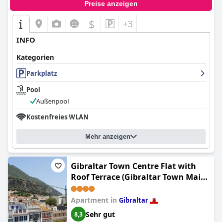
Preise anzeigen
$
+3
INFO
Kategorien
Parkplatz
Pool
Außenpool
Kostenfreies WLAN
Mehr anzeigen
Gibraltar Town Centre Flat with
Roof Terrace (Gibraltar Town Main
St, Best Panoramic Views on the
Rock)
Apartment in
Gibraltar
Sehr gut
8,3