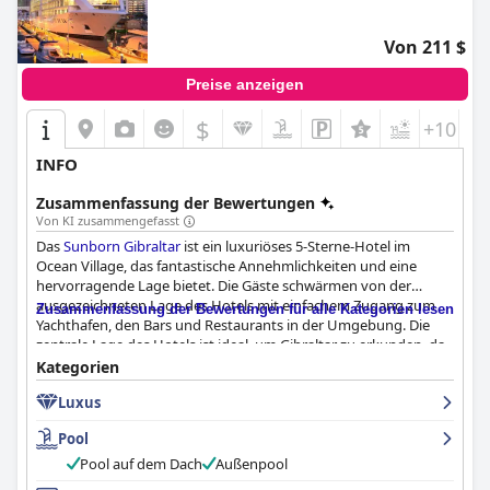
Von 211 $
Preise anzeigen
$
+10
INFO
Zusammenfassung der Bewertungen
Von KI zusammengefasst
Das
Sunborn Gibraltar
ist ein luxuriöses 5-Sterne-Hotel im
Ocean Village, das fantastische Annehmlichkeiten und eine
hervorragende Lage bietet. Die Gäste schwärmen von der
ausgezeichneten Lage des Hotels mit einfachem Zugang zum
Zusammenfassung der Bewertungen für alle Kategorien lesen
Yachthafen, den Bars und Restaurants in der Umgebung. Die
zentrale Lage des Hotels ist ideal, um Gibraltar zu erkunden, da
alles zu Fuß erreichbar ist. Das Frühstücksbuffet ist zwar teuer,
Kategorien
aber den Aufpreis wert, denn es bietet eine große Auswahl und
Luxus
auf Wunsch auch ein dekadentes Glas Cava. Die Gästezimmer
sind wunderschön eingerichtet, sauber, geräumig und
Pool
komfortabel mit superbequemen Betten und gut
ausgestatteten Badezimmern. Das Hotel ist makellos sauber
Pool auf dem Dach
Außenpool
und das Personal ist freundlich, hilfsbereit und einladend. Der