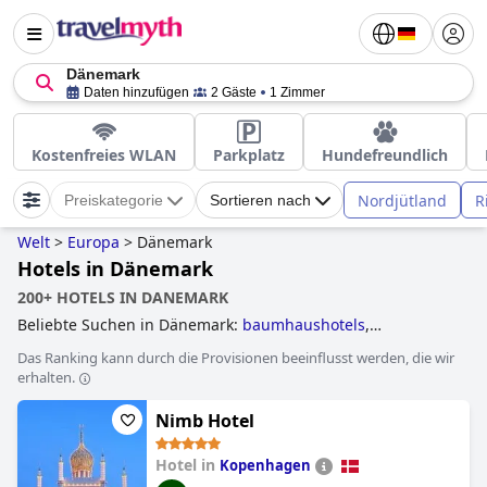
Dänemark
Daten hinzufügen
2 Gäste
1 Zimmer
Kostenfreies WLAN
Parkplatz
Hundefreundlich
Nordjütland
R
Preiskategorie
Sortieren nach
Welt
>
Europa
>
Dänemark
Hotels in Dänemark
200+ HOTELS IN DANEMARK
Beliebte Suchen in Dänemark:
baumhaushotels
,
familienhotels
and
luxushotels
.
Das Ranking kann durch die Provisionen beeinflusst werden, die wir
erhalten.
Nimb Hotel
Hotel in
Kopenhagen