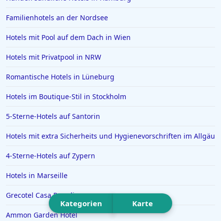
Hotels in Essen
Familienhotels an der Nordsee
Hotels in Griechenland
Hotels in Greifswald
Hotels mit Pool auf dem Dach in Wien
Hotels in Deidesheim
Hotels mit Privatpool in NRW
Hotels in Erlangen
Romantische Hotels in Lüneburg
Hotels in Rotterdam
Hotels im Boutique-Stil in Stockholm
Hotels in Bad Homburg vor der Höhe
5-Sterne-Hotels auf Santorin
Hotels in Neuss
Hotels in Ägypten
Hotels mit extra Sicherheits und Hygienevorschriften im Allgäu
Hotels in Varadero
4-Sterne-Hotels auf Zypern
Hotels in Zingst
Hotels in Marseille
Hotels in Meersburg
Grecotel Casa Paradiso
Hotels in der Toskana
Kategorien
Karte
Ammon Garden Hotel
Hotels auf Malta