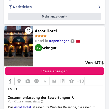
Ausgehmöglichkeiten. Die Betten werden für ihren Komfort
Nachtleben
gelobt und bieten den Gästen eine erholsame Erfahrung. Alles in
allem ist das
Absalon Hotel
aufgrund seiner Lage, seiner
Mehr anzeigen
Ausstattung und seines hervorragenden Personals zu
empfehlen, was es zu einem perfekten Ausgangspunkt für eine
Reise nach Kopenhagen macht.
Ascot Hotel
Hotel in
Kopenhagen
Sehr gut
8,2
Von 147 $
Preise anzeigen
$
+10
INFO
Zusammenfassung der Bewertungen
Von KI zusammengefasst
Das
Ascot Hotel
ist eine gute Wahl für Reisende, die eine gut