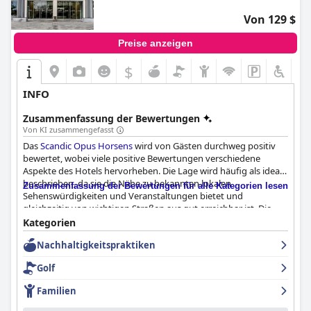
Von 129 $
Preise anzeigen
$
INFO
Zusammenfassung der Bewertungen
Von KI zusammengefasst
Das
Scandic Opus Horsens
wird von Gästen durchweg positiv
bewertet, wobei viele positive Bewertungen verschiedene
Aspekte des Hotels hervorheben. Die Lage wird häufig als ideal
beschrieben, da sie die Nähe zu bekannten lokalen
Zusammenfassung der Bewertungen für alle Kategorien lesen
Sehenswürdigkeiten und Veranstaltungen bietet und
gleichzeitig von wichtigen Straßen aus gut erreichbar ist. Die
ruhige, grüne Umgebung und die schöne Aussicht tragen zur
Kategorien
insgesamt friedlichen und angenehmen Atmosphäre bei und
Nachhaltigkeitspraktiken
machen es zu einer bevorzugten Wahl für Touristen und
Reisende.
Golf
Das Frühstück im
Scandic Opus Horsens
wird besonders gelobt
Familien
und oft als köstlich, umfangreich und auf verschiedene
Ernährungsbedürfnisse zugeschnitten beschrieben. Die Gäste