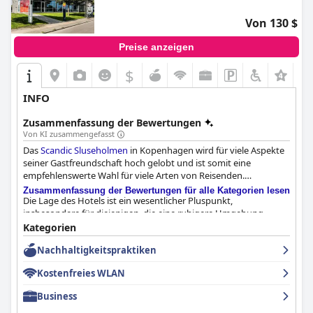
starkem Kundenservice, einem angenehmen Frühstückserlebnis
Von 130 $
und einer strategischen Lage. Seine Attraktivität wird leicht
durch begrenzte Speisemöglichkeiten und einige veraltete
Preise anzeigen
Zimmerbedingungen getrübt, dennoch bleibt es eine gute Wahl
für einen komfortablen und bequemen Aufenthalt in der
$
Umgebung von Kopenhagen.
INFO
Zusammenfassung der Bewertungen
Von KI zusammengefasst
Das
Scandic Sluseholmen
in Kopenhagen wird für viele Aspekte
seiner Gastfreundschaft hoch gelobt und ist somit eine
empfehlenswerte Wahl für viele Arten von Reisenden.
Zusammenfassung der Bewertungen für alle Kategorien lesen
Die Lage des Hotels ist ein wesentlicher Pluspunkt,
insbesondere für diejenigen, die eine ruhigere Umgebung
bevorzugen und dennoch eine gute Anbindung an das
Kategorien
Stadtzentrum wünschen. Etwa 6 km von der Kopenhagener
Nachhaltigkeitspraktiken
Innenstadt entfernt, finden es die Gäste bequem, mit dem
Fahrrad zu fahren oder verschiedene öffentliche Verkehrsmittel
Kostenfreies WLAN
zu nutzen, darunter eine nahegelegene Bushaltestelle und eine
Fährstation. Die Nähe zum Bella Center und zu Naturgebieten
Business
trägt zu seiner Attraktivität bei, obwohl einige laufende