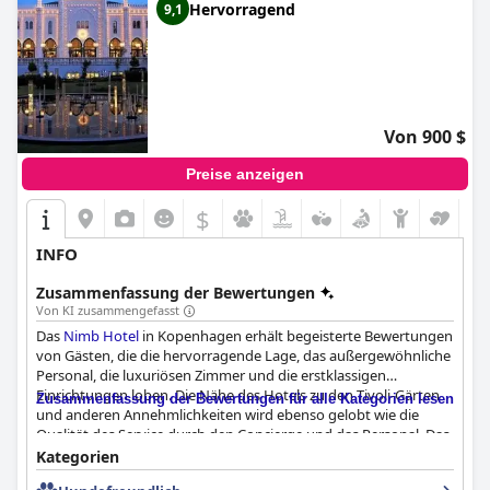
Hervorragend
9,1
Von 900 $
Preise anzeigen
$
INFO
Zusammenfassung der Bewertungen
Von KI zusammengefasst
Das
Nimb Hotel
in Kopenhagen erhält begeisterte Bewertungen
von Gästen, die die hervorragende Lage, das außergewöhnliche
Personal, die luxuriösen Zimmer und die erstklassigen
Einrichtungen loben. Die Nähe des Hotels zu den Tivoli-Gärten
Zusammenfassung der Bewertungen für alle Kategorien lesen
und anderen Annehmlichkeiten wird ebenso gelobt wie die
Qualität des Service durch den Concierge und das Personal. Das
Frühstück im
Nimb Hotel
wird als atemberaubend und
Kategorien
erstaunlich beschrieben, mit hochwertigen Speisen und