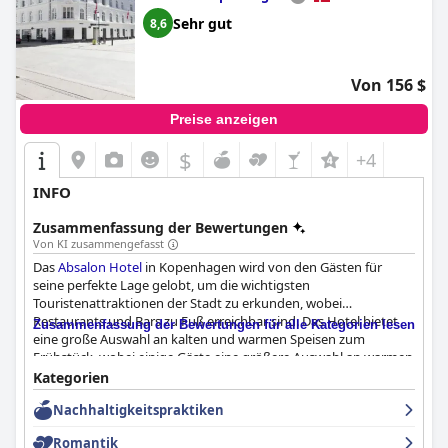
Sehr gut
8,6
Von 156 $
Preise anzeigen
$
+4
INFO
Zusammenfassung der Bewertungen
Von KI zusammengefasst
Das
Absalon Hotel
in Kopenhagen wird von den Gästen für
seine perfekte Lage gelobt, um die wichtigsten
Touristenattraktionen der Stadt zu erkunden, wobei
Restaurants und Bars zu Fuß erreichbar sind. Das Hotel bietet
Zusammenfassung der Bewertungen für alle Kategorien lesen
eine große Auswahl an kalten und warmen Speisen zum
Frühstück, wobei einige Gäste eine größere Auswahl an warmen
Speisen vorschlagen. Die Zimmer sind schön dekoriert und mit
Kategorien
allen wichtigen Annehmlichkeiten ausgestattet, und das Hotel
Nachhaltigkeitspraktiken
bietet eine saubere und freundliche Atmosphäre. Das Personal
ist außergewöhnlich freundlich und zuvorkommend, und das
Romantik
Hotel liegt in einem trendigen Viertel mit vielen