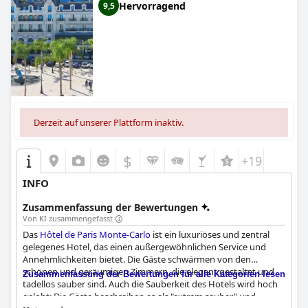
Hervorragend
9,5
Derzeit auf unserer Plattform inaktiv.
$
+19
INFO
Zusammenfassung der Bewertungen
Von KI zusammengefasst
Das
Hôtel de Paris Monte-Carlo
ist ein luxuriöses und zentral
gelegenes Hotel, das einen außergewöhnlichen Service und
Annehmlichkeiten bietet. Die Gäste schwärmen von den
schönen und geräumigen Zimmern, die elegant gestaltet und
Zusammenfassung der Bewertungen für alle Kategorien lesen
tadellos sauber sind. Auch die Sauberkeit des Hotels wird hoch
gelobt: Die Gäste beschreiben es als "extrem sauber" und