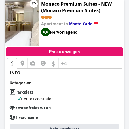
Monaco Premium Suites - NEW
(Monaco Premium Suites)
Apartment in
Monte-Carlo
Hervorragend
8,8
Preise anzeigen
$
+4
INFO
Kategorien
Parkplatz
E Auto Ladestation
Kostenfreies WLAN
Erwachsene
Mehr anzeigen