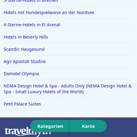
5-Sterne-Hotels in Bremen
Hotels in Iserlohn
Hotels in Norden
Hotels mit Hundespielwiese an der Nordsee
4-Sterne-Hotels in El Arenal
Hotels in Beverly Hills
Scandic Haugesund
Agii Apostoli Studios
Domotel Olympia
NEMA Design Hotel & Spa - Adults Only (NEMA Design Hotel &
Spa - Small Luxury Hotels of the World)
Petit Palace Suites
Kategorien
Karte