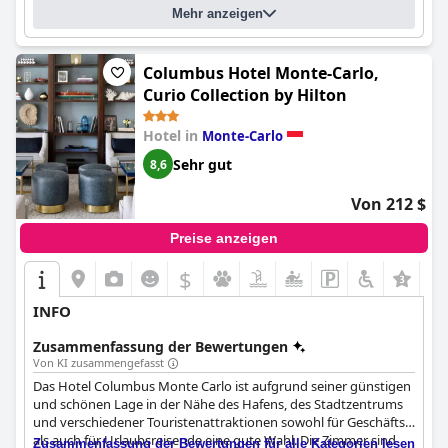
Der Innenpool ist recht komfortabel und entspannend, und das
Mehr anzeigen
Hotel bietet die Möglichkeit, Zusatzbetten aufzustellen, so dass
jeder einen bequemen Platz zum Schlafen hat. Alles in allem ist
das
Le Méridien Beach Plaza
ein idealer Ort für einen
Columbus Hotel Monte-Carlo,
romantischen Kurzurlaub oder einen Familienurlaub.
Curio Collection by Hilton
Hotel in
Monte-Carlo
Sehr gut
8,6
Von 212 $
Preise anzeigen
$
INFO
Zusammenfassung der Bewertungen
Von KI zusammengefasst
Das Hotel Columbus Monte Carlo ist aufgrund seiner günstigen
und schönen Lage in der Nähe des Hafens, des Stadtzentrums
und verschiedener Touristenattraktionen sowohl für Geschäfts-
als auch für Urlaubsreisende eine gute Wahl. Die Zimmer sind
Zusammenfassung der Bewertungen für alle Kategorien lesen