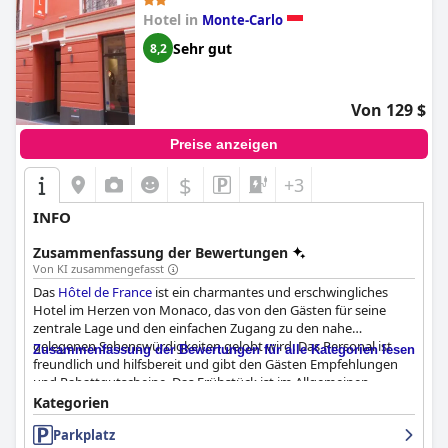
hervorragendes Preis-Leistungs-Verhältnis bietet.
Hotel in
Monte-Carlo
Sehr gut
8,2
Von 129 $
Preise anzeigen
$
+3
INFO
Zusammenfassung der Bewertungen
Von KI zusammengefasst
Das
Hôtel de France
ist ein charmantes und erschwingliches
Hotel im Herzen von Monaco, das von den Gästen für seine
zentrale Lage und den einfachen Zugang zu den nahe
gelegenen Sehenswürdigkeiten gelobt wird. Das Personal ist
Zusammenfassung der Bewertungen für alle Kategorien lesen
freundlich und hilfsbereit und gibt den Gästen Empfehlungen
und Rabattgutscheine. Das Frühstück ist im Allgemeinen
zufriedenstellend, das Personal ist zuvorkommend und die
Kategorien
Zimmer sind sauber und komfortabel. Das Hotel bietet eine
Parkplatz
Vielzahl von Zimmergrößen, einige mit außergewöhnlichem