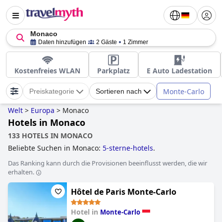
Monaco
Daten hinzufügen
2 Gäste
1 Zimmer
Kostenfreies WLAN
Parkplatz
E Auto Ladestation
Monte-Carlo
Preiskategorie
Sortieren nach
Welt
>
Europa
>
Monaco
Hotels in Monaco
133 HOTELS IN MONACO
Beliebte Suchen in Monaco:
5-sterne-hotels
.
Das Ranking kann durch die Provisionen beeinflusst werden, die wir
erhalten.
Hôtel de Paris Monte-Carlo
Hotel in
Monte-Carlo