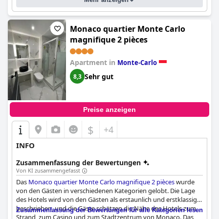
Monaco quartier Monte Carlo
magnifique 2 pièces
Apartment in
Monte-Carlo
Sehr gut
8,3
Preise anzeigen
$
+4
INFO
Zusammenfassung der Bewertungen
Von KI zusammengefasst
Das
Monaco quartier Monte Carlo magnifique 2 pièces
wurde
von den Gästen in verschiedenen Kategorien gelobt. Die Lage
des Hotels wird von den Gästen als erstaunlich und erstklassig
beschrieben, und die Gäste schätzen die Nähe des Hotels zum
Zusammenfassung der Bewertungen für alle Kategorien lesen
Strand, zum Casino und zum Stadtzentrum von Monaco. Das