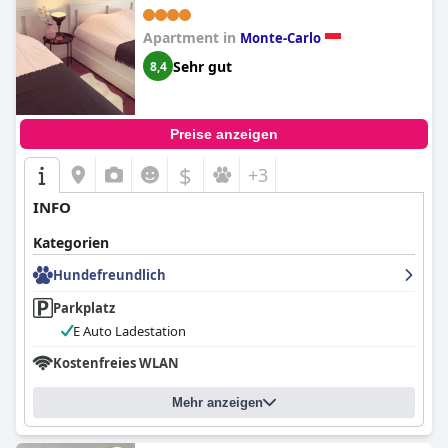
Apartment in
Monte-Carlo
Sehr gut
8,4
Preise anzeigen
$
+3
INFO
Kategorien
Hundefreundlich
Parkplatz
E Auto Ladestation
Kostenfreies WLAN
Mehr anzeigen