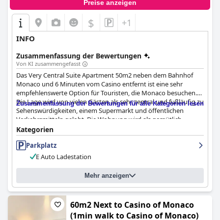
Preise anzeigen
$
+1
INFO
Zusammenfassung der Bewertungen
Von KI zusammengefasst
Das Very Central Suite Apartment 50m2 neben dem Bahnhof
Monaco und 6 Minuten vom Casino entfernt ist eine sehr
empfehlenswerte Option für Touristen, die Monaco besuchen.
Die Lage wird von vielen Gästen als sehr zentral und fußläufig zu
Zusammenfassung der Bewertungen für alle Kategorien lesen
Sehenswürdigkeiten, einem Supermarkt und öffentlichen
Verkehrsmitteln gelobt. Die Wohnung wird als gemütlich,
komfortabel und praktisch mit einer gut ausgestatteten Küche
Kategorien
und einem bequemen Bett beschrieben. Die Gäste schätzen
Parkplatz
auch das hohe Maß an Sauberkeit und die Gastfreundschaft des
Gastgebers, der persönliche Empfehlungen und Insider-Tipps
E Auto Ladestation
gibt. Die Parkmöglichkeiten sind bequem und erschwinglich,
und die Betten sind meist bequem. Es gibt zwar einige kleinere
Mehr anzeigen
Probleme mit dem Badezimmer und dem Schlafsofa, aber im
Großen und Ganzen empfinden die Gäste die Wohnung als
einen geselligen und angenehmen Aufenthaltsort mit einem
60m2 Next to Casino of Monaco
ausgezeichneten Preis-Leistungs-Verhältnis.
(1min walk to Casino of Monaco)