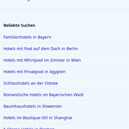
Hotels in Venedig
Hotels in Wiek auf Rügen
Hotels in Kiel
Beliebte Suchen
Hotels in Swinemünde
Familienhotels in Bayern
Hotels in Greetsiel
Hotels mit Pool auf dem Dach in Berlin
Hotels in Deutschland
Hotels mit Whirlpool im Zimmer in Wien
Hotels in Lissabon
Hotels mit Privatpool in Ägypten
Hotels in Madrid
Hotels in Wyk auf Föhr
Schlosshotels an der Ostsee
Hotels in Neubrandenburg
Romantische Hotels im Bayerischen Wald
Hotels in Kefalonia
Baumhaushotels in Slowenien
Hotels in Bodenmais
Hotels im Boutique-Stil in Shanghai
Hotels in Bad Bramstedt