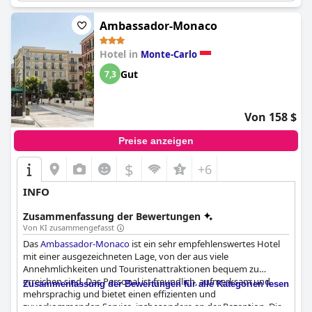
Unterkünften und den bequemen Betten zufrieden, und der
Außenpool bot einen Ort der Entspannung. Insgesamt ist das
Ambassador-Monaco
Novotel Monte-Carlo
eine saubere, einladende und bequeme
Option für Reisende in Monte-Carlo.
Hotel in
Monte-Carlo
Gut
7,3
Von 158 $
Preise anzeigen
$
+6
INFO
Zusammenfassung der Bewertungen
Von KI zusammengefasst
Das
Ambassador-Monaco
ist ein sehr empfehlenswertes Hotel
mit einer ausgezeichneten Lage, von der aus viele
Annehmlichkeiten und Touristenattraktionen bequem zu
erreichen sind. Das Personal ist freundlich, aufmerksam und
Zusammenfassung der Bewertungen für alle Kategorien lesen
mehrsprachig und bietet einen effizienten und
zuvorkommenden Service, insbesondere an der Rezeption. Die