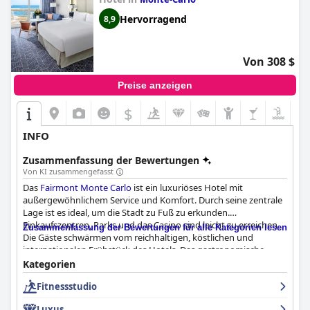
Hervorragend
8,9
Von 308 $
Preise anzeigen
$
INFO
Zusammenfassung der Bewertungen
Von KI zusammengefasst
Das
Fairmont Monte Carlo
ist ein luxuriöses Hotel mit
außergewöhnlichem Service und Komfort. Durch seine zentrale
Lage ist es ideal, um die Stadt zu Fuß zu erkunden.
Einkaufszentren, Parks und das Casino sind leicht zu erreichen.
Zusammenfassung der Bewertungen für alle Kategorien lesen
Die Gäste schwärmen vom reichhaltigen, köstlichen und
internationalen Frühstück des Hotels. Das gastronomische
Angebot des Hotels ist an Qualität und Geschmack nicht zu
Kategorien
überbieten, auch wenn einige Gäste die Preise als etwas hoch
Fitnessstudio
empfinden. Die Zimmer des Hotels werden unterschiedlich
bewertet: Einige Gäste halten sie für veraltet und
Luxus