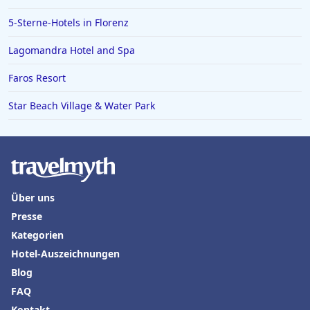
Hotels in Achen See
5-Sterne-Hotels in Florenz
Hotels in Marburg Biedenkopf
Lagomandra Hotel and Spa
Hotels in Punta Cana
Faros Resort
Hotels in Burg
Star Beach Village & Water Park
Hotels in Ischgl
Hotels in Cochem
Hotels in Karibische Inseln
Hotels in Boppard
Über uns
Presse
Kategorien
Hotel-Auszeichnungen
Blog
FAQ
Kontakt