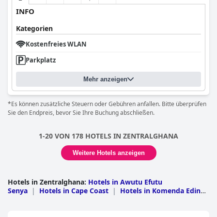
INFO
Kategorien
Kostenfreies WLAN
Parkplatz
Mehr anzeigen
*Es können zusätzliche Steuern oder Gebühren anfallen. Bitte überprüfen
Sie den Endpreis, bevor Sie Ihre Buchung abschließen.
1-20 VON 178 HOTELS IN ZENTRALGHANA
Weitere Hotels anzeigen
Hotels in Zentralghana
:
Hotels in Awutu Efutu
Senya
|
Hotels in Cape Coast
|
Hotels in Komenda Edina
Eguafo Abirem
|
Hotels in Mfantsiman
|
Hotels in
Agona
|
Hotels in Abura-Asebu-Kwamankese
|
Hotels in
Assin North
|
Hotels in Gomoa