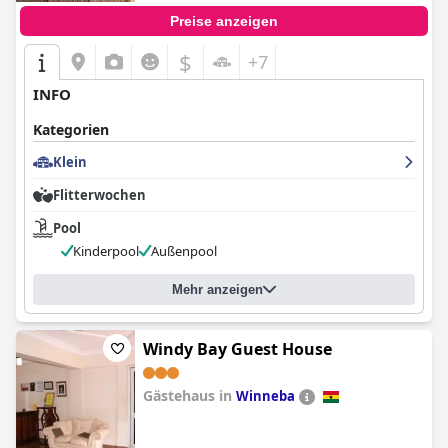
Preise anzeigen
$
+7
INFO
Kategorien
Klein
Flitterwochen
Pool
Kinderpool
Außenpool
Mehr anzeigen
Windy Bay Guest House
Gästehaus in
Winneba
0.0