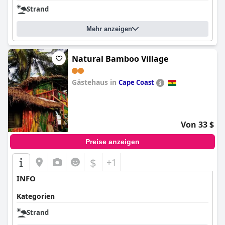
Strand
Mehr anzeigen
Natural Bamboo Village
Gästehaus in
Cape Coast
0.0
Von 33 $
Preise anzeigen
$
+1
INFO
Kategorien
Strand