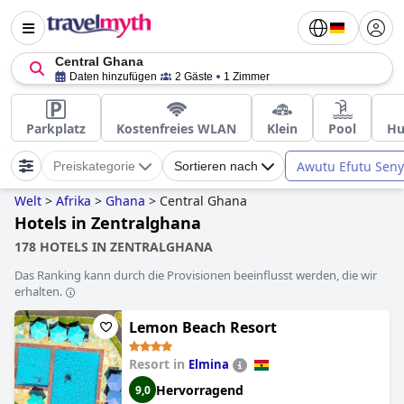
Central Ghana
Daten hinzufügen
2 Gäste
1 Zimmer
Parkplatz
Kostenfreies WLAN
Klein
Pool
Hu
Awutu Efutu Sen
Preiskategorie
Sortieren nach
Welt
>
Afrika
>
Ghana
>
Central Ghana
Hotels in Zentralghana
178 HOTELS IN ZENTRALGHANA
Das Ranking kann durch die Provisionen beeinflusst werden, die wir
erhalten.
Lemon Beach Resort
Resort in
Elmina
Hervorragend
9,0