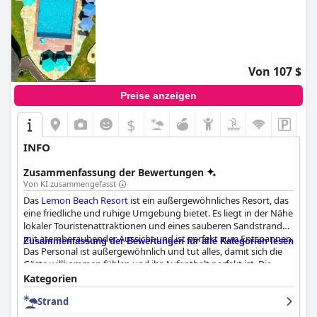
Von 107 $
Preise anzeigen
$
+6
INFO
Zusammenfassung der Bewertungen
Von KI zusammengefasst
Das
Lemon Beach Resort
ist ein außergewöhnliches Resort, das
eine friedliche und ruhige Umgebung bietet. Es liegt in der Nähe
lokaler Touristenattraktionen und eines sauberen Sandstrandes
mit atemberaubender Aussicht und ist perfekt zum Entspannen.
Zusammenfassung der Bewertungen für alle Kategorien lesen
Das Personal ist außergewöhnlich und tut alles, damit sich die
Gäste willkommen fühlen und ihr Aufenthalt perfekt ist. Die
Gäste schwärmten von der Sauberkeit der Anlage und liebten
Kategorien
es, Zeit im erfrischenden Pool zu verbringen. Die Zimmer sind
Strand
komfortabel, gut ausgestattet und schön eingerichtet und
verfügen über eine hervorragende Klimaanlage und Wi-Fi. Das