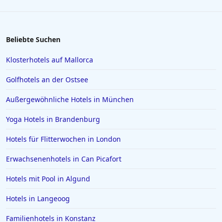
Hotels in Flensburg
Hotels in Kassel
Hotels in Barcelona
Beliebte Suchen
Hotels in Palma de Mallorca
Klosterhotels auf Mallorca
Hotels in Mailand
Golfhotels an der Ostsee
Hotels auf Gran Canaria
Außergewöhnliche Hotels in München
Hotels in Zell am See
Yoga Hotels in Brandenburg
Hotels in Würzburg
Hotels in Borkum
Hotels für Flitterwochen in London
Hotels in Quedlinburg
Erwachsenenhotels in Can Picafort
Hotels in der Sächsischen Schweiz
Hotels mit Pool in Algund
Hotels in Speyer
Hotels in Langeoog
Hotels in Bregenz
Familienhotels in Konstanz
Hotels in Paguera