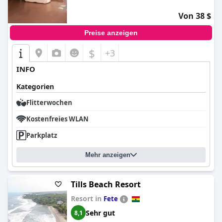
Von 38 $
Preise anzeigen
$
+3
INFO
Kategorien
Flitterwochen
Kostenfreies WLAN
Parkplatz
Mehr anzeigen
Tills Beach Resort
Resort in
Fete
Sehr gut
8,1