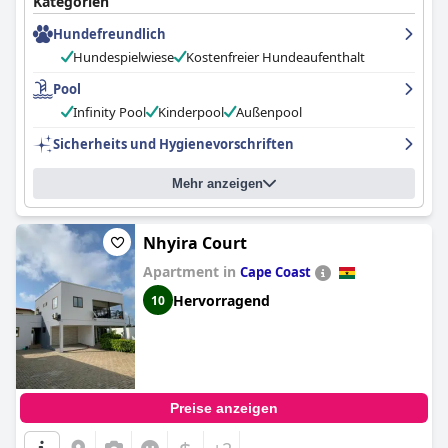
Kategorien
Hundefreundlich
Hundespielwiese
Kostenfreier Hundeaufenthalt
Pool
Infinity Pool
Kinderpool
Außenpool
Sicherheits und Hygienevorschriften
Mehr anzeigen
Nhyira Court
Apartment in
Cape Coast
Hervorragend
10
Preise anzeigen