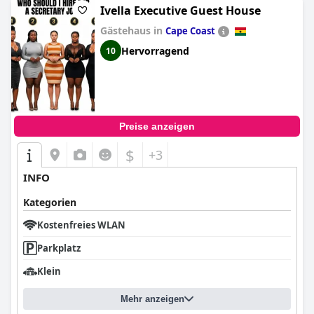
Ivella Executive Guest House
Gästehaus in
Cape Coast
Hervorragend
10
Preise anzeigen
$
+3
INFO
Kategorien
Kostenfreies WLAN
Parkplatz
Klein
Mehr anzeigen