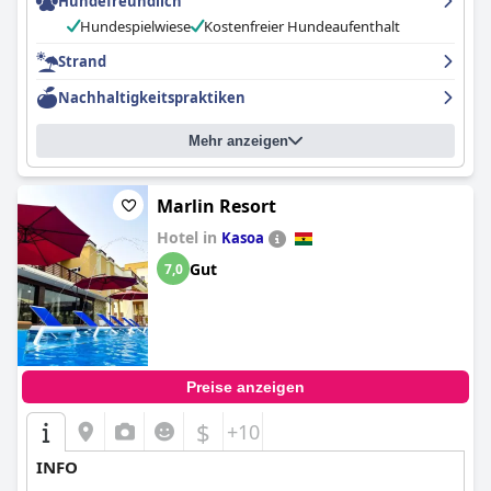
Hundefreundlich
Hundespielwiese
Kostenfreier Hundeaufenthalt
Strand
Nachhaltigkeitspraktiken
Mehr anzeigen
Marlin Resort
Hotel in
Kasoa
Gut
7,0
Preise anzeigen
$
+10
INFO