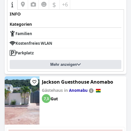
$
+6
INFO
Kategorien
Familien
Kostenfreies WLAN
Parkplatz
Mehr anzeigen
Jackson Guesthouse Anomabo
Gästehaus in
Anomabu
Gut
7,3