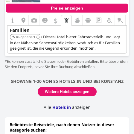
Bodenseeregion macht.
Das Hotel hat zwar eine Reihe von Stufen, um in die Lobby zu
Preise anzeigen
gelangen, so dass es für Personen mit Kinderwagen nicht so
leicht zugänglich ist, aber es ist ideal für Familien, die viel Platz
$
+3
und Annehmlichkeiten suchen. Und für Radfahrer ist das Hotel
ebenfalls eine gute Wahl.
Familien
Dieses Hotel bietet Fahrradverleih und liegt
Insgesamt ist das
KI-generiert
Apartment Hotel Konstanz
eine
ausgezeichnete Wahl für Familien, die ein einfaches und
in der Nähe von Sehenswürdigkeiten, wodurch es für Familien
gemütliches Hotel mit viel Platz und
geeignet ist, die die Gegend erkunden möchten.
Unterhaltungsmöglichkeiten für die Kinder suchen.
*Es können zusätzliche Steuern oder Gebühren anfallen. Bitte überprüfen
Sie den Endpreis, bevor Sie Ihre Buchung abschließen.
SHOWING 1-20 VON 85 HOTELS IN UND BEI KONSTANZ
Weitere Hotels anzeigen
Alle
Hotels in
anzeigen
Beliebteste Reiseziele, nach denen Nutzer in dieser
Kategorie suchen: