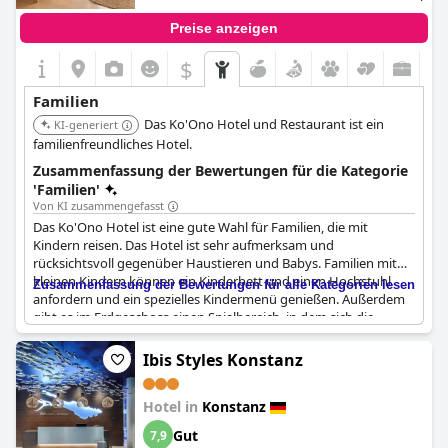
freundliche Personal und die komfortablen Unterkünfte
geschätzt.
Preise anzeigen
$
Familien
Das Ko'Ono Hotel und Restaurant ist ein
KI-generiert
familienfreundliches Hotel.
Zusammenfassung der Bewertungen für die Kategorie
'Familien'
Von KI zusammengefasst
Das Ko'Ono Hotel ist eine gute Wahl für Familien, die mit
Kindern reisen. Das Hotel ist sehr aufmerksam und
rücksichtsvoll gegenüber Haustieren und Babys. Familien mit
kleinen Kindern können ein Kinderbett und einen Hochstuhl
Zusammenfassung der Bewertungen für alle Kategorien lesen
anfordern und ein spezielles Kindermenü genießen. Außerdem
gibt es im Erdgeschoss einen Spielbereich, in dem sich die
Kinder austoben können. Für Familien mit mehr als einem Kind
sind die Hotelzimmer geräumig genug. Das Hotelrestaurant ist
Ibis Styles Konstanz
ebenfalls sehr gut ausgestattet, mit vielen Spielsachen,
Wickeltischen und anderen Annehmlichkeiten für Babys. Der
Hotel in
Konstanz
Preis ist zwar etwas hoch, aber er ist es wert. Der einzige
Nachteil ist, dass es aufgrund der vielen Kinder, die im Hotel
Gut
7,9
wohnen, laut werden kann. Die Fahrradtour von der Insel