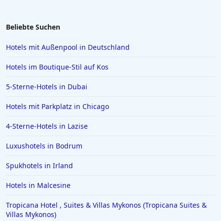
Familienhotels in Bayrischzell
Familienhotels in Filzmoos
Beliebte Suchen
Familienhotels in Saalbach-Hinterglemm
Hotels mit Außenpool in Deutschland
Familienhotels auf Santorin
Hotels im Boutique-Stil auf Kos
Familienhotels in Poreč
5-Sterne-Hotels in Dubai
Familienhotels auf Formentera
Hotels mit Parkplatz in Chicago
Familienhotels in Zandvoort
Familienhotels in Ulm
4-Sterne-Hotels in Lazise
Luxushotels in Bodrum
Spukhotels in Irland
Hotels in Malcesine
Tropicana Hotel , Suites & Villas Mykonos (Tropicana Suites &
Villas Mykonos)