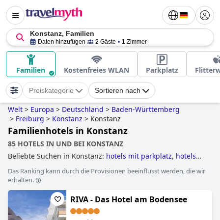
Konstanz, Familien
Daten hinzufügen
2 Gäste
1 Zimmer
Familien
Kostenfreies WLAN
Parkplatz
Flitte
Preiskategorie
Sortieren nach
Welt
>
Europa
>
Deutschland
>
Baden-Württemberg
>
Freiburg
>
Konstanz
>
Konstanz
Familienhotels in Konstanz
85 HOTELS IN UND BEI KONSTANZ
Beliebte Suchen in Konstanz:
hotels mit parkplatz
,
hotels
mit pool
,
familienhotels
and
5-sterne-hotels
.
Das Ranking kann durch die Provisionen beeinflusst werden, die wir
erhalten.
RIVA - Das Hotel am Bodensee