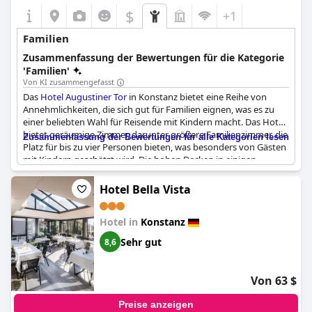
$
+1
Familien
Zusammenfassung der Bewertungen für die Kategorie
'Familien'
Von KI zusammengefasst
Das
Hotel Augustiner Tor
in Konstanz bietet eine Reihe von
Annehmlichkeiten, die sich gut für Familien eignen, was es zu
einer beliebten Wahl für Reisende mit Kindern macht. Das Hotel
bietet geräumige Zimmer, darunter größere Familienzimmer, die
Zusammenfassung der Bewertungen für alle Kategorien lesen
Platz für bis zu vier Personen bieten, was besonders von Gästen
mit Kindern geschätzt wird. Die hohen Decken in einigen
Zimmern tragen zum Raumgefühl bei und machen den
Aufenthalt für Familien angenehmer.
Hotel Bella Vista
Gäste empfinden die familienfreundliche Atmosphäre des
Hotel in
Konstanz
Hotels als einladend, und die kinderfreundlichen
Frühstücksoptionen erleichtern Eltern den Morgen. Die
Sehr gut
8,6
strategische Lage des Hotels in der Nähe der Altstadt und des
Hafens ist ideal für Familienausflüge in die Stadt und bietet
einfachen Zugang zu den örtlichen Sehenswürdigkeiten.
Von 63 $
Einige Gäste haben jedoch angemerkt, dass bestimmte Zimmer,
Preise anzeigen
insbesondere die kleineren Dachgeschosszimmer,