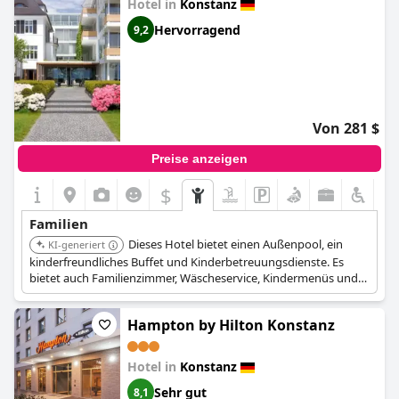
Hotel in
Konstanz
Hervorragend
9,2
Von 281 $
Preise anzeigen
$
Familien
Dieses Hotel bietet einen Außenpool, ein
KI-generiert
kinderfreundliches Buffet und Kinderbetreuungsdienste. Es
bietet auch Familienzimmer, Wäscheservice, Kindermenüs und
Fahrradverleih. Es liegt in der Nähe des Stadtzentrums.
Hampton by Hilton Konstanz
Hotel in
Konstanz
Sehr gut
8,1