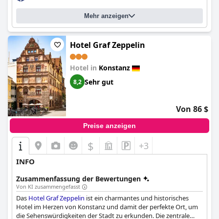
sind unglaublich bequem und werden von den Gästen als
"erstaunlich" und "extrem bequem" beschrieben. Das Hotel ist
Mehr anzeigen
auch eine gute Wahl für Geschäftsreisende, die einen
komfortablen Aufenthalt in Konstanz mit fantastischen
Annehmlichkeiten und einer großartigen Lage suchen.
Insgesamt ist das
Hotel 47°
Hotel Graf Zeppelin
eine empfehlenswerte Option für
diejenigen, die einen komfortablen, modernen und sauberen
Aufenthalt zu einem vernünftigen Preis suchen.
Hotel in
Konstanz
Sehr gut
8,2
Von 86 $
Preise anzeigen
$
+3
INFO
Zusammenfassung der Bewertungen
Von KI zusammengefasst
Das
Hotel Graf Zeppelin
ist ein charmantes und historisches
Hotel im Herzen von Konstanz und damit der perfekte Ort, um
die Sehenswürdigkeiten der Stadt zu erkunden. Die zentrale