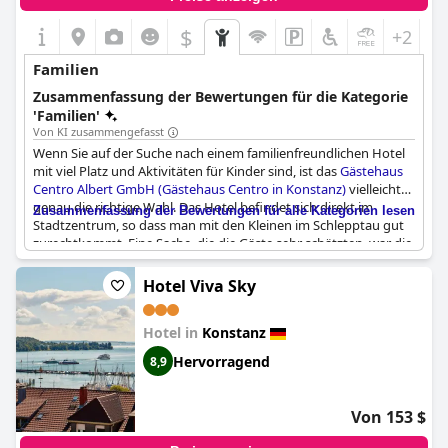
$
+2
Familien
Zusammenfassung der Bewertungen für die Kategorie
'Familien'
Von KI zusammengefasst
Wenn Sie auf der Suche nach einem familienfreundlichen Hotel
mit viel Platz und Aktivitäten für Kinder sind, ist das
Gästehaus
Centro Albert GmbH (Gästehaus Centro in Konstanz)
vielleicht
genau die richtige Wahl. Das Hotel befindet sich direkt im
Zusammenfassung der Bewertungen für alle Kategorien lesen
Stadtzentrum, so dass man mit den Kleinen im Schlepptau gut
zurechtkommt. Eine Sache, die die Gäste sehr schätzten, war die
einladende Atmosphäre und die freundlichen Haustiere.
Familien schätzten besonders die geräumigen Zimmer, von
Hotel Viva Sky
denen einige sogar über ein separates Schlafzimmer für die
Kinder verfügen. Außerdem gab es viele praktische
Hotel in
Konstanz
Annehmlichkeiten wie einen Aufzug für Kinderwagen und
Buggys. Alles in allem ist das
Gästehaus Centro Albert GmbH
Hervorragend
8,9
(Gästehaus Centro in Konstanz)
ein hervorragendes Angebot
für Familien, die einen komfortablen Aufenthalt in schöner
Umgebung genießen möchten.
Von 153 $