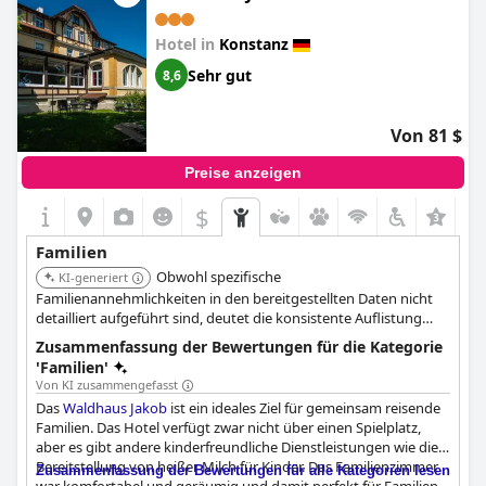
waren, lobten andere das Ambiente des orientalischen
Restaurants und die Qualität der Speisen. Die Betten des Hotels
Hotel in
Konstanz
sind zwar nicht herausragend, bieten den Gästen aber einen
zufriedenstellenden Komfort. Insgesamt bietet das
Hotel Halm
Sehr gut
8,6
Konstanz
eine charmante und luxuriöse Atmosphäre und ist
eine gute Wahl für zukünftige Aufenthalte in Konstanz.
Von 81 $
Preise anzeigen
$
+4
Familien
Obwohl spezifische
KI-generiert
Familienannehmlichkeiten in den bereitgestellten Daten nicht
detailliert aufgeführt sind, deutet die konsistente Auflistung
darauf hin, dass es eine geeignete Umgebung für Familien
Zusammenfassung der Bewertungen für die Kategorie
bietet.
'Familien'
Von KI zusammengefasst
Das
Waldhaus Jakob
ist ein ideales Ziel für gemeinsam reisende
Familien. Das Hotel verfügt zwar nicht über einen Spielplatz,
aber es gibt andere kinderfreundliche Dienstleistungen wie die
Bereitstellung von heißer Milch für Kinder. Das Familienzimmer
Zusammenfassung der Bewertungen für alle Kategorien lesen