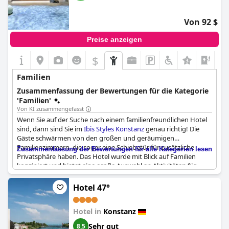
Mainau zum Hotel kann für jüngere Kinder nach einem langen
Tag eine Herausforderung sein. Insgesamt ist das Ko'Ono Hotel
Von 92 $
ein perfektes Ziel für Familien mit kleinen Kindern.
Preise anzeigen
$
+2
Familien
Zusammenfassung der Bewertungen für die Kategorie
'Familien'
Von KI zusammengefasst
Wenn Sie auf der Suche nach einem familienfreundlichen Hotel
sind, dann sind Sie im
Ibis Styles Konstanz
genau richtig! Die
Gäste schwärmen von den großen und geräumigen
Familienzimmern, die sogar eine Schiebetür für zusätzliche
Zusammenfassung der Bewertungen für alle Kategorien lesen
Privatsphäre haben. Das Hotel wurde mit Blick auf Familien
konzipiert und bietet eine große Auswahl an Aktivitäten für
Kinder, einschließlich eines Spielplatzes und eines Spielraums
während des Frühstücks. Die Eltern können sogar eine Partie
Hotel 47°
Billard spielen, während sich die Kleinen in der Nähe vergnügen.
Das Personal tut alles, um Familien einen angenehmen
Hotel in
Konstanz
Aufenthalt zu ermöglichen, und geht schnell auf alle Wünsche
ein. Das Hotel liegt außerdem sehr günstig, so dass Familien die
Sehr gut
8,5