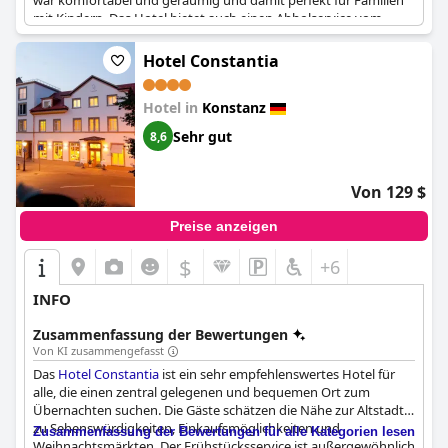
war komfortabel und geräumig und damit perfekt für Familien
mit Kindern. Das Hotel bietet auch einen Abholservice vom
Restaurant an, so dass die Familien ihre Mahlzeiten bequem auf
dem Zimmer einnehmen können. Der einzige Nachteil war der
Hotel Constantia
Frühstücksplan, der für Familien mit eingeschränkten
Arbeitszeiten aufgrund von COVID-19 nicht ideal war. Insgesamt
Hotel in
Konstanz
ist das
Waldhaus Jakob
ein großartiges Hotel für Familien, die
einen komfortablen und angenehmen Aufenthalt verbringen
Sehr gut
8,6
möchten.
Von 129 $
Preise anzeigen
$
+6
INFO
Zusammenfassung der Bewertungen
Von KI zusammengefasst
Das
Hotel Constantia
ist ein sehr empfehlenswertes Hotel für
alle, die einen zentral gelegenen und bequemen Ort zum
Übernachten suchen. Die Gäste schätzen die Nähe zur Altstadt,
zu Sehenswürdigkeiten, Einkaufsmöglichkeiten und
Zusammenfassung der Bewertungen für alle Kategorien lesen
Weihnachtsmärkten. Der Frühstücksservice ist außergewöhnlich