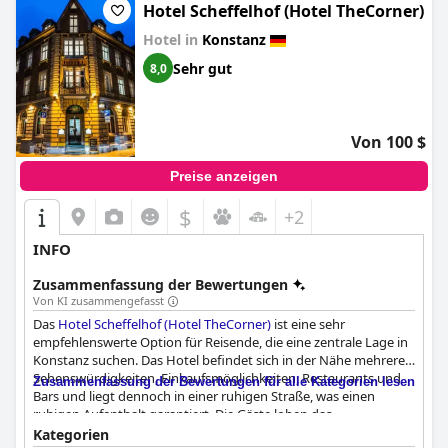
bemüht, den Gästen einen angenehmen Aufenthalt zu
Hotel Scheffelhof (Hotel TheCorner)
ermöglichen. Die Betten wurden als bequem und geräumig
Hotel in
Konstanz
beschrieben, wobei einige Gäste besonders die bequemen
Kissen erwähnten. Insgesamt bietet das
Hotel Viva Sky
einen
Sehr gut
8,0
hervorragenden Service mit freundlichem und
zuvorkommendem Personal, das sich sehr bemüht, dass sich
die Gäste wie zu Hause fühlen.
Von 100 $
Preise anzeigen
$
+2
INFO
Zusammenfassung der Bewertungen
Von KI zusammengefasst
Das
Hotel Scheffelhof (Hotel TheCorner)
ist eine sehr
empfehlenswerte Option für Reisende, die eine zentrale Lage in
Konstanz suchen. Das Hotel befindet sich in der Nähe mehrerer
Sehenswürdigkeiten, Einkaufsmöglichkeiten, Restaurants und
Zusammenfassung der Bewertungen für alle Kategorien lesen
Bars und liegt dennoch in einer ruhigen Straße, was einen
ruhigen Aufenthalt garantiert. Die Gäste loben das
Hotelpersonal für seine Freundlichkeit und das köstliche
Kategorien