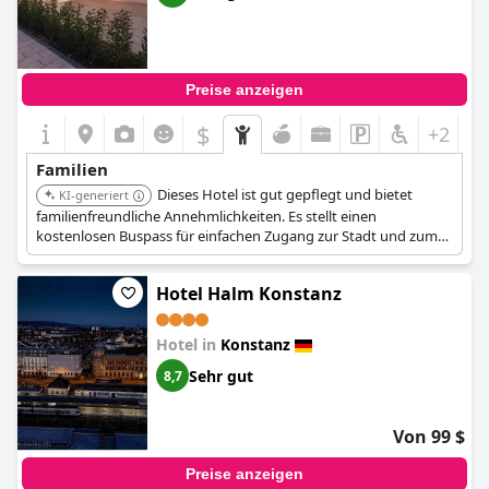
Preise anzeigen
$
+2
Familien
Dieses Hotel ist gut gepflegt und bietet
KI-generiert
familienfreundliche Annehmlichkeiten. Es stellt einen
kostenlosen Buspass für einfachen Zugang zur Stadt und zum
Bahnhof sowie ein großartiges Frühstück mit vielen
Auswahlmöglichkeiten zur Verfügung.
Hotel Halm Konstanz
Hotel in
Konstanz
Sehr gut
8,7
Von 99 $
Preise anzeigen