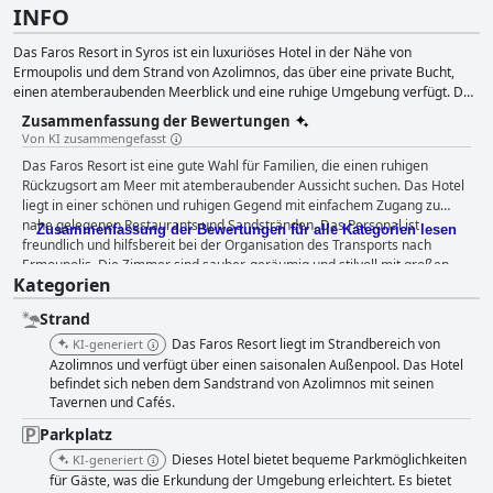
INFO
Das Faros Resort in Syros ist ein luxuriöses Hotel in der Nähe von
Ermoupolis und dem Strand von Azolimnos, das über eine private Bucht,
einen atemberaubenden Meerblick und eine ruhige Umgebung verfügt. Das
Resort bietet gut ausgestattete Zimmer und Suiten mit modernen
Zusammenfassung der Bewertungen
Annehmlichkeiten, die Tradition und Komfort miteinander verbinden. Es ist
Von KI zusammengefasst
ein idealer Ort für Hochzeiten, Konferenzen und geschäftliche
Das Faros Resort ist eine gute Wahl für Familien, die einen ruhigen
Veranstaltungen und bietet modernste Einrichtungen und einen
Rückzugsort am Meer mit atemberaubender Aussicht suchen. Das Hotel
unvergesslichen Catering-Service.
liegt in einer schönen und ruhigen Gegend mit einfachem Zugang zu
nahe gelegenen Restaurants und Sandstränden. Das Personal ist
Zusammenfassung der Bewertungen für alle Kategorien lesen
freundlich und hilfsbereit bei der Organisation des Transports nach
Ermoupolis. Die Zimmer sind sauber, geräumig und stilvoll mit großen
Kategorien
und bequemen Betten. Der Poolbereich ist für viele Gäste ein Highlight,
denn sie beschreiben ihn als schön und hervorragend mit großartigem
Strand
Blick auf das Meer. Das Hotel ist eine ausgezeichnete Wahl für einen
preisgünstigen Urlaub und bietet mit seinem beeindruckenden Design
Das Faros Resort liegt im Strandbereich von
KI-generiert
und der herrlichen Aussicht ein unglaubliches Erlebnis. Das Frühstücks-
Azolimnos und verfügt über einen saisonalen Außenpool. Das Hotel
und Abendmenü wurde jedoch gemischt bewertet und die WLAN-
befindet sich neben dem Sandstrand von Azolimnos mit seinen
Tavernen und Cafés.
Verbindung könnte verbessert werden. Der Privatstrand ist praktisch,
aber vielleicht nicht sehr gepflegt. Das Hotel ist für Familien mit Kindern
Parkplatz
sehr zu empfehlen, da es einen Kinderpool und ein Schlafzimmer für bis
Dieses Hotel bietet bequeme Parkmöglichkeiten
KI-generiert
zu 5 Personen bietet. Insgesamt bietet das Faros Resort einen guten
für Gäste, was die Erkundung der Umgebung erleichtert. Es bietet
Service für das gezahlte Geld und einen angenehmen und sauberen