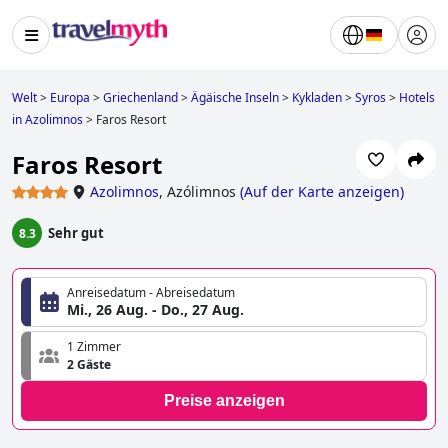
Welt
>
Europa
>
Griechenland
>
Ägäische Inseln
>
Kykladen
>
Syros
>
Hotels
in Azolimnos
>
Faros Resort
Faros Resort
Azolimnos
,
Azólimnos
(
Auf der Karte anzeigen
)
Sehr gut
8.3
Anreisedatum - Abreisedatum
Mi., 26 Aug. - Do., 27 Aug.
1 Zimmer
2 Gäste
Preise anzeigen