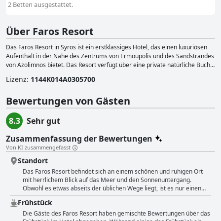
2 Betten ausgestattet.
Über Faros Resort
Das Faros Resort in Syros ist ein erstklassiges Hotel, das einen luxuriösen
Aufenthalt in der Nähe des Zentrums von Ermoupolis und des Sandstrandes
von Azolimnos bietet. Das Resort verfügt über eine private natürliche Bucht,
einen spektakulären Blick auf das Ägäische Meer und eine ruhige
Lizenz
:
1144K014A0305700
Umgebung. Das Hotel ist architektonisch ansprechend gestaltet und bietet
seinen Gästen eine Reihe von Dienstleistungen und Einrichtungen, darunter
Bewertungen von Gästen
einen Swimmingpool und eine Bar. Das Resort bietet luxuriöse Zimmer und
Suiten mit atemberaubendem Blick auf das Meer und die Swimmingpools.
In jedem Zimmer gehen Tradition und moderner Komfort nahtlos ineinander
8.3
Sehr gut
über, mit traditionellen Möbeln, modernsten Systemen, Marmorbädern,
privaten Veranden und feiner Bettwäsche. Die Suiten sind so konzipiert,
Zusammenfassung der Bewertungen
dass sie alle Bedürfnisse und Wünsche der Gäste erfüllen und ein
Von KI zusammengefasst
unvergessliches Urlaubserlebnis garantieren. Das Faros Resort ist ein
Standort
idealer Ort für verschiedene Veranstaltungen, darunter zauberhafte
Hochzeiten, Konferenzen und Geschäftsessen. Das Konferenzzentrum des
Das Faros Resort befindet sich an einem schönen und ruhigen Ort
mit herrlichem Blick auf das Meer und den Sonnenuntergang.
Hotels ist mit der neuesten audiovisuellen Technik ausgestattet und bietet
Obwohl es etwas abseits der üblichen Wege liegt, ist es nur einen
umfassende Geschäftsdienstleistungen. Das Resort ist auch auf Catering
kurzen Spaziergang von der Stadt und den Annehmlichkeiten
spezialisiert, um den Gästen ein unvergessliches kulinarisches Erlebnis zu
Frühstück
entfernt und der Strand ist in 10 Minuten zu Fuß zu erreichen. Die
bieten.
Lage ist ideal, um die schöne Insel Syros zu erkunden, aber es wird
Die Gäste des Faros Resort haben gemischte Bewertungen über das