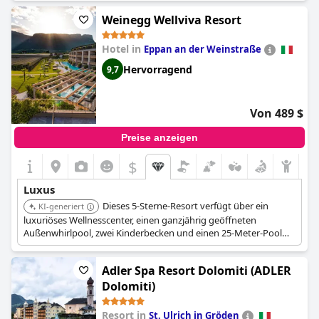
Erlebnis. Der Preis mag zwar hoch erscheinen, doch die
Reisenden sind der Meinung, dass sich die Investition für den
Weinegg Wellviva Resort
hochwertigen Service und die gebotenen Annehmlichkeiten
lohnt. Das
Miramonti Boutique Hotel
bietet seinen Gästen einen
Hotel in
Eppan an der Weinstraße
prachtvollen und unvergesslichen Aufenthalt zu einem
erschwinglichen Preis.
Hervorragend
9,7
Von 489 $
Preise anzeigen
$
Luxus
Dieses 5-Sterne-Resort verfügt über ein
KI-generiert
luxuriöses Wellnesscenter, einen ganzjährig geöffneten
Außenwhirlpool, zwei Kinderbecken und einen 25-Meter-Pool
mit weißem Sandstrand. Elegante Zimmer mit Balkon sind
verfügbar, und einige Suiten umfassen private finnische Saunen
Adler Spa Resort Dolomiti (ADLER
und freistehende Luxusbadewannen. Das Resort bietet auch
Gourmetküche und einen großen Saunabereich.
Dolomiti)
Resort in
St. Ulrich in Gröden