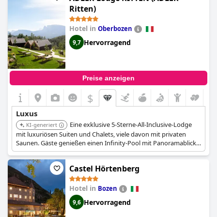
Ritten)
Hotel in
Oberbozen
Hervorragend
9,7
Preise anzeigen
$
Luxus
Eine exklusive 5-Sterne-All-Inclusive-Lodge
KI-generiert
mit luxuriösen Suiten und Chalets, viele davon mit privaten
Saunen. Gäste genießen einen Infinity-Pool mit Panoramablick
auf die Dolomiten, ein umfassendes Spa sowie hochwertige
Gourmetküche und Weine in einer ruhigen Berglandschaft.
Castel Hörtenberg
Hotel in
Bozen
Hervorragend
9,6