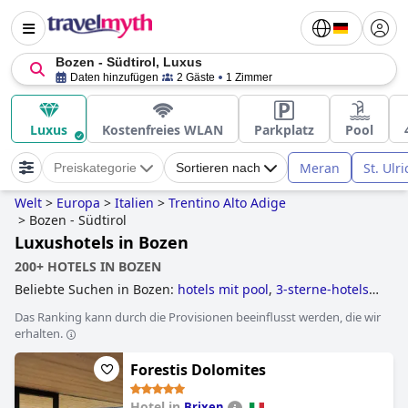
Bozen - Südtirol, Luxus
Daten hinzufügen
2 Gäste
1 Zimmer
Luxus
Kostenfreies WLAN
Parkplatz
Pool
Meran
St. Ulr
Preiskategorie
Sortieren nach
Welt
>
Europa
>
Italien
>
Trentino Alto Adige
>
Bozen - Südtirol
Luxushotels in Bozen
200+ HOTELS IN BOZEN
Beliebte Suchen in Bozen:
hotels mit pool
,
3-sterne-hotels
,
golfhotels
,
4-sterne-hotels
,
tennishotels
,
hotels mit e auto
Das Ranking kann durch die Provisionen beeinflusst werden, die wir
ladestation
,
historische hotels
,
skihotels an der piste
,
erhalten.
außergewöhnliche hotels
,
hotels mit infinity-pool
,
familienhotels
,
hotels im skigebiet
,
yoga hotels
,
Forestis Dolomites
hundefreundliche hotels
,
erwachsenenhotels
,
kleine
hotels
,
hotels mit hallenbad
,
hotels mit wasserrutsche
,
5-
sterne-hotels
,
luxushotels
,
wellnesshotels
,
hotels im
Hotel in
Brixen