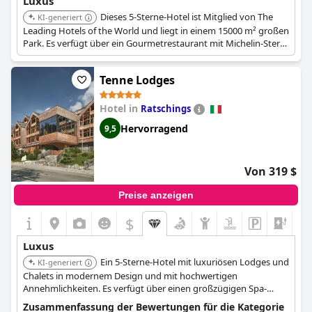
Luxus
Dieses 5-Sterne-Hotel ist Mitglied von The
KI-generiert
Leading Hotels of the World und liegt in einem 15000 m² großen
Park. Es verfügt über ein Gourmetrestaurant mit Michelin-Stern,
drei Pools und einen umfangreichen exklusiven Spa-Bereich, der
unvergleichlichen Luxus und Service bietet.
Tenne Lodges
Hotel in
Ratschings
Hervorragend
9,5
Von 319 $
Preise anzeigen
$
Luxus
Ein 5-Sterne-Hotel mit luxuriösen Lodges und
KI-generiert
Chalets in modernem Design und mit hochwertigen
Annehmlichkeiten. Es verfügt über einen großzügigen Spa-
Bereich mit Infinity-Pool, verschiedenen Saunen und Whirlpool
Zusammenfassung der Bewertungen für die Kategorie