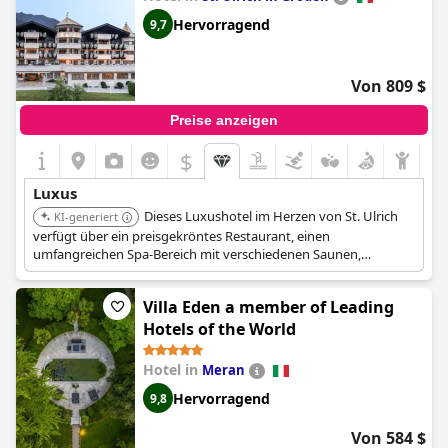
Hervorragend
9,7
Von 809 $
Preise anzeigen
$
Luxus
Dieses Luxushotel im Herzen von St. Ulrich
KI-generiert
verfügt über ein preisgekröntes Restaurant, einen
umfangreichen Spa-Bereich mit verschiedenen Saunen,
Dampfbädern und Pools, darunter ein Außenwhirlpool mit
Bergblick. Zimmer und Suiten sind elegant gestaltet, verbinden
Villa Eden a member of Leading
traditionelle und moderne alpine Stile, und einige Suiten
umfassen Saunen oder Kamine. Das Hotel bietet direkten
Hotels of the World
Zugang zu den Skiliften und liegt in einem 2.000 m² großen
Garten.
Hotel in
Meran
Hervorragend
9,8
Von 584 $