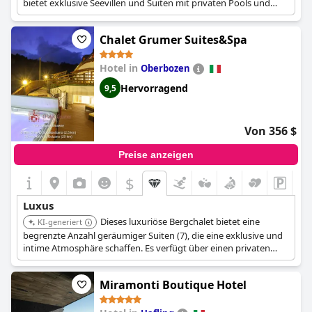
bietet exklusive Seevillen und Suiten mit privaten Pools und
Saunen, die eine Atmosphäre höchster Ruhe und erstklassige
Gourmet-Erlebnisse bieten.
Chalet Grumer Suites&Spa
Hotel in
Oberbozen
Hervorragend
9,5
Von 356 $
Preise anzeigen
$
Luxus
Dieses luxuriöse Bergchalet bietet eine
KI-generiert
begrenzte Anzahl geräumiger Suiten (7), die eine exklusive und
intime Atmosphäre schaffen. Es verfügt über einen privaten
Spa-Bereich mit Innenpool, Außenwhirlpool und Saunen, alles
vor der Kulisse atemberaubender Dolomitenblicke.
Miramonti Boutique Hotel