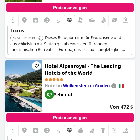
Preise anzeigen
$
Luxus
Dieses Refugium nur für Erwachsene und
KI-generiert
ausschließlich mit Suiten gilt als eines der führenden
medizinischen Retreats in Europa, das sich auf Langlebigkeit
und präventive Medizin konzentriert, unterstützt von einem
Team aus Ärzten und Therapeuten. Es bietet preisgekrönte
Hotel Alpenroyal - The Leading
Wellness- und Spa-Einrichtungen, darunter Innen- und
Außenpools, Whirlpool, Türkisches Bad, Sauna und ein voll
Hotels of the World
ausgestattetes Fitnessstudio. Das Hotel verfügt über mehrere
gastronomische Angebote, darunter ein Gourmetrestaurant.
Hotel in
Wolkenstein in Gröden
Sehr gut
8,7
Von 472 $
Preise anzeigen
$