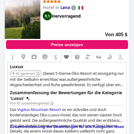
Hotel in
Lana
Hervorragend
9,1
Von 405 $
Preise anzeigen
$
Luxus
Dieses 5-Sterne-Öko-Resort ist einzigartig nur
KI-generiert
mit der Seilbahn erreichbar, was außergewöhnliche
Abgeschiedenheit und Ruhe gewährleistet. Es verfügt über ein
luxuriöses Spa mit Infinity-Pool, Gourmet-Restaurants und
Zusammenfassung der Bewertungen für die Kategorie
Zimmer, die mit natürlichen Materialien und raumhohen
'Luxus'
Fenstern gestaltet sind, die atemberaubende Bergblicke bieten.
Von KI zusammengefasst
Das
Vigilius Mountain Resort
ist ein stilvolles und doch
bodenständiges Öko-Luxus-Hotel, das von seinen Gästen hoch
gelobt wird. Die außergewöhnliche Qualität und der erstklassige
Chic des Hotels heben es in seiner Klasse hervor. Trotz kleiner
Zusammenfassung der Bewertungen für alle Kategorien lesen
Details, die einem Hotel dieses Kalibers vielleicht nicht ganz