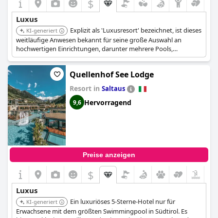
$
Luxus
Explizit als 'Luxusresort' bezeichnet, ist dieses
KI-generiert
weitläufige Anwesen bekannt für seine große Auswahl an
hochwertigen Einrichtungen, darunter mehrere Pools,
ausgedehnte Spa-Bereiche, vielfältige Sportaktivitäten und
Gourmet-Restaurants, die ein umfassendes Luxus-
Quellenhof See Lodge
Urlaubserlebnis bieten.
Resort in
Saltaus
Hervorragend
9,6
Preise anzeigen
$
Luxus
Ein luxuriöses 5-Sterne-Hotel nur für
KI-generiert
Erwachsene mit dem größten Swimmingpool in Südtirol. Es