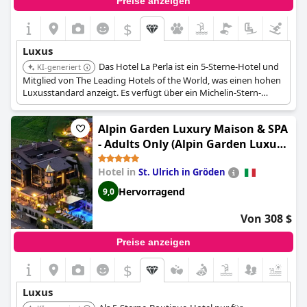
Preise anzeigen
$
Luxus
Das Hotel La Perla ist ein 5-Sterne-Hotel und
KI-generiert
Mitglied von The Leading Hotels of the World, was einen hohen
Luxusstandard anzeigt. Es verfügt über ein Michelin-Stern-
Restaurant, ein Spa mit natürlichen ganzheitlichen
Behandlungen, einen Innenpool und bietet Ski-in/Ski-out-
Alpin Garden Luxury Maison & SPA
Zugang.
- Adults Only (Alpin Garden Luxury
Maison & SPA - Adults Retreat)
Hotel in
St. Ulrich in Gröden
Hervorragend
9,0
Von 308 $
Preise anzeigen
$
Luxus