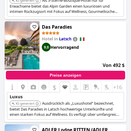
Als 5-Sterne-Boutique-Hotel nur für
KI-generiert
Erwachsene bietet das Alpin Garden einen luxuriösen und
intimen Rückzugsort mit Fokus auf Wellness, Gourmetküche
und romantische Ausflüge. Es verfügt über einen mehrstufigen
Spa-Bereich mit Pools, Saunen und türkischen Bädern,
Das Paradies
eingebettet in eine üppige Umgebung mit Panoramablick auf
die Berge. Das Hotel bietet einen kostenlosen Shuttleservice
nach St. Ulrich und zu den Skipisten.
Hotel in
Latsch
Hervorragend
9,0
Von 492 $
Preise anzeigen
$
+16
Luxus
Ausdrücklich als „Luxushotel“ bezeichnet,
KI-generiert
bietet Das Paradies in Latsch hochwertige Unterkünfte und
einen starken Fokus auf Wellness. Es verfügt über umfangreiche
Spa-Einrichtungen und Dienstleistungen für einen
entspannenden und opulenten Aufenthalt.
ADLER Lodge RITTEN (ADLER