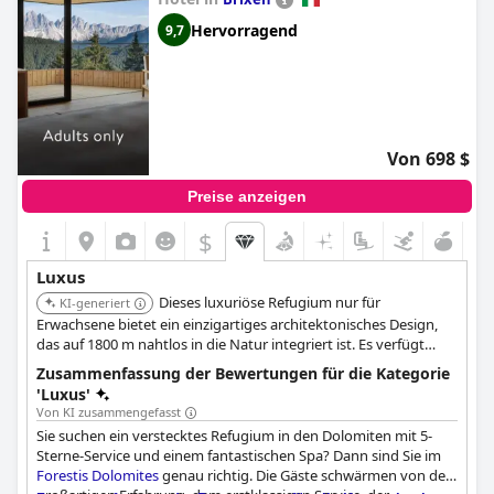
boutique-stil
,
behindertengerechte hotels
and
hotels mit
Hervorragend
9,7
privatpool
.
Von 698 $
Preise anzeigen
$
Luxus
Dieses luxuriöse Refugium nur für
KI-generiert
Erwachsene bietet ein einzigartiges architektonisches Design,
das auf 1800 m nahtlos in die Natur integriert ist. Es verfügt
über ein 2000 m² großes Spa mit Innen- und Außenpools und
Zusammenfassung der Bewertungen für die Kategorie
einzigartigen Behandlungen sowie Penthouse-Suiten mit
'Luxus'
privaten Dachpools und Saunen, die unvergleichliche
Von KI zusammengefasst
Exklusivität und Ausblicke bieten.
Sie suchen ein verstecktes Refugium in den Dolomiten mit 5-
Sterne-Service und einem fantastischen Spa? Dann sind Sie im
Forestis Dolomites
genau richtig. Die Gäste schwärmen von der