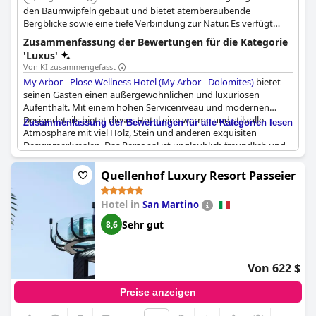
den Baumwipfeln gebaut und bietet atemberaubende
Bergblicke sowie eine tiefe Verbindung zur Natur. Es verfügt
über umfangreiche Spa-Einrichtungen mit Innen- und
Zusammenfassung der Bewertungen für die Kategorie
Außenpools, verschiedenen Saunen und bietet eine Reihe von
'Luxus'
Behandlungen, einschließlich Waldbadeerlebnissen.
Von KI zusammengefasst
My Arbor - Plose Wellness Hotel (My Arbor - Dolomites)
bietet
seinen Gästen einen außergewöhnlichen und luxuriösen
Aufenthalt. Mit einem hohen Serviceniveau und modernen
Designdetails bietet dieses Hotel eine warme und stilvolle
Zusammenfassung der Bewertungen für alle Kategorien lesen
Atmosphäre mit viel Holz, Stein und anderen exquisiten
Designmerkmalen. Das Personal ist unglaublich freundlich und
zuvorkommend und sorgt dafür, dass sich die Gäste
willkommen und wohl fühlen. Das Hotel befindet sich in einer
Quellenhof Luxury Resort Passeier
wunderschönen Lage und bietet Late-Night-Wellness-Services
bis 22:00 Uhr, wodurch es sich von anderen 5-Sterne-Hotels
Hotel in
San Martino
abhebt. Die Besucher werden ein einzigartiges und exklusives
Erlebnis von Wellness, Entspannung und luxuriösen
Sehr gut
8,6
Dienstleistungen genießen. Die Architektur des Hotels ist
beeindruckend und atemberaubend mit extravaganten
Designmerkmalen, die die Gäste beeindrucken. Insgesamt ist
Von 622 $
das
My Arbor - Plose Wellness Hotel (My Arbor - Dolomites)
zweifellos eines der besten Hotels in Italien und bietet ein
Preise anzeigen
einzigartiges und unvergessliches Erlebnis für jeden, der einen
luxuriösen Aufenthalt sucht.