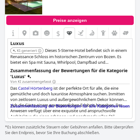
Preise anzeigen
$
Luxus
Dieses 5-Sterne-Hotel befindet sich in einem
KI-generiert
Renaissance-Schloss im historischen Zentrum von Bozen. Es
bietet ein Spa mit Sauna, Whirlpool, Dampfbad und
verschiedenen Behandlungen, einen beheizten Außenpool, ein
Zusammenfassung der Bewertungen für die Kategorie
gehobenes Restaurant in einem historischen Weinkeller und
'Luxus'
luxuriöse Suiten, einige davon mit Freskendecken und privaten
Von KI zusammengefasst
Saunen.
Das
Castel Hörtenberg
ist der perfekte Ort für alle, die eine
gemütliche und doch luxuriöse Atmosphäre suchen. Inmitten
von zeitlosem Luxus und außergewöhnlichem Dekor können
sich die Gäste einem unvergesslichen Erlebnis hingeben. Das
Zusammenfassung der Bewertungen für alle Kategorien lesen
Anwesen verfügt über eine exquisite und anspruchsvolle
Architektur, die einen schönen und geschmackvollen Stil
präsentiert. Mit geräumigen, sauberen und luxuriösen
*Es können zusätzliche Steuern oder Gebühren anfallen. Bitte überprüfen
Unterkünften bietet das Hotel ein exklusives und raffiniertes
Sie den Endpreis, bevor Sie Ihre Buchung abschließen.
Erlebnis, das keine Wünsche offen lässt. Die wunderschöne Lage
des Hotels in der Nähe der Berge ist ein verträumtes und