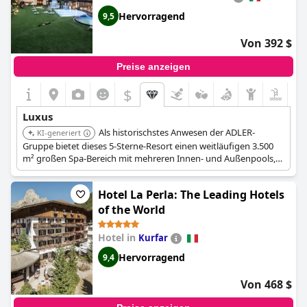
Hervorragend
9,5
Von 392 $
Preise anzeigen
$
Luxus
Als historischstes Anwesen der ADLER-
KI-generiert
Gruppe bietet dieses 5-Sterne-Resort einen weitläufigen 3.500
m² großen Spa-Bereich mit mehreren Innen- und Außenpools,
Saunen und einer Salzgrotte. Es bietet eine breite Palette an
Wellness- und medizinischen Behandlungen, Gourmet-Speisen
Hotel La Perla: The Leading Hotels
und ein umfassendes tägliches Aktivitätsprogramm,
einschließlich geführter Wanderungen und Radtouren. Das
of the World
Resort verfügt über elegante Zimmer und Suiten, einige kürzlich
renoviert, die mit natürlichen Materialien gestaltet sind und
Hotel in
Kurfar
Bergblick bieten.
Hervorragend
9,4
Von 468 $