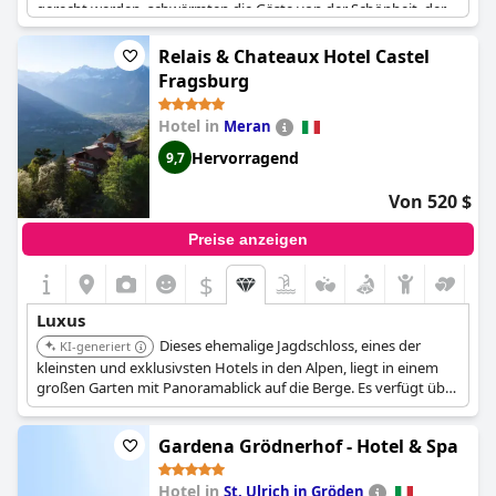
gerecht werden, schwärmten die Gäste von der Schönheit, der
Einfachheit und dem Luxus des Hotels und bezeichneten es als
erfrischende Abwechslung zu den traditionellen 5-Sterne-Hotels.
Relais & Chateaux Hotel Castel
Die Umgebung und die Architektur des Resorts sind
Fragsburg
hervorragend und das Spa ist von außergewöhnlicher Qualität
und Schönheit. Während einige Gäste enttäuscht darüber
Hotel in
Meran
waren, dass das Management die COVID-19-Vorschriften nicht
einhielt, waren zahlreiche andere von der Poesie und
Hervorragend
9,7
Schlichtheit des Resorts begeistert, das ihrer Meinung nach
wahren Luxus verkörpert. Trotz einiger kleinerer Probleme ist
Von 520 $
das
Vigilius Mountain Resort
zweifellos ein erstklassiges Öko-
Luxus-Hotel, das seine Fünf-Sterne-Bewertung verdient hat.
Preise anzeigen
$
Luxus
Dieses ehemalige Jagdschloss, eines der
KI-generiert
kleinsten und exklusivsten Hotels in den Alpen, liegt in einem
großen Garten mit Panoramablick auf die Berge. Es verfügt über
ein Wellnesscenter mit verschiedenen Behandlungen, Sauna,
Türkischem Bad und einem beheizten Außenpool. Das Hotel
Gardena Grödnerhof - Hotel & Spa
verfügt über ein Gourmetrestaurant und bietet einzigartige
Suiten.
Hotel in
St. Ulrich in Gröden