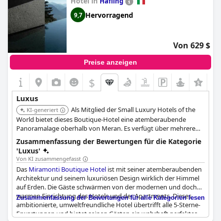
Hotel in
Hafling
Hervorragend
9,7
Von 629 $
Preise anzeigen
$
Luxus
Als Mitglied der Small Luxury Hotels of the
KI-generiert
World bietet dieses Boutique-Hotel eine atemberaubende
Panoramalage oberhalb von Meran. Es verfügt über mehrere
Außenpools, einen umfassenden Spa-Bereich mit verschiedenen
Zusammenfassung der Bewertungen für die Kategorie
Behandlungen und Saunen sowie ein Fine-Dining-Restaurant
'Luxus'
mit außergewöhnlicher Aussicht.
Von KI zusammengefasst
Das
Miramonti Boutique Hotel
ist mit seiner atemberaubenden
Architektur und seinem luxuriösen Design wirklich der Himmel
auf Erden. Die Gäste schwärmen von der modernen und doch
warmen Einrichtung des Hotels und der Apartments. Dieses
Zusammenfassung der Bewertungen für alle Kategorien lesen
ambitionierte, umweltfreundliche Hotel übertrifft alle 5-Sterne-
Erwartungen und bietet seinen Gästen ein wahrhaft perfektes