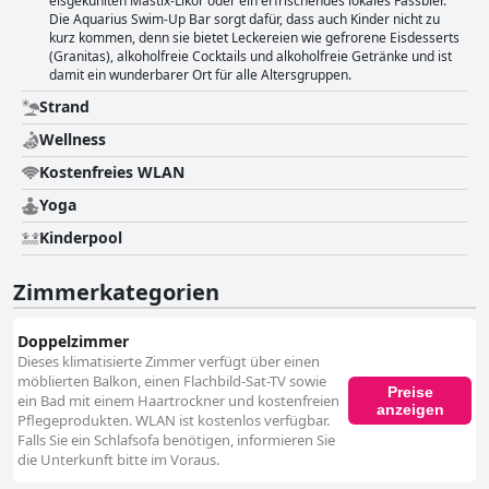
eisgekühlten Mastix-Likör oder ein erfrischendes lokales Fassbier.
Die Aquarius Swim-Up Bar sorgt dafür, dass auch Kinder nicht zu
kurz kommen, denn sie bietet Leckereien wie gefrorene Eisdesserts
(Granitas), alkoholfreie Cocktails und alkoholfreie Getränke und ist
damit ein wunderbarer Ort für alle Altersgruppen.
Strand
Wellness
Kostenfreies WLAN
Yoga
Kinderpool
Zimmerkategorien
Doppelzimmer
Dieses klimatisierte Zimmer verfügt über einen
möblierten Balkon, einen Flachbild-Sat-TV sowie
Preise
ein Bad mit einem Haartrockner und kostenfreien
anzeigen
Pflegeprodukten. WLAN ist kostenlos verfügbar.
Falls Sie ein Schlafsofa benötigen, informieren Sie
die Unterkunft bitte im Voraus.