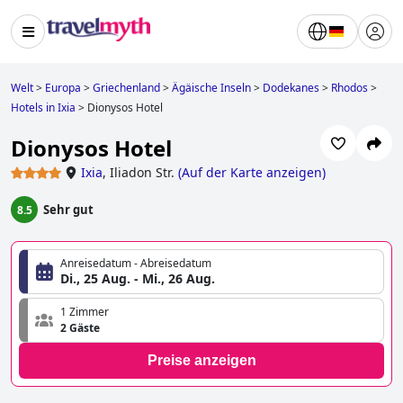
Welt
>
Europa
>
Griechenland
>
Ägäische Inseln
>
Dodekanes
>
Rhodos
>
Hotels in Ixia
>
Dionysos Hotel
Dionysos Hotel
Ixia
,
Iliadon Str.
(
Auf der Karte anzeigen
)
Sehr gut
8.5
Anreisedatum - Abreisedatum
Di., 25 Aug. - Mi., 26 Aug.
1 Zimmer
2 Gäste
Preise anzeigen