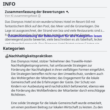
INFO
Zusammenfassung der Bewertungen
Von KI zusammengefasst
Das Dionysos Hotel ist ein wunderschönes Hotel im Resort-Stil mit
fantastischem Blick auf den Pool, das Meer und die Grünanlagen. Die
Lage ist ausgezeichnet, der Strand von Ixia und viele Restaurants sind zu
Fuß erreichbar. Das Frühstück des Hotels wird von den Gästen
Zusammenfassung der Bewertungen für alle Kategorien lesen
überwiegend positiv bewertet, viele beschreiben es als fabelhaft, lecker
und abwechslungsreich. Das Dionysos Hotel bietet seinen Gästen ein
Kategorien
ausgezeichnetes kulinarisches Erlebnis mit drei fantastischen
Restaurants vor Ort, aus denen sie zum Abendessen wählen können. Die
Nachhaltigkeitspraktiken
Zimmer des Hotels sind sehr groß und komfortabel und bieten einen
Das Dionysos Hotel, stolzer Teilnehmer des Travelife-Hotel-
tollen Blick auf die Berge oder das Meer. Das Dionysos Hotel ist bekannt
Nachhaltigkeitsprogramms, hat umfassende Strategien zur
für seine Sauberkeit, und die Gäste loben das Hotelpersonal für seine
Förderung der Nachhaltigkeit in ihren vielfältigen Formen eingeführt.
Liebe zum Detail. Die Mitarbeiter des Dionysos Hotels sind für ihren
Die Strategien betreffen nicht nur den Umweltschutz, sondern auch
ausgezeichneten Service und ihre Gastfreundschaft bekannt. Die Gäste
das Wohlergehen der Mitarbeiter, das Engagement für die lokale
erwähnen oft ihre Freundlichkeit, Hilfsbereitschaft und Freundlichkeit.
Gemeinschaft und die Erfahrungen der Gäste. Der Schutz von
Das Hotel verfügt über eine beeindruckende Poollandschaft mit
Kindern vor Ausbeutung wird nachdrücklich befürwortet, ebenso wie
mehreren Pools inmitten von üppigem Grün und einer tropischen,
die Förderung des Wohlbefindens der Mitarbeiter durch einschlägige
paradiesischen Atmosphäre. Das Dionysos Hotel ist eine fantastische
Richtlinien.
Anlage, die nur einen kurzen Spaziergang vom schönen Strand von Ixia
entfernt liegt. Das Hotel verfügt über zwei große Parkplätze und einen
Eine solide Strategie für die lokale Gemeinschaft wurde entwickelt,
sicheren Bereich für Mietwagen hinter dem Gebäude. Das Dionysos
um einen positiven Beitrag zur lokalen Wirtschaft zu leisten. Zu den