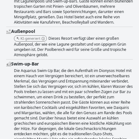
mit Lagunenpools und Swim-up-Bars. Gäste können einen blühenden
tropischen Garten mit Pinien- und Olivenbäumen, mehrere
Restaurants und Bars sowie Sporteinrichtungen, darunter einen
Minigolfplatz, genießen. Das Hotel bietet auch eine Reihe von
Aktivitäten wie Kanufahren, Beachvolleyball und Wandern.
Außenpool
Dieses Resort verfügt über einen großen
KI-generiert
Außenpool, der wie eine Lagune gestaltet und von üppigem Grün
umgeben ist. Der Poolbereich wird für seine Größe und tropische
Atmosphäre gelobt.
Swim-up-Bar
Die Aquarius Swim-Up Bar, die den Aufenthalt im Dionysos Hotel mit
einem Hauch von Vergnügen bereichert, ist ein unverwechselbares
Merkmal, das Vergnügen und Entspannung miteinander verbindet.
Stellen Sie sich das Vergnügen vor, sich im kühlen, klaren Wasser des
Pools treiben zu lassen und mit ein paar schnellen Zügen zur Bar zu
schwimmen, um einen Drink zu bestellen, der perfekt zum
strahlenden Sonnenschein passt. Die Gäste können aus einer Reihe
von karibischen Cocktails und eisgekühlten Favoriten, wie Daiquiris
und Margaritas, wählen, die alle für den Genuss am Rande des Pools
gemacht sind. Darüber hinaus bietet eine Auswahl an kühlen
griechischen und europäischen Bieren eine köstliche Abkühlung von
der Hitze. Für diejenigen, die lokale Geschmacksrichtungen
entdecken möchten, gibt es die traditionellen Ouzo-Shots,