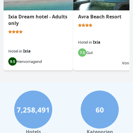
Ixia Dream hotel - Adults
Avra Beach Resort
only
Hotel
in
Ixia
Hotel
in
Ixia
Gut
7.5
Hervorragend
9.5
Von
$
7,258,491
60
Hotels
Kategorien