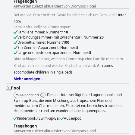
Fragebogen
Antworten zuletzt aktualisiert von Dionysos Hotel
Bei wie viel Prozent Ihrer Gäste handelt es sich um Familien?
Unter
50%
Familienfreundliche Zimmertypen:
Familienzimmer. Nummer:
110
Verbindungszimmer (mit Zwischentür). Nummer:
20
Dreibett-Zimmer. Nummer:
100
Ein-Zimmer-Appartment. Nummer:
5
Large one-bedroom apartments. Nummer:
5
Bitte schlagen Sie vor, welchen Zimmertyp eine Familie mit einem
Kind wählen sollte und wo das Kind schlafen wird:
All rooms
accomodate children in single beds.
Mehr anzeigen...
Pool
Dieses Hotel verfügt über Lagunenpools und
KI-generiert
Swim-up-Bars, die eine Mischung aus tropischem Flair und
mediterranem Charme bieten. Es bietet ein herrliches tropisches
Hotelabenteuer rund um wunderschöne Lagunenpools.
Kinderpool
Swim-up-Bar
Außenpool
Fragebogen
Antworten zuletzt aktualisiert von Dionysos Hotel