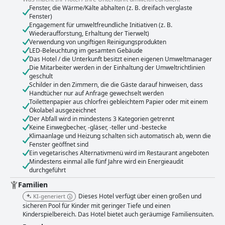
Fenster, die Wärme/Kälte abhalten (z. B. dreifach verglaste
Fenster)
Engagement für umweltfreundliche Initiativen (z. B.
Wiederaufforstung, Erhaltung der Tierwelt)
Verwendung von ungiftigen Reinigungsprodukten
LED-Beleuchtung im gesamten Gebäude
Das Hotel / die Unterkunft besitzt einen eigenen Umweltmanager
Die Mitarbeiter werden in der Einhaltung der Umweltrichtlinien
geschult
Schilder in den Zimmern, die die Gäste darauf hinweisen, dass
Handtücher nur auf Anfrage gewechselt werden
Toilettenpapier aus chlorfrei gebleichtem Papier oder mit einem
Ökolabel ausgezeichnet
Der Abfall wird in mindestens 3 Kategorien getrennt
Keine Einwegbecher, -gläser, -teller und -bestecke
Klimaanlage und Heizung schalten sich automatisch ab, wenn die
Fenster geöffnet sind
Ein vegetarisches Alternativmenü wird im Restaurant angeboten
Mindestens einmal alle fünf Jahre wird ein Energieaudit
durchgeführt
Familien
Dieses Hotel verfügt über einen großen und
KI-generiert
sicheren Pool für Kinder mit geringer Tiefe und einen
Kinderspielbereich. Das Hotel bietet auch geräumige Familiensuiten.