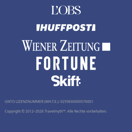
GNTO LIZENZNUMMER (MH.T.E.): 0259Ε60000576001
Copyright © 2012–2026 Travelmyth™. Alle Rechte vorbehalten.