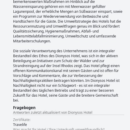
Hotel ist eine gute Wahl für Familien mit Kindern. Die Betten im Dionysos
bemerkenswerten Maßnahmen im Hinblick auf die
Hotel wurden von den Gästen unterschiedlich bewertet, aber insgesamt
Wassereinsparung gehören ein mit Meerwasser gefüllter
ist das Hotel eine gute Wahl für einen kurzen Aufenthalt. Der Außenpool
Lagunenpool, der erhebliche Mengen an Süßwasser einspart, sowie
des Hotels ist atemberaubend und wird von den Gästen für seine Größe,
ein Programm zur Wiederverwendung von Bettwäsche und
Sauberkeit und tropische Umgebung gelobt.
Handtüchern für die Gäste. Die Umweltstrategie des Hotels hat die
Ressourcennutzung und Umweltfragen genau im Blick und fördert
Qualitätssicherung, Hygienemaßnahmen, Abfall- und
Lebensmittelabfallminimierung, Umweltschutz und umfassende
Mitarbeiterschulungen.
Die soziale Verantwortung des Unternehmens ist ein integraler
Bestandteil des Ethos des Dionysos Hotel, was sich in der aktiven
Beteiligung an Initiativen zum Schutz der Wälder und zur
Strandreinigung auf der Insel Rhodos zeigt. Das Hotel pflegt einen
offenen Kommunikationskanal mit seinen Gästen und ist offen für
Vorschläge und Kommentare, die zur Verbesserung der
Nachhaltigkeitspraktiken beitragen könnten. Im Dionysos Hotel ist
Nachhaltigkeit nicht nur ein Schlagwort - es ist ein integraler
Bestandteil des täglichen Betriebs und trägt zu einer besseren
Zukunft für das Hotel, seine Gäste und die breitere Gemeinschaft
bei.
Fragebogen
Antworten zuletzt aktualisiert von Dionysos Hotel
Zertifikate:
Travelife
Was macht Ihr Hotel / Ihre Unterkunft umweltfreundlich?