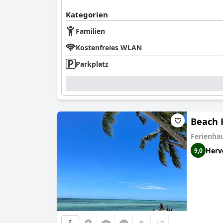
Kategorien
Familien
Kostenfreies WLAN
Parkplatz
Beach 
Ferienha
Herv
9,0