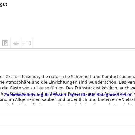
 gut
+10
ger Ort für Reisende, die natürliche Schönheit und Komfort suche
sche Atmosphäre und die Einrichtungen sind wunderschön. Das Pe
h die Gäste wie zu Hause fühlen. Das Frühstück ist köstlich, auch w
ichen Speisen, die in dem halb im Freien gelegenen Restaurant se
Zusammenfassung der Bewertungen für alle Kategorien lesen
ind im Allgemeinen sauber und ordentlich und bieten eine Vielza
 mit der Instandhaltung und Sauberkeit der Zimmer hatten, lobt 
Personals. Der Pool ist definitiv ein Highlight des Hotels, denn v
e man nutzen kann. Insgesamt ist das
Le Vasa Resort
ein ausgezeich
thalt suchen.