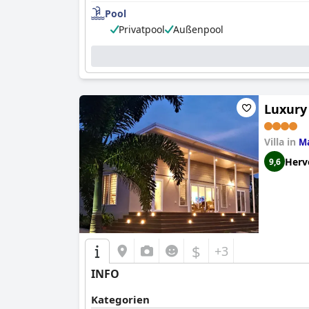
Pool
Privatpool
Außenpool
Luxury
Villa in
M
Herv
9,6
$
+3
INFO
Kategorien