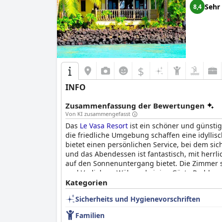
Sehr
8,4
$
INFO
Zusammenfassung der Bewertungen
Von KI zusammengefasst
Das
Le Vasa Resort
ist ein schöner und günsti
die friedliche Umgebung schaffen eine idylli
bietet einen persönlichen Service, bei dem sic
und das Abendessen ist fantastisch, mit herrl
auf den Sonnenuntergang bietet. Die Zimmer s
und Vorlieben. Während einige Gäste Probleme
Professionalität und echte Freundlichkeit des 
Kategorien
die Verfügbarkeit von Wassersportgeräten, di
Sicherheits und Hygienevorschriften
einen unkomplizierten und angenehmen Aufen
Familien