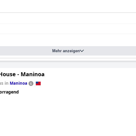
Mehr anzeigen
House - Maninoa
us in
Maninoa
orragend