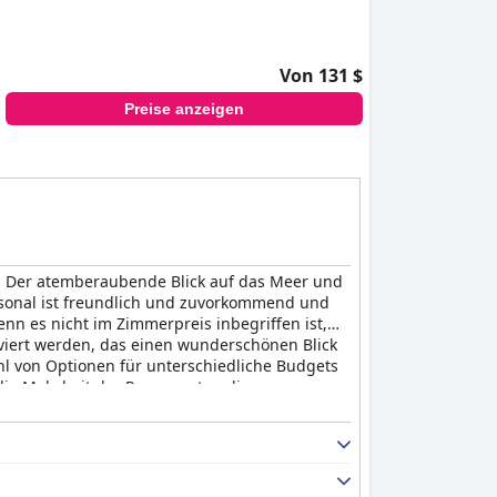
Von 131 $
Preise anzeigen
n. Der atemberaubende Blick auf das Meer und
rsonal ist freundlich und zuvorkommend und
enn es nicht im Zimmerpreis inbegriffen ist,
rviert werden, das einen wunderschönen Blick
hl von Optionen für unterschiedliche Budgets
die Mehrheit der Rezensenten die
iele Gäste erwähnen den schönen Poolbereich und
netes Ziel für Feinschmecker und alle, die