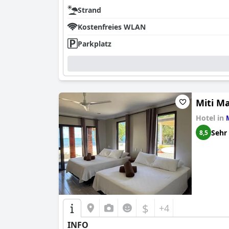
Strand
Kostenfreies WLAN
Parkplatz
Miti M
Hotel in
Sehr
8,5
$
+4
INFO