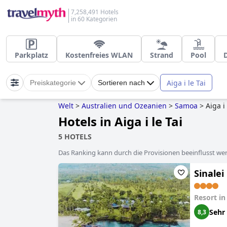
7,258,491 Hotels
in 60 Kategorien
Parkplatz
Kostenfreies WLAN
Strand
Pool
Aiga i le Tai
Preiskategorie
Sortieren nach
Welt
>
Australien und Ozeanien
>
Samoa
>
Aiga i 
Hotels in Aiga i le Tai
5 HOTELS
Das Ranking kann durch die Provisionen beeinflusst werd
Sinalei
Resort i
Sehr
8,3