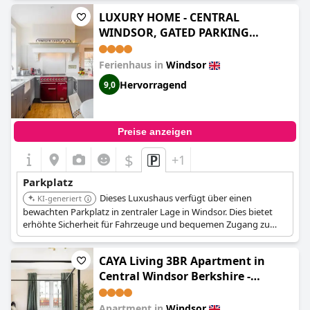
Erkundung der Stadt.
LUXURY HOME - CENTRAL
WINDSOR, GATED PARKING
(LUXURY HOME - CENTRAL
WINDSOR, GATED PARKING - By
Ferienhaus in
Windsor
Tempstay)
Hervorragend
9,0
Preise anzeigen
$
+1
Parkplatz
Dieses Luxushaus verfügt über einen
KI-generiert
bewachten Parkplatz in zentraler Lage in Windsor. Dies bietet
erhöhte Sicherheit für Fahrzeuge und bequemen Zugang zu
den Sehenswürdigkeiten der Stadt.
CAYA Living 3BR Apartment in
Central Windsor Berkshire -
Legoland - Windsor Castle -
Lapland UK - Heathrow Sleeps 6 -
Apartment in
Windsor