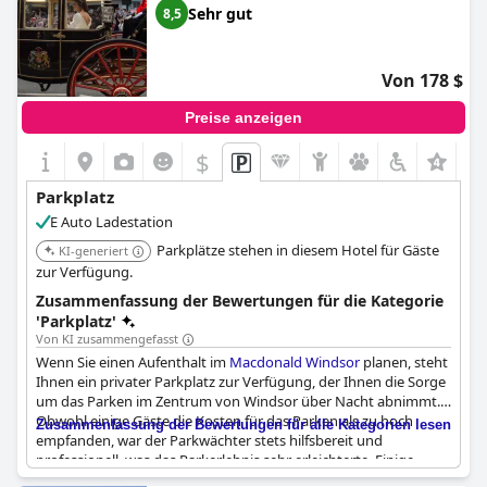
Sehr gut
8,5
Von 178 $
Preise anzeigen
$
Parkplatz
E Auto Ladestation
Parkplätze stehen in diesem Hotel für Gäste
KI-generiert
zur Verfügung.
Zusammenfassung der Bewertungen für die Kategorie
'Parkplatz'
Von KI zusammengefasst
Wenn Sie einen Aufenthalt im
Macdonald Windsor
planen, steht
Ihnen ein privater Parkplatz zur Verfügung, der Ihnen die Sorge
um das Parken im Zentrum von Windsor über Nacht abnimmt.
Obwohl einige Gäste die Kosten für das Parken als zu hoch
Zusammenfassung der Bewertungen für alle Kategorien lesen
empfanden, war der Parkwächter stets hilfsbereit und
professionell, was das Parkerlebnis sehr erleichterte. Einige
Gäste empfanden den Parkplatz auch als etwas eng, aber die