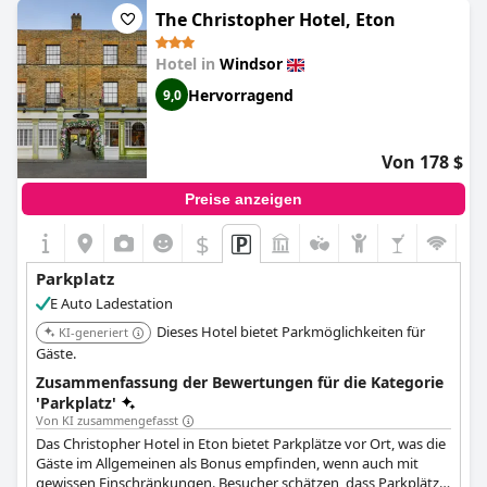
Tatsache, dass das Auto sicher verschlossen war, war
The Christopher Hotel, Eton
beruhigend. Die zentrale Lage des Hotels ist ein Vorteil, und es
gibt in der Umgebung viele Sehenswürdigkeiten zu entdecken.
Hotel in
Windsor
Obwohl es einige Beschwerden über die Kosten des Parkplatzes
und die Diskrepanzen bei den angegebenen Preisen gab, ist es
Hervorragend
9,0
eine nützliche Option für diejenigen, die sich für das Auto
entscheiden. Alles in allem ist der Privatparkplatz des
Macdonald Windsor
eine gute Option, wenn Sie einen Parkplatz
Von 178 $
im Zentrum von Windsor benötigen und es Ihnen nichts
ausmacht, ein wenig mehr auszugeben.
Preise anzeigen
$
Parkplatz
E Auto Ladestation
Dieses Hotel bietet Parkmöglichkeiten für
KI-generiert
Gäste.
Zusammenfassung der Bewertungen für die Kategorie
'Parkplatz'
Von KI zusammengefasst
Das Christopher Hotel in Eton bietet Parkplätze vor Ort, was die
Gäste im Allgemeinen als Bonus empfinden, wenn auch mit
gewissen Einschränkungen. Besucher schätzen, dass Parkplätze