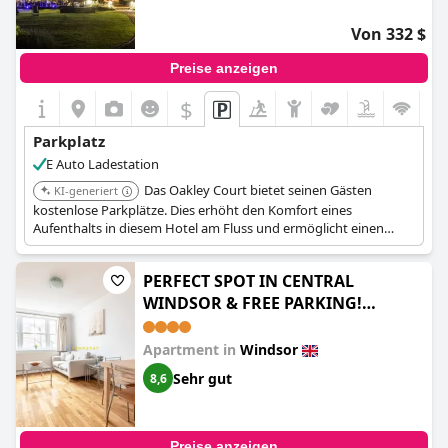
Von 332 $
Preise anzeigen
$
Parkplatz
E Auto Ladestation
Das Oakley Court bietet seinen Gästen
KI-generiert
kostenlose Parkplätze. Dies erhöht den Komfort eines
Aufenthalts in diesem Hotel am Fluss und ermöglicht einen
einfachen Fahrzeugzugang und eine sichere Aufbewahrung.
PERFECT SPOT IN CENTRAL
WINDSOR & FREE PARKING!
(PERFECT SPOT IN CENTRAL
WINDSOR & FREE PARKING! - By
Apartment in
Windsor
Tempstay)
Sehr gut
8,6
Preise anzeigen