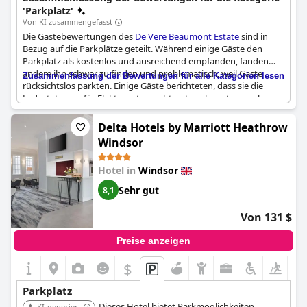
Zugang zu den Hoteleinrichtungen.
'Parkplatz'
Von KI zusammengefasst
Die Gästebewertungen des
De Vere Beaumont Estate
sind in
Bezug auf die Parkplätze geteilt. Während einige Gäste den
Parkplatz als kostenlos und ausreichend empfanden, fanden
andere ihn schwer zu finden und problematisch, weil Gäste
Zusammenfassung der Bewertungen für alle Kategorien lesen
rücksichtslos parkten. Einige Gäste berichteten, dass sie die
Ladestationen für Elektroautos nicht nutzen konnten, weil
andere Autos die Plätze belegten. Viele Gäste fanden die Lage
jedoch günstig und die Parkmöglichkeiten zufriedenstellend.
Delta Hotels by Marriott Heathrow
Insgesamt ist die Parkplatzsituation etwas, das man bei der
Windsor
Buchung eines Aufenthalts im
De Vere Beaumont Estate
berücksichtigen sollte.
Hotel in
Windsor
Sehr gut
8,1
Von 131 $
Preise anzeigen
$
Parkplatz
Dieses Hotel bietet Parkmöglichkeiten.
KI-generiert