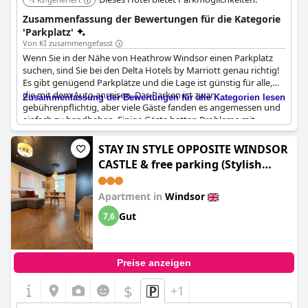
Zusammenfassung der Bewertungen für die Kategorie
'Parkplatz'
Von KI zusammengefasst
Wenn Sie in der Nähe von Heathrow Windsor einen Parkplatz
suchen, sind Sie bei den Delta Hotels by Marriott genau richtig!
Es gibt genügend Parkplätze und die Lage ist günstig für alle,
die mit dem Auto anreisen. Das Parken ist zwar
Zusammenfassung der Bewertungen für alle Kategorien lesen
gebührenpflichtig, aber viele Gäste fanden es angemessen und
einfach zu handhaben. Einige Gäste hatten Probleme mit
unerwarteten Gebühren für das Parken auf der Straße oder
Schwierigkeiten beim Hinzufügen von Parkplätzen zu ihrer
STAY IN STYLE OPPOSITE WINDSOR
ursprünglichen Buchung, aber insgesamt scheint das Parken im
CASTLE & free parking (Stylish
Hotel eine positive Erfahrung zu sein. In Kombination mit dem
Stay- Windsor Castle- Parking- By
höflichen und aufmerksamen Personal, den guten Zimmern
Tempstay)
und der günstigen Lage ist das
Delta Hotels by Marriott
Apartment in
Windsor
Heathrow Windsor
eine gute Wahl für Ihre Reise.
Gut
7,6
Preise anzeigen
$
+1