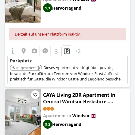
Private Gated Parking
Hervorragend
9,1
Derzeit auf unserer Plattform inaktiv.
$
+2
Parkplatz
Dieses Apartment verfügt über private,
KI-generiert
bewachte Parkplätze im Zentrum von Windsor. Es ist äußerst
praktisch für Gäste, die Windsor Castle und Legoland besuchen,
da es eine sichere Fahrzeugaufbewahrung und einfachen
Zugang zu lokalen Attraktionen gewährleistet.
CAYA Living 2BR Apartment in
Central Windsor Berkshire -
Legoland - Windsor - Royal Ascot -
Heathrow Sleeps 6 - Private Gated
Apartment in
Windsor
Parking
Hervorragend
9,2