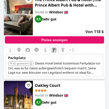
Prince Albert Pub & Hotel with
onsite FREE PARKING 2 minutes
Hotel in
Windsor
from Legoland)
Sehr gut
8,5
Von 118 $
Preise anzeigen
$
+3
Parkplatz
Dieses Hotel bietet kostenlose Parkplätze vor
KI-generiert
Ort, was es für Gäste außergewöhnlich bequem macht. Seine
Lage nur zwei Minuten von Legoland entfernt ist ideal für
Familien, die die Attraktion besuchen.
Oakley Court
Hotel in
Windsor
Sehr gut
8,7