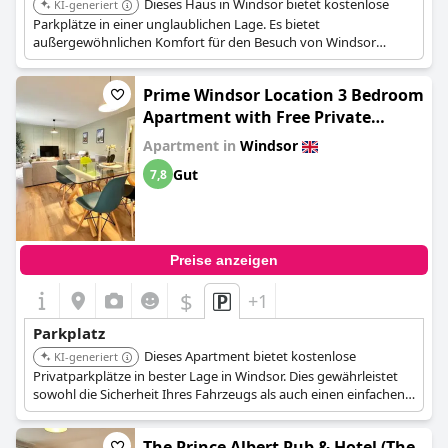
Dieses Haus in Windsor bietet kostenlose
KI-generiert
Parkplätze in einer unglaublichen Lage. Es bietet
außergewöhnlichen Komfort für den Besuch von Windsor
Castle, Legoland und Ascot und gewährleistet einen einfachen
Zugang zu wichtigen Zielen.
Prime Windsor Location 3 Bedroom
Apartment with Free Private
Parking
Apartment in
Windsor
Gut
7,8
Preise anzeigen
$
+1
Parkplatz
Dieses Apartment bietet kostenlose
KI-generiert
Privatparkplätze in bester Lage in Windsor. Dies gewährleistet
sowohl die Sicherheit Ihres Fahrzeugs als auch einen einfachen
Zugang zu den Annehmlichkeiten und Attraktionen der Stadt.
The Prince Albert Pub & Hotel (The