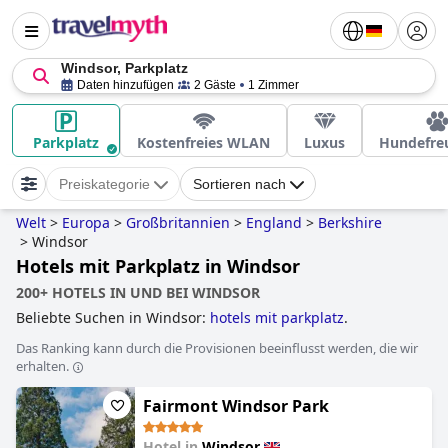
Windsor, Parkplatz
Daten hinzufügen
2 Gäste
1 Zimmer
Parkplatz
Kostenfreies WLAN
Luxus
Hundefre
Preiskategorie
Sortieren nach
Welt
>
Europa
>
Großbritannien
>
England
>
Berkshire
>
Windsor
Hotels mit Parkplatz in Windsor
200+ HOTELS IN UND BEI WINDSOR
Beliebte Suchen in Windsor:
hotels mit parkplatz
.
Das Ranking kann durch die Provisionen beeinflusst werden, die wir
erhalten.
Fairmont Windsor Park
Hotel in
Windsor