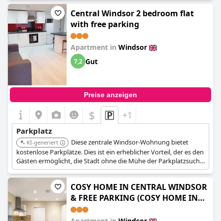
Komfort.
Central Windsor 2 bedroom flat
with free parking
Apartment in
Windsor
Gut
7,2
Preise anzeigen
$
+1
Parkplatz
Diese zentrale Windsor-Wohnung bietet
KI-generiert
kostenlose Parkplätze. Dies ist ein erheblicher Vorteil, der es den
Gästen ermöglicht, die Stadt ohne die Mühe der Parkplatzsuche
oder -zahlung in einem belebten Gebiet zu erkunden.
COSY HOME IN CENTRAL WINDSOR
& FREE PARKING (COSY HOME IN
CENTRAL WINDSOR & FREE
PARKING - By Tempstay)
Apartment in
Windsor