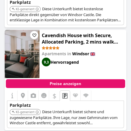
Parkplatz
Diese Unterkunft bietet kostenlose
KI-generiert
Parkplätze direkt gegenüber von Windsor Castle. Die
erstklassige Lage in Kombination mit kostenlosen Parkplätzen
bietet Gästen, die das historische Wahrzeichen besuchen,
außergewöhnlichen Komfort.
Cavendish House with Secure,
Allocated Parking, 2 mins walk
from Windsor Castle
Apartments in
Windsor
Hervorragend
9,3
Preise anzeigen
$
Parkplatz
Diese Unterkunft bietet sichere und
KI-generiert
zugewiesene Parkplätze. Ihre Lage, nur zwei Gehminuten vom
Windsor Castle entfernt, gewährleistet sowohl
Fahrzeugsicherheit als auch unvergleichliche Bequemlichkeit zur