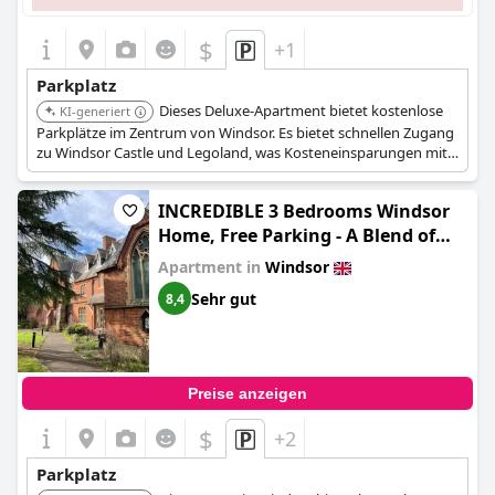
$
+1
Parkplatz
Dieses Deluxe-Apartment bietet kostenlose
KI-generiert
Parkplätze im Zentrum von Windsor. Es bietet schnellen Zugang
zu Windsor Castle und Legoland, was Kosteneinsparungen mit
hohem Komfort für Sightseeing und lokale Attraktionen
verbindet.
INCREDIBLE 3 Bedrooms Windsor
Home, Free Parking - A Blend of
Luxury and Character - Incredible
Apartment in
Windsor
Location - Windsor Castle, Ascot,
Sehr gut
8,4
Legoland, Heathrow Airport
Preise anzeigen
$
+2
Parkplatz