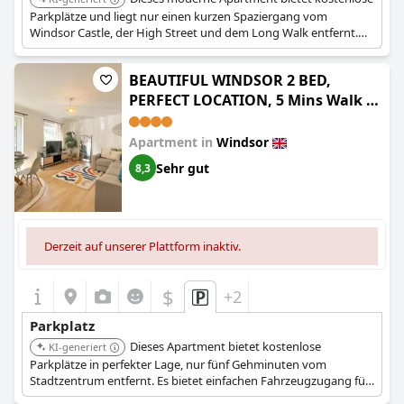
Parkplätze und liegt nur einen kurzen Spaziergang vom
Windsor Castle, der High Street und dem Long Walk entfernt.
Dies bietet hervorragende Bequemlichkeit für die Erkundung
der wichtigsten Attraktionen der Stadt.
BEAUTIFUL WINDSOR 2 BED,
PERFECT LOCATION, 5 Mins Walk to
Centre, Free Parking, Legoland,
Ascot
Apartment in
Windsor
Sehr gut
8,3
Derzeit auf unserer Plattform inaktiv.
$
+2
Parkplatz
Dieses Apartment bietet kostenlose
KI-generiert
Parkplätze in perfekter Lage, nur fünf Gehminuten vom
Stadtzentrum entfernt. Es bietet einfachen Fahrzeugzugang für
Ausflüge nach Legoland und Ascot und gleichzeitig städtischen