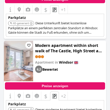
$
+1
Parkplatz
Diese Unterkunft bietet kostenlose
KI-generiert
Parkplätze an einem perfekten zentralen Standort in Windsor.
Gäste können die Stadt zu Fuß erkunden, ohne sich um
Parkgebühren oder Verfügbarkeit sorgen zu müssen, was ihren
Besuch bereichert.
Modern apartment within short
walk of The Castle, High Street and
Long Walk - FREE PARKING
(Modern apartment within short
Apartment in
Windsor
walk of The Castle, High Street and
Bewertet
6,2
Long Walk - FREE PARKING - By
Tempstay)
Preise anzeigen
$
+2
Parkplatz
Dieses moderne Apartment bietet kostenlose
KI-generiert