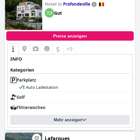
Hotel in
Profondeville
Gut
7,3
Preise anzeigen
$
+9
INFO
Kategorien
Parkplatz
E Auto Ladestation
Golf
Flitterwochen
Mehr anzeigen
Lafarques