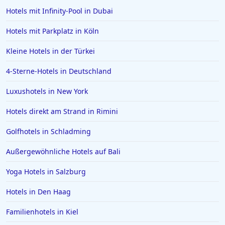
Konnektivität und die Zimmerkonsistenz verbessert werden
Hotels auf Madeira
könnten, ist das Gesamterlebnis für Reisende, die moderne
Hotels mit Infinity-Pool in Dubai
Annehmlichkeiten und eine strategische Lage suchen, sehr zu
Hotels in Scheveningen
empfehlen.
Hotels mit Parkplatz in Köln
Hotels in Malcesine
Kleine Hotels in der Türkei
Hotels in Antalya
4-Sterne-Hotels in Deutschland
Hotels in Neumünster
Hotels in Mayrhofen
Luxushotels in New York
Hotels auf Menorca
Hotels direkt am Strand in Rimini
Hotels in Bückeburg
Golfhotels in Schladming
Hotels auf Kuba
Außergewöhnliche Hotels auf Bali
Hotels in Elmshorn
Yoga Hotels in Salzburg
Hotels in Hamm
Hotels in Marseille
Hotels in Den Haag
Hotels in Luxemburg
Familienhotels in Kiel