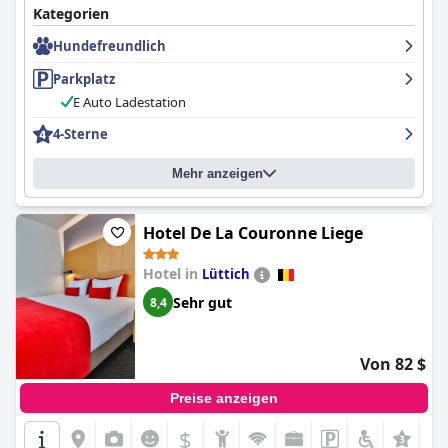
Kategorien
Hundefreundlich
Parkplatz
E Auto Ladestation
4-Sterne
Mehr anzeigen
Hotel De La Couronne Liege
Hotel in
Lüttich
Sehr gut
8,4
Von 82 $
Preise anzeigen
$