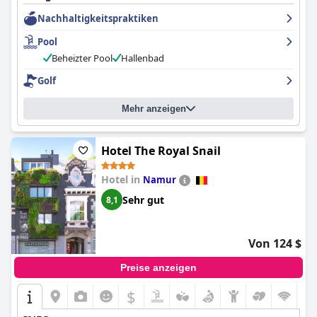
Personal ist freundlich und hilfsbereit, und das Hotel bietet eine
Nachhaltigkeitspraktiken
Reihe von Aktivitäten für verschiedene Altersgruppen an,
darunter Golf-Schnupperkurse und kinderfreundliche Angebote
Pool
für Familien. Insgesamt bietet das
Domaine de Naxhelet
(Domaine des Terres du Val)
eine Blase des Komforts und der
Beheizter Pool
Hallenbad
Entspannung für alle, die einen luxuriösen, malerischen
Golf
Rückzugsort suchen.
Mehr anzeigen
Hotel The Royal Snail
Hotel in
Namur
Sehr gut
8,1
Von 124 $
Preise anzeigen
$