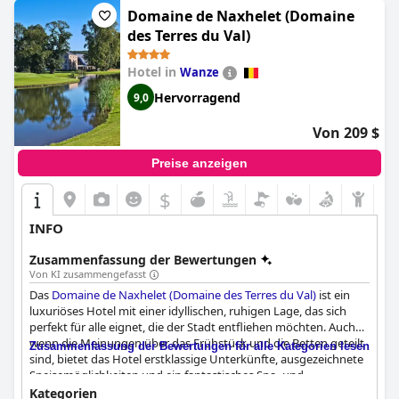
Domaine de Naxhelet (Domaine
des Terres du Val)
Hotel in
Wanze
Hervorragend
9,0
Von 209 $
Preise anzeigen
$
INFO
Zusammenfassung der Bewertungen
Von KI zusammengefasst
Das
Domaine de Naxhelet (Domaine des Terres du Val)
ist ein
luxuriöses Hotel mit einer idyllischen, ruhigen Lage, das sich
perfekt für alle eignet, die der Stadt entfliehen möchten. Auch
wenn die Meinungen über das Frühstück und die Betten geteilt
Zusammenfassung der Bewertungen für alle Kategorien lesen
sind, bietet das Hotel erstklassige Unterkünfte, ausgezeichnete
Speisemöglichkeiten und ein fantastisches Spa- und
Wellnesscenter, das von den Gästen hoch gelobt wird. Das
Kategorien