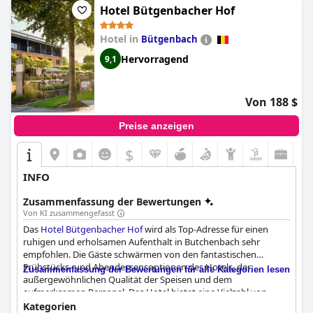
Hotel Bütgenbacher Hof
Hotel in
Bütgenbach
Hervorragend
9,1
Von 188 $
Preise anzeigen
$
INFO
Zusammenfassung der Bewertungen
Von KI zusammengefasst
Das
Hotel Bütgenbacher Hof
wird als Top-Adresse für einen
ruhigen und erholsamen Aufenthalt in Butchenbach sehr
empfohlen. Die Gäste schwärmen von den fantastischen
Frühstücks- und Abendessensoptionen des Hotels, der
Zusammenfassung der Bewertungen für alle Kategorien lesen
außergewöhnlichen Qualität der Speisen und dem
aufmerksamen Personal. Das Hotel bietet eine Vielzahl von
modernen, gut ausgestatteten und schön gestalteten Zimmern,
Kategorien