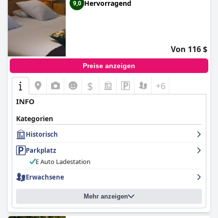
Hervorragend
9,0
Von 116 $
Preise anzeigen
$
+6
INFO
Kategorien
Historisch
Parkplatz
E Auto Ladestation
Erwachsene
Mehr anzeigen