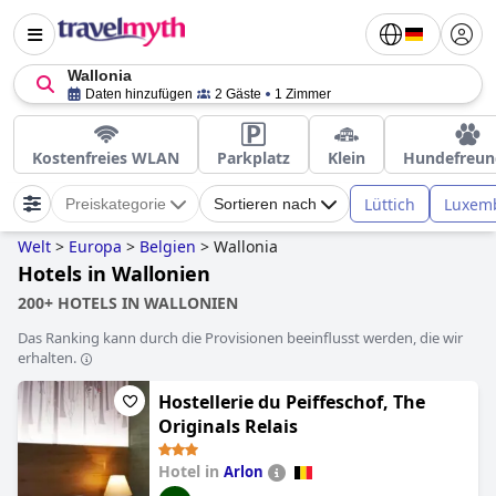
Wallonia
Daten hinzufügen
2 Gäste
1 Zimmer
Kostenfreies WLAN
Parkplatz
Klein
Hundefreun
Lüttich
Luxem
Preiskategorie
Sortieren nach
Welt
>
Europa
>
Belgien
>
Wallonia
Hotels in Wallonien
200+ HOTELS IN WALLONIEN
Das Ranking kann durch die Provisionen beeinflusst werden, die wir
erhalten.
Hostellerie du Peiffeschof, The
Originals Relais
Hotel in
Arlon