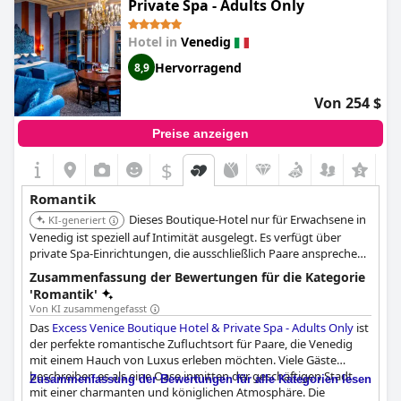
Private Spa - Adults Only
Seele beruhigen. Von dem Moment an, in dem Sie ankommen,
werden Sie in die warme Umarmung einer exquisiten und
Hotel in
Venedig
unvergesslichen Erfahrung eingewickelt. Verpassen Sie nicht
Ihre Chance, diese wirklich außergewöhnliche Adresse für Ihren
Hervorragend
8,9
romantischen Aufenthalt in Venedig zu erleben
Von 254 $
Preise anzeigen
$
+5
Romantik
Dieses Boutique-Hotel nur für Erwachsene in
KI-generiert
Venedig ist speziell auf Intimität ausgelegt. Es verfügt über
private Spa-Einrichtungen, die ausschließlich Paare ansprechen,
die ein abgeschiedenes Wellness-Erlebnis suchen.
Zusammenfassung der Bewertungen für die Kategorie
'Romantik'
Von KI zusammengefasst
Das
Excess Venice Boutique Hotel & Private Spa - Adults Only
ist
der perfekte romantische Zufluchtsort für Paare, die Venedig
mit einem Hauch von Luxus erleben möchten. Viele Gäste
beschreiben es als eine Oase inmitten der geschäftigen Stadt
Zusammenfassung der Bewertungen für alle Kategorien lesen
mit einer charmanten und königlichen Atmosphäre. Die