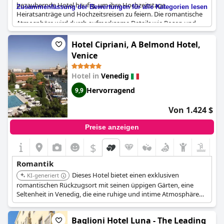
bezaubernde Hotel häufig, um ihre Hochzeitstage,
Zusammenfassung der Bewertungen für alle Kategorien lesen
Heiratsanträge und Hochzeitsreisen zu feiern. Die romantische
Atmosphäre wird durch aufmerksame Details wie Rosen und
Schokoladenleckereien verstärkt, die jeden Aufenthalt magisch
erscheinen lassen. Seine romantische Lage und sein charmantes
Hotel Cipriani, A Belmond Hotel,
Ambiente schaffen die perfekte Kulisse für einen romantischen
Venice
Wochenendausflug. Dieses romantische Hotel fängt wirklich die
Essenz der Liebe ein und schafft unvergessliche Erinnerungen
Hotel in
Venedig
für Paare.
Hervorragend
9,9
Von 1.424 $
Preise anzeigen
$
Romantik
Dieses Hotel bietet einen exklusiven
KI-generiert
romantischen Rückzugsort mit seinen üppigen Gärten, eine
Seltenheit in Venedig, die eine ruhige und intime Atmosphäre
schafft. Seine luxuriösen Unterkünfte und der
außergewöhnliche Service schaffen ein unvergessliches
Baglioni Hotel Luna - The Leading
romantisches Erlebnis.