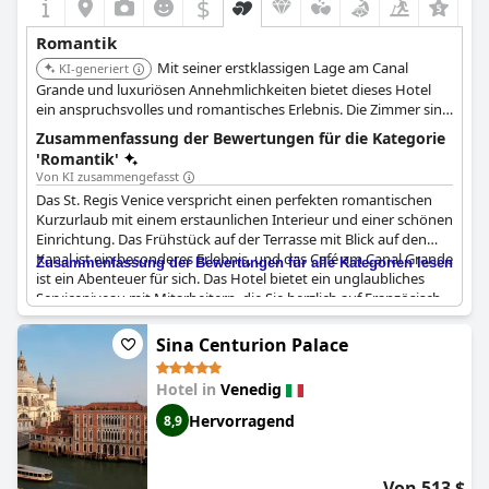
$
+4
Romantik
Mit seiner erstklassigen Lage am Canal
KI-generiert
Grande und luxuriösen Annehmlichkeiten bietet dieses Hotel
ein anspruchsvolles und romantisches Erlebnis. Die Zimmer sind
elegant gestaltet und der Service ist tadellos, was einen
Zusammenfassung der Bewertungen für die Kategorie
unvergesslichen Aufenthalt für Paare gewährleistet.
'Romantik'
Von KI zusammengefasst
Das St. Regis Venice verspricht einen perfekten romantischen
Kurzurlaub mit einem erstaunlichen Interieur und einer schönen
Einrichtung. Das Frühstück auf der Terrasse mit Blick auf den
Kanal ist ein besonderes Erlebnis, und das Café am Canal Grande
Zusammenfassung der Bewertungen für alle Kategorien lesen
ist ein Abenteuer für sich. Das Hotel bietet ein unglaubliches
Serviceniveau mit Mitarbeitern, die Sie herzlich auf Französisch
begrüßen und Sie während Ihres gesamten Aufenthalts
aufmerksam und liebevoll betreuen. Die Gäste schwärmen von
Sina Centurion Palace
der hochwertigen Küche und der Möglichkeit, den hoteleigenen
Ponton zu nutzen, um ein privates Wassertaxi zu nehmen. Es ist
Hotel in
Venedig
nicht verwunderlich, dass viele Gäste den Wunsch haben,
wiederzukommen, und viele danken dem Hotel dafür, dass es
Hervorragend
8,9
ihren Aufenthalt am Valentinstag absolut magisch gemacht hat.
Von 513 $