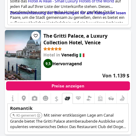
sollte das
Hotel Ai Reali - Small Luxury Hotels of the World
auf
jeden Fall auf Ihrer Liste der Unterkünfte stehen. Dieses
wunderschöne venezianische Hotel ist der perfekte Ort für
Zusammenfassung der Bewertungen für alle Kategorien lesen
Paare, um die Stadt gemeinsam zu genießen, denn es bietet ein
außergewöhnliches Hotelerlebnis und ein luxuriöses Ambiente.
Das Hotel bietet auch romantische Annehmlichkeiten wie
kostenlosen Prosecco für Hochzeitsreisende und eine schöne
The Gritti Palace, a Luxury
Flasche Sekt auf dem Zimmer bei Hochzeitsjubiläen. Und wenn
Collection Hotel, Venice
Sie beim Essen die Aussicht genießen möchten, bietet das
Hotelrestaurant einen Blick auf den Kanal, an dem die Gondeln
Hotel in
Venedig
vorbeifahren. Die traditionelle Dekoration unterstreicht die
luxuriöse Atmosphäre der alten Welt und verleiht dem Hotel
Hervorragend
9,5
einen reizenden, malerischen Charakter. Mit seiner großartigen
Lage und dem herzlichen und freundlichen Personal ist das
Von 1.139 $
Hotel Ai Reali einfach ein schöner Ort für einen Aufenthalt in
Venedig
Preise anzeigen
$
Romantik
Mit seiner erstklassigen Lage am Canal
KI-generiert
Grande bietet The Gritti Palace atemberaubende Ausblicke und
opulentes venezianisches Dekor. Das Restaurant Club del Doge
mit seiner romantischen Terrasse und die eleganten Suiten