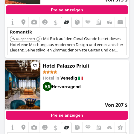
Preise anzeigen
$
Romantik
Mit Blick auf den Canal Grande bietet dieses
KI-generiert
Hotel eine Mischung aus modernem Design und venezianischer
Eleganz. Seine stilvollen Zimmer, der private Garten und der
aufmerksame Service schaffen ein romantisches und
unvergessliches Erlebnis für Paare.
Hotel Palazzo Priuli
Hotel in
Venedig
Hervorragend
9,5
Von 207 $
Preise anzeigen
$