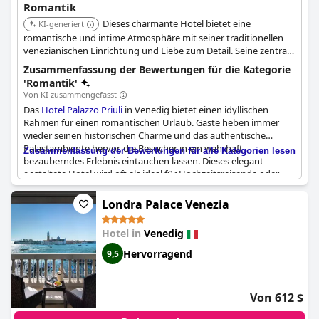
Romantik
Dieses charmante Hotel bietet eine
KI-generiert
romantische und intime Atmosphäre mit seiner traditionellen
venezianischen Einrichtung und Liebe zum Detail. Seine zentrale
Lage und der persönliche Service machen es zur perfekten Wahl
Zusammenfassung der Bewertungen für die Kategorie
für Paare, die einen romantischen Kurzurlaub suchen.
'Romantik'
Von KI zusammengefasst
Das
Hotel Palazzo Priuli
in Venedig bietet einen idyllischen
Rahmen für einen romantischen Urlaub. Gäste heben immer
wieder seinen historischen Charme und das authentische
Palastambiente hervor, die Besucher in ein wahrhaft
Zusammenfassung der Bewertungen für alle Kategorien lesen
bezauberndes Erlebnis eintauchen lassen. Dieses elegant
gestaltete Hotel wird oft als ideal für Hochzeitsreisende oder
Paare beschrieben, die einen intimen Urlaub suchen. Die
Gesamtatmosphäre harmoniert wunderbar mit Venedigs
Londra Palace Venezia
magischer Anziehungskraft und macht es zu einer idealen Wahl
für alle, die die Liebe in einer romantischen und malerischen
Hotel in
Venedig
Umgebung feiern möchten.
Hervorragend
9,5
Von 612 $