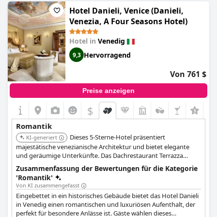
bieten ein unvergessliches romantisches Erlebnis.
Hotel Danieli, Venice (Danieli,
Venezia, A Four Seasons Hotel)
Hotel in
Venedig
Hervorragend
9,3
Von 761 $
Preise anzeigen
$
+5
Romantik
Dieses 5-Sterne-Hotel präsentiert
KI-generiert
majestätische venezianische Architektur und bietet elegante
und geräumige Unterkünfte. Das Dachrestaurant Terrazza
Danieli bietet spektakuläre Ausblicke auf Venedigs Wahrzeichen
Zusammenfassung der Bewertungen für die Kategorie
und bereichert das romantische Erlebnis.
'Romantik'
Von KI zusammengefasst
Eingebettet in ein historisches Gebäude bietet das Hotel Danieli
in Venedig einen romantischen und luxuriösen Aufenthalt, der
perfekt für besondere Anlässe ist. Gäste wählen dieses