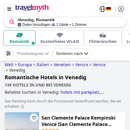
Venedig, Romantik
Daten hinzufügen
2 Gäste
1 Zimmer
Romantik
Kostenfreies WLAN
Flitterwochen
L
Preiskategorie
Sortieren nach
Welt
>
Europa
>
Italien
>
Venetien
>
Venice
>
Venice
>
Venedig
Romantische Hotels in Venedig
139 HOTELS IN UND BEI VENEDIG
Beliebte Suchen in Venedig:
hotels mit parkplatz
,
luxushotels
,
hotels mit pool
,
3-sterne-hotels
,
5-sterne-
Das Ranking kann durch die Provisionen beeinflusst werden, die wir
hotels
,
romantische hotels
,
4-sterne-hotels
,
hotels im
erhalten.
boutique-stil
,
familienhotels
and
günstige hotels
.
San Clemente Palace Kempinski
Venice (San Clemente Palace