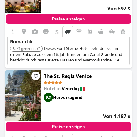
Von 597 $
Preise anzeigen
$
+4
Romantik
Dieses Fünf-Sterne-Hotel befindet sich in
KI-generiert
einem Palazzo aus dem 16. Jahrhundert am Canal Grande und
besticht durch restaurierte Fresken und Marmorkamine. Die
Suiten verfügen über Holzböden, antike Möbel und
handverlesene Kunstwerke sowie ein Michelin-Stern-Restaurant.
The St. Regis Venice
Hotel in
Venedig
Hervorragend
9,3
Von 1.187 $
Preise anzeigen