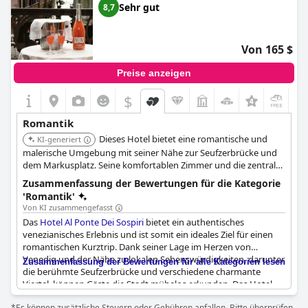
Sehr gut
8,7
Von 165 $
Preise anzeigen
$
+5
Romantik
Dieses Hotel bietet eine romantische und
KI-generiert
malerische Umgebung mit seiner Nähe zur Seufzerbrücke und
dem Markusplatz. Seine komfortablen Zimmer und die zentrale
Lage machen es zu einer perfekten Wahl für Paare, die einen
Zusammenfassung der Bewertungen für die Kategorie
romantischen Kurzurlaub in Venedig suchen.
'Romantik'
Von KI zusammengefasst
Das
Hotel Al Ponte Dei Sospiri
bietet ein authentisches
venezianisches Erlebnis und ist somit ein ideales Ziel für einen
romantischen Kurztrip. Dank seiner Lage im Herzen von
Venedig und der Nähe zu lokalen Sehenswürdigkeiten, darunter
Zusammenfassung der Bewertungen für alle Kategorien lesen
die berühmte Seufzerbrücke und verschiedene charmante
Viertel, können Gäste die Stadt mühelos erkunden. Das Hotel
versprüht eine romantische Atmosphäre mit einer traumhaften
*Es können zusätzliche Steuern oder Gebühren anfallen. Bitte überprüfen