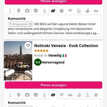
Preise anzeigen
$
Romantik
Mit Blick auf die Lagune bietet dieses Hotel
KI-generiert
eine romantische und elegante Umgebung mit klassischem
Dekor und außergewöhnlichem Service. Seine erstklassige Lage
und die gehobenen Speisemöglichkeiten machen es zu einer
idealen Wahl für einen romantischen Kurzurlaub in Venedig.
Nolinski Venezia - Evok Collection
Hotel in
Venedig
Hervorragend
9,4
Preise anzeigen
$
Romantik