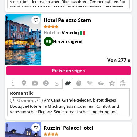
viele loben den malerischen Blick aus ihrem Zimmer auf den Rio
Novo. Das Design des Hotels wird als anspruchsvoll, charmant
und niedlich beschrieben und sorgt für einen komfortablen und
einladenden Aufenthalt. Der hübsche Garten verleiht dem
Hotel Palazzo Stern
ohnehin schon schönen Hotel einen zusätzlichen Hauch von
Romantik. Alles in allem ist das
Hotel Moresco
mit seinen
Hotel in
Venedig
luxuriösen Annehmlichkeiten und seinem venezianischen Stil
das perfekte Ziel für jedes Paar, das einen romantischen
Hervorragend
9,0
Rückzugsort sucht.
Von 277 $
Preise anzeigen
$
+6
Romantik
Am Canal Grande gelegen, bietet dieses
KI-generiert
Boutique-Hotel eine Mischung aus modernem Komfort und
venezianischer Eleganz. Seine romantische Umgebung und
luxuriösen Annehmlichkeiten schaffen einen unvergesslichen
Aufenthalt für Paare.
Ruzzini Palace Hotel