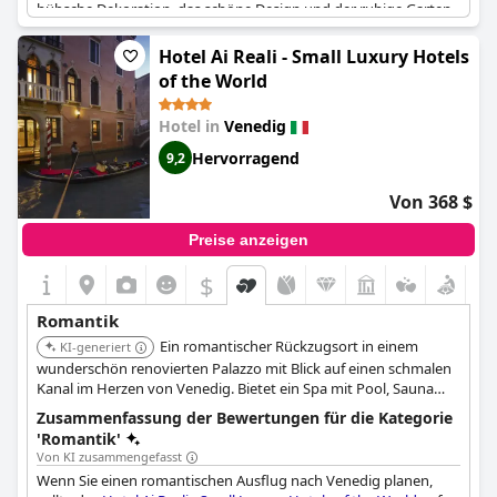
hübsche Dekoration, das schöne Design und der ruhige Garten
des Hotels tragen zu seinem romantischen Charme bei. Die
meisten Gäste verliebten sich in den Garten und betonten, wie
Hotel Ai Reali - Small Luxury Hotels
ruhig und bezaubernd er ist. Auch das Frühstück im Garten
of the World
wurde als ein besonderes Erlebnis hervorgehoben. Die Lage des
Hotels, abseits der Touristenströme, wurde als ideal für Paare
Hotel in
Venedig
beschrieben, die einen ruhigen und romantischen Aufenthalt
genießen wollen. Wenn Sie eine elegante Flucht im Herzen
Hervorragend
9,2
Venedigs suchen, ist das Excess Venice Boutique Hotel genau
das Richtige für Sie.
Von 368 $
Preise anzeigen
$
Romantik
Ein romantischer Rückzugsort in einem
KI-generiert
wunderschön renovierten Palazzo mit Blick auf einen schmalen
Kanal im Herzen von Venedig. Bietet ein Spa mit Pool, Sauna
und Whirlpool sowie einen intimen Innenhof und Kanalblick von
Zusammenfassung der Bewertungen für die Kategorie
einigen Zimmern und dem Restaurant.
'Romantik'
Von KI zusammengefasst
Wenn Sie einen romantischen Ausflug nach Venedig planen,