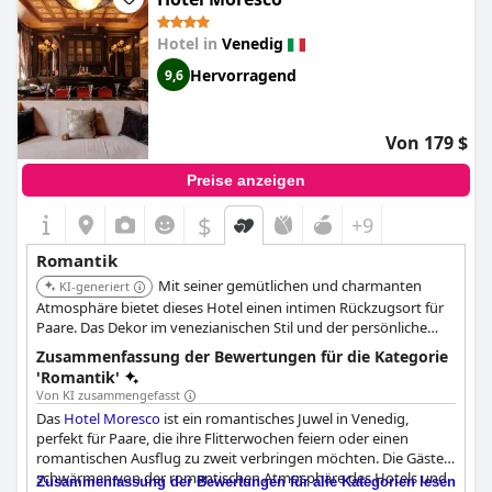
Hotel in
Venedig
Hervorragend
9,6
Von 179 $
Preise anzeigen
$
+9
Romantik
Mit seiner gemütlichen und charmanten
KI-generiert
Atmosphäre bietet dieses Hotel einen intimen Rückzugsort für
Paare. Das Dekor im venezianischen Stil und der persönliche
Service verstärken das romantische Erlebnis.
Zusammenfassung der Bewertungen für die Kategorie
'Romantik'
Von KI zusammengefasst
Das
Hotel Moresco
ist ein romantisches Juwel in Venedig,
perfekt für Paare, die ihre Flitterwochen feiern oder einen
romantischen Ausflug zu zweit verbringen möchten. Die Gäste
schwärmen von der romantischen Atmosphäre des Hotels und
Zusammenfassung der Bewertungen für alle Kategorien lesen