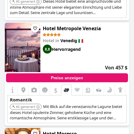
Dieses Hotel bietet eine anspruchsvolle und
KI-generiert
intime Atmosphäre mit seiner eleganten Einrichtung und Liebe
zum Detail. Seine zentrale Lage und luxuriösen
Annehmlichkeiten machen es zur perfekten Wahl für Paare, die
einen romantischen Kurzurlaub in Venedig suchen.
Hotel Metropole Venezia
Hotel in
Venedig
Hervorragend
8,8
Von 457 $
Preise anzeigen
$
Romantik
Mit Blick auf die venezianische Lagune bietet
KI-generiert
dieses Hotel opulente Zimmer, gehobene Küche und eine
romantische Atmosphäre. Seine erstklassige Lage und der
außergewöhnliche Service machen es ideal für einen
romantischen Kurzurlaub.
Hotel Moresco