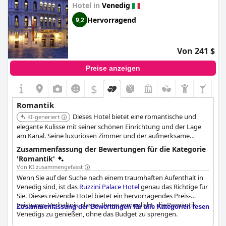
Hotel in
Venedig
Hervorragend
9,2
Von 241 $
Preise anzeigen
$
Romantik
Dieses Hotel bietet eine romantische und
KI-generiert
elegante Kulisse mit seiner schönen Einrichtung und der Lage
am Kanal. Seine luxuriösen Zimmer und der aufmerksame
Service schaffen ein unvergessliches Erlebnis für Paare, die einen
Zusammenfassung der Bewertungen für die Kategorie
romantischen Urlaub in Venedig suchen.
'Romantik'
Von KI zusammengefasst
Wenn Sie auf der Suche nach einem traumhaften Aufenthalt in
Venedig sind, ist das
Ruzzini Palace Hotel
genau das Richtige für
Sie. Dieses reizende Hotel bietet ein hervorragendes Preis-
Leistungs-Verhältnis, das es Ihnen ermöglicht, die Romantik
Zusammenfassung der Bewertungen für alle Kategorien lesen
Venedigs zu genießen, ohne das Budget zu sprengen.