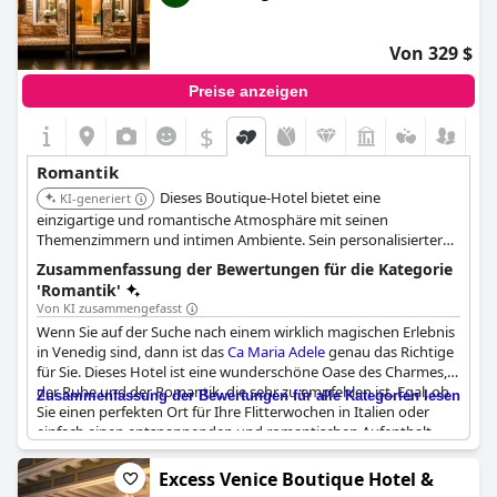
Von 329 $
Preise anzeigen
$
Romantik
Dieses Boutique-Hotel bietet eine
KI-generiert
einzigartige und romantische Atmosphäre mit seinen
Themenzimmern und intimen Ambiente. Sein personalisierter
Service und die ausgezeichnete Lage machen es zur perfekten
Zusammenfassung der Bewertungen für die Kategorie
Wahl für Paare, die einen romantischen Kurzurlaub in Venedig
'Romantik'
suchen.
Von KI zusammengefasst
Wenn Sie auf der Suche nach einem wirklich magischen Erlebnis
in Venedig sind, dann ist das
Ca Maria Adele
genau das Richtige
für Sie. Dieses Hotel ist eine wunderschöne Oase des Charmes,
der Ruhe und der Romantik, die sehr zu empfehlen ist. Egal, ob
Zusammenfassung der Bewertungen für alle Kategorien lesen
Sie einen perfekten Ort für Ihre Flitterwochen in Italien oder
einfach einen entspannenden und romantischen Aufenthalt
suchen,
Ca Maria Adele
ist die Antwort auf Ihre Gebete. Mit
seinem außergewöhnlichen venezianischen Ambiente und der
Excess Venice Boutique Hotel &
Poesia Venexiana wird dieses Hotel Ihr Herz erobern und Ihre