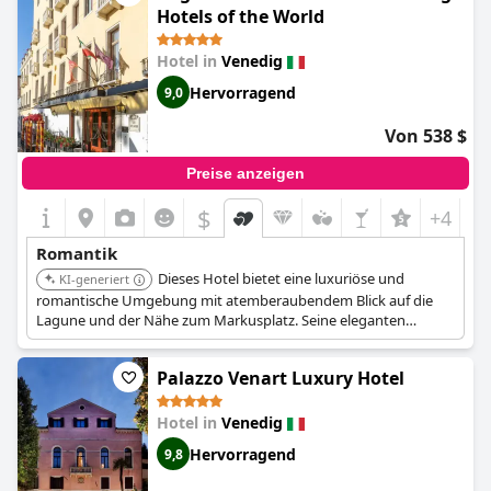
Hotels of the World
Hotel in
Venedig
Hervorragend
9,0
Von 538 $
Preise anzeigen
$
+4
Romantik
Dieses Hotel bietet eine luxuriöse und
KI-generiert
romantische Umgebung mit atemberaubendem Blick auf die
Lagune und der Nähe zum Markusplatz. Seine eleganten
Zimmer, außergewöhnlichen Speiseoptionen und der
aufmerksame Service schaffen einen unvergesslichen
Palazzo Venart Luxury Hotel
romantischen Kurzurlaub.
Hotel in
Venedig
Hervorragend
9,8