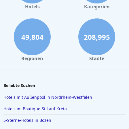
Romantische Hotels in Thüringen
Hotels
Kategorien
Romantische Hotels in Potsdam
Romantische Hotels in Lüneburg
Romantische Hotels in Oberstdorf
49,804
208,995
Romantische Hotels in Sachsen
Romantische Hotels in Bad Aibling
Regionen
Städte
Romantische Hotels in Amsterdam
Romantische Hotels in Italien
Romantische Hotels am Chiemsee
Beliebte Suchen
Romantische Hotels in Coburg
Hotels mit Außenpool in Nordrhein-Westfalen
Hotels im Boutique-Stil auf Kreta
5-Sterne-Hotels in Bozen