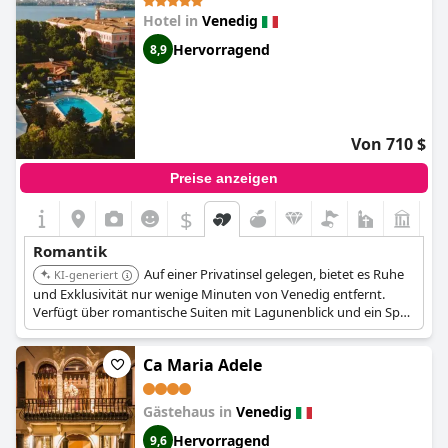
Venice)
Hotel in
Venedig
Hervorragend
8,9
Von 710 $
Preise anzeigen
$
Romantik
Auf einer Privatinsel gelegen, bietet es Ruhe
KI-generiert
und Exklusivität nur wenige Minuten von Venedig entfernt.
Verfügt über romantische Suiten mit Lagunenblick und ein Spa
mit einer privaten Paarsuite, eingebettet in üppige Gärten mit
malerischen Ausblicken.
Ca Maria Adele
Gästehaus in
Venedig
Hervorragend
9,6