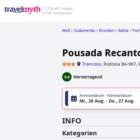
7,258,491 Hotels
in 60 Kategorien
Welt
>
Südamerika
>
Brasilien
>
Bahia
>
Por
Pousada Recant
Trancoso
,
Rodovia BA-987, 
Hervorragend
9.6
Anreisedatum - Abreisedatum
Mi., 26 Aug. - Do., 27 Aug.
INFO
Kategorien