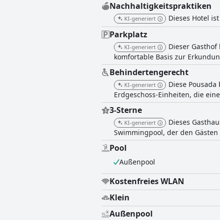
Nachhaltigkeitspraktiken
Dieses Hotel is
KI-generiert
Parkplatz
Dieser Gasthof 
KI-generiert
komfortable Basis zur Erkundun
Behindertengerecht
Diese Pousada b
KI-generiert
Erdgeschoss-Einheiten, die ein
3-Sterne
Dieses Gasthaus
KI-generiert
Swimmingpool, der den Gästen
Pool
Außenpool
Kostenfreies WLAN
Klein
Außenpool