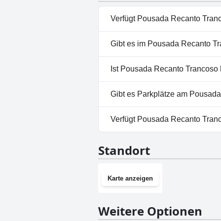
Verfügt Pousada Recanto Tranc
Ja, Pousada Recanto Trancoso
Gibt es im Pousada Recanto T
Nein, ein Spa ist im Pousada 
Ist Pousada Recanto Trancoso 
Nein, Pousada Recanto Tranco
Gibt es Parkplätze am Pousad
Ja, Parkmöglichkeiten sind i
Verfügt Pousada Recanto Tran
Nein, Pousada Recanto Tranco
Standort
Karte anzeigen
Weitere Optionen