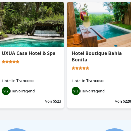
UXUA Casa Hotel & Spa
Hotel Boutique Bahia
Bonita
Hotel
in
Trancoso
Hotel
in
Trancoso
Hervorragend
Hervorragend
9.2
9.3
Von
$523
Von
$220