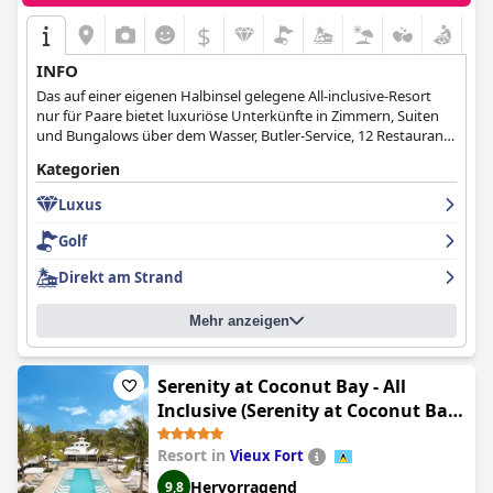
$
INFO
Das auf einer eigenen Halbinsel gelegene All-inclusive-Resort
nur für Paare bietet luxuriöse Unterkünfte in Zimmern, Suiten
und Bungalows über dem Wasser, Butler-Service, 12 Restaurants
und 6 Bars sowie die entspannendste Umgebung für Ihren
Kategorien
unvergesslichen Urlaub.
Luxus
Golf
Direkt am Strand
Mehr anzeigen
Serenity at Coconut Bay - All
Inclusive (Serenity at Coconut Bay
All Inclusive - Couples Only)
Resort in
Vieux Fort
Hervorragend
9,8