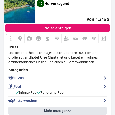
Hervorragend
10
wurde. Das
Windjammer Landing Resort and Residences
ist eine
ausgezeichnete Wahl für diejenigen, die außergewöhnlichen
Luxus in einer familienfreundlichen Umgebung suchen. Es mag
zwar etwas teuer sein, aber für die malerische Lage, die tollen
Von 1.346 $
Strände, den hervorragenden Service und die
außergewöhnlichen Annehmlichkeiten ist es das wert.
Preise anzeigen
$
INFO
Das Resort erhebt sich majestätisch über dem 600 Hektar
großen Strandhotel Anse Chastanet und bietet ein kühnes
architektonisches Design und einen außergewöhnlichen
Infinity-Pool.
Kategorien
Luxus
Pool
Infinity Pool
Panorama-Pool
Flitterwochen
Mehr anzeigen