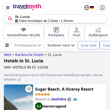
St. Lucia
Daten hinzufügen
2 Gäste
1 Zimmer
Kostenfreies WLAN
Parkplatz
Pool
Außenpool
Gros Islet
Cast
Preiskategorie
Sortieren nach
Welt
>
Karibische Inseln
>
St. Lucia
Hotels in St. Lucia
200+ HOTELS IN ST. LUCIA
Das Ranking kann durch die Provisionen beeinflusst werden, die wir
erhalten.
Sugar Beach, A Viceroy Resort
Resort in
Soufrière
Hervorragend
9,2