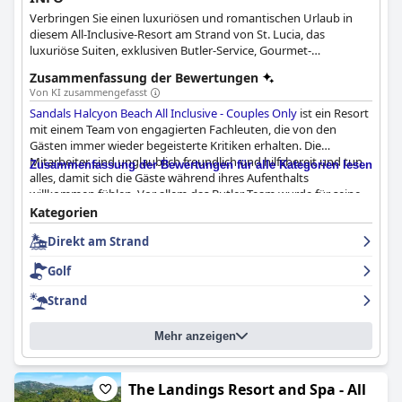
Verbringen Sie einen luxuriösen und romantischen Urlaub in
diesem All-Inclusive-Resort am Strand von St. Lucia, das
luxuriöse Suiten, exklusiven Butler-Service, Gourmet-
Restaurants und eine Reihe von aufregenden Aktivitäten für
Zusammenfassung der Bewertungen
Paare bietet.
Von KI zusammengefasst
Sandals Halcyon Beach All Inclusive - Couples Only
ist ein Resort
mit einem Team von engagierten Fachleuten, die von den
Gästen immer wieder begeisterte Kritiken erhalten. Die
Mitarbeiter sind unglaublich freundlich und hilfsbereit und tun
Zusammenfassung der Bewertungen für alle Kategorien lesen
alles, damit sich die Gäste während ihres Aufenthalts
willkommen fühlen. Vor allem das Butler-Team wurde für seine
Aufmerksamkeit und Freundlichkeit gelobt. Die Gäste
Kategorien
bemerkten immer wieder, wie das Personal ihnen das Gefühl
Direkt am Strand
gab, zu Hause zu sein, und wie es sie immer mit einem Lächeln
und einem freundlichen Wort begrüßte. Insgesamt wurde das
Golf
Personal für seinen außergewöhnlichen Service gelobt, der den
Aufenthalt in diesem Resort sehr bereichert.
Strand
Mehr anzeigen
The Landings Resort and Spa - All