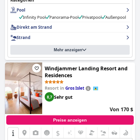
Probleme mit Unordnung und unfreundlichem Personal hatten,
Pool
waren die Butler immer hilfsbereit und aufmerksam. Insgesamt
wird das Personal von Sugar Beach für seinen unglaublichen
Infinity Pool
Panorama-Pool
Privatpool
Außenpool
Kundenservice gelobt.
Direkt am Strand
Strand
Mehr anzeigen
Windjammer Landing Resort and
Residences
Resort in
Gros Islet
Sehr gut
8,7
Von 170 $
Preise anzeigen
$