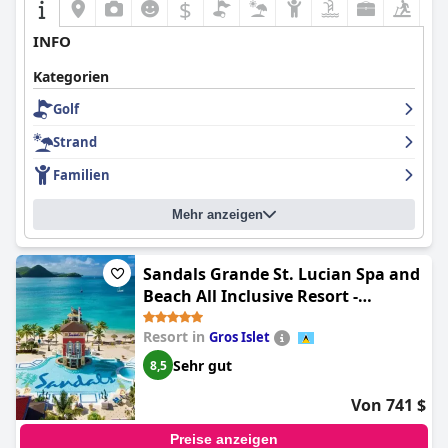
$
INFO
Kategorien
Golf
Strand
Familien
Mehr anzeigen
Sandals Grande St. Lucian Spa and
Beach All Inclusive Resort -
Couples Only
Resort in
Gros Islet
Sehr gut
8,5
Von 741 $
Preise anzeigen