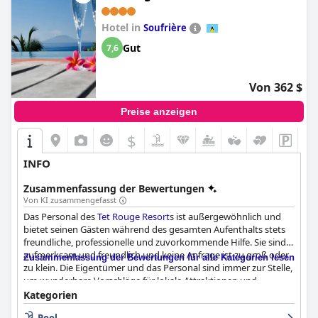
Strand trugen alle zu diesem Erlebnis bei.
Hotel in
Soufrière
Gut
7,6
Von 362 $
Preise anzeigen
$
INFO
Zusammenfassung der Bewertungen
Von KI zusammengefasst
Das Personal des
Tet Rouge Resort
s ist außergewöhnlich und
bietet seinen Gästen während des gesamten Aufenthalts stets
freundliche, professionelle und zuvorkommende Hilfe. Sie sind
aufmerksam und freundlich und keine Anfrage ist zu groß oder
Zusammenfassung der Bewertungen für alle Kategorien lesen
zu klein. Die Eigentümer und das Personal sind immer zur Stelle,
um wunderbare Vorschläge für lokale Attraktionen und
Restaurants zu geben. Die Gäste fühlen sich während ihres
Kategorien
Aufenthalts im
Tet Rouge Resort
wirklich gut aufgehoben.