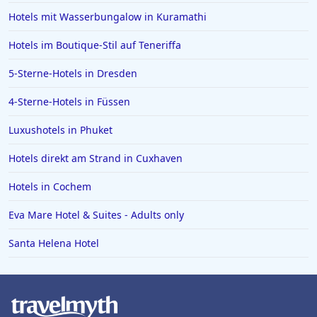
Hotels in Neubrandenburg
Hotels mit Wasserbungalow in Kuramathi
Hotels in Kefalonia
Hotels im Boutique-Stil auf Teneriffa
Hotels in Bodenmais
5-Sterne-Hotels in Dresden
Hotels in Bad Bramstedt
4-Sterne-Hotels in Füssen
Hotels in Iserlohn
Hotels in Norden
Luxushotels in Phuket
Hotels direkt am Strand in Cuxhaven
Hotels in Cochem
Eva Mare Hotel & Suites - Adults only
Santa Helena Hotel