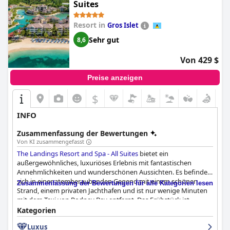
Suites
Resort in
Gros Islet
Sehr gut
8,6
Von 429 $
Preise anzeigen
$
INFO
Zusammenfassung der Bewertungen
Von KI zusammengefasst
The Landings Resort and Spa - All Suites
bietet ein
außergewöhnliches, luxuriöses Erlebnis mit fantastischen
Annehmlichkeiten und wunderschönen Aussichten. Es befindet
sich in einer atemberaubenden Gegend mit einem schönen
Zusammenfassung der Bewertungen für alle Kategorien lesen
Strand, einem privaten Jachthafen und ist nur wenige Minuten
mit dem Taxi von Rodney Bay entfernt. Das Frühstück ist
großartig und bietet eine große Auswahl an Speisen, und die
Kategorien
Gäste können Bars und Restaurants vor Ort besuchen. Die
Luxus
Meinungen über das Abendessen waren gemischt, aber das