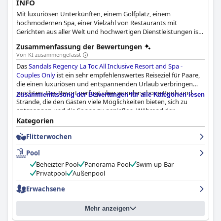
INFO
Mit luxuriösen Unterkünften, einem Golfplatz, einem
hochmodernen Spa, einer Vielzahl von Restaurants mit
Gerichten aus aller Welt und hochwertigen Dienstleistungen ist
diese Oase am Strand das ideale Ziel für einen entspannenden
Zusammenfassung der Bewertungen
und luxuriösen Urlaub.
Von KI zusammengefasst
Das
Sandals Regency La Toc All Inclusive Resort and Spa -
Couples Only
ist ein sehr empfehlenswertes Reiseziel für Paare,
die einen luxuriösen und entspannenden Urlaub verbringen
möchten. Das Resort verfügt über wunderschöne Pools und
Zusammenfassung der Bewertungen für alle Kategorien lesen
Strände, die den Gästen viele Möglichkeiten bieten, sich zu
entspannen und die Sonne zu genießen. Während der
Hauptpool zuweilen überfüllt sein kann, gibt es eine zweite
Kategorien
Option mit atemberaubender Aussicht. Der Poolbereich bietet
Flitterwochen
bequeme Sitzgelegenheiten, obwohl einige Gäste berichtet
haben, dass er rutschig sein kann. Die Butlers reservieren einige
Pool
der besten Stühle früh am Tag, aber die Strände sind immer
noch spektakulär mit aggressiver Brandung. Die Kulisse am
Beheizter Pool
Panorama-Pool
Swim-up-Bar
Strand ist einfach wunderschön und die Gäste können gar nicht
Privatpool
Außenpool
anders, als sich von ihr verzaubern zu lassen. Die Bedienung am
Erwachsene
Pool kann für Nicht-Butler-Gäste begrenzt und uneinheitlich
sein, aber das tut dem Gesamterlebnis keinen Abbruch.
Mehr anzeigen