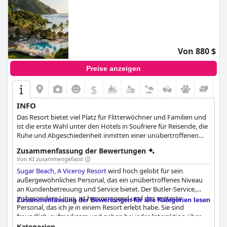
Von 880 $
Preise anzeigen
$
INFO
Das Resort bietet viel Platz für Flitterwöchner und Familien und
ist die erste Wahl unter den Hotels in Soufriere für Reisende, die
Ruhe und Abgeschiedenheit inmitten einer unübertroffenen
natürlichen Schönheit suchen.
Zusammenfassung der Bewertungen
Von KI zusammengefasst
Sugar Beach, A Viceroy Resort
wird hoch gelobt für sein
außergewöhnliches Personal, das ein unübertroffenes Niveau
an Kundenbetreuung und Service bietet. Der Butler-Service,
insbesondere Linus, ist hervorragend und das netteste
Zusammenfassung der Bewertungen für alle Kategorien lesen
Personal, das ich je in einem Resort erlebt habe. Sie sind
freundlich, aufmerksam und gehen bei jeder Interaktion über
sich hinaus. Obwohl einige Gäste am ersten Tag kleinere
Kategorien