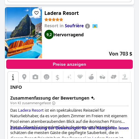
ein luxuriöses Erlebnis, das den Geldbeutel nicht sprengt. Die
Gäste loben das luxuriöse Gefühl und die Besonderheit des
Ortes. Insgesamt sind sich die Gäste einig, dass das Rabot Hotel
Ladera Resort
ein Luxusaufenthalt ist, der sich lohnt.
Resort in
Soufrière
Hervorragend
9,2
Von 703 $
Preise anzeigen
$
INFO
Zusammenfassung der Bewertungen
Von KI zusammengefasst
Das
Ladera Resort
ist ein spektakuläres Reiseziel für
Naturliebhaber, da es von jedem Zimmer im Freien mit eigenem
Pool einen atemberaubenden Blick auf die ikonischen Pitons
bietet. Obwohl einige der Gebäude etwas veraltet wirken,
Zusammenfassung der Bewertungen für alle Kategorien lesen
schätzen die meisten Gäste die gepflegte Sauberkeit, die in
diesem Resort Priorität hat. Das Personal im
Ladera Resort
ist