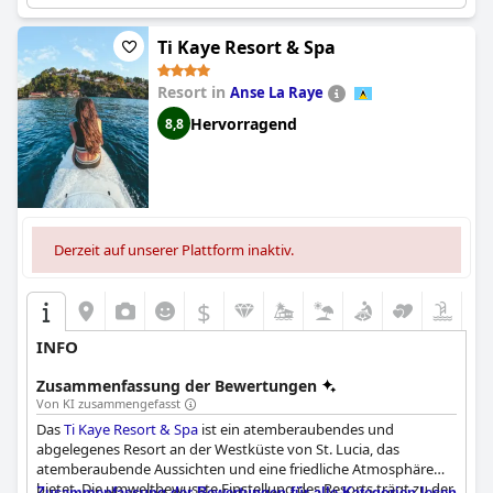
Ti Kaye Resort & Spa
Resort in
Anse La Raye
Hervorragend
8,8
Derzeit auf unserer Plattform inaktiv.
$
INFO
Zusammenfassung der Bewertungen
Von KI zusammengefasst
Das
Ti Kaye Resort & Spa
ist ein atemberaubendes und
abgelegenes Resort an der Westküste von St. Lucia, das
atemberaubende Aussichten und eine friedliche Atmosphäre
bietet. Die umweltbewusste Einstellung des Resorts trägt zu der
Zusammenfassung der Bewertungen für alle Kategorien lesen