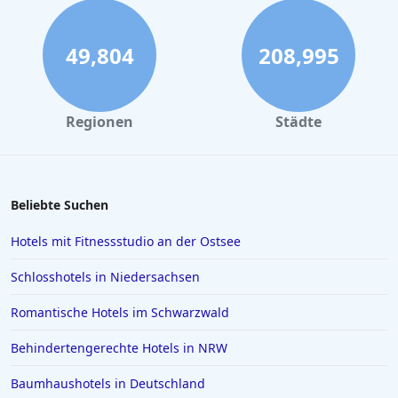
Hotels in Tannheim
Hotels in Bozen
49,804
208,995
Hotels in Salzburg
Hotels in Erfurt
Regionen
Städte
Hotels in Venedig
Hotels in Wiek auf Rügen
Hotels in Kiel
Beliebte Suchen
Hotels in Swinemünde
Hotels mit Fitnessstudio an der Ostsee
Hotels in Greetsiel
Schlosshotels in Niedersachsen
Hotels in Deutschland
Romantische Hotels im Schwarzwald
Hotels in Lissabon
Behindertengerechte Hotels in NRW
Hotels in Madrid
Hotels in Wyk auf Föhr
Baumhaushotels in Deutschland