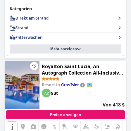
Kategorien
Direkt am Strand
Strand
Flitterwochen
Mehr anzeigen
Royalton Saint Lucia, An
Autograph Collection All-Inclusive
Resort
Resort in
Gros Islet
Gut
7,2
Von 418 $
Preise anzeigen
$