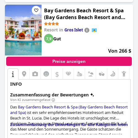
Bay Gardens Beach Resort & Spa
(Bay Gardens Beach Resort and
Spa)
Resort in
Gros Islet
Gut
7,9
Von 266 $
Preise anzeigen
$
INFO
Zusammenfassung der Bewertungen
Von KI zusammengefasst
Das
Bay Gardens Beach Resort & Spa (Bay Gardens Beach Resort
and Spa)
ist ein sehr empfehlenswertes Hotelresort am Reduit
Beach in St. Lucia. Die Lage des Hotels ist unschlagbar, mit
direktem Zugang zum Strand und einem fantastischen Blick auf
Zusammenfassung der Bewertungen für alle Kategorien lesen
das Meer und den Sonnenuntergang. Die Gäste schätzen die
Bequemlichkeit und den einfachen Zugang zum Strand sowie