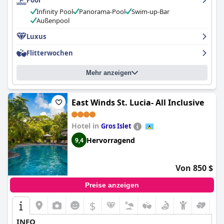
Pool
Infinity Pool
Panorama-Pool
Swim-up-Bar
Außenpool
Luxus
Flitterwochen
Mehr anzeigen
East Winds St. Lucia- All Inclusive
Hotel in
Gros Islet
Hervorragend
9,4
Von 850 $
Preise anzeigen
$
INFO