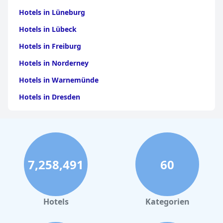
Hotels in Lüneburg
Hotels in Lübeck
Hotels in Freiburg
Hotels in Norderney
Hotels in Warnemünde
Hotels in Dresden
Hotels am Bodensee
Hotels in Stuttgart
Hotels in Leipzig
7,258,491
60
Hotels in Bamberg
Hotels in Nürnberg
Hotels in Büsum
Hotels
Kategorien
Hotels in Garmisch-Partenkirchen