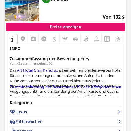
Von 132 $
Preise anzeigen
$
INFO
Zusammenfassung der Bewertungen
Von KI zusammengefasst
Das
Art Hotel Gran Paradiso
ist ein sehr empfehlenswertes Hotel
für alle, die einen ruhigen und malerischen Aufenthalt in der
Nähe von Sorrent suchen. Das Hotel bietet aus jedem
Blickwinkel eine atemberaubende Aussicht und ist ein idealer
Zusammenfassung der Bewertungen für alle Kategorien lesen
Ausgangspunkt für die Erkundung der Amalfiküste und Capris.
Der erstklassige Service des Personals entschädigt für die Lage,
die einige Gäste als schwierig zu erreichen oder viel zu teuer
Kategorien
empfanden. Die Zimmer sind individuell von Künstlern
Luxus
dekoriert, was jedem Zimmer eine persönliche Note verleiht,
und sind meist gut gestaltet und komfortabel eingerichtet. Das
Flitterwochen
Hotel wird für seine tadellose Sauberkeit gelobt, und das
Personal ist freundlich, zuvorkommend und immer hilfsbereit.