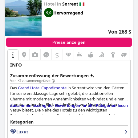
Service, seine Annehmlichkeiten und seine Lage.
Hotel in
Sorrent
Hervorragend
9,0
Von 268 $
Preise anzeigen
$
INFO
Zusammenfassung der Bewertungen
Von KI zusammengefasst
Das
Grand Hotel Capodimonte
in Sorrent wird von den Gästen
für seine erstklassige Lage sehr gelobt, die traditionellen
Charme mit modernen Annehmlichkeiten verbindet und einen
atemberaubenden Blick auf die Bucht von Neapel und den
Zusammenfassung der Bewertungen für alle Kategorien lesen
Vesuv bietet. Die Nähe des Hotels zu den wichtigsten
Sehenswürdigkeiten von Sorrent macht es zu einem idealen
Ausgangspunkt für Erkundungen.
Kategorien
Luxus
Die Gäste schätzen die zahlreichen, wunderschönen Sitzbereiche
im Freien und die Pools, die viele Möglichkeiten zur