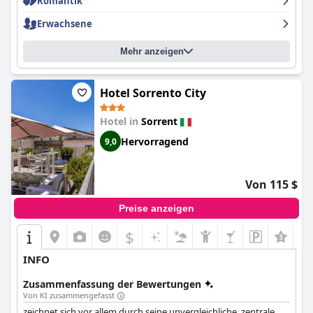
Romantik
Erwachsene
Mehr anzeigen
Hotel Sorrento City
Hotel in
Sorrent
Hervorragend
9,0
Von 115 $
Preise anzeigen
$
INFO
Zusammenfassung der Bewertungen
Von KI zusammengefasst
zeichnet sich vor allem durch seine unvergleichliche, zentrale