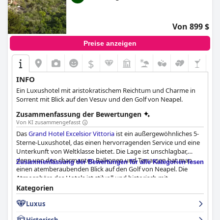
Von 899 $
Preise anzeigen
$
INFO
Ein Luxushotel mit aristokratischem Reichtum und Charme in
Sorrent mit Blick auf den Vesuv und den Golf von Neapel.
Zusammenfassung der Bewertungen
Von KI zusammengefasst
Das
Grand Hotel Excelsior Vittoria
ist ein außergewöhnliches 5-
Sterne-Luxushotel, das einen hervorragenden Service und eine
Unterkunft von Weltklasse bietet. Die Lage ist unschlagbar,
denn von den charmanten Balkonen und Terrassen hat man
Zusammenfassung der Bewertungen für alle Kategorien lesen
einen atemberaubenden Blick auf den Golf von Neapel. Die
Atmosphäre des Hotels ist stilvoll und historisch mit
wunderschön dekorierten Zimmern und mit Fresken
Kategorien
geschmückten Sälen. Die meisten Gäste schwärmen von der
Luxus
unglaublichen Kulisse, die die ganze Stadt um das Hotel herum
bildet. Das Frühstück ist hervorragend und bietet eine große