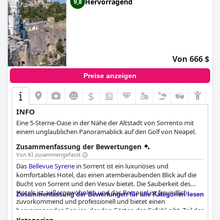
Hervorragend
9,8
Von 666 $
Preise anzeigen
$
INFO
Eine 5-Sterne-Oase in der Nähe der Altstadt von Sorrento mit
einem unglaublichen Panoramablick auf den Golf von Neapel.
Zusammenfassung der Bewertungen
Von KI zusammengefasst
Das
Bellevue Syrene
in Sorrent ist ein luxuriöses und
komfortables Hotel, das einen atemberaubenden Blick auf die
Bucht von Sorrent und den Vesuv bietet. Die Sauberkeit des
Hotels ist außergewöhnlich und das Personal ist freundlich,
Zusammenfassung der Bewertungen für alle Kategorien lesen
zuvorkommend und professionell und bietet einen
hervorragenden Service, der den Gästen das Gefühl gibt, Teil der
Familie zu sein. Die Zimmer sind geräumig und schön