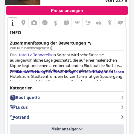
Von 227 $
Preise anzeigen
$
INFO
Zusammenfassung der Bewertungen
Von KI zusammengefasst
Das
Hotel La Tonnarella
in Sorrent wird sehr für seine
außergewöhnliche Lage geschätzt, die auf einer malerischen
Klippe liegt und einen atemberaubenden Blick auf die Bucht von
Neapel, den Vesuv und die Umgebung bietet. Die Nähe des
Zusammenfassung der Bewertungen für alle Kategorien lesen
Hotels zum Stadtzentrum, ein kurzer 15-minütiger Spaziergang,
bietet eine perfekte Mischung aus Erreichbarkeit lokaler
Attraktionen und einer ruhigen Zuflucht vor Touristenzonen.
Kategorien
Gäste heben häufig den Charme, die Ruhe und die klassische
Boutique-Stil
Eleganz des Hotels hervor, die durch den malerischen
Privatstrand noch verstärkt werden. Die Kombination aus
Luxus
Atmosphäre, Panoramareiz und exzellentem Service hinterlässt
einen bleibenden Eindruck und macht es zu einem
Strand
empfehlenswerten Ziel, um die Schönheit von Sorrent zu
erleben.
Mehr anzeigen