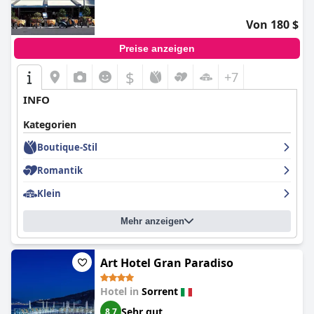
komfortablen Aufenthalt mit außergewöhnlichem Service und
ist somit eine ideale Wahl für Reisende, die voll und ganz in das
Von 180 $
pulsierende Angebot von Sorrent eintauchen möchten.
Preise anzeigen
$
+7
INFO
Kategorien
Boutique-Stil
Romantik
Klein
Mehr anzeigen
Art Hotel Gran Paradiso
Hotel in
Sorrent
Sehr gut
8,7