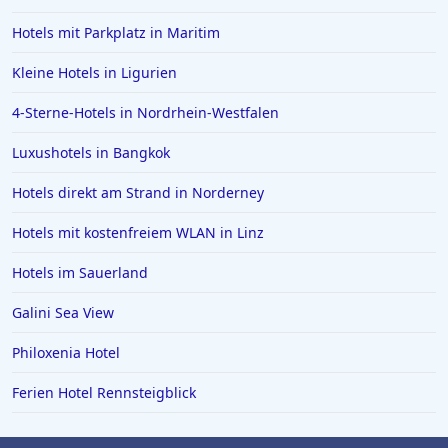
Trotz der vielen Stärken des Hotels sind einige Gäste der
Hotels in Papenburg
Meinung, dass es die 4-Sterne-Standards nicht vollständig
Hotels mit Parkplatz in Maritim
erfüllt, und nennen Probleme wie inkonsistentes WLAN,
Hotels in Bologna
Qualitätsunterschiede bei den Zimmern und einen
Kleine Hotels in Ligurien
verbesserungsbedürftigen Frühstücksservice. Nichtsdestotrotz
Hotels in Juist
machen die fantastische Lage, das freundliche Personal und die
4-Sterne-Hotels in Nordrhein-Westfalen
atemberaubende Aussicht das
Hotel La Tonnarella
zu einer
Hotels in Bielefeld
allgemein empfehlenswerten Wahl für Reisende, die einen
Luxushotels in Bangkok
bezaubernden Aufenthalt in Sorrent suchen.
Hotels in der Eifel
Hotels direkt am Strand in Norderney
Hotels in Filderstadt
Hotels in Lingen (Ems)
Hotels mit kostenfreiem WLAN in Linz
Hotels in Boblingen
Hotels im Sauerland
Hotels an der Algarve
Galini Sea View
Philoxenia Hotel
Ferien Hotel Rennsteigblick