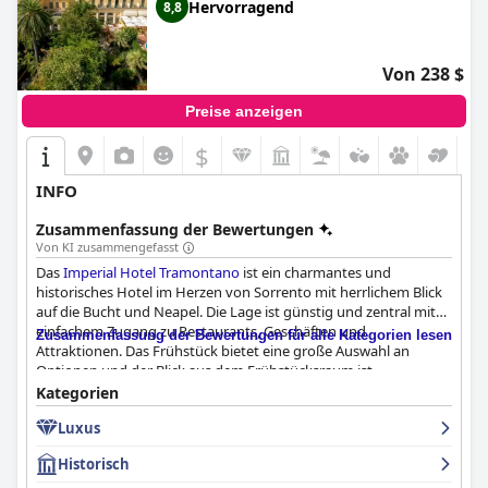
Hervorragend
8,8
Von 238 $
Preise anzeigen
$
INFO
Zusammenfassung der Bewertungen
Von KI zusammengefasst
Das
Imperial Hotel Tramontano
ist ein charmantes und
historisches Hotel im Herzen von Sorrento mit herrlichem Blick
auf die Bucht und Neapel. Die Lage ist günstig und zentral mit
einfachem Zugang zu Restaurants, Geschäften und
Zusammenfassung der Bewertungen für alle Kategorien lesen
Attraktionen. Das Frühstück bietet eine große Auswahl an
Optionen und der Blick aus dem Frühstücksraum ist
atemberaubend. Die Zimmer sind komfortabel, aber veraltet.
Kategorien
Einige Gäste bemängeln die Geräuschübertragung zwischen
Luxus
den Zimmern und die fehlende Schallisolierung. Das
Hotelpersonal ist außergewöhnlich und wird als professionell,
Historisch
aufmerksam, höflich und zuvorkommend beschrieben. Der