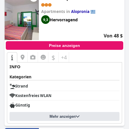
Apartments in
Alopronia
Hervorragend
9,3
Von 48 $
Preise anzeigen
$
+4
INFO
Kategorien
Strand
Kostenfreies WLAN
Günstig
Mehr anzeigen