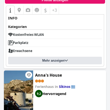
Preise anzeigen
$
+3
INFO
Kategorien
Kostenfreies WLAN
Parkplatz
Erwachsene
Mehr anzeigen
Anna's House
Ferienhaus in
Síkinos
Hervorragend
9,2