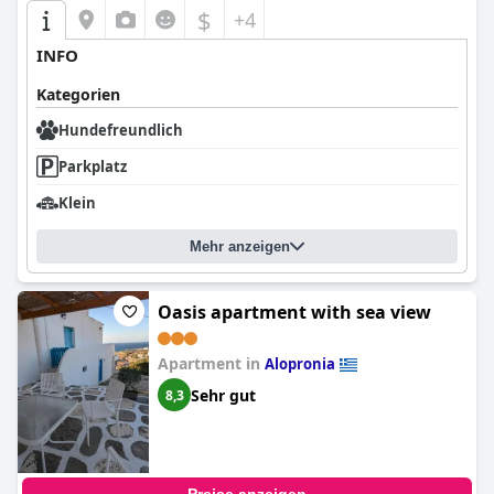
$
+4
INFO
Kategorien
Hundefreundlich
Parkplatz
Klein
Mehr anzeigen
Oasis apartment with sea view
Apartment in
Alopronia
Sehr gut
8,3