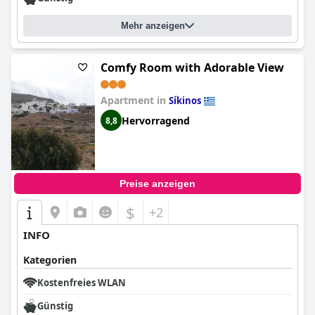
Mehr anzeigen
Comfy Room with Adorable View
Apartment in
Síkinos
Hervorragend
8,8
Preise anzeigen
$
+2
INFO
Kategorien
Kostenfreies WLAN
Günstig