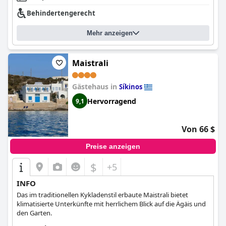
Behindertengerecht
Mehr anzeigen
Maistrali
Gästehaus in
Síkinos
Hervorragend
9,1
Von 66 $
Preise anzeigen
$
+5
INFO
Das im traditionellen Kykladenstil erbaute Maistrali bietet
klimatisierte Unterkünfte mit herrlichem Blick auf die Ägäis und
den Garten.