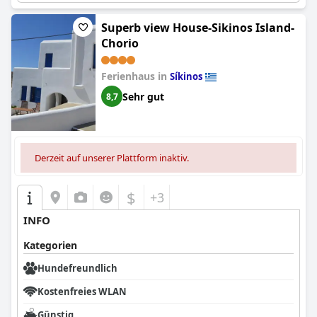
Superb view House-Sikinos Island-
Chorio
Ferienhaus in
Síkinos
Sehr gut
8,7
Derzeit auf unserer Plattform inaktiv.
$
+3
INFO
Kategorien
Hundefreundlich
Kostenfreies WLAN
Günstig