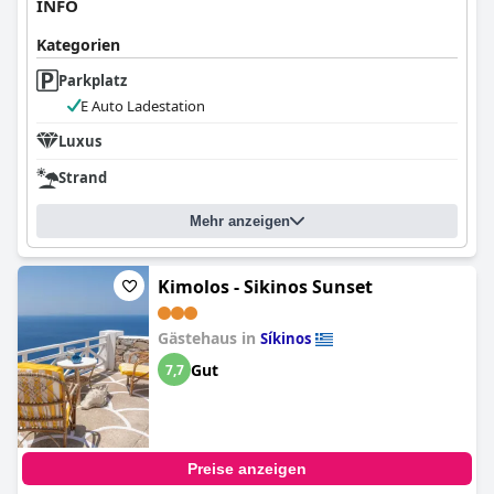
INFO
Kategorien
Parkplatz
E Auto Ladestation
Luxus
Strand
Mehr anzeigen
Kimolos - Sikinos Sunset
Gästehaus in
Síkinos
Gut
7,7
Preise anzeigen