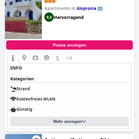
Apartments in
Alopronia
Hervorragend
9,6
Preise anzeigen
$
+4
INFO
Kategorien
Strand
Kostenfreies WLAN
Günstig
Mehr anzeigen