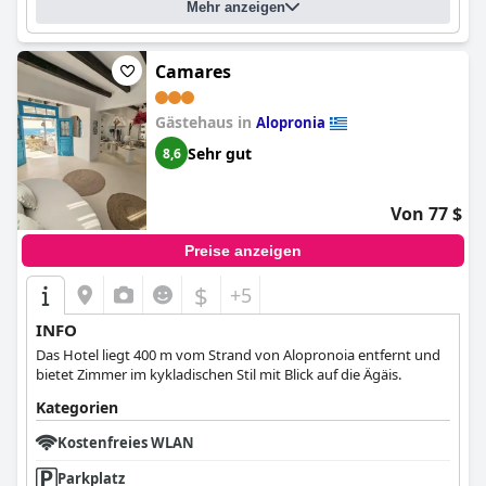
Mehr anzeigen
Camares
Gästehaus in
Alopronia
Sehr gut
8,6
Von 77 $
Preise anzeigen
$
+5
INFO
Das Hotel liegt 400 m vom Strand von Alopronoia entfernt und
bietet Zimmer im kykladischen Stil mit Blick auf die Ägäis.
Kategorien
Kostenfreies WLAN
Parkplatz