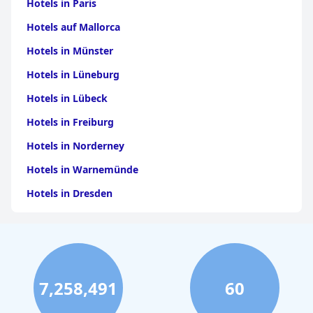
Hotels in Paris
Hotels auf Mallorca
Hotels in Münster
Hotels in Lüneburg
Hotels in Lübeck
Hotels in Freiburg
Hotels in Norderney
Hotels in Warnemünde
Hotels in Dresden
Hotels am Bodensee
Hotels in Stuttgart
Hotels in Leipzig
7,258,491
60
Hotels in Bamberg
Hotels in Nürnberg