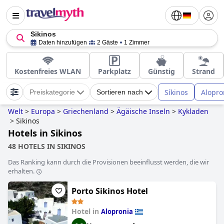
Sikinos
Daten hinzufügen
2 Gäste
1 Zimmer
Kostenfreies WLAN
Parkplatz
Günstig
Strand
Síkinos
Alopro
Preiskategorie
Sortieren nach
Welt
>
Europa
>
Griechenland
>
Ägäische Inseln
>
Kykladen
>
Sikinos
Hotels in Sikinos
48 HOTELS IN SIKINOS
Das Ranking kann durch die Provisionen beeinflusst werden, die wir
erhalten.
Porto Sikinos Hotel
Hotel in
Alopronia