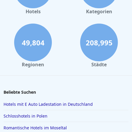
Hotels in Büsum
Hotels
Kategorien
Hotels in Wien
Hotels in Braunschweig
Hotels im Moseltal
49,804
208,995
Hotels in Playa de Palma
Hotels auf Sardinien
Regionen
Städte
Hotels in Straßburg
Hotels in Scharbeutz
Hotels in Österreich
Beliebte Suchen
Hotels in Haldensee
Hotels mit E Auto Ladestation in Deutschland
Hotels in Kroatien
Schlosshotels in Polen
Hotels in Usedom Town
Romantische Hotels im Moseltal
Hotels in Mainz