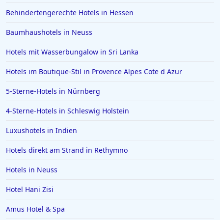
Behindertengerechte Hotels in Hessen
Hotels in Zürich
Hotels in Verona
Baumhaushotels in Neuss
Hotels in Stade
Hotels mit Wasserbungalow in Sri Lanka
Hotels in Hameln
Hotels im Boutique-Stil in Provence Alpes Cote d Azur
Hotels in Kitzbühel
5-Sterne-Hotels in Nürnberg
Hotels in Niedersachsen
4-Sterne-Hotels in Schleswig Holstein
Hotels in Sonthofen
Hotels in Kühtai
Luxushotels in Indien
Hotels in Würmern
Hotels direkt am Strand in Rethymno
Hotels in Neuss
Hotel Hani Zisi
Amus Hotel & Spa