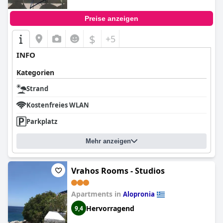
Preise anzeigen
$
+5
INFO
Kategorien
Strand
Kostenfreies WLAN
Parkplatz
Mehr anzeigen
Vrahos Rooms - Studios
Apartments in
Alopronia
Hervorragend
9,4