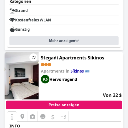
Kategorien
Strand
Kostenfreies WLAN
Günstig
Mehr anzeigen
Stegadi Apartments Sikinos
Apartments in
Síkinos
Hervorragend
9,6
Von 32 $
Preise anzeigen
$
+3
INFO