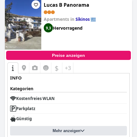
Lucas B Panorama
Apartments in
Síkinos
Hervorragend
9,3
Preise anzeigen
$
+3
INFO
Kategorien
Kostenfreies WLAN
Parkplatz
Günstig
Mehr anzeigen