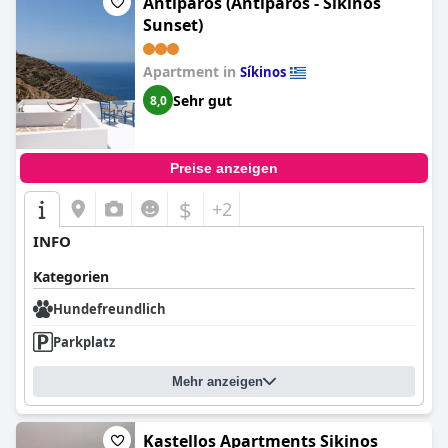
Antiparos (Antiparos - Sikinos
Sunset)
Apartment in
Síkinos
Sehr gut
8,0
Preise anzeigen
$
+2
INFO
Kategorien
Hundefreundlich
Parkplatz
Mehr anzeigen
Kastellos Apartments Sikinos