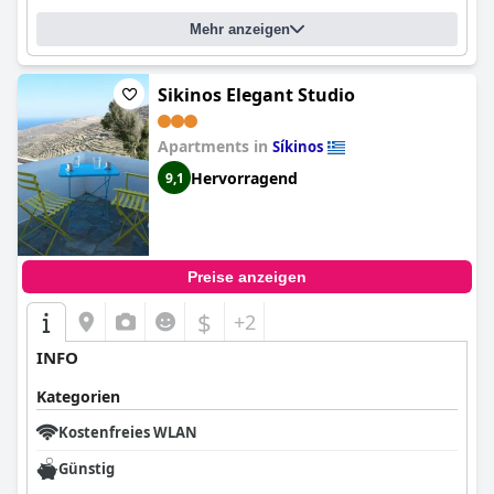
Mehr anzeigen
Sikinos Elegant Studio
Apartments in
Síkinos
Hervorragend
9,1
Preise anzeigen
$
+2
INFO
Kategorien
Kostenfreies WLAN
Günstig