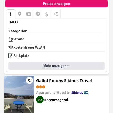
Preise anzeigen
$
+5
INFO
Kategorien
Strand
Kostenfreies WLAN
Parkplatz
Mehr anzeigen
Galini Rooms Sikinos Travel
Apartment-Hotel in
Síkinos
Hervorragend
9,2