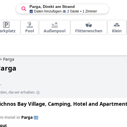
Parga, Direkt am Strand
Daten hinzufügen
2 Gäste
1 Zimmer
arkplatz
Pool
Außenpool
Flitterwochen
Klein
>
Parga
Parga
d
.
en, die wir erhalten.
Lichnos Bay Village, Camping, Hotel and Apartmen
t-Hotel in
Parga
 gut