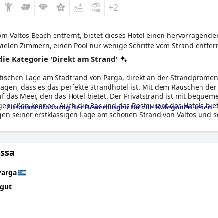
+2
om Valtos Beach entfernt, bietet dieses Hotel einen hervorragend
ielen Zimmern, einen Pool nur wenige Schritte vom Strand entfern
e Kategorie 'Direkt am Strand'
tischen Lage am Stadtrand von Parga, direkt an der Strandpromen
agen, dass es das perfekte Strandhotel ist. Mit dem Rauschen der W
uf das Meer, den das Hotel bietet. Der Privatstrand ist mit bequem
 genießen können. Auch die Bar und das Restaurant des Hotels bi
Zusammenfassung der Bewertungen für alle Kategorien lesen
en seiner erstklassigen Lage am schönen Strand von Valtos und s
ossa
Parga
 gut