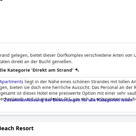
trand gelegen, bietet dieser Dorfkomplex verschiedene Arten von
täten direkt an der Bucht genießen.
e Kategorie 'Direkt am Strand'
 Apartments
liegt in der Nähe eines schönen Strandes mit tollen
en, bieten sie doch eine herrliche Aussicht. Das Personal an der Re
sgesamt ist dieses Hotel eine preiswerte Option mit einer sehr 
Griechenlands und ist ein idealer Ort, um sich zu entspannen und d
Zusammenfassung der Bewertungen für alle Kategorien lesen
Beach Resort