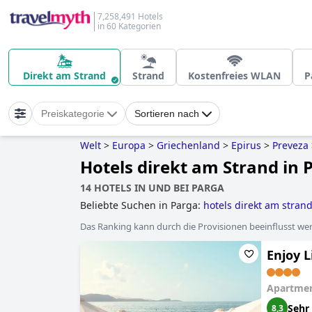
7,258,491 Hotels
in 60 Kategorien
Direkt am Strand
Strand
Kostenfreies WLAN
P
Preiskategorie
Sortieren nach
Welt
>
Europa
>
Griechenland
>
Epirus
>
Preveza
Hotels direkt am Strand in 
14 HOTELS IN UND BEI PARGA
Beliebte Suchen in Parga:
hotels direkt am stran
Das Ranking kann durch die Provisionen beeinflusst werd
Enjoy 
Apartmen
Sehr
8,3