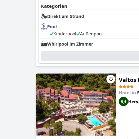
Kategorien
Direkt am Strand
Pool
Kinderpool
Außenpool
Whirlpool im Zimmer
Valtos
Hotel in
Herv
9,4