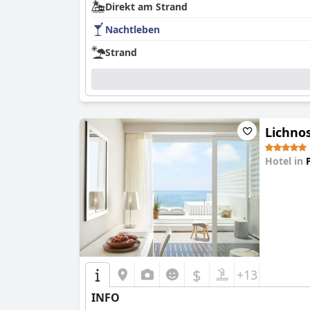
Direkt am Strand
Nachtleben
Strand
Lichno
Hotel in
0.0
$
+13
INFO