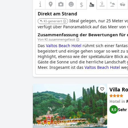
$
Direkt am Strand
Ideal gelegen, nur 25 Meter v
KI-generiert
verfügt über Panoramablick auf das Meer von v
Zusammenfassung der Bewertungen für di
Von KI zusammengefasst
Das
Valtos Beach Hotel
rühmt sich einer fantas
begeistert und einige gehen sogar so weit zu s
Highlight, ebenso wie der spektakuläre Blick a
Gäste die Sonne und die herrliche Landschaft
Meer. Insgesamt ist das
Valtos Beach Hotel
weg
Villa R
Hotel in
Sehr
8,0