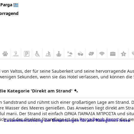
n
Parga
orragend
d von Valtos, der für seine Sauberkeit und seine hervorragende A
r wenigen Sekunden, wenn sie das Hotel verlassen, und können di
e Kategorie 'Direkt am Strand'
n Sandstrand und rühmt sich einer großartigen Lage am Strand. Da
lare Wasser des Meeres genießen. Das Anwesen liegt direkt am Str
lul marii. Der Strand ist einfach ΩΡΑΙΑ ΠΑΡΑΛΙΑ ΜΠΡΟΣΤΑ und situa
ck und der direkten Strandlage ist das
Parga Beach Resort
das per
Zusammenfassung der Bewertungen für alle Kategorien lesen