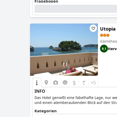
Fragebogen
Antworten zuletzt aktualisiert von Parga Beach Resort
Was liegt zwischen Hotel und Strand?
Gar nichts. Der Strand ist direkt vom Hotel aus zug
Wie heißt der Strand?
Chrisogiali
Utopia
Wie ist die Beschaffenheit des Strandes?
Sand
Gästehau
Herv
9,1
$
+5
INFO
Das Hotel genießt eine fabelhafte Lage, nur w
und einen atemberaubenden Blick auf den Str
Kategorien