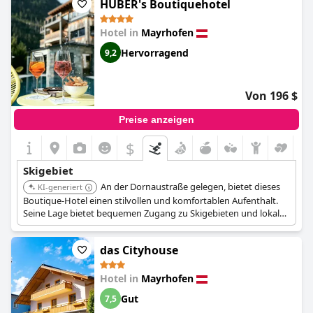
HUBER's Boutiquehotel
Hotel in
Mayrhofen
Hervorragend
9,2
Von 196 $
Preise anzeigen
$
Skigebiet
An der Dornaustraße gelegen, bietet dieses
KI-generiert
Boutique-Hotel einen stilvollen und komfortablen Aufenthalt.
Seine Lage bietet bequemen Zugang zu Skigebieten und lokalen
Attraktionen.
das Cityhouse
Hotel in
Mayrhofen
Gut
7,5