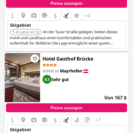
Preise anzeigen
$
+4
Skigebiet
An der Tuxer Straße gelegen, bieten dieses
KI-generiert
Hotel und Landhaus einen komfortablen und praktischen
Aufenthalt für Skifahrer. Die Lage ermöglicht einen guten
Zugang zu den Pisten und lokalen Attraktionen.
Hotel Gasthof Brücke
Hotel in
Mayrhofen
Sehr gut
8,5
Von 167 $
Preise anzeigen
$
+7
Skigebiet