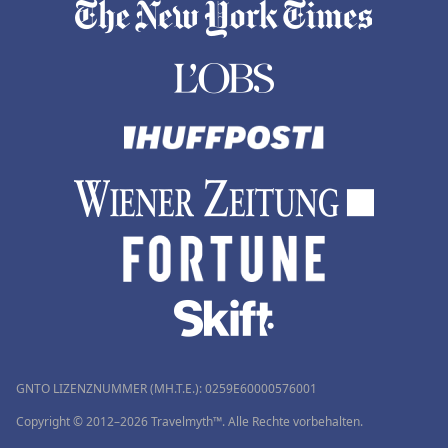
GNTO LIZENZNUMMER (MH.T.E.): 0259Ε60000576001
Copyright © 2012–2026 Travelmyth™. Alle Rechte vorbehalten.