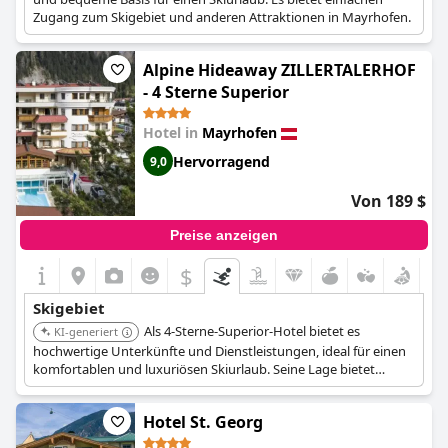
Zugang zum Skigebiet und anderen Attraktionen in Mayrhofen.
Alpine Hideaway ZILLERTALERHOF
- 4 Sterne Superior
Hotel in
Mayrhofen
Hervorragend
9,0
Von 189 $
Preise anzeigen
$
Skigebiet
Als 4-Sterne-Superior-Hotel bietet es
KI-generiert
hochwertige Unterkünfte und Dienstleistungen, ideal für einen
komfortablen und luxuriösen Skiurlaub. Seine Lage bietet
bequemen Zugang zu den Skipisten und anderen
Winteraktivitäten.
Hotel St. Georg