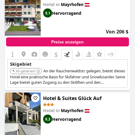
Hotel in
Mayrhofen
Hervorragend
9,1
Von 206 $
Preise anzeigen
$
+9
Skigebiet
An der Rauchenwaldstr. gelegen, bietet dieses
KI-generiert
Hotel eine praktische Basis für Skifahrer und Snowboarder. Seine
Lage bietet guten Zugang zu den Skiliften und den
umliegenden Gebieten.
Hotel & Suites Glück Auf
Hotel in
Mayrhofen
Hervorragend
9,3