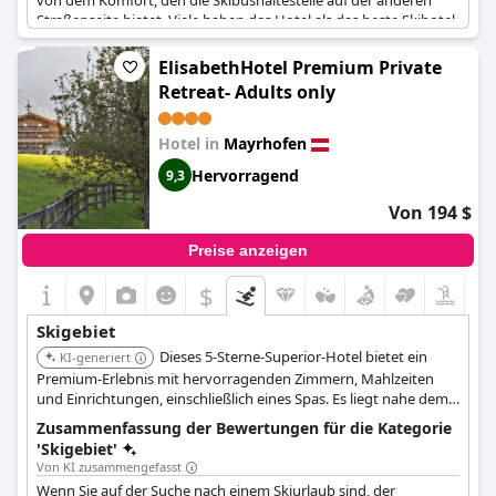
von dem Komfort, den die Skibushaltestelle auf der anderen
Straßenseite bietet. Viele haben das Hotel als das beste Skihotel
gelobt, in dem sie je übernachtet haben, mit seinem gut
ausgestatteten Skiraum mit individuellen Schließfächern.
ElisabethHotel Premium Private
Obwohl in einigen Bewertungen erwähnt wird, dass die Lage
Retreat- Adults only
zum Skifahren nicht ideal ist, wird dies durch den
hervorragenden Service und die Zimmer des Hotels mehr als
wettgemacht. Außerdem sind die Gäste begeistert von den
Hotel in
Mayrhofen
zahlreichen Aktivitäten, die vor Ort angeboten werden, darunter
Hervorragend
9,3
Skifahren und Wandern. Das Hotel bietet auch einen
traumhaften Wellnessurlaub. Der nächste Skilift ist in 10
Von 194 $
Minuten zu Fuß zu erreichen oder man kann den kostenlosen
Bus nehmen. Insgesamt ist das
Hotel Neue Post (Hotel Neue
Preise anzeigen
Post - 4 Sterne Superior)
eine ausgezeichnete Wahl für einen
Skiurlaub.
$
Skigebiet
Dieses 5-Sterne-Superior-Hotel bietet ein
KI-generiert
Premium-Erlebnis mit hervorragenden Zimmern, Mahlzeiten
und Einrichtungen, einschließlich eines Spas. Es liegt nahe dem
Zentrum und 5 Minuten von der Penkenbahn entfernt. Die
Zusammenfassung der Bewertungen für die Kategorie
Skibushaltestelle befindet sich ebenfalls günstig direkt vor dem
'Skigebiet'
Hotel.
Von KI zusammengefasst
Wenn Sie auf der Suche nach einem Skiurlaub sind, der