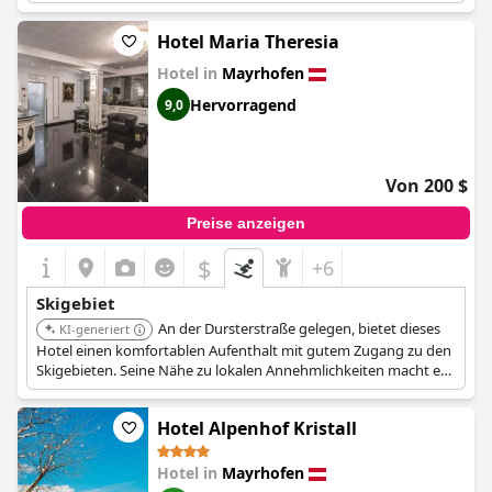
Zugang zu den Skiliften und anderen Attraktionen.
Hotel Maria Theresia
Hotel in
Mayrhofen
Hervorragend
9,0
Von 200 $
Preise anzeigen
$
+6
Skigebiet
An der Dursterstraße gelegen, bietet dieses
KI-generiert
Hotel einen komfortablen Aufenthalt mit gutem Zugang zu den
Skigebieten. Seine Nähe zu lokalen Annehmlichkeiten macht es
zu einer bequemen Wahl für Skifahrer.
Hotel Alpenhof Kristall
Hotel in
Mayrhofen