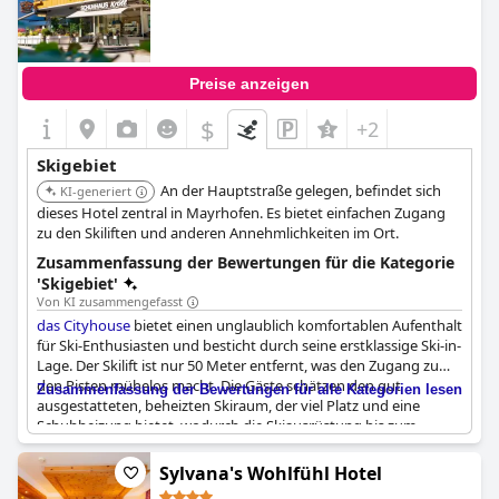
Preise anzeigen
$
+2
Skigebiet
An der Hauptstraße gelegen, befindet sich
KI-generiert
dieses Hotel zentral in Mayrhofen. Es bietet einfachen Zugang
zu den Skiliften und anderen Annehmlichkeiten im Ort.
Zusammenfassung der Bewertungen für die Kategorie
'Skigebiet'
Von KI zusammengefasst
das Cityhouse
bietet einen unglaublich komfortablen Aufenthalt
für Ski-Enthusiasten und besticht durch seine erstklassige Ski-in-
Lage. Der Skilift ist nur 50 Meter entfernt, was den Zugang zu
den Pisten mühelos macht. Die Gäste schätzen den gut
Zusammenfassung der Bewertungen für alle Kategorien lesen
ausgestatteten, beheizten Skiraum, der viel Platz und eine
Schuhheizung bietet, wodurch die Skiausrüstung bis zum
Morgen immer trocken und warm ist. Die Unterkunft ist auch
strategisch günstig in der Nähe einer Skibushaltestelle gelegen,
Sylvana's Wohlfühl Hotel
was die Erreichbarkeit für Skifahrer weiter verbessert.