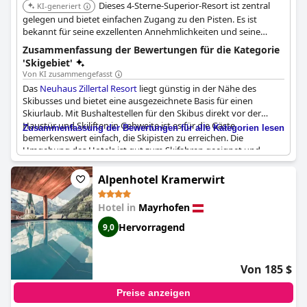
Dieses 4-Sterne-Superior-Resort ist zentral
Feedback ZillergrundRock als eine solide Wahl für einen
KI-generiert
Winterurlaub.
gelegen und bietet einfachen Zugang zu den Pisten. Es ist
bekannt für seine exzellenten Annehmlichkeiten und seine
günstige Lage für den Zugang zu Wintersportaktivitäten.
Zusammenfassung der Bewertungen für die Kategorie
'Skigebiet'
Von KI zusammengefasst
Das
Neuhaus Zillertal Resort
liegt günstig in der Nähe des
Skibusses und bietet eine ausgezeichnete Basis für einen
Skiurlaub. Mit Bushaltestellen für den Skibus direkt vor der
Haustür und Skiliften in Gehweite ist es für die Gäste
Zusammenfassung der Bewertungen für alle Kategorien lesen
bemerkenswert einfach, die Skipisten zu erreichen. Die
Umgebung des Hotels ist gut zum Skifahren geeignet und
macht es zu einer guten Wahl für Wintersportler. Zusätzlich zu
seiner erstklassigen Lage zum Skifahren ist die Gegend auch
Alpenhotel Kramerwirt
wunderschön zum Bergwandern und bietet eine perfekte
Kulisse für Outdoor-Abenteuer das ganze Jahr über. Der
Hotel in
Mayrhofen
aufmerksame Service des Personals trägt zu dem angenehmen
Erlebnis bei und schafft eine schöne Wellnessoase für die Gäste,
Hervorragend
9,0
um nach einem Tag auf der Piste zu entspannen.
Von 185 $
Preise anzeigen