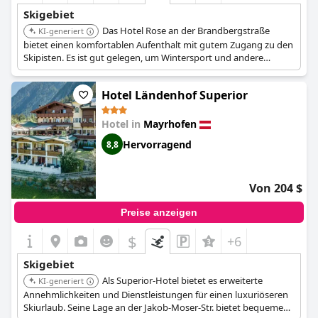
Skigebiet
Das Hotel Rose an der Brandbergstraße
KI-generiert
bietet einen komfortablen Aufenthalt mit gutem Zugang zu den
Skipisten. Es ist gut gelegen, um Wintersport und andere
Aktivitäten in Mayrhofen zu genießen.
Hotel Ländenhof Superior
Hotel in
Mayrhofen
Hervorragend
8,8
Von 204 $
Preise anzeigen
$
+6
Skigebiet
Als Superior-Hotel bietet es erweiterte
KI-generiert
Annehmlichkeiten und Dienstleistungen für einen luxuriöseren
Skiurlaub. Seine Lage an der Jakob-Moser-Str. bietet bequemen