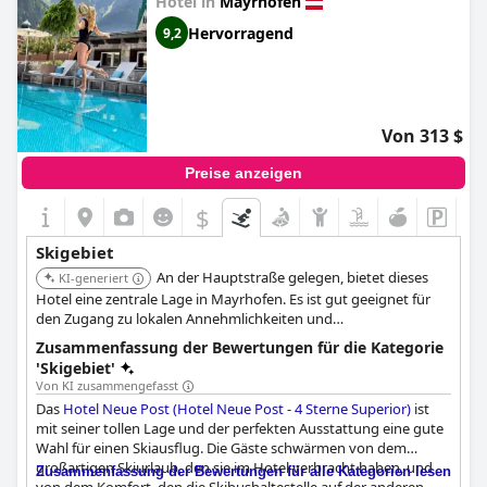
Hotel in
Mayrhofen
Hervorragend
9,2
Von 313 $
Preise anzeigen
$
Skigebiet
An der Hauptstraße gelegen, bietet dieses
KI-generiert
Hotel eine zentrale Lage in Mayrhofen. Es ist gut geeignet für
den Zugang zu lokalen Annehmlichkeiten und
Verkehrsverbindungen zu den Skigebieten.
Zusammenfassung der Bewertungen für die Kategorie
'Skigebiet'
Von KI zusammengefasst
Das
Hotel Neue Post (Hotel Neue Post - 4 Sterne Superior)
ist
mit seiner tollen Lage und der perfekten Ausstattung eine gute
Wahl für einen Skiausflug. Die Gäste schwärmen von dem
großartigen Skiurlaub, den sie im Hotel verbracht haben, und
Zusammenfassung der Bewertungen für alle Kategorien lesen