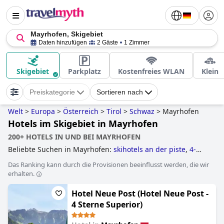
Mayrhofen, Skigebiet
Daten hinzufügen
2 Gäste
1 Zimmer
Skigebiet
Parkplatz
Kostenfreies WLAN
Klein
Preiskategorie
Sortieren nach
Welt
>
Europa
>
Österreich
>
Tirol
>
Schwaz
>
Mayrhofen
Hotels im Skigebiet in Mayrhofen
200+ HOTELS IN UND BEI MAYRHOFEN
Beliebte Suchen in Mayrhofen:
skihotels an der piste
,
4-
sterne-hotels
and
hotels mit pool
.
Das Ranking kann durch die Provisionen beeinflusst werden, die wir
erhalten.
Hotel Neue Post (Hotel Neue Post -
4 Sterne Superior)