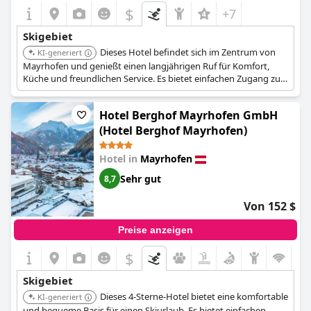
$
+7
Skigebiet
Dieses Hotel befindet sich im Zentrum von
KI-generiert
Mayrhofen und genießt einen langjährigen Ruf für Komfort,
Küche und freundlichen Service. Es bietet einfachen Zugang zu
den Skiliften und anderen Annehmlichkeiten in der Stadt.
Hotel Berghof Mayrhofen GmbH
(Hotel Berghof Mayrhofen)
Hotel in
Mayrhofen
Sehr gut
8,7
Von 152 $
Preise anzeigen
$
Skigebiet
Dieses 4-Sterne-Hotel bietet eine komfortable
KI-generiert
und bequeme Basis für einen Skiurlaub. Es bietet einfachen