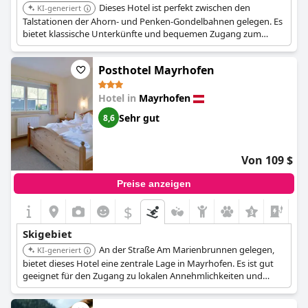
Dieses Hotel ist perfekt zwischen den
KI-generiert
Talstationen der Ahorn- und Penken-Gondelbahnen gelegen. Es
bietet klassische Unterkünfte und bequemen Zugang zum
besten Après-Ski-Lokal der Stadt.
Posthotel Mayrhofen
Hotel in
Mayrhofen
Sehr gut
8,6
Von 109 $
Preise anzeigen
$
+2
Skigebiet
An der Straße Am Marienbrunnen gelegen,
KI-generiert
bietet dieses Hotel eine zentrale Lage in Mayrhofen. Es ist gut
geeignet für den Zugang zu lokalen Annehmlichkeiten und
Verkehrsanbindungen zu den Skigebieten.