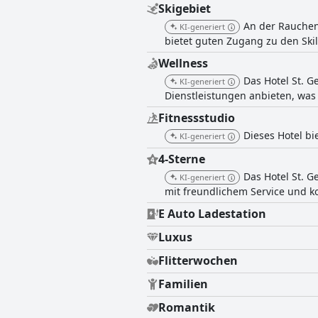
Skigebiet
An der Rauchenw
KI-generiert
bietet guten Zugang zu den Ski
Wellness
Das Hotel St. G
KI-generiert
Dienstleistungen anbieten, wa
Fitnessstudio
Dieses Hotel bi
KI-generiert
4-Sterne
Das Hotel St. 
KI-generiert
mit freundlichem Service und k
E Auto Ladestation
Luxus
Flitterwochen
Familien
Romantik