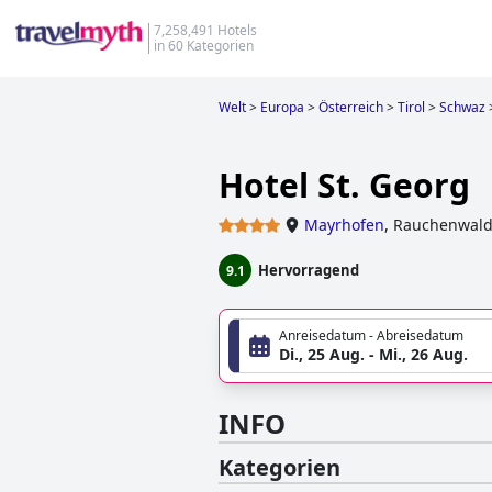
7,258,491 Hotels
in 60 Kategorien
Welt
>
Europa
>
Österreich
>
Tirol
>
Schwaz
Hotel St. Georg
Mayrhofen
,
Rauchenwalds
Hervorragend
9.1
Anreisedatum - Abreisedatum
Di., 25 Aug. - Mi., 26 Aug.
INFO
Kategorien