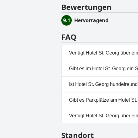
Bewertungen
9.1
Hervorragend
FAQ
Verfügt Hotel St. Georg über ei
Ja, Hotel St. Georg hat Pools
Gibt es im Hotel St. Georg ein 
Ja, es gibt ein Spa im Hotel St.
Ist Hotel St. Georg hundefreund
Nein, Hotel St. Georg erlaubt
Gibt es Parkplätze am Hotel St
Ja, Parkmöglichkeiten sind im
Verfügt Hotel St. Georg über e
Ja, Hotel St. Georg hat einen 
Standort