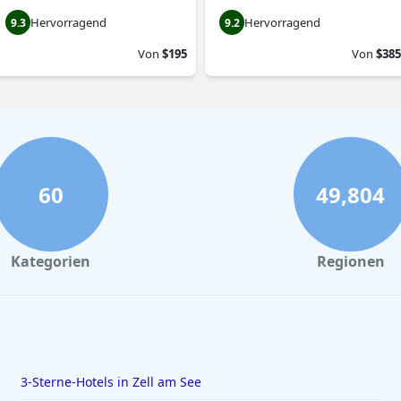
Hervorragend
Hervorragend
9.3
9.2
Von
$195
Von
$385
60
49,804
Kategorien
Regionen
3-Sterne-Hotels in Zell am See