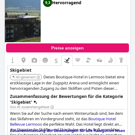
Hervorragend
9,3
Preise anzeigen
$
Skigebiet
Dieses Boutique-Hotel in Lermoos bietet eine
KI-generiert
erstklassige Lage in der Zugspitz Arena und ermöglicht einen
hervorragenden Zugang zu den Skiliften und Pisten dieser
beliebten familienfreundlichen Skiregion.
Zusammenfassung der Bewertungen für die Kategorie
'Skigebiet'
Von KI zusammengefasst
Wenn Sie auf der Suche nach einem Winterurlaub sind, bei dem
das Skifahren im Vordergrund steht, ist das
Boutique Hotel
Bellevue Lermoos
die perfekte Wahl. Das Hotel liegt direkt an
der Skipiste, die Skilifte und Skischulen sind zu Fuß erreichbar.
Zusammenfassung der Bewertungen für alle Kategorien lesen