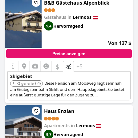
Bierstube sowie einen beheizten Ski-Keller. Darüber hinaus ist
B&B Gästehaus Alpenblick
die Lage ruhig und dennoch in der Nähe von guten
Restaurants, um verschiedenen Bedürfnissen gerecht zu
Gästehaus in
Lermoos
werden. Die wunderschöne Umgebung und die gut
präparierten Pisten sorgen für ein herrliches Skierlebnis. Obwohl
Hervorragend
9,4
es sich hauptsächlich um ein Wintersport-Hotel handelt, wird es
auch von Besuchern in den Sommermonaten für
Motorradtouren und Wanderungen geschätzt. Mit einem tollen
Von 137 $
und reichhaltigen Frühstücksbuffet sorgt die
Pension Garni
Hochmoos
dafür, dass alle Gäste gut für ihre Tagesaktivitäten
Preise anzeigen
gerüstet sind.
$
+5
Skigebiet
Diese Pension am Moosweg liegt sehr nah
KI-generiert
am Grubigsteinbahn Skilift und dem Hauptskigebiet. Sie bietet
eine äußerst günstige Lage für den Zugang zu
Wintersportarten.
Haus Enzian
Apartments in
Lermoos
Hervorragend
9,7