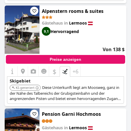
Wintersportanlagen.
Alpenstern rooms & suites
Gästehaus in
Lermoos
Hervorragend
9,1
Von 138 $
Preise anzeigen
$
+6
Skigebiet
Diese Unterkunft liegt am Moosweg, ganz in
KI-generiert
der Nähe des Talbereichs der Grubigsteinbahn und der
angrenzenden Pisten und bietet einen hervorragenden Zugang
für Skifahrer.
Pension Garni Hochmoos
Gästehaus in
Lermoos