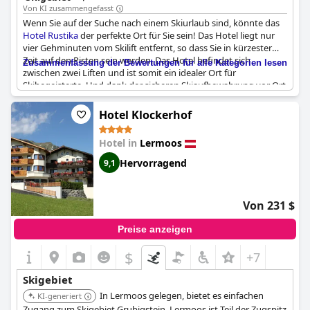
Von KI zusammengefasst
Wenn Sie auf der Suche nach einem Skiurlaub sind, könnte das
Hotel Rustika
der perfekte Ort für Sie sein! Das Hotel liegt nur
vier Gehminuten vom Skilift entfernt, so dass Sie in kürzester
Zeit auf den Pisten sein werden. Das Hotel befindet sich
Zusammenfassung der Bewertungen für alle Kategorien lesen
zwischen zwei Liften und ist somit ein idealer Ort für
Skibegeisterte. Und dank der sicheren Skiaufbewahrung vor Ort
müssen Sie sich keine Sorgen um Ihre Ausrüstung machen. Die
Lage des Hotels am Fuße des Zugspitzgebirges bietet eine
Hotel Klockerhof
atemberaubende Aussicht und einen einfachen Zugang zu den
Pisten. Einige Gäste erwähnten sogar, dass sie bereits einen
Hotel in
Lermoos
Winterurlaub hier planen. Alles in allem bietet das Hotel eine
großartige Lage, um auf die Piste zu gehen und das
Hervorragend
9,1
Winterwunderland zu genießen.
Von 231 $
Preise anzeigen
$
+7
Skigebiet
In Lermoos gelegen, bietet es einfachen
KI-generiert
Zugang zum Skigebiet Grubigstein. Lermoos ist Teil der Zugspitz