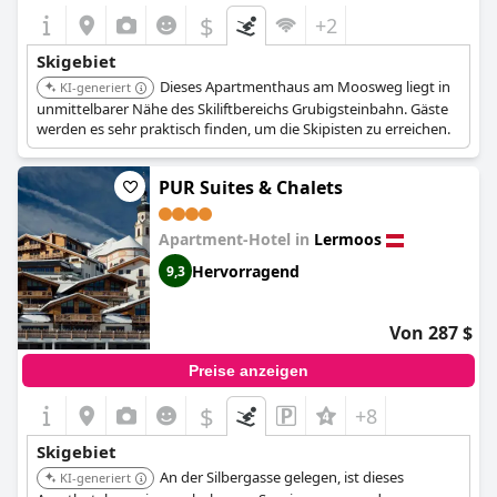
$
+2
Skigebiet
Dieses Apartmenthaus am Moosweg liegt in
KI-generiert
unmittelbarer Nähe des Skiliftbereichs Grubigsteinbahn. Gäste
werden es sehr praktisch finden, um die Skipisten zu erreichen.
PUR Suites & Chalets
Apartment-Hotel in
Lermoos
Hervorragend
9,3
Von 287 $
Preise anzeigen
$
+8
Skigebiet
An der Silbergasse gelegen, ist dieses
KI-generiert