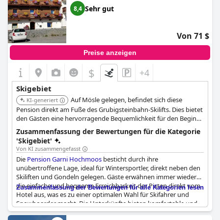
Sehr gut
8,4
Von 71 $
Preise anzeigen
$
+4
Skigebiet
Auf Mösle gelegen, befindet sich diese
KI-generiert
Pension direkt am Fuße des Grubigsteinbahn-Skilifts. Dies bietet
den Gästen eine hervorragende Bequemlichkeit für den Beginn
ihres Skitages.
Zusammenfassung der Bewertungen für die Kategorie
'Skigebiet'
Von KI zusammengefasst
Die
Pension Garni Hochmoos
besticht durch ihre
unübertroffene Lage, ideal für Wintersportler, direkt neben den
Skiliften und Gondeln gelegen. Gäste erwähnen immer wieder
die einfache und bequeme Erreichbarkeit der Pisten direkt vom
Zusammenfassung der Bewertungen für alle Kategorien lesen
Hotel aus, was es zu einer optimalen Wahl für Skifahrer und
Snowboarder macht. Die Unterkünfte bieten komfortable und
saubere Zimmer, ergänzt durch eine gemütliche und rustikale