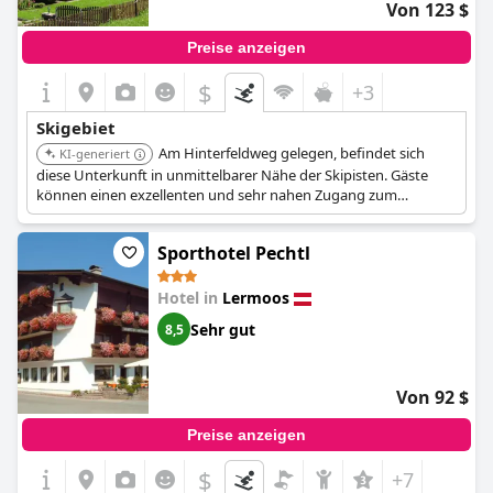
Von 123 $
Preise anzeigen
$
+3
Skigebiet
Am Hinterfeldweg gelegen, befindet sich
KI-generiert
diese Unterkunft in unmittelbarer Nähe der Skipisten. Gäste
können einen exzellenten und sehr nahen Zugang zum
Skifahren und Wintersport erwarten.
Sporthotel Pechtl
Hotel in
Lermoos
Sehr gut
8,5
Von 92 $
Preise anzeigen
$
+7