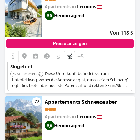
Apartments in
Lermoos
Hervorragend
9,5
Von 118 $
Preise anzeigen
$
+5
Skigebiet
Diese Unterkunft befindet sich am
KI-generiert
Hinterfeldweg, wobei die Adresse angibt, dass sie 'am Schihang'
liegt. Dies bietet das höchste Potenzial für direkten Ski-in/Ski-
out-Zugang zu den Pisten des Skigebiets Lermoos.
Appartements Schneezauber
Apartments in
Lermoos
Hervorragend
9,6