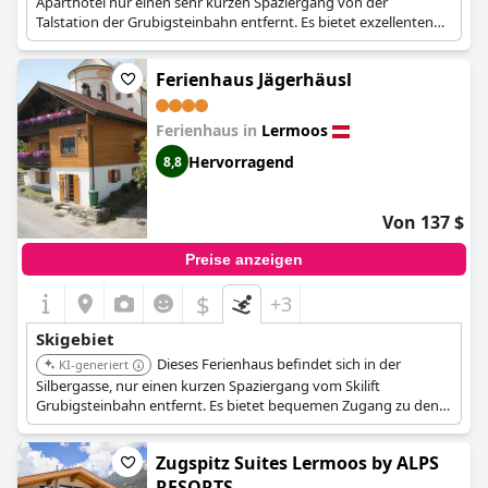
Aparthotel nur einen sehr kurzen Spaziergang von der
Talstation der Grubigsteinbahn entfernt. Es bietet exzellenten
Zugang zum Skigebiet Lermoos.
Ferienhaus Jägerhäusl
Ferienhaus in
Lermoos
Hervorragend
8,8
Von 137 $
Preise anzeigen
$
+3
Skigebiet
Dieses Ferienhaus befindet sich in der
KI-generiert
Silbergasse, nur einen kurzen Spaziergang vom Skilift
Grubigsteinbahn entfernt. Es bietet bequemen Zugang zu den
Skipisten und Winteraktivitäten.
Zugspitz Suites Lermoos by ALPS
RESORTS