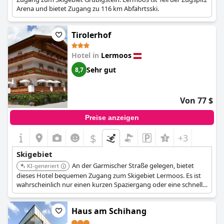
Arena und bietet Zugang zu 116 km Abfahrtsski.
Tirolerhof
Hotel in
Lermoos
Sehr gut
8,7
Von 77 $
Preise anzeigen
$
+3
Skigebiet
An der Garmischer Straße gelegen, bietet
KI-generiert
dieses Hotel bequemen Zugang zum Skigebiet Lermoos. Es ist
wahrscheinlich nur einen kurzen Spaziergang oder eine schnelle
Skibusfahrt von den Liften entfernt.
Haus am Schihang