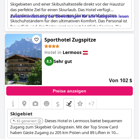
Skigebieten und einer Skibushaltestelle direkt vor der Haustür
das perfekte Ziel für einen Skiurlaub. Das Hotel verfügt
außerdem über einen geräumigen Skiraum mit beheizten
Zusammenfassung der Bewertungen für alle Kategorien lesen
Skischuhständern für den ultimativen Komfort. Das Personal ist
freundlich und das Restaurant serviert köstliche Speisen. Die
Eltern können sich im ausgezeichneten Wellnessbereich
entspannen, während die Kinder im Spielzimmer spielen.
Sporthotel Zugspitze
Obwohl einige Gäste Probleme mit der Warmwasserversorgung
hatten, schätzten sie dennoch die ideale Lage des Hotels für
Hotel in
Lermoos
einen Kurztrip in die Berge. Das Hotel verfügt auch über einen
fantastischen Panoramaschwimmbad in der Nähe, was es zu
Sehr gut
8,5
einer idealen Wahl für Familien macht, die mit Kindern reisen.
Insgesamt bietet das
Hotel Lärchenhof
einen unvergesslichen
Skiurlaub, der keine Wünsche offen lässt.
Von 102 $
Preise anzeigen
$
+7
Skigebiet
Dieses Hotel in Lermoos bietet bequemen
KI-generiert
Zugang zum Skigebiet Grubigstein. Mit der Top Snow Card
haben Gäste Zugang zu 205 km Pisten und 89 Liften in 10
Skigebieten, darunter Garmisch-Partenkirchen und Ehrwald.