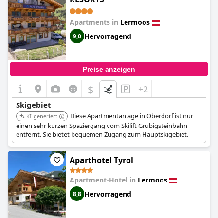
Apartments in
Lermoos
Hervorragend
9,0
Preise anzeigen
$
+2
Skigebiet
Diese Apartmentanlage in Oberdorf ist nur
KI-generiert
einen sehr kurzen Spaziergang vom Skilift Grubigsteinbahn
entfernt. Sie bietet bequemen Zugang zum Hauptskigebiet.
Aparthotel Tyrol
Apartment-Hotel in
Lermoos
Hervorragend
8,8