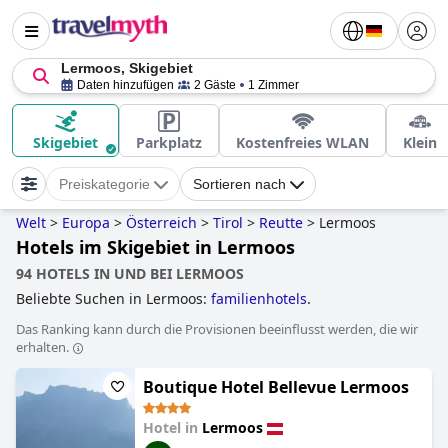
Lermoos, Skigebiet
Daten hinzufügen
2 Gäste
1 Zimmer
Skigebiet
Parkplatz
Kostenfreies WLAN
Klein
Preiskategorie
Sortieren nach
Welt
>
Europa
>
Österreich
>
Tirol
>
Reutte
>
Lermoos
Hotels im Skigebiet in Lermoos
94 HOTELS IN UND BEI LERMOOS
Beliebte Suchen in Lermoos:
familienhotels
.
Das Ranking kann durch die Provisionen beeinflusst werden, die wir
erhalten.
Boutique Hotel Bellevue Lermoos
Hotel in
Lermoos