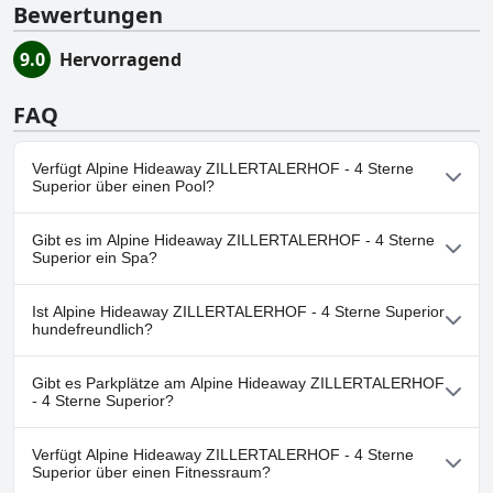
Bewertungen
9.0
Hervorragend
FAQ
Verfügt Alpine Hideaway ZILLERTALERHOF - 4 Sterne
Superior über einen Pool?
Ja, Alpine Hideaway ZILLERTALERHOF - 4 Sterne Superior hat
Gibt es im Alpine Hideaway ZILLERTALERHOF - 4 Sterne
Pools, die zu einer oder mehreren der folgenden Kategorien
Superior ein Spa?
gehören: Beheizter Pool, Hallenbad, Außenpool.Weitere
Informationen finden Sie in den Antworten auf den Fragebogen
Ja, es gibt ein Spa im Alpine Hideaway ZILLERTALERHOF - 4
Pool
.
Ist Alpine Hideaway ZILLERTALERHOF - 4 Sterne Superior
Sterne Superior.
hundefreundlich?
Nein, Alpine Hideaway ZILLERTALERHOF - 4 Sterne Superior
Gibt es Parkplätze am Alpine Hideaway ZILLERTALERHOF
erlaubt keine Hunde.
- 4 Sterne Superior?
Ja, Parkmöglichkeiten sind im Alpine Hideaway ZILLERTALERHOF
Verfügt Alpine Hideaway ZILLERTALERHOF - 4 Sterne
- 4 Sterne Superior vorhanden.
Superior über einen Fitnessraum?