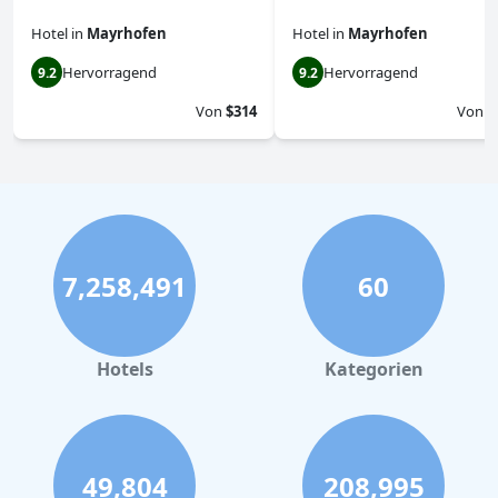
Hotel
in
Mayrhofen
Hotel
in
Mayrhofen
Hervorragend
Hervorragend
9.2
9.2
Von
$314
Von
$
7,258,491
60
Hotels
Kategorien
49,804
208,995