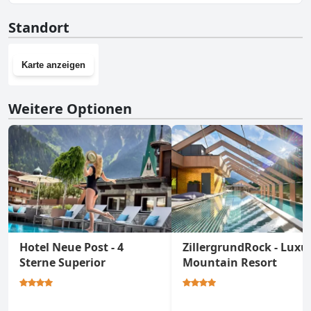
Ja, Alpine Hideaway ZILLERTALERHOF - 4 Sterne Superior hat
Standort
einen Fitnessraum.
Karte anzeigen
Weitere Optionen
Hotel Neue Post - 4
ZillergrundRock - Luxu
Sterne Superior
Mountain Resort