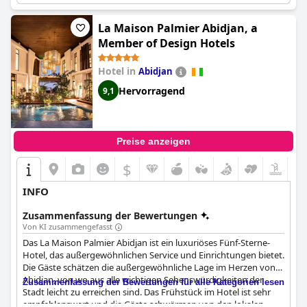
außergewöhnlichen Service mit qualifiziertem und freundlichem
Personal. Insgesamt ist das
Pullman Abidjan
eine gute Wahl für
diejenigen, die ein günstig gelegenes Hotel mit vielen
La Maison Palmier Abidjan, a
Annehmlichkeiten suchen.
Member of Design Hotels
Hotel in
Abidjan
Hervorragend
9,1
Preise anzeigen
$
INFO
Zusammenfassung der Bewertungen
Von KI zusammengefasst
Das La Maison Palmier Abidjan ist ein luxuriöses Fünf-Sterne-
Hotel, das außergewöhnlichen Service und Einrichtungen bietet.
Die Gäste schätzen die außergewöhnliche Lage im Herzen von
Abidjan, von wo aus alle wichtigen Sehenswürdigkeiten der
Zusammenfassung der Bewertungen für alle Kategorien lesen
Stadt leicht zu erreichen sind. Das Frühstück im Hotel ist sehr
empfehlenswert und die Gäste schwärmen von den lokalen