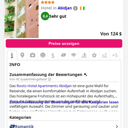
unvergesslichen Aufenthalt für Reisende.
Hotel in
Abidjan
Sehr gut
8,4
Von 124 $
Preise anzeigen
$
+5
INFO
Zusammenfassung der Bewertungen
Von KI zusammengefasst
Das
Roots Hotel Apartments Abidjan
ist eine gute Wahl für
Reisende, die einen komfortablen Aufenthalt in Abidjan suchen.
Das hoteleigene Frühstück ist ein Höhepunkt des Aufenthalts,
denn die Gäste schwärmen von der reichhaltigen und
Zusammenfassung der Bewertungen für alle Kategorien lesen
vielfältigen Auswahl. Die Zimmer sind geräumig und sauber und
bieten eine großartige Umgebung zum Entspannen, auch wenn
es gelegentlich Probleme mit der Sauberkeit und technische
Kategorien
Probleme gab. Die meisten Bewertungen loben jedoch die
Romantik
komfortablen und gut gepflegten Zimmer. Das Personal und