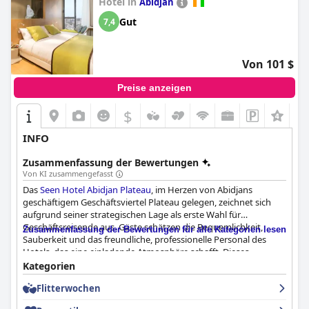
Hotel in
Abidjan
Gut
7,4
Von 101 $
Preise anzeigen
$
+1
INFO
Zusammenfassung der Bewertungen
Von KI zusammengefasst
Das
Seen Hotel Abidjan Plateau
, im Herzen von Abidjans
geschäftigem Geschäftsviertel Plateau gelegen, zeichnet sich
aufgrund seiner strategischen Lage als erste Wahl für
Geschäftsreisende aus. Gäste schätzen die Bequemlichkeit,
Zusammenfassung der Bewertungen für alle Kategorien lesen
Sauberkeit und das freundliche, professionelle Personal des
Hotels, das eine einladende Atmosphäre schafft. Dieses
moderne Haus ist gut gepflegt und bietet einfachen Zugang zu
Kategorien
Geschäftsterminen, Annehmlichkeiten im Stadtzentrum und
Flitterwochen
wichtigen Dienstleistungen wie Geldautomaten und
Supermärkten, was es ideal für arbeitsbedingte Besuche macht.