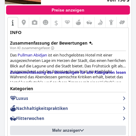
Preise anzeigen
$
INFO
Zusammenfassung der Bewertungen
Von KI zusammengefasst
Das
Pullman Abidjan
ist ein hochgelobtes Hotel mit einer
ausgezeichneten Lage im Herzen der Stadt, das einen herrlichen
Blick auf die Lagune und die Stadt bietet. Das Frühstück gilt als
ausgezeichnet und der Sonntagsbrunch ist ein Highlight.
Zusammenfassung der Bewertungen für alle Kategorien lesen
Während das Abendessen gemischte Kritiken erhält, bietet das
Hotel komfortable und saubere Zimmer mit einer Vielzahl von
Optionen. Das Hotel legt großen Wert auf Sauberkeit und
Kategorien
Hygiene und verfügt über gute Sicherheitsvorkehrungen, um
Luxus
Covid-19 zu schützen. Das Personal ist freundlich und bietet
einen tadellosen Kundenservice, obwohl einige Gäste Probleme
Nachhaltigkeitspraktiken
mit unprofessionellen Managern oder unzureichendem
Personal hatten. Die Betten sind prächtig und bequem und
Flitterwochen
sorgen für eine ausgezeichnete Nachtruhe. Auch wenn einige
Gäste anmerkten, dass das Hotel vielleicht nicht den Standards
Mehr anzeigen
eines 5-Sterne-Hotels entspricht, bietet es doch einen