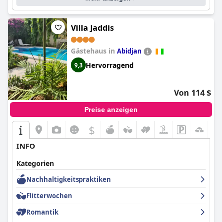
Villa Jaddis
Gästehaus in
Abidjan
Hervorragend
9,3
Von 114 $
Preise anzeigen
$
INFO
Kategorien
Nachhaltigkeitspraktiken
Flitterwochen
Romantik