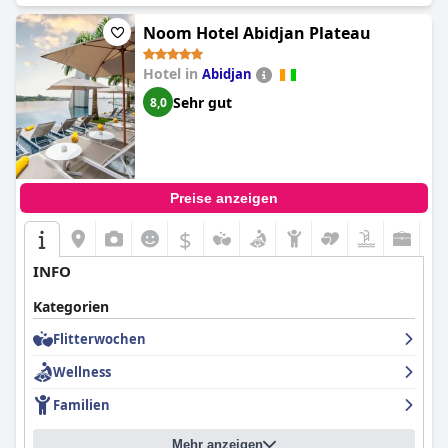
Aufenthalts. Insgesamt bietet das
BNB Hotel Spa
einen
komfortablen und angenehmen Aufenthalt für jeden Reisenden.
Noom Hotel Abidjan Plateau
Hotel in
Abidjan
Sehr gut
8,0
Preise anzeigen
$
INFO
Kategorien
Flitterwochen
Wellness
Familien
Mehr anzeigen