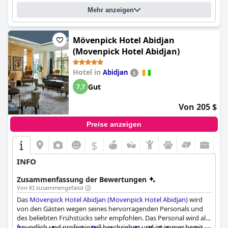
Mehr anzeigen
Mövenpick Hotel Abidjan
(Movenpick Hotel Abidjan)
Hotel in
Abidjan
Gut
7,7
Von 205 $
Preise anzeigen
$
INFO
Zusammenfassung der Bewertungen
Von KI zusammengefasst
Das
Mövenpick Hotel Abidjan (Movenpick Hotel Abidjan)
wird
von den Gästen wegen seines hervorragenden Personals und
des beliebten Frühstücks sehr empfohlen. Das Personal wird als
freundlich und professionell beschrieben und ist immer bereit,