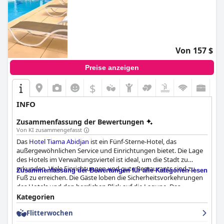
Von 157 $
Preise anzeigen
$
INFO
Zusammenfassung der Bewertungen
Von KI zusammengefasst
Das
Hotel Tiama Abidjan
ist ein Fünf-Sterne-Hotel, das
außergewöhnlichen Service und Einrichtungen bietet. Die Lage
des Hotels im Verwaltungsviertel ist ideal, um die Stadt zu
erkunden. Viele Einrichtungen und gute Restaurants sind zu
Zusammenfassung der Bewertungen für alle Kategorien lesen
Fuß zu erreichen. Die Gäste loben die Sicherheitsvorkehrungen
des Hotels und den herrlichen Blick auf die Lagune. Das
Frühstück ist frisch, köstlich und abwechslungsreich, auch wenn
Kategorien
es als etwas teuer beschrieben wird. Die Zimmer sind geräumig,
Flitterwochen
komfortabel, gut gepflegt und sehr sauber. Das Personal ist
freundlich, aufmerksam und kompetent und spricht mehrere