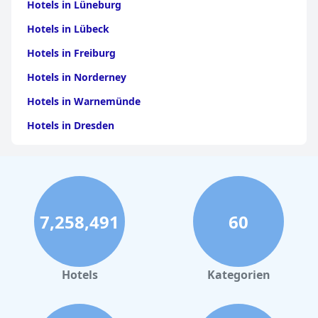
Hotels in Lüneburg
Hotels in Lübeck
Hotels in Freiburg
Hotels in Norderney
Hotels in Warnemünde
Hotels in Dresden
Hotels am Bodensee
Hotels in Stuttgart
Hotels in Leipzig
7,258,491
60
Hotels in Bamberg
Hotels in Nürnberg
Hotels in Büsum
Hotels
Kategorien
Hotels in List auf Sylt