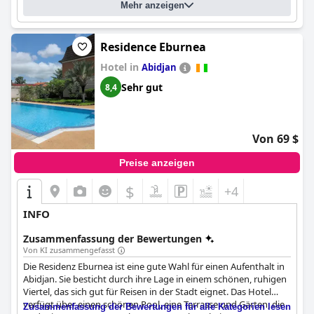
Mehr anzeigen
Residence Eburnea
Hotel in
Abidjan
Sehr gut
8,4
Von 69 $
Preise anzeigen
$
+4
INFO
Zusammenfassung der Bewertungen
Von KI zusammengefasst
Die Residenz Eburnea ist eine gute Wahl für einen Aufenthalt in
Abidjan. Sie besticht durch ihre Lage in einem schönen, ruhigen
Viertel, das sich gut für Reisen in der Stadt eignet. Das Hotel
verfügt über einen schönen Pool, eine Terrasse und Gärten, die
Zusammenfassung der Bewertungen für alle Kategorien lesen