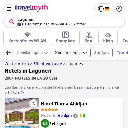
Lagunes
Daten hinzufügen
2 Gäste
1 Zimmer
Kostenfreies WLAN
Parkplatz
Pool
Klein
Er
Abidjan
Grand
Preiskategorie
Sortieren nach
Welt
>
Afrika
>
Elfenbeinküste
>
Lagunes
Hotels in Lagunen
200+ HOTELS IN LAGUNEN
Das Ranking kann durch die Provisionen beeinflusst werden, die wir
erhalten.
Hotel Tiama Abidjan
Hotel in
Abidjan
Sehr gut
8,5