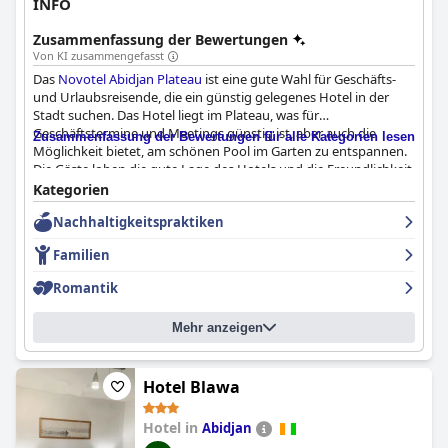
INFO
Zusammenfassung der Bewertungen
Von KI zusammengefasst
Das
Novotel Abidjan Plateau
ist eine gute Wahl für Geschäfts-
und Urlaubsreisende, die ein günstig gelegenes Hotel in der
Stadt suchen. Das Hotel liegt im Plateau, was für
Geschäftstermine und Meetings günstig ist, aber auch die
Zusammenfassung der Bewertungen für alle Kategorien lesen
Möglichkeit bietet, am schönen Pool im Garten zu entspannen.
Die Gäste loben die gute Lage des Hotels und die Freundlichkeit
des Personals. Auch das Frühstück im Hotel wird von den
Kategorien
Gästen sehr gelobt, viele nennen es "köstlich" und
Nachhaltigkeitspraktiken
"ausgezeichnet". Die Zimmer sind komfortabel und sauber, mit
guter Klimatisierung und sehr bequemen Betten. Das Personal
Familien
wird von den Gästen sehr geschätzt, viele beschreiben es als
freundlich, professionell und detailgenau. Das WLAN wurde
Romantik
zwar unterschiedlich bewertet, aber das Hotel hat Lösungen zur
Verbesserung der Situation eingeführt. Insgesamt ist das
Mehr anzeigen
Novotel Abidjan Plateau
eine gute Wahl für diejenigen, die ein
komfortables Geschäftshotel suchen.
Hotel Blawa
Hotel in
Abidjan