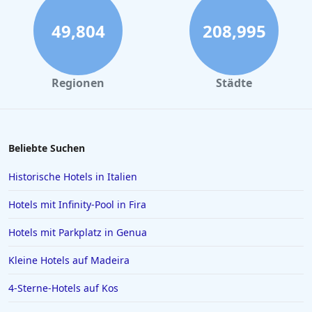
Hotels in London
Hotels in Heidelberg
49,804
208,995
Hotels in Timmendorfer Strand
Hotels im Harz
Regionen
Städte
Hotels in Flensburg
Hotels in Kassel
Hotels in Barcelona
Beliebte Suchen
Hotels in Palma de Mallorca
Historische Hotels in Italien
Hotels in Mailand
Hotels mit Infinity-Pool in Fira
Hotels auf Gran Canaria
Hotels mit Parkplatz in Genua
Hotels in Zell am See
Kleine Hotels auf Madeira
Hotels in Würzburg
Hotels in Borkum
4-Sterne-Hotels auf Kos
Hotels in Quedlinburg