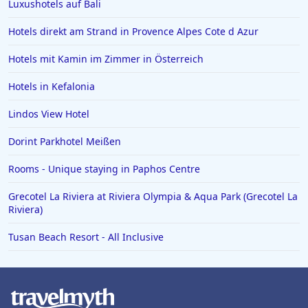
Luxushotels auf Bali
Hotels in der Sächsischen Schweiz
Hotels direkt am Strand in Provence Alpes Cote d Azur
Hotels in Speyer
Hotels mit Kamin im Zimmer in Österreich
Hotels in Bregenz
Hotels in Kefalonia
Hotels in Paguera
Hotels in Achen See
Lindos View Hotel
Hotels in Marburg Biedenkopf
Dorint Parkhotel Meißen
Hotels in Punta Cana
Rooms - Unique staying in Paphos Centre
Hotels in Burg
Grecotel La Riviera at Riviera Olympia & Aqua Park (Grecotel La
Hotels in Ischgl
Riviera)
Hotels in Cochem
Tusan Beach Resort - All Inclusive
Hotels in Karibische Inseln
Hotels in Boppard