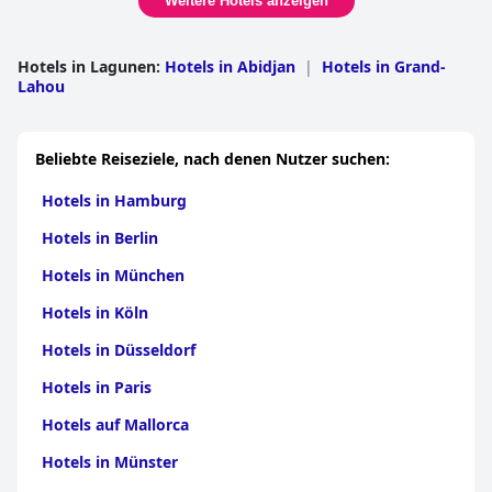
Weitere Hotels anzeigen
Bettwäsche und Matratzen schätzen. Die supergroßen Betten
werden oft hervorgehoben, obwohl einige Kritiken unbequeme
Matratzen und kleine Kissen erwähnen. Trotz dieser gemischten
Hotels in Lagunen
:
Hotels in Abidjan
|
Hotels in Grand-
Bewertungen empfindet die Mehrheit die Betten als
Lahou
zufriedenstellend.
Zusammenfassend lässt sich sagen, dass das
Hôtel Ivotel
Abidjan
mit seiner vorteilhaften Lage, Sauberkeit und dem
Beliebte Reiseziele, nach denen Nutzer suchen:
außergewöhnlichen Service des Personals überzeugt und
gleichzeitig geräumige und komfortable Zimmer bietet. Eine
Hotels in Hamburg
Verbesserung der Frühstücksvielfalt und die Behebung von
WLAN-Problemen könnten das Gästeerlebnis weiter verbessern.
Hotels in Berlin
Hotels in München
Hotels in Köln
Hotels in Düsseldorf
Hotels in Paris
Hotels auf Mallorca
Hotels in Münster