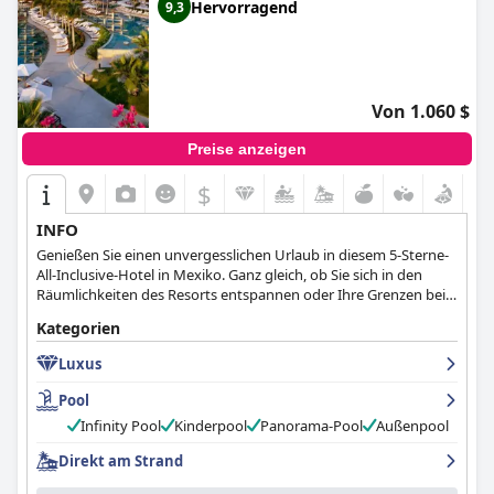
Hervorragend
9,3
Von 1.060 $
Preise anzeigen
$
INFO
Genießen Sie einen unvergesslichen Urlaub in diesem 5-Sterne-
All-Inclusive-Hotel in Mexiko. Ganz gleich, ob Sie sich in den
Räumlichkeiten des Resorts entspannen oder Ihre Grenzen bei
extremen Aktivitäten austesten möchten, das Grand Velas Los
Kategorien
Cabos wird allen Ansprüchen gerecht. Machen Sie ein vom Hotel
organisiertes Picknick, genießen Sie einen Brunch auf dem Meer,
Luxus
beobachten Sie den wunderschönen Nachthimmel oder gehen
Sie schnorcheln, nehmen Sie an einem Off-Road-Abenteuer teil,
Pool
bei dem Sie die Gegend von Baja erkunden, und erleben Sie eine
Infinity Pool
Kinderpool
Panorama-Pool
Außenpool
Vielzahl von Wasseraktivitäten.
Direkt am Strand