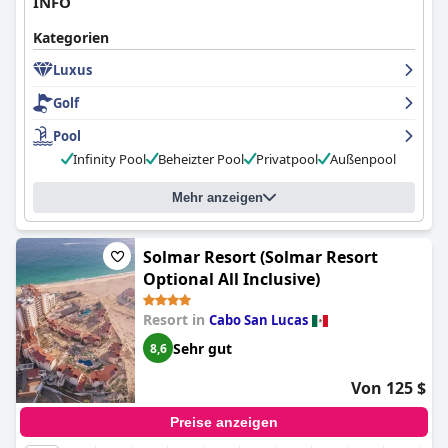
INFO
Kategorien
Luxus
Golf
Pool
Infinity Pool
Beheizter Pool
Privatpool
Außenpool
Mehr anzeigen
Solmar Resort (Solmar Resort
Optional All Inclusive)
Resort in
Cabo San Lucas
Sehr gut
8,6
Von 125 $
Preise anzeigen