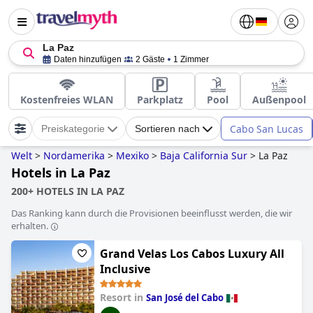
La Paz
Daten hinzufügen
2 Gäste
1 Zimmer
Kostenfreies WLAN
Parkplatz
Pool
Außenpool
Cabo San Lucas
Preiskategorie
Sortieren nach
Welt
>
Nordamerika
>
Mexiko
>
Baja California Sur
>
La Paz
Hotels in La Paz
200+ HOTELS IN LA PAZ
Das Ranking kann durch die Provisionen beeinflusst werden, die wir
erhalten.
Grand Velas Los Cabos Luxury All
Inclusive
Resort in
San José del Cabo