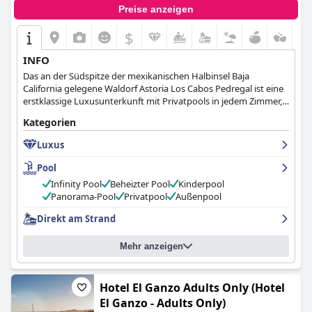
Preise anzeigen
$
INFO
Das an der Südspitze der mexikanischen Halbinsel Baja
California gelegene Waldorf Astoria Los Cabos Pedregal ist eine
erstklassige Luxusunterkunft mit Privatpools in jedem Zimmer,
einem Privatstrand und einer Fülle von luxuriösen
Kategorien
Annehmlichkeiten, die jedem Gast das Gefühl geben, königlich
zu sein.
Luxus
Pool
Infinity Pool
Beheizter Pool
Kinderpool
Panorama-Pool
Privatpool
Außenpool
Direkt am Strand
Mehr anzeigen
Hotel El Ganzo Adults Only (Hotel
El Ganzo - Adults Only)