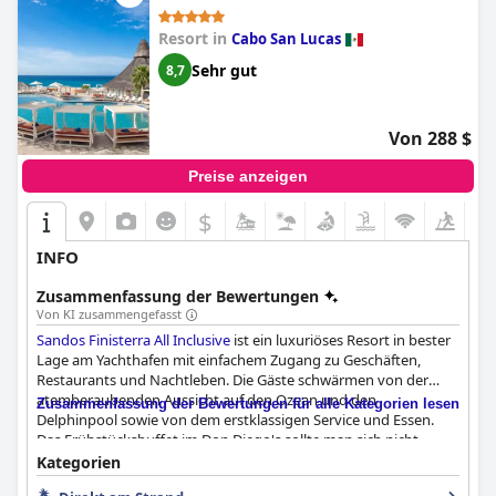
Resort in
Cabo San Lucas
Sehr gut
8,7
Von 288 $
Preise anzeigen
$
INFO
Zusammenfassung der Bewertungen
Von KI zusammengefasst
Sandos Finisterra All Inclusive
ist ein luxuriöses Resort in bester
Lage am Yachthafen mit einfachem Zugang zu Geschäften,
Restaurants und Nachtleben. Die Gäste schwärmen von der
atemberaubenden Aussicht auf den Ozean und den
Zusammenfassung der Bewertungen für alle Kategorien lesen
Delphinpool sowie von dem erstklassigen Service und Essen.
Das Frühstücksbuffet im Don Diego's sollte man sich nicht
entgehen lassen, es ist ausgezeichnet und bietet eine große
Kategorien
Auswahl an leckeren Speisen. Das Abendessen wurde zwar