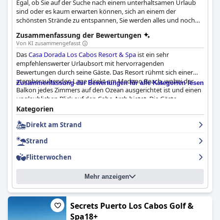
Egal, ob Sie auf der Suche nach einem unterhaltsamen Urlaub
sind oder es kaum erwarten können, sich an einem der
schönsten Strände zu entspannen, Sie werden alles und noch
viel mehr haben.
Zusammenfassung der Bewertungen
Von KI zusammengefasst
Das
Casa Dorada Los Cabos Resort & Spa
ist ein sehr
empfehlenswerter Urlaubsort mit hervorragenden
Bewertungen durch seine Gäste. Das Resort rühmt sich einer
atemberaubenden Lage direkt am Medano Beach, wobei der
Zusammenfassung der Bewertungen für alle Kategorien lesen
Balkon jedes Zimmers auf den Ozean ausgerichtet ist und einen
unglaublichen Blick auf den Cabo Arch bietet. Die Gäste
schätzten die Nähe zum Strand und die Bequemlichkeit, zu Fuß
Kategorien
ins Stadtzentrum zu gelangen, wo sie zahlreiche Geschäfte und
Direkt am Strand
einige der besten Restaurants in Cabo vorfanden. Auch der
Jachthafen und der öffentliche Strand sind vom Hotel aus zu
Strand
Fuß zu erreichen. Die Besucher schwärmen von den
Frühstücksmöglichkeiten vor Ort, wobei das Frühstücksbuffet
Flitterwochen
im Maydan ein absoluter Favorit unter den Gästen ist. Das Hotel
bietet super saubere, geräumige und komfortable Zimmer mit
Mehr anzeigen
unglaublichem Blick auf den Strand und den Poolbereich. Die
Gäste schwärmen immer wieder von der Sauberkeit dieses
Resorts, von der makellosen Anlage bis hin zu den strahlenden
Zimmern. Das Personal ist freundlich, hilfsbereit, professionell
Secrets Puerto Los Cabos Golf &
und aufmerksam und bietet vom ersten Moment an einen
Spa18+