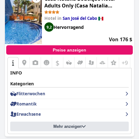
Adults Only (Casa Natalia
Boutique Hotel)
Hotel in
San José del Cabo
Hervorragend
9,2
Von 176 $
Preise anzeigen
$
+9
INFO
Kategorien
Flitterwochen
Romantik
Erwachsene
Mehr anzeigen