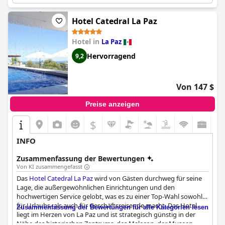
Hotel Catedral La Paz
Hotel in
La Paz
Hervorragend
9,2
Von 147 $
Preise anzeigen
$
INFO
Zusammenfassung der Bewertungen
Von KI zusammengefasst
Das
Hotel Catedral La Paz
wird von Gästen durchweg für seine
Lage, die außergewöhnlichen Einrichtungen und den
hochwertigen Service gelobt, was es zu einer Top-Wahl sowohl
für Urlaubs- als auch für Geschäftsreisende macht. Das Hotel
Zusammenfassung der Bewertungen für alle Kategorien lesen
liegt im Herzen von La Paz und ist strategisch günstig in der
Nähe des historischen Zentrums, des Malecon, der Museen,