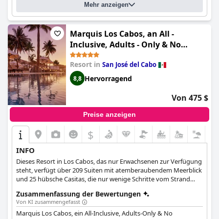
Mehr anzeigen
Marquis Los Cabos, an All -
Inclusive, Adults - Only & No
Timeshare Resort
Resort in
San José del Cabo
Hervorragend
8,8
Von 475 $
Preise anzeigen
$
INFO
Dieses Resort in Los Cabos, das nur Erwachsenen zur Verfügung
steht, verfügt über 209 Suiten mit atemberaubendem Meerblick
und 25 hübsche Casitas, die nur wenige Schritte vom Strand
entfernt sind, drei Pools direkt am Strand, das elegante Spa
Zusammenfassung der Bewertungen
Marquis und fünf verschiedene gastronomische Angebote, die
Von KI zusammengefasst
von Chefkoch Claudio Hotter zubereitet werden. Die ideale Lage
Marquis Los Cabos, ein All-Inclusive, Adults-Only & No
des Marquis Los Cabos am Touristenkorridor ermöglicht einen