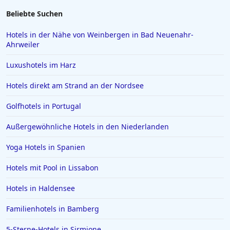
Hotels in Fulda
Beliebte Suchen
Hotels in Goslar
Hotels in der Nähe von Weinbergen in Bad Neuenahr-
Ahrweiler
Hotels auf Bali
Hotels im Sauerland
Luxushotels im Harz
Hotels in Bardolino
Hotels direkt am Strand an der Nordsee
Hotels auf den Malediven
Golfhotels in Portugal
Hotels in Brühl
Außergewöhnliche Hotels in den Niederlanden
Hotels in Mannheim
Yoga Hotels in Spanien
Hotels in Ingolstadt
Hotels in Aschaffenburg
Hotels mit Pool in Lissabon
Hotels in Ramsau im Zillertal
Hotels in Haldensee
Hotels in Bad Tölz
Familienhotels in Bamberg
Hotels in Basel
5-Sterne-Hotels in Sirmione