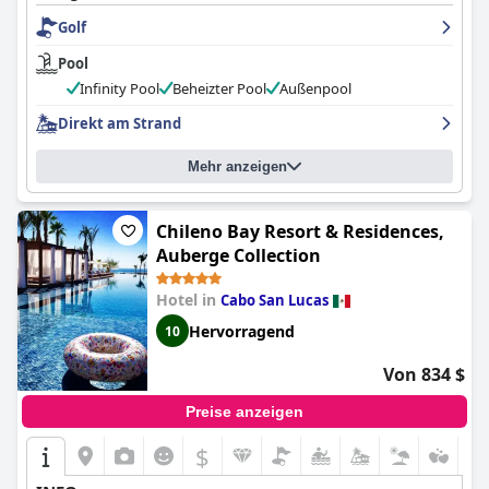
Golf
Pool
Infinity Pool
Beheizter Pool
Außenpool
Direkt am Strand
Mehr anzeigen
Chileno Bay Resort & Residences,
Auberge Collection
Hotel in
Cabo San Lucas
Hervorragend
10
Von 834 $
Preise anzeigen
$