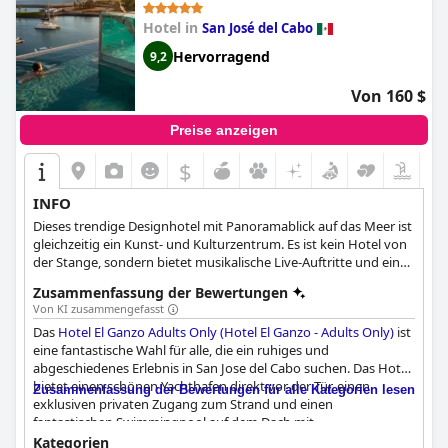
Hotel in
San José del Cabo
Hervorragend
9,2
Von 160 $
Preise anzeigen
$
INFO
Dieses trendige Designhotel mit Panoramablick auf das Meer ist
gleichzeitig ein Kunst- und Kulturzentrum. Es ist kein Hotel von
der Stange, sondern bietet musikalische Live-Auftritte und ein
unterirdisches Atelier für Künstler.
Zusammenfassung der Bewertungen
Von KI zusammengefasst
Das
Hotel El Ganzo Adults Only (Hotel El Ganzo - Adults Only)
ist
eine fantastische Wahl für alle, die ein ruhiges und
abgeschiedenes Erlebnis in San Jose del Cabo suchen. Das Hotel
bietet einen schönen Yachthafen direkt vor der Tür, einen
Zusammenfassung der Bewertungen für alle Kategorien lesen
exklusiven privaten Zugang zum Strand und einen
fantastischen Swimmingpool auf dem Dach mit
atemberaubender Aussicht. Während einige Gäste das
Kategorien