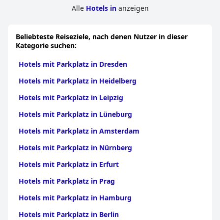
zu einer begrenzten Menüauswahl und Portionsgrößen.
Alle
Hotels in
anzeigen
Die Unterkünfte in der Pension Baranekhof werden häufig für
ihre Sauberkeit und ihren Komfort gelobt. Die Zimmer sind
Beliebteste Reiseziele, nach denen Nutzer in dieser
einfach, aber funktional, viele verfügen über moderne
Kategorie suchen:
Annehmlichkeiten und kürzlich renovierte Badezimmer.
Während einige Zimmer kleiner und mit praktischer Einrichtung
Hotels mit Parkplatz in Dresden
sein mögen, bleiben sie komfortabel und werden durch
Merkmale wie private Balkone mit toller Aussicht aufgewertet.
Hotels mit Parkplatz in Heidelberg
Das Personal der Pension Baranekhof wird für seine
Hotels mit Parkplatz in Leipzig
Freundlichkeit, Herzlichkeit und seinen außergewöhnlichen
Kundenservice gelobt, der oft eine einladende und familiäre
Hotels mit Parkplatz in Lüneburg
Atmosphäre schafft. Das Gästehaus ist sehr familienfreundlich
und verfügt über ein Spielzimmer für Kinder und die
Hotels mit Parkplatz in Amsterdam
Möglichkeit, Haustiere mitzubringen, was zur integrativen
Umgebung beiträgt.
Hotels mit Parkplatz in Nürnberg
Für Ski-Enthusiasten sorgt die Lage der Pension Baranekhof für
Hotels mit Parkplatz in Erfurt
einen nahtlosen Zugang zu Skiliften und nahegelegenen
Hotels mit Parkplatz in Prag
Resorts, wobei gut bewertete Skiaufbewahrungsmöglichkeiten
den Komfort erhöhen. Die saubere Unterkunft und die
Hotels mit Parkplatz in Hamburg
ausgezeichnete Skiinfrastruktur machen es zu einer Top-Wahl
für Skiurlaube.
Hotels mit Parkplatz in Berlin