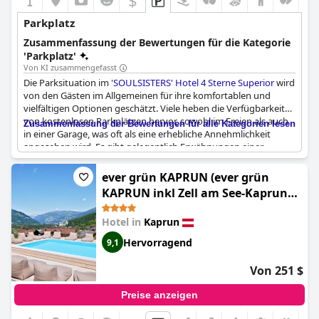
$
Parkplatz
Zusammenfassung der Bewertungen für die Kategorie
'Parkplatz'
Von KI zusammengefasst
Die Parksituation im '
SOULSISTERS' Hotel 4 Sterne Superior
wird
von den Gästen im Allgemeinen für ihre komfortablen und
vielfältigen Optionen geschätzt. Viele heben die Verfügbarkeit
von kostenlosen Parkplätzen hervor, sowohl im Freien als auch
Zusammenfassung der Bewertungen für alle Kategorien lesen
in einer Garage, was oft als eine erhebliche Annehmlichkeit
angesehen wird. Es gibt gelegentlich Erwähnungen einer
geringen Gebühr für das Parken in der Tiefgarage, die als
geräumig und gut gepflegt beschrieben wird. Es ist jedoch
ever grün KAPRUN (ever grün
erwähnenswert, dass die Parkplatzverfügbarkeit manchmal
KAPRUN inkl Zell am See-Kaprun
begrenzt sein kann, insbesondere während der Stoßzeiten,
Sommerkarte)
wenn das Hotel voll ausgebucht ist. Gäste haben sich
Hotel in
Kaprun
gelegentlich über Schwierigkeiten bei der Suche nach einem
Stellplatz geäußert, insbesondere wenn größere Fahrzeuge
Hervorragend
9,1
oder Busse vorhanden sind. Es gibt auch Bemerkungen darüber,
dass man eine Fernbedienung an der Rezeption holen muss, um
Von 251 $
Zugang zur Tiefgarage zu erhalten, was einige als etwas
umständlich empfanden. Trotz dieser geringfügigen
Preise anzeigen
Herausforderungen unterstreicht der allgemeine Konsens den
Vorteil der vielfältigen Parkmöglichkeiten, die sicherstellen, dass