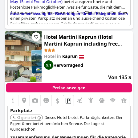
May 15 until End of October)
bietet ausgezeichnete und
kostenlose Parkmöglichkeiten, was sie für Gäste, die mit dem
Auto anreisen, sehr bequem macht. Das Gästehaus verfügt über
Zusammenfassung der Bewertungen für alle Kategorien lesen
einen privaten Parkplatz nebenan und ausreichend kostenlose
Parkplätze stehen vor dem Gebäude zur Verfügung, was ein
einfaches und problemloses Parken gewährleistet. Viele
Rezensenten hoben die Bequemlichkeit hervor, viele Parkplätze
Hotel Martini Kaprun (Hotel
zu haben, wobei einige erwähnten, dass das Parken auf dem
Martini Kaprun including free
Bürgersteig eine Option sei. Die Verfügbarkeit von Parkplätzen
parking and Zell am See-Kaprun
direkt neben dem Hotel und in angrenzenden Bereichen trägt
Hotel in
Kaprun
summer card)
zur einfachen Erreichbarkeit bei und eliminiert jegliche Probleme
im Zusammenhang mit Parkgebühren. Insgesamt ist das
Hervorragend
9,1
Parken in der
Pension Patricia (Pension Patricia - Summercard
included May 15 until End of October)
unkompliziert, wobei
Von 135 $
ausreichend kostenlose Parkplätze zu einem komfortablen
Aufenthalt beitragen.
Preise anzeigen
$
+1
Parkplatz
Dieses Hotel bietet Parkmöglichkeiten. Der
KI-generiert
Eigentümer bietet persönlichen Service. Die Lage ist
wunderschön.
Zusammenfassung der Bewertungen für die Kategorie