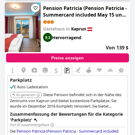
Pension Patricia (Pension Patricia -
Summercard included May 15 until
End of October)
Gästehaus in
Kaprun
Hervorragend
9,3
Von 139 $
Preise anzeigen
$
+1
Parkplatz
E Auto Ladestation
Diese Pension befindet sich in der Nähe des
KI-generiert
Zentrums von Kaprun und bietet kostenlose Parkplätze. Sie
wurde im Dezember 2016 komplett renoviert. Sie bietet
kostenloses WLAN und liegt in einer ruhigen Lage.
Zusammenfassung der Bewertungen für die Kategorie
'Parkplatz'
Von KI zusammengefasst
Die
Pension Patricia (Pension Patricia - Summercard included