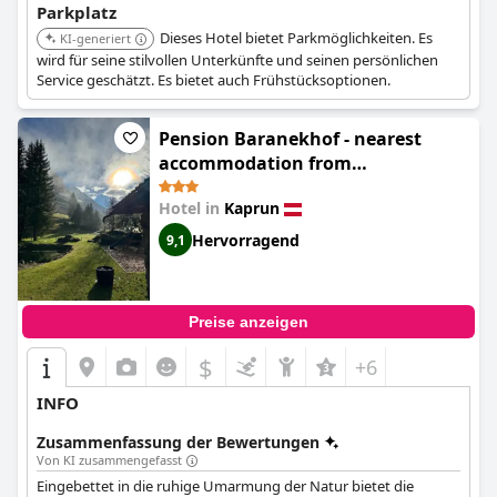
Parkplatz
Dieses Hotel bietet Parkmöglichkeiten. Es
KI-generiert
wird für seine stilvollen Unterkünfte und seinen persönlichen
Service geschätzt. Es bietet auch Frühstücksoptionen.
Pension Baranekhof - nearest
accommodation from
Kitzsteinhorn (Pension
Hotel in
Kaprun
Baranekhof - Accommodation in
Nature with Mountain Views -
Hervorragend
9,1
Baranek Resorts)
Preise anzeigen
$
+6
INFO
Zusammenfassung der Bewertungen
Von KI zusammengefasst
Eingebettet in die ruhige Umarmung der Natur bietet die