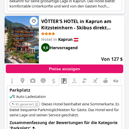
bekannt für seine großartige Lage in Kaprun. Das Hotel bietet
komfortable Unterkünfte und wird von den Gästen hoch
geschätzt.
VÖTTER'S HOTEL in Kaprun am
Kitzsteinhorn - Skibus direkt
(VÖTTER'S HOTEL in Kaprun -
Hotel in
Kaprun
including Summer Card)
Hervorragend
9,0
Von 127 $
Preise anzeigen
$
Parkplatz
E Auto Ladestation
Dieses Hotel beinhaltet eine Sommerkarte. Es
KI-generiert
bietet bequeme Parkmöglichkeiten für Gäste. Das Hotel wird für
seine Lage und seinen Service geschätzt.
Zusammenfassung der Bewertungen für die Kategorie
'Parkplatz'