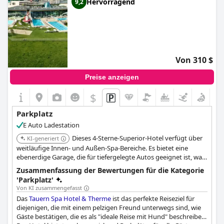
Hervorragend
9,2
Von 310 $
Preise anzeigen
$
Parkplatz
E Auto Ladestation
Dieses 4-Sterne-Superior-Hotel verfügt über
KI-generiert
weitläufige Innen- und Außen-Spa-Bereiche. Es bietet eine
ebenerdige Garage, die für tiefergelegte Autos geeignet ist, was
sehr praktisch ist. Die Bushaltestelle vor dem Hotel bietet
Zusammenfassung der Bewertungen für die Kategorie
einfachen Zugang nach Zell am See und zum Kitzsteinhorn.
'Parkplatz'
Von KI zusammengefasst
Das
Tauern Spa Hotel & Therme
ist das perfekte Reiseziel für
diejenigen, die mit einem pelzigen Freund unterwegs sind, wie
Gäste bestätigen, die es als "ideale Reise mit Hund" beschreiben.