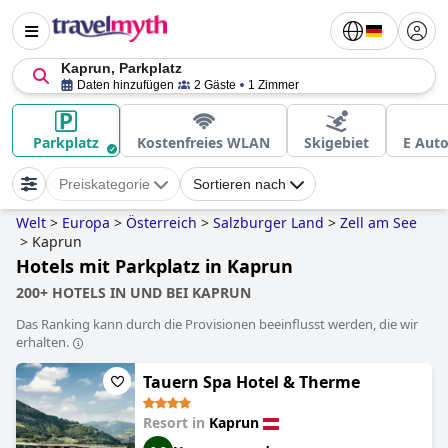
Kaprun, Parkplatz
Daten hinzufügen
2 Gäste
1 Zimmer
Parkplatz
Kostenfreies WLAN
Skigebiet
E Auto
Preiskategorie
Sortieren nach
Welt
>
Europa
>
Österreich
>
Salzburger Land
>
Zell am See
>
Kaprun
Hotels mit Parkplatz in Kaprun
200+ HOTELS IN UND BEI KAPRUN
Das Ranking kann durch die Provisionen beeinflusst werden, die wir
erhalten.
Tauern Spa Hotel & Therme
Resort in
Kaprun