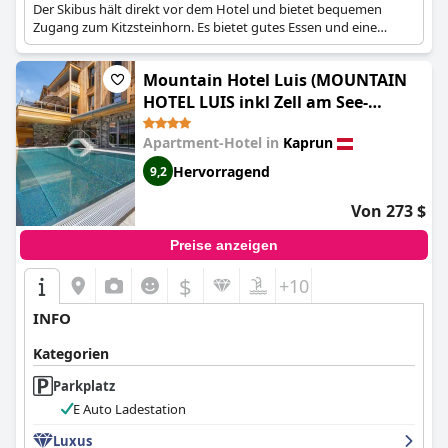
Der Skibus hält direkt vor dem Hotel und bietet bequemen
Zugang zum Kitzsteinhorn. Es bietet gutes Essen und eine
schöne Sauna.
Mountain Hotel Luis (MOUNTAIN
HOTEL LUIS inkl Zell am See-
Kaprun Sommerkarte)
Apartment-Hotel in
Kaprun
Hervorragend
9,2
Von 273 $
Preise anzeigen
$
+10
INFO
Kategorien
Parkplatz
E Auto Ladestation
Luxus