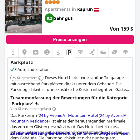
Parkmöglichkeiten vorhanden sind. Die Zugänglichkeit und die
einfache Parkmöglichkeit tragen positiv zum Gesamterlebnis im
Apartments in
Kaprun
AvenidA Mountain Lodges Kaprun
bei.
Sehr gut
8,2
Von 159 $
Preise anzeigen
$
Parkplatz
E Auto Ladestation
Dieses Hotel bietet eine schöne Tiefgarage
KI-generiert
mit ausreichend Parkplätzen direkt unter dem Gebäude. Die
Parkmöglichkeit ist ohne zusätzliche Kosten inbegriffen. Gäste
haben Zugang zu sauberen, organisierten Parkplätzen mit
Zusammenfassung der Bewertungen für die Kategorie
ausreichend Platz.
'Parkplatz'
Von KI zusammengefasst
Das Parken im '
24 by AvenidA - Mountain Hotel (24 by AvenidA -
Mountain Residence)
' ist eines der herausragenden Merkmale,
das von den Gästen geschätzt wird. Das Hotel bietet eine
schöne Tiefgarage mit ausreichend Parkplätzen direkt unter
Zusammenfassung der Bewertungen für alle Kategorien lesen
dem Gebäude. Die Parkmöglichkeit ist nicht nur bequem,