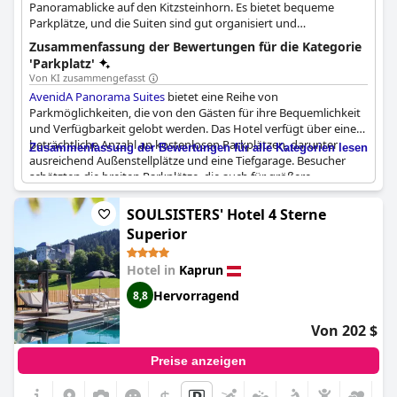
Panoramablicke auf den Kitzsteinhorn. Es bietet bequeme
Parkplätze, und die Suiten sind gut organisiert und
wunderschön eingerichtet. Das Hotel wird für seine
Zusammenfassung der Bewertungen für die Kategorie
Umweltschutzdienste hoch bewertet.
'Parkplatz'
Von KI zusammengefasst
AvenidA Panorama Suites
bietet eine Reihe von
Parkmöglichkeiten, die von den Gästen für ihre Bequemlichkeit
und Verfügbarkeit gelobt werden. Das Hotel verfügt über eine
beträchtliche Anzahl an kostenlosen Parkplätzen, darunter
Zusammenfassung der Bewertungen für alle Kategorien lesen
ausreichend Außenstellplätze und eine Tiefgarage. Besucher
schätzten die breiten Parkplätze, die auch für größere
Fahrzeuge wie Kleinbusse ausreichend Platz bieten. Darüber
hinaus bietet die Garage Annehmlichkeiten wie Ladestationen
SOULSISTERS' Hotel 4 Sterne
für Elektrofahrzeuge und ausgewiesene Motorradstellplätze,
Superior
was das Gesamterlebnis verbessert. Trotz der geringfügigen
Erwähnung von begrenzten Parkplätzen in bestimmten
Hotel in
Kaprun
Bereichen empfanden die Gäste die Parkmöglichkeiten als gut
gestaltet und insgesamt ausreichend. Mehrere Bewertungen
Hervorragend
8,8
hoben die Bequemlichkeit hervor, kostenlose Parkplätze in der
Nähe des Hoteleingangs zu haben. Bemerkenswert ist, dass für
Von 202 $
das Parken keine zusätzlichen Gebühren anfallen, was den Wert
eines Aufenthalts im
AvenidA Panorama Suites
noch erhöht.
Preise anzeigen