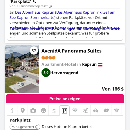
'Parkplatz'
Von KI zusammengefasst
Im
Das Alpenhaus Kaprun (Das Alpenhaus Kaprun inkl Zell am
See-Kaprun Sommerkarte)
stehen Parkplätze vor Ort mit
verschiedenen Optionen zur Verfügung, darunter eine
Tiefgarage. Die Tiefgarage kostet 12 EUR pro Tag und ist für ihre
Zusammenfassung der Bewertungen für alle Kategorien lesen
engen und schmalen Stellplätze bekannt, was für größere
Fahrzeuge wie SUVs eine Herausforderung darstellen kann.
Obwohl einige die Parkgebühren als hoch empfinden, wird die
Tiefgarage dafür geschätzt, dass sie überdacht ist und einen
AvenidA Panorama Suites
gewissen Schutz für die Fahrzeuge bietet. Es gibt auch eine
begrenzte Anzahl von Parkplätzen im Innenhof. Die Enge der
Apartment-Hotel in
Kaprun
Tiefgarage wird zwar häufig erwähnt, bietet aber eine sichere
Option für die Gäste. Zusätzlich stehen Ladestationen für
Hervorragend
8,9
Elektrofahrzeuge zur Verfügung, was den Komfort für Besitzer
von Elektrofahrzeugen erhöht. Gäste sollten sich jedoch der
zusätzlichen Parkkosten und der potenziellen
Von 166 $
Herausforderungen beim Parken größerer Autos bewusst sein.
Preise anzeigen
$
+1
Parkplatz
Dieses Hotel in Kaprun bietet
KI-generiert