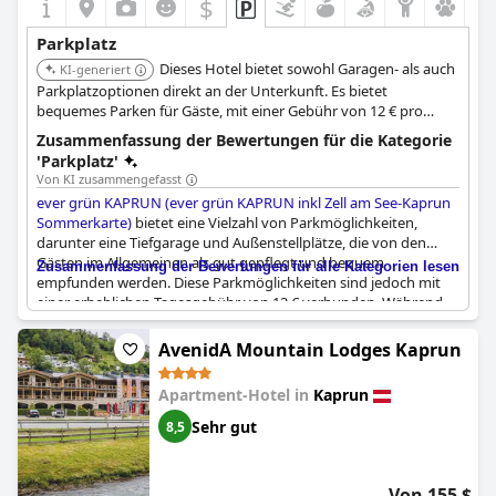
$
die meisten Gäste das Parken während ihres Aufenthalts als
zufriedenstellend empfinden.
Parkplatz
Dieses Hotel bietet sowohl Garagen- als auch
KI-generiert
Parkplatzoptionen direkt an der Unterkunft. Es bietet
bequemes Parken für Gäste, mit einer Gebühr von 12 € pro
Parkplatz pro Nacht. Es verfügt auch über ein URBAN.SPA mit
Zusammenfassung der Bewertungen für die Kategorie
Innenpool und Saunabereich.
'Parkplatz'
Von KI zusammengefasst
ever grün KAPRUN (ever grün KAPRUN inkl Zell am See-Kaprun
Sommerkarte)
bietet eine Vielzahl von Parkmöglichkeiten,
darunter eine Tiefgarage und Außenstellplätze, die von den
Gästen im Allgemeinen als gut gepflegt und bequem
Zusammenfassung der Bewertungen für alle Kategorien lesen
empfunden werden. Diese Parkmöglichkeiten sind jedoch mit
einer erheblichen Tagesgebühr von 12 € verbunden. Während
einige Reisende die Verfügbarkeit und die leichte Zugänglichkeit
von überdachten und offenen Parkplätzen schätzen, empfinden
AvenidA Mountain Lodges Kaprun
andere die Gebühren für ein 4-Sterne-Hotel als überhöht und
sind der Meinung, dass das Parken im Zimmerpreis enthalten
Apartment-Hotel in
Kaprun
sein sollte.
Sehr gut
8,5
Die Gäste stellen fest, dass Parkplätze immer verfügbar sind, so
dass es relativ einfach ist, einen Platz zu finden, auch für größere
Fahrzeuge. Einige finden die Beschilderung für das Parken
Von 155 $