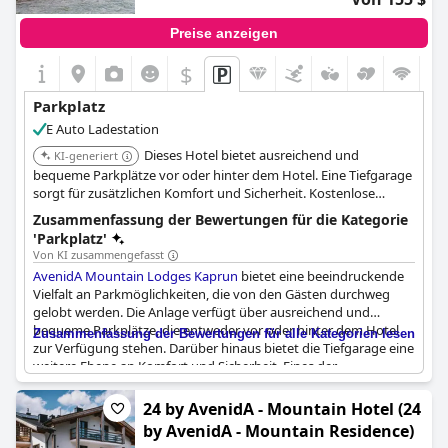
etwas verwirrend und erwähnen, dass die Einfahrt zur
Tiefgarage recht eng ist. Trotz dieser Probleme wird die
Preise anzeigen
Parksituation im Allgemeinen als überschaubar und
angemessen mit vielen verfügbaren Plätzen beschrieben.
$
Es gibt auch kostenlose Ladestationen für Elektroautos, was ein
Parkplatz
netter Vorteil ist. Insgesamt sind viele Gäste der Meinung, dass
E Auto Ladestation
die Gebühren reduziert oder im Hotelpreis inbegriffen sein
könnten, obwohl das Parken im
ever grün KAPRUN (ever grün
Dieses Hotel bietet ausreichend und
KI-generiert
KAPRUN inkl Zell am See-Kaprun Sommerkarte)
bequem und
bequeme Parkplätze vor oder hinter dem Hotel. Eine Tiefgarage
vielfältig ist.
sorgt für zusätzlichen Komfort und Sicherheit. Kostenlose
Parkplätze sind ohne Vorreservierung verfügbar.
Zusammenfassung der Bewertungen für die Kategorie
'Parkplatz'
Von KI zusammengefasst
AvenidA Mountain Lodges Kaprun
bietet eine beeindruckende
Vielfalt an Parkmöglichkeiten, die von den Gästen durchweg
gelobt werden. Die Anlage verfügt über ausreichend und
bequeme Parkplätze, die entweder vor oder hinter dem Hotel
Zusammenfassung der Bewertungen für alle Kategorien lesen
zur Verfügung stehen. Darüber hinaus bietet die Tiefgarage eine
weitere Ebene an Komfort und Sicherheit. Eines der
herausragenden Merkmale ist der kostenlose Parkservice, für
den keine Vorreservierung erforderlich ist. Ob man sich für die
24 by AvenidA - Mountain Hotel (24
Tiefgarage oder die Stellplätze auf Straßenebene entscheidet,
by AvenidA - Mountain Residence)
die Gäste können die Gewissheit genießen, dass ausreichend