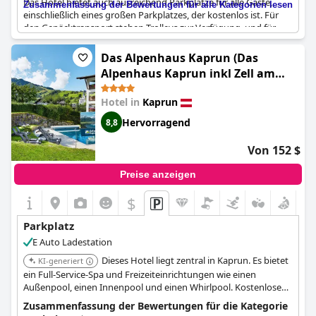
Das Hotel bietet auch ausreichend Parkplätze für alle Gäste,
Zusammenfassung der Bewertungen für alle Kategorien lesen
einschließlich eines großen Parkplatzes, der kostenlos ist. Für
den Gepäcktransport stehen Trolleys zur Verfügung, und für
diejenigen, die etwas mehr Schutz für ihr Fahrzeug benötigen,
gibt es eine Garage im 2. Obwohl einige Gäste anmerkten, dass
Das Alpenhaus Kaprun (Das
die Parkplätze in der Tiefgarage etwas knapp bemessen sind,
Alpenhaus Kaprun inkl Zell am
wurde das Parken im
Tauern Spa Hotel & Therme
insgesamt
See-Kaprun Sommerkarte)
positiv bewertet, wobei mehrfach erwähnt wurde, dass sowohl
Hotel in
Kaprun
innerhalb als auch außerhalb des Hotels kostenlose Parkplätze
zur Verfügung stehen.
Hervorragend
8,8
Von 152 $
Preise anzeigen
$
Parkplatz
E Auto Ladestation
Dieses Hotel liegt zentral in Kaprun. Es bietet
KI-generiert
ein Full-Service-Spa und Freizeiteinrichtungen wie einen
Außenpool, einen Innenpool und einen Whirlpool. Kostenlose
Parkplätze stehen vor Ort zur Verfügung.
Zusammenfassung der Bewertungen für die Kategorie