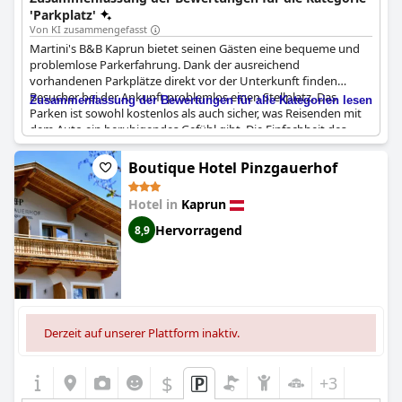
'Parkplatz'
Von KI zusammengefasst
Martini's B&B Kaprun bietet seinen Gästen eine bequeme und
problemlose Parkerfahrung. Dank der ausreichend
vorhandenen Parkplätze direkt vor der Unterkunft finden
Besucher bei der Ankunft problemlos einen Stellplatz. Das
Zusammenfassung der Bewertungen für alle Kategorien lesen
Parken ist sowohl kostenlos als auch sicher, was Reisenden mit
dem Auto ein beruhigendes Gefühl gibt. Die Einfachheit des
Parkens vor Ort trägt zur allgemeinen Bequemlichkeit bei und
macht es zu einer praktischen Wahl für die Gäste. Darüber
Boutique Hotel Pinzgauerhof
hinaus ist der B&B-Besitzer aufmerksam und kann bei allen
Parkplatzangelegenheiten behilflich sein, was die positive
Hotel in
Kaprun
Erfahrung noch weiter verbessert.
Hervorragend
8,9
Derzeit auf unserer Plattform inaktiv.
$
+3