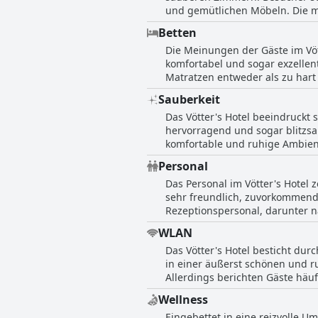
und gemütlichen Möbeln. Die m
die Qualität des Essens schätze
praktischen Mini-Kühlschrank 
Betten
Ruhe und einen erholsamen Sch
Die Meinungen der Gäste im Vöt
Atmosphäre noch verstärken. Obwohl die Duschgröße für manche etwas eng erscheinen mag, bleibt das gesamte Zimmererlebnis
komfortabel und sogar exzelle
sehr positiv. Die Sauberkeit 
Matratzen entweder als zu hart
Hotels beiträgt. Die Gäste gen
Einzelbetten auseinanderschobe
Automobilmuseum, die den Aufe
Sauberkeit
komfortabel und lobenswert bis 
Stand erscheinen, hinterlassen
Das Vötter's Hotel beeindruckt
hervorragend und sogar blitzsa
komfortable und ruhige Ambient
in der alles in Top-Zustand ge
Personal
ordentlich beschrieben. Das Ho
Das Personal im Vötter's Hotel 
Gesamterlebnis zusätzlich verb
sehr freundlich, zuvorkommend u
voll funktionsfähig zu sein, bl
Rezeptionspersonal, darunter n
hilfsbereiten Service. Die Gäs
WLAN
das zuvorkommende Auftreten 
Das Vötter's Hotel besticht du
aber professionellen Atmosphär
in einer äußerst schönen und r
die Reaktion auf die Bedürfnis
Allerdings berichten Gäste häu
wichtige Höhepunkte in den Be
unzuverlässige Leistung in den
Wellness
die einen zuverlässigen Intern
Eingebettet in eine reizvolle U
Innenpools wurde wegen ihrer Kä