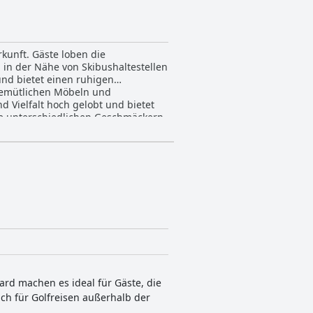
kunft. Gäste loben die
in der Nähe von Skibushaltestellen
und bietet einen ruhigen
gemütlichen Möbeln und
ie unterschiedlichen Geschmäckern
sonal noch verstärkt. Auch das
ie begrenzte Auswahl,
rragende Service des
einladenden Aufenthalt bei, wobei
ohl er leichte Alterserscheinungen
ch der Wassertemperatur. Die
n im Vötter's
Stellplätze und Ladestationen für
ietet gemütliche Unterkünfte, ein
n Wahl für Familien macht.
direkt im Hotel zu erwerben, einen
rd machen es ideal für Gäste, die
was unbequem aufgrund harter oder
ch für Golfreisen außerhalb der
, geprägt von seiner wunderschönen