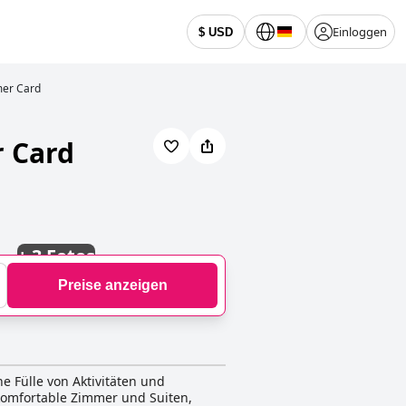
Einloggen
$ USD
mer Card
r Card
+
3 Fotos
Preise anzeigen
ne Fülle von Aktivitäten und
r komfortable Zimmer und Suiten,