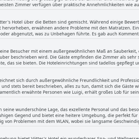
eisten Zimmer verfügen über praktische Annehmlichkeiten wie a
n und ihre kulinarischen Erlebnisse im Hotel genießen.
und bequeme Sitzecken. Das Hotel sorgt mit seiner ruhigen Umg
laf. Einige Zimmer verfügen zudem über schöne Balkone mit maler
ter's Hotel über die Betten sind gemischt. Während einige Bewer
nt hervorheben, erwähnen andere Probleme mit den Matratzen. Ei
und die Wartungsstandards sind durchweg hoch, was zum einladen
 oder abgenutzt, was zu Unbehagen führte. Es gab auch Kommenta
ießen auch zusätzliche Annehmlichkeiten wie einen kleinen Spa-Ber
n, was das Schlaferlebnis beeinträchtigte. Insgesamt reicht das 
nthalt noch angenehmer machen. Auch wenn einige Aspekte viell
hin zu dem Punkt, dass sie die Komfortvorlieben einiger Gäste nich
 die schönen und gut eingerichteten Zimmer einen bleibenden pos
 seine Besucher mit einem außergewöhnlichen Maß an Sauberkeit, 
uber beschrieben wird. Die Gäste empfinden die Zimmer als sehr
e, das sie bieten. Die Hoteleinrichtungen sind tadellos gepflegt
halten wird. Die Zimmer, einschließlich der Badezimmer, werden al
tel zeichnet sich auch durch seine schöne Atmosphäre und das seh
zeichnet sich durch außergewöhnliche Freundlichkeit und Professio
essert. Obwohl der Spa-Bereich möglicherweise etwas Unterstützu
nd stets bereit beschrieben, alles zu tun, damit sich die Gäste w
eiben die hohen Sauberkeitsstandards im gesamten Hotel für viele R
amentlich erwähnte Personen wie Luigi, erhält großes Lob für sei
te schätzen die herzliche, respektvolle und aufmerksame Art des 
der jungen Damen an der Rezeption werden häufig hervorgehobe
rch seine wunderschöne Lage, das exzellente Personal und das beso
e des Hotels bei. Insgesamt sind die herausragenden Leistungen d
uhigen Gegend und bietet eine heitere Umgebung, die perfekt für 
se der Gäste und ihre Freude daran, jeden Aufenthalt zu einem a
fig von Problemen mit dem WLAN, wobei sie langsame Geschwindigk
wertungen.
 Zimmern erwähnen. Obwohl die Lage und die Dienstleistungen lo
etzugang benötigen, diesen Aspekt als mangelhaft empfinden. Au
mgebung bietet Vötter's Hotel ein wunderbares Spa- und Wellnesser
lte kritisiert.