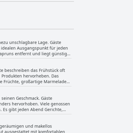
ahezu unschlagbare Lage. Gäste
 idealen Ausgangspunkt für jeden
apruns entfernt und liegt günstig
ge
uhigen Rückzugsort mit malerischem
ste beschreiben das Frühstück oft
 Atmosphäre, ideal zum Entspannen
en Produkten hervorheben. Das
e Lage des Hotels, eingebettet in
che Früchte, großartige Marmelade
 der Stadt und zu verschiedenen
den Tag macht. Das freundliche
nd seinen Geschmack. Gäste
r Erwähnungen einer begrenzten
onders hervorhoben. Viele genossen
 Es gibt jeden Abend Gerichte,
enthalt bei, der kaum Wünsche
u finden. Einige Gäste
lichkeiten tragen zu einem
as Fehlen einer Kinderkarte wurden
t geräumigen und makellos
füllte, mit Kommentaren, dass die
t ausgestattet mit komfortablen
amteindruck positiv, da viele Gäste