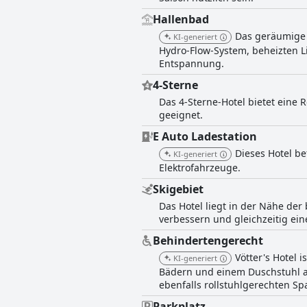
Lage, den exzellenten Dienstleist
Hallenbad
Das geräumige 
KI-generiert
Hydro-Flow-System, beheizten 
Entspannung.
4-Sterne
Das 4-Sterne-Hotel bietet eine
geeignet.
E Auto Ladestation
Dieses Hotel be
KI-generiert
Elektrofahrzeuge.
Skigebiet
Das Hotel liegt in der Nähe der
verbessern und gleichzeitig e
Behindertengerecht
Vötter's Hotel 
KI-generiert
Bädern und einem Duschstuhl a
ebenfalls rollstuhlgerechten Sp
Parkplatz