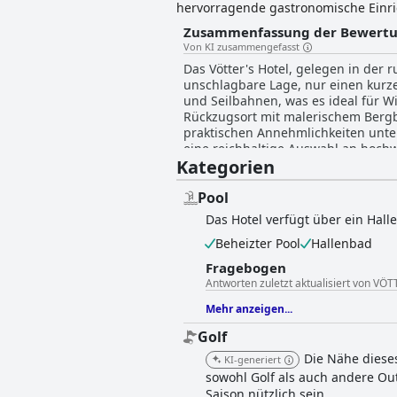
hervorragende gastronomische Einr
Zusammenfassung der Bewert
Von KI zusammengefasst
Das Vötter's Hotel, gelegen in der 
unschlagbare Lage, nur einen kurz
und Seilbahnen, was es ideal für Wi
Rückzugsort mit malerischem Bergb
praktischen Annehmlichkeiten unterstreicht. Das Frühstück im Vötter's Hotel wird für seine Qualität und Vi
eine reichhaltige Auswahl an hoch
Kategorien
gerecht werden. Dieser ausgezeichn
Abendessen wird für seine köstlic
insbesondere für Kinder, hervorhebt. Sauberkeit ist ein deutliches Kennzeichen des Hotels, das durchweg als hervorragend besc
Pool
wird, wobei die Gäste die makello
Das Hotel verfügt über ein Hal
außergewöhnlich freundlichen und 
Beheizter Pool
Hallenbad
das Empfangspersonal häufig besonders erwähnt wird. Das Hotel bietet auch ein
ausgestatteten Spa- und Saunaberei
Fragebogen
aufweist. Während die Pool-Annehm
Antworten zuletzt aktualisiert von VÖ
wunderschöne Umgebung und die ruhige At
Hotel ist ein weiteres Highlight mi
Mehr anzeigen...
Elektroautos, was es für Besucher 
Golf
Indoor-Spielzimmer für Kinder und 
Wintersportler finden im Vötter's H
Die Nähe dieses
KI-generiert
ausgezeichneten Ausgangspunkt. W
sowohl Golf als auch andere Ou
abgenutzter Matratzen reicht, blei
Saison nützlich sein.