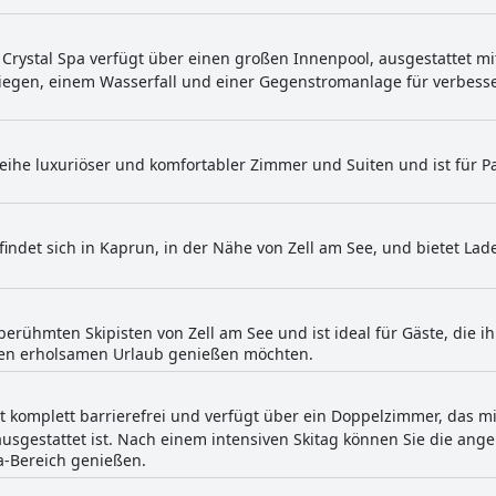
ungen und der einladenden Atmosphäre.
Crystal Spa verfügt über einen großen Innenpool, ausgestattet mi
Liegen, einem Wasserfall und einer Gegenstromanlage für verbe
 Reihe luxuriöser und komfortabler Zimmer und Suiten und ist für 
findet sich in Kaprun, in der Nähe von Zell am See, und bietet Lad
 berühmten Skipisten von Zell am See und ist ideal für Gäste, die 
inen erholsamen Urlaub genießen möchten.
ist komplett barrierefrei und verfügt über ein Doppelzimmer, das mi
usgestattet ist. Nach einem intensiven Skitag können Sie die a
a-Bereich genießen.