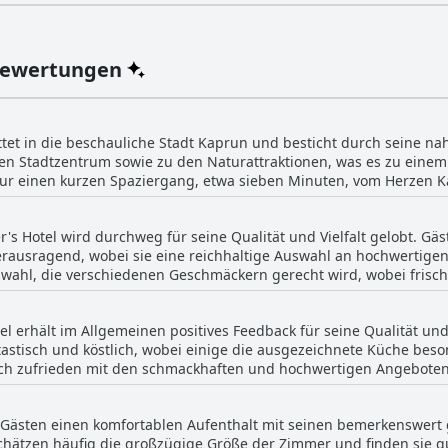
Bewertungen
ettet in die beschauliche Stadt Kaprun und besticht durch seine n
en Stadtzentrum sowie zu den Naturattraktionen, was es zu einem
nur einen kurzen Spaziergang, etwa sieben Minuten, vom Herzen K
ltestelle und den Seilbahnen – perfekt für Wintersportler. Trotz seiner zentralen La
hes Ambiente, abseits der Hauptverkehrsstraße, und bietet einen r
r's Hotel wird durchweg für seine Qualität und Vielfalt gelobt. Gä
ie geräumigen Zimmer verstärken die komfortable und gemütliche
 herausragend, wobei sie eine reichhaltige Auswahl an hochwertig
 ein Skiabenteuer oder einen Sommerurlaub planen, die strategisch
Auswahl, die verschiedenen Geschmäckern gerecht wird, wobei fris
t sowohl Ruhe als auch einfachen Zugang zum pulsierenden Leben
mmenstellung der Speisen, die sicherstellt,
, was das Frühstück zu einem angenehmen und bequemen Start in 
el erhält im Allgemeinen positives Feedback für seine Qualität u
t zusätzlich zum Genuss der Mahlzeit bei. Auch wenn es ein paa
tastisch und köstlich, wobei einige die ausgezeichnete Küche bes
Frühstück im Vötter's Hotel mit seinem reichhaltigen,
ch zufrieden mit den schmackhaften und hochwertigen Angeboten.
ot maßgeblich zu einem angenehmen und zufriedenstellenden Auf
nde Speisekarte, sodass es Gästen selten schwerfällt, ein schönes Essen z
ls zu lokalen Sehenswürdigkeiten und seine exzellenten Speisemög
smöglichkeiten hin. Die begrenzte Vielfalt der Speisekarte und d
ie Gäste bei.
en Gästen einen komfortablen Aufenthalt mit seinen bemerkenswer
Gäste fanden, dass das Abendessen ihre Erwartungen nicht ganz er
hätzen häufig die großzügige Größe der Zimmer und finden sie gu
erichte nicht überzeugend seien. Trotz dieser Kritik bleibt der Ges