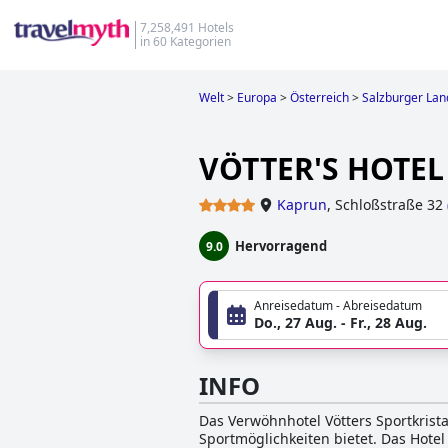
7,258,491 Hotels
in 60 Kategorien
Welt
>
Europa
>
Österreich
>
Salzburger Lan
VÖTTER'S HOTEL 
Kaprun
,
Schloßstraße 32
Hervorragend
9.0
Anreisedatum - Abreisedatum
Do., 27 Aug. - Fr., 28 Aug.
INFO
Das Verwöhnhotel Vötters Sportkristal
Sportmöglichkeiten bietet. Das Hotel