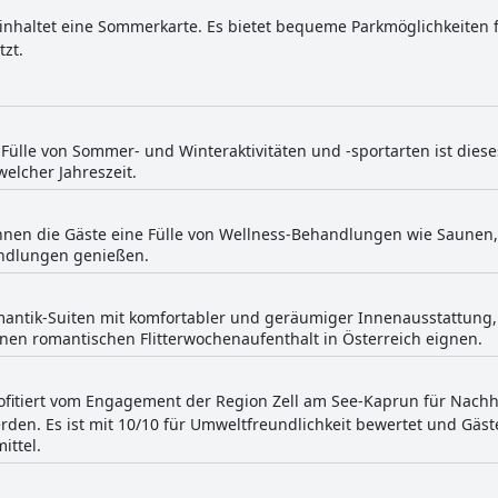
inhaltet eine Sommerkarte. Es bietet bequeme Parkmöglichkeiten fü
tzt.
ülle von Sommer- und Winteraktivitäten und -sportarten ist diese
welcher Jahreszeit.
önnen die Gäste eine Fülle von Wellness-Behandlungen wie Saunen
ndlungen genießen.
mantik-Suiten mit komfortabler und geräumiger Innenausstattung,
 einen romantischen Flitterwochenaufenthalt in Österreich eignen.
rofitiert vom Engagement der Region Zell am See-Kaprun für Nach
en. Es ist mit 10/10 für Umweltfreundlichkeit bewertet und Gäste 
ittel.