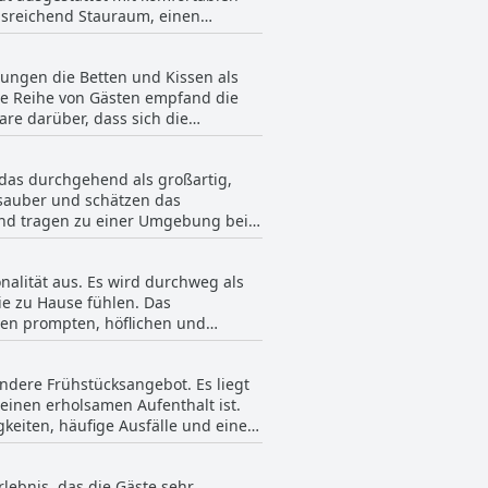
usreichend Stauraum, einen
ebung und bequemen Betten für
ischem Bergblick, die die ruhige
tungen die Betten und Kissen als
ne Reihe von Gästen empfand die
den und hochwertigen Ambiente des
re darüber, dass sich die
eich und ein interessantes
Feedback zu den Betten von sehr
eicht nicht ganz auf dem neuesten
t erfüllen.
itiven Eindruck bei den Besuchern.
das durchgehend als großartig,
 sauber und schätzen das
 und tragen zu einer Umgebung bei,
s ausreichend groß und sehr
r nette Personal aus, was das
nalität aus. Es wird durchweg als
ng von der Rezeption benötigt, um
ie zu Hause fühlen. Das
eisende ein Highlight.
nen prompten, höflichen und
gesamten Teams. Die Kompetenz und
n und tragen zur ungezwungenen,
ndere Frühstücksangebot. Es liegt
es Personals in Bezug auf Service,
einen erholsamen Aufenthalt ist.
ngenehmen Erlebnis zu machen,
eiten, häufige Ausfälle und eine
benswert sind, könnten diejenigen,
ch die Wassertemperatur des
lebnis, das die Gäste sehr