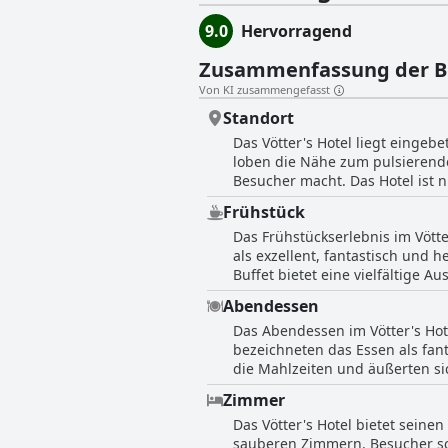
9.0
Hervorragend
Zusammenfassung der 
Von KI zusammengefasst
Standort
Das Vötter's Hotel liegt eingeb
loben die Nähe zum pulsierend
Besucher macht. Das Hotel ist 
in der Nähe von Geschäften, der Skibusha
Frühstück
genießt das Hotel ein friedlic
Das Frühstückserlebnis im Vötte
Bergblick von den Balkonen. D
als exzellent, fantastisch und
nach einem aktiven Tag. Ob Sie
Buffet bietet eine vielfältige 
einer leichten Erhöhung, biete
und Joghurt oft als Highlights genannt werden. Gäste schätzen die durchdachte Zusa
Annehmlichkeiten.
Abendessen
dass für jeden etwas dabei ist
Das Abendessen im Vötter's Hot
und aufmerksame Personal träg
bezeichneten das Essen als fan
Auswahl gab, bleibt der Konsens überwiegend positiv. Insgesamt trägt das 
die Mahlzeiten und äußerten si
köstlichen und frischen Angeb
ergänzt durch eine täglich wechsel
offen lässt. Die Nähe des Hote
Zimmer
wiesen jedoch auf Verbesserung
bemerkenswerten Erlebnis für d
Das Vötter's Hotel bietet sein
als Nachteile genannt. Einige 
sauberen Zimmern. Besucher sc
Auswahl gering sei und einige G